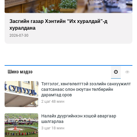
Засгийн газар Хэнтийн “Их хуралдай”-д
хуралдана
2026-07-30
Шинэ мэдээ
Тэтгэлэг, хөнгөлөлттэй зээлийн санхүүжилт
саатсанаас олон оюутан төлбөрийн
дарамтад оров
2 цаг 48 мин
Налайх дүүргийнхэн хошой аваргаар
шалгарлаа
3 цаг 18 мин