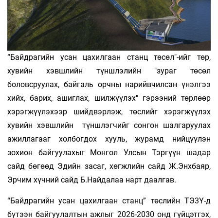
“Байдрагийн усан цахилгаан станц төсөл"-ийг төр,
хувийн хэвшлийн түншлэлийн "зураг төсөл
боловсруулах, байгаль орчны нарийвчилсан үнэлгээ
хийх, барих, ашиглах, шилжүүлэх" гэрээний төрлөөр
хэрэгжүүлэхээр шийдвэрлэж, төслийг хэрэгжүүлэх
хувийн хэвшлийн түншлэгчийг сонгон шалгаруулах
ажиллагааг холбогдох хууль, журамд нийцүүлэн
зохион байгуулахыг Монгол Улсын Тэргүүн шадар
сайд бөгөөд Эдийн засаг, хөгжлийн сайд Ж.Энхбаяр,
Эрчим хүчний сайд Б.Найдалаа нарт даалгав.
“Байдрагийн усан цахилгаан станц” төслийн ТЭ3Ү-д
бүтээн байгуулалтын ажлыг 2026-2030 онд гүйцэтгэх,