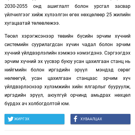
2030-2055 онд ашиглалт болон урсгал засвар
үйлчилгээг хийж хүлээлгэн өгөх нөхцөлөөр 25 жилийн
хугацаатай төлөвлөжээ.
Төсөл хэрэгжсэнээр төвийн бүсийн эрчим хүчний
системийн суурилагдсан хүчин чадал болон эрчим
хүчний үйлдвэрлэлийн хэмжээ нэмэгдэнэ. Сэргээгдэх
эрчим хүчний эх үүсвэр буюу усан цахилгаан станц нь
нийгмийн болон иргэдийн эрүүл мэндэд сөрөг
нөлөөгүй, усан цахилгаан станцаас эрчим хүч
үйлдвэрлэснээр хүлэмжийн хийн ялгарлыг бууруулж,
иргэдийн эрүүл, аюулгүй орчинд амьдрах нөхцөл
бүрдэх ач холбогдолтой юм.
ЖИРГЭХ
ХУВААЛЦАХ