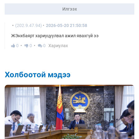
Илгээх
(202.9.47.94)
2026-05-20 21:50:58
ЖЭнхбаярт хариуцуулвал ажил явахгүй ээ
0
0
0
Хариулах
Холбоотой мэдээ