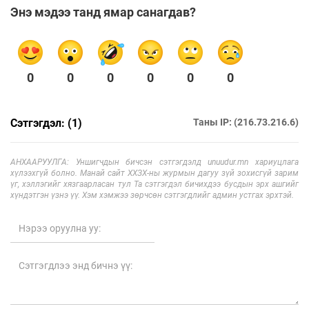
Энэ мэдээ танд ямар санагдав?
0
0
0
0
0
0
Сэтгэгдэл: (1)
Таны IP: (216.73.216.6)
АНХААРУУЛГА: Уншигчдын бичсэн сэтгэгдэлд unuudur.mn хариуцлага
хүлээхгүй болно. Манай сайт ХХЗХ-ны журмын дагуу зүй зохисгүй зарим
үг, хэллэгийг хязгаарласан тул Та сэтгэгдэл бичихдээ бусдын эрх ашгийг
хүндэтгэн үзнэ үү. Хэм хэмжээ зөрчсөн сэтгэгдлийг админ устгах эрхтэй.