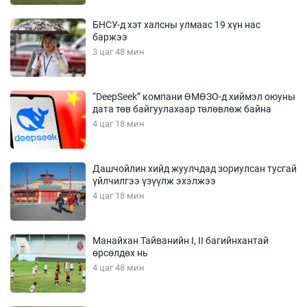
БНСУ-д хэт халсны улмаас 19 хүн нас
баржээ
3 цаг 48 мин
“DeepSeek” компани ӨМӨЗО-д хиймэл оюуны
дата төв байгуулахаар төлөвлөж байна
4 цаг 18 мин
Дашчойлин хийд жуулчдад зориулсан тусгай
үйлчилгээ үзүүлж эхэлжээ
4 цаг 18 мин
Манайхан Тайванийн I, II багийнхантай
өрсөлдөх нь
4 цаг 48 мин