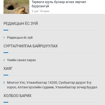
Тарвага хууль бусаар агнах зөрчил
буурсангүй
5 цаг 18 мин
РЕДАКЦЫН ЁС ЗҮЙ
Х.Улам-Өрнөх байр урагшилж, долоод
жагсжээ
5 цаг 48 мин
Редакцын ёс зүй
СУРТАЛЧИЛГАА БАЙРШУУЛАХ
Ж.Лхагвабат өсвөр үеийнхний ДАШТ-ийг
дэнсэлнэ
Үнийн санал харах
6 цаг 18 мин
ХАЯГ
Иран тэсэж үлдсэн ч удаан хугацаанд хүнд
үеийг туулна
Монгол Улс, Улаанбаатар 14200, Сүхбаатар дүүрэг 8-р
6 цаг 48 мин
хороо, Алтангэрэлийн гудамж, Улаанбаатар зочид буудал
ХОЛБОО БАРИХ
Боловсролын зээлийн сангаар гадаадад
суралцагчдын амьжиргааны зардлын