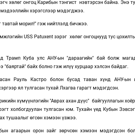
эгч хөлөг онгоц Карибын тэнгист нэвтэрсэн байна. Энэ т
 мэдээллийн хэрэгслээр мэдэгджээ.
ст тавтай морил!" гэж нийтлэлд бичжээ.
дэмжлэгийн USS Patuxent зэрэг хөлөг онгоцнууд тус цохилт
ьд Трамп Куба улс АНУ-ын "дараагийн" бай болж мага
э "баяртай" байх болно гэж илүү хурцаар хэлсэн байдаг.
асан Рауль Кастро болон бусад таван хүнд АНУ-ын 
эргээр ял тулгасан тухай Лхагва гарагт мэдэгдсэн.
рикийн хүмүүнлэгийн "Аврах ахан дүүс" байгууллагын хоё
эрэгт холбогдуулан тулгасан юм. Тухайн үед Кубын Зэвсэ
ах тушаалыг өгсөн хэмээн үзжээ.
убын агаарын орон зайг зөрчсөн хэмээн мэдэгдсэн бо