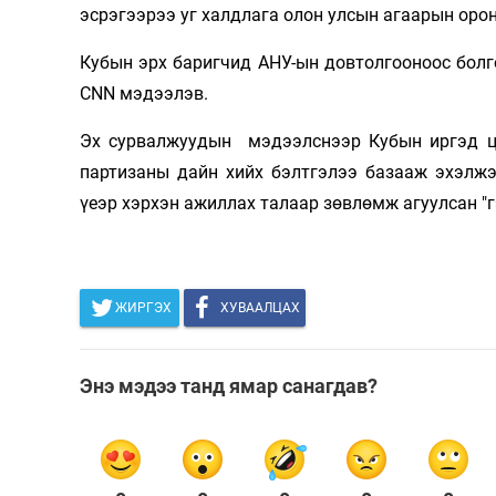
эсрэгээрээ уг халдлага олон улсын агаарын орон
Кубын эрх баригчид АНУ-ын довтолгооноос бол
CNN мэдээлэв.
Эх сурвалжуудын мэдээлснээр Кубын иргэд цэ
партизаны дайн хийх бэлтгэлээ базааж эхэлжэ
үеэр хэрхэн ажиллах талаар зөвлөмж агуулсан "г
ЖИРГЭХ
ХУВААЛЦАХ
Энэ мэдээ танд ямар санагдав?