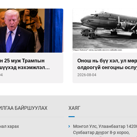
н 25 муж Трампын
Онош нь бүү хэл, ул мөр
 шүүхэд нэхэмжлэл
олдоогүй онгоцны ослу
04
2026-08-04
ИЛГАА БАЙРШУУЛАХ
ХАЯГ
нал харах
Монгол Улс, Улаанбаатар 1420
Сүхбаатар дүүрэг 8-р хороо,