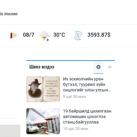
йн төлөө
08/7
30°C
3593.87
$
Соёл урлаг
Шинэ мэдээ
ой хөгжлийн зорилго -
Сонгодог урлаг
Их зохиолчийн уран
Ардын урлаг
бүтээл, туурвил зүйн
онцлогийг олон улсын
Дүрслэх урлаг
судлаачид хэлэлцлээ
9 цаг 50 мин
Өв соёл
таг
Кино урлаг
19 байршилд цахилгаан
автомашин цэнэглэх
 орчин
Цирк
станц байгууллаа
ол
10 цаг 20 мин
Рок поп, хип хоп
энд