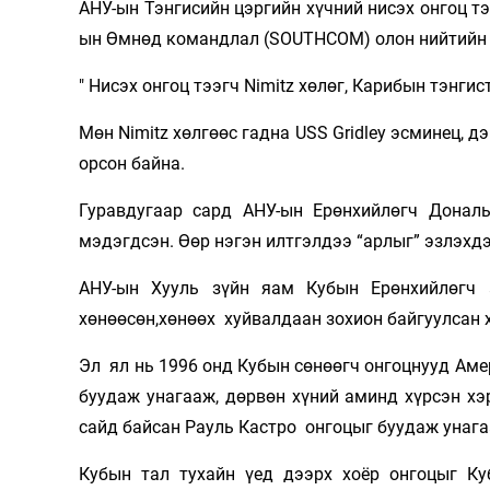
AНУ-ын Тэнгисийн цэргийн хүчний нисэх онгоц тэ
Олимп 2024
ын Өмнөд командлал (SOUTHCOM) олон нийтийн
" Нисэх онгоц тээгч Nimitz хөлөг, Карибын тэнги
Мөн Nimitz хөлгөөс гадна USS Gridley эсминец, 
орсон байна.
Гуравдугаар сард АНУ-ын Ерөнхийлөгч Донал
мэдэгдсэн. Өөр нэгэн илтгэлдээ “арлыг” эзлэхдэ
АНУ-ын Хууль зүйн яам Кубын Ерөнхийлөгч 
хөнөөсөн,хөнөөх хуйвалдаан зохион байгуулсан х
Эл ял нь 1996 онд Кубын сөнөөгч онгоцнууд Аме
буудаж унагааж, дөрвөн хүний ​​аминд хүрсэн х
сайд байсан Рауль Кастро онгоцыг буудаж унага
Кубын тал тухайн үед дээрх хоёр онгоцыг К