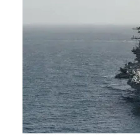
126-гийн НЭГ
Ертөнц
Спорт
Нийгэм
Бөх
Техник технологи
Сагсан бөмбөг
Шинжлэх ухаан
Хөлбөмбөг
Сонин хачин
Олимпын төрөл
Дэлхийн монгол
Тулааны спорт
Олимпын бус төр