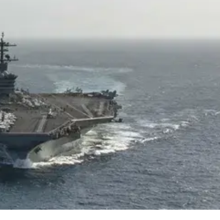
Ханш
Хэрэг з
Эрэлттэй мэдээ
Эрүүл м
Хууль ёс
Хүмүүс
Албаны 
Бусад
Life style
Ярилцл
Зөвлөгөө
Хоймор
Өнөөдрийн тухай
Уншигч-
өл