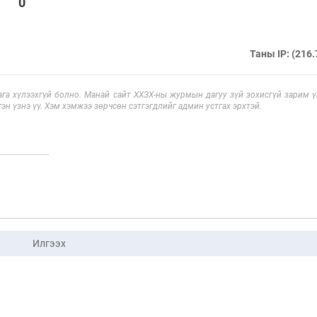
0
Таны IP: (216.
га хүлээхгүй болно. Манай сайт ХХЗХ-ны журмын дагуу зүй зохисгүй зарим үг
эн үзнэ үү. Хэм хэмжээ зөрчсөн сэтгэгдлийг админ устгах эрхтэй.
Илгээх