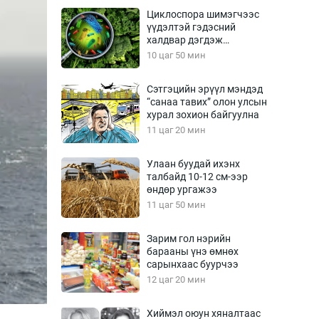
Урлагтай яриа
Циклоспора шимэгчээс
өрчил
үүдэлтэй гэдэсний
халдвар дэгдэж
энд-Эрхэм баян
болзошгүй
10 цаг 50 мин
Сэтгэцийн эрүүл мэндэд
“санаа тавих” олон улсын
хүний үг
хурал зохион байгуулна
11 цаг 20 мин
Улаан буудай ихэнх
талбайд 10-12 см-ээр
ага
Бусад
өндөр ургажээ
11 цаг 50 мин
Фото
сурвалжлагч
Видео
Зарим гол нэрийн
Инфографик
барааны үнэ өмнөх
сарынхаас буурчээ
Санал асуулга
12 цаг 20 мин
Хиймэл оюун хяналтаас