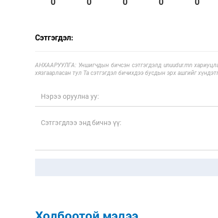
0
0
0
0
0
Сэтгэгдэл:
АНХААРУУЛГА: Уншигчдын бичсэн сэтгэгдэлд unuudur.mn хариуцла
хязгаарласан тул Та сэтгэгдэл бичихдээ бусдын эрх ашгийг хүндэтг
Холбоотой мэдээ