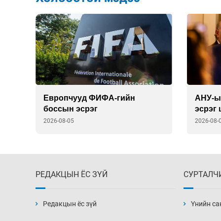
н
Европчууд ФИФА-гийн
АНУ-ы
боссын эсрэг
эсрэг
гаргав
2026-08-05
2026-08-
РЕДАКЦЫН ЁС ЗҮЙ
СУРТАЛЧ
Редакцын ёс зүй
Үнийн са