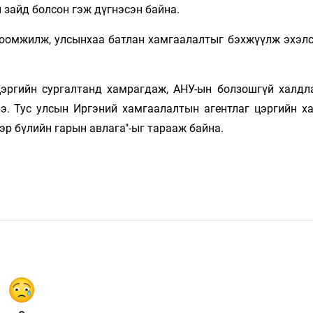
 зайд болсон гэж дүгнэсэн байна.
гоомжилж, улсынхаа батлан хамгаалалтыг бэхжүүлж эхэлс
ргийн сургалтанд хамрагдаж, АНУ-ын болзошгүй халдл
э. Тус улсын Иргэний хамгаалалтын агентлаг цэргийн х
эр бүлийн гарын авлага"-ыг тарааж байна.