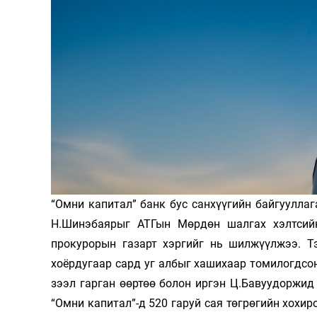
126-гийн НЭГ
Ертөнц
Спорт
“Омни капитал” банк бус санхүүгийн байгуулла
Нийгэм
Бөх
Н.Шинэбаярыг АТГын Мөрдөн шалгах хэлтсий
Техник технологи
Сагсан бөмбөг
прокурорын газарт хэргийг нь шилжүүлжээ. Т
Шинжлэх ухаан
Хөлбөмбөг
хоёрдугаар сард уг албыг хашихаар томилогдсо
Сонин хачин
Олимпын төрөл
зээл гарган өөртөө болон иргэн Ц.Бавуудоржид
Дэлхийн монгол
Тулааны спорт
“Омни капитал”-д 520 гаруй сая төгрөгийн хохир
Олимпын бус төр