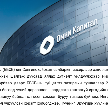
Ханш
Хэрэг з
Эрэлттэй мэдээ
Эрүүл м
Хууль ёс
Хүмүүс
Албаны 
Бусад
Life style
Ярилцл
га (ББСБ)-ын Сонгинохайрхан салбарын захирлаар ажилла
Зөвлөгөө
Хоймор
нхэн шалгаж дуусаад яллах дүгнэлт үйлдүүлэхээр Ни
Өнөөдрийн тухай
Уншигч-
эрбээр дээрх ББСБ-ын гүйцэтгэх захирлын тушаалаар 
н бөгөөд үүний дараачаас шаардлага хангаагүй иргэдийн 
 давуу байдал олгосон хэмээн буруутгагдаж буй юм. Инг
ол учруулсан хэрэгт холбогджээ. Түүнийг Эрүүгийн хуулийн
өл