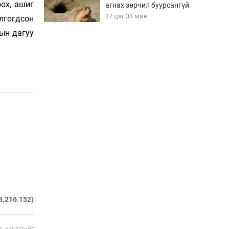
оох, ашиг
агнах зөрчил буурсангүй
17 цаг 34 мин
­­гогдсон
ын дагуу
Х.Улам-Өрнөх байр
урагшилж, долоод
жагсжээ
18 цаг 4 мин
Ж.Лхагвабат өсвөр
үеийнхний ДАШТ-ийг
дэнсэлнэ
18 цаг 34 мин
Иран тэсэж үлдсэн ч
удаан хугацаанд хүнд
үеийг туулна
19 цаг 4 мин
3.216.152)
Боловсролын зээлийн
сангаар гадаадад