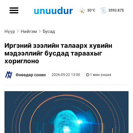
30°C
3593.87
$
Нүүр
Нийгэм
Бусад
Иргэний зээлийн талаарх хувийн
мэдээллийг бусдад тараахыг
хориглоно
Өнөөдөр сонин
2026-05-22 13:00
1 мин унших