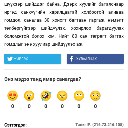
шүүхээр шийддэг байна. Дээрх хуулийг баталснаар
иргэд санхүүгийн харилцаатай холбоотой аливаа
гомдол, саналаа 30 хоногт багтаан гаргаж, нэмэлт
төлбөргүйгээр шийдүүлэх, хохирлоо барагдуулах
боломжтой болох юм. Нийт 80 сая төгрөгт багтах
гомдлыг энэ хуулиар шийдүүлэх аж.
ЖИРГЭХ
ХУВААЛЦАХ
Энэ мэдээ танд ямар санагдав?
0
0
0
0
0
0
Сэтгэгдэл:
Таны IP: (216.73.216.105)