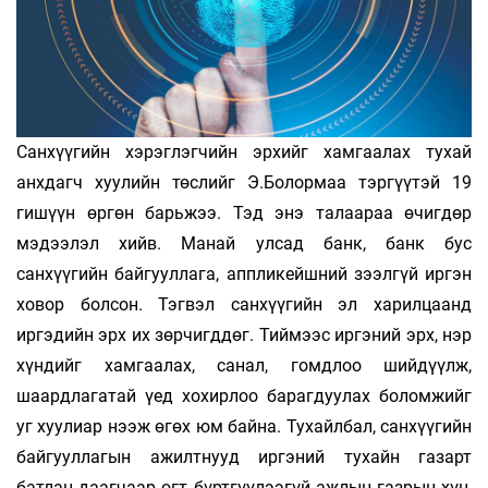
Санхүүгийн хэрэглэгчийн эрхийг хамгаалах тухай
анхдагч хуулийн төслийг Э.Болормаа тэргүүтэй 19
гишүүн өргөн барьжээ. Тэд энэ талаараа өчигдөр
мэдээлэл хийв. Манай улсад банк, банк бус
санхүүгийн байгууллага, аппликейшний зээлгүй иргэн
ховор болсон. Тэгвэл санхүүгийн эл харилцаанд
иргэдийн эрх их зөрчигддөг. Тиймээс иргэний эрх, нэр
хүндийг хамгаалах, санал, гомдлоо шийдүүлж,
шаардлагатай үед хохирлоо барагдуулах боломжийг
уг хуулиар нээж өгөх юм байна. Тухайлбал, санхүүгийн
байгууллагын ажилтнууд иргэний тухайн газарт
батлан даагчаар огт бүртгүүлээгүй ажлын газрын хүн,