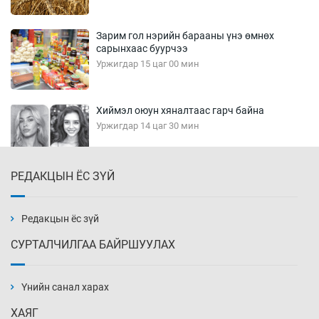
Зарим гол нэрийн барааны үнэ өмнөх
сарынхаас буурчээ
Уржигдар 15 цаг 00 мин
Хиймэл оюун хяналтаас гарч байна
Уржигдар 14 цаг 30 мин
РЕДАКЦЫН ЁС ЗҮЙ
Эмэгтэйчүүд Бээжин, эрэгтэйчүүд Японд
бэлтгэл базаахаар хилийн дээс алхлаа
Уржигдар 14 цаг 00 мин
Редакцын ёс зүй
СУРТАЛЧИЛГАА БАЙРШУУЛАХ
АНУ-ын Цэргийн кибер командлалаын
ажилтнууд амиа хорлох явдал эрс
нэмэгджээ
Үнийн санал харах
Уржигдар 13 цаг 52 мин
ХАЯГ