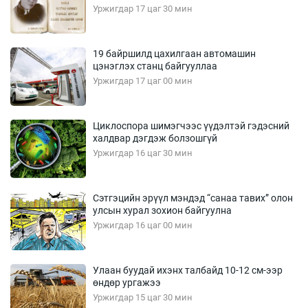
Уржигдар 17 цаг 30 мин
19 байршилд цахилгаан автомашин
цэнэглэх станц байгууллаа
Уржигдар 17 цаг 00 мин
Циклоспора шимэгчээс үүдэлтэй гэдэсний
халдвар дэгдэж болзошгүй
Уржигдар 16 цаг 30 мин
Сэтгэцийн эрүүл мэндэд “санаа тавих” олон
улсын хурал зохион байгуулна
Уржигдар 16 цаг 00 мин
Улаан буудай ихэнх талбайд 10-12 см-ээр
өндөр ургажээ
Уржигдар 15 цаг 30 мин