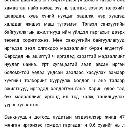
хамаатан, найз нөхөд рүү нь залгаж, зээлээ төлөхийг
шаардан, хувь хүний нууцыг задалж, нэр хүндэд
халддаг жишээ маш түгээмэл. Тэгвэл санхүүгийн
байгууллагын ажилтнууд ийм үйлдэл гаргахыг дээрх
төсөлд хоригложээ. Мөн санхүүгийн байгууллагууд
иргэдэд зээл олгохдоо мэдээллийг бүрэн өгдөггүй.
Өөрсдөд нь ашиггүй ч иргэдэд хэрэгтэй мэдээллийг
нуудаг байна. Урт хугацаатай зээл авсан иргэн
боломжтой үедээ үндсэн зээлээс хасуулах замаар
хүүгийн төлбөрийг бууруулж болдог ч энэ талаар
ажилтнууд иргэдэд хэлдэггүй гэнэ. Харин одоо тэд
бүх мэдээллийг иргэнд ил тод хэлж, танилцуулах
үүрэг хүлээх нь.
Банкнуудын дотоод аудитын мэдээллээр жилд 47
мянган иргэнээс гомдол гаргадаг ч 0.6 хувийг нь л