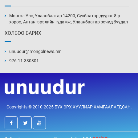
Монголын шигшээ Хонконгийн багийг ялж,
эхний хожлоо авлаа
Монгол Улс, Улаанбаатар 14200, Сүхбаатар дүүрэг 8-р
Уржигдар 13 цаг 30 мин
хороо, Алтангэрэлийн гудамж, Улаанбаатар зочид буудал
ХОЛБОО БАРИХ
Техникийн өндөр үзүүлэлттэй агаарын хөлөг
худалдан авах хүсэлтээ уламжлав
unuudur@mongolnews.mn
Уржигдар 13 цаг 00 мин
976-11-330801
“Шатахууны бус, бодлогын хомсдол
нүүрлээд байна”
Уржигдар 12 цаг 30 мин
Дөрвөн чиглэлд шөнийн автобус иргэдэд
Copyrights © 2010-2025 БҮХ ЭРХ ХУУЛИАР ХАМГААЛАГДСАН.
үйлчилж буй гэв
Уржигдар 12 цаг 00 мин
“Туул усан цогцолбор”-ын ТЭЗҮ-ийг