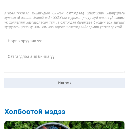
АНХААРУУЛГА: Уншигчдын бичсэн сэтгэгдэлд unuudur.mn хариуцлага
хүлээхгүй болно. Манай сайт ХХЗХ-ны журмын дагуу зүй зохисгүй зарим
үг, хэллэгийг хязгаарласан тул Та сэтгэгдэл бичихдээ бусдын эрх ашгийг
хүндэтгэн үзнэ үү. Хэм хэмжээ зөрчсөн сэтгэгдлийг админ устгах эрхтэй.
Илгээх
Холбоотой мэдээ