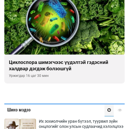
 гэдэсний
Сэтгэцийн эрүүл мэндэд “санаа 
улсын хурал зохион байгуулна
Уржигдар 16 цаг 00 мин
Шинэ мэдээ
Их зохиолчийн уран бүтээл, туурвил зүйн
онцлогийг олон улсын судлаачид хэлэлцлээ