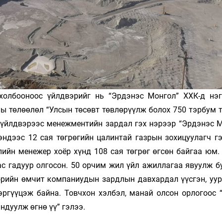
холбооноос үйлдвэрийг нь “Эрдэнэс Монгол” ХХК-д нэг
ны төлөөлөл “Улсын төсөвт төвлөрүүлж болох 750 тэрбум 
 үйлдвэрээс менежментийн зардал гэх нэрээр “Эрдэнэс М
эндээс 12 сая төгрөгийн цалинтай газрын зохицуулагч гэ
ппийн менежер хоёр хүнд 108 сая төгрөг өгсөн байгаа юм
ас гадуур олгосон. 50 орчим жил үйл ажиллагаа явуулж б
төрийн өмчит компаниудын зардлын давхардал үүсгэн, уу
эргүүцэж байна. Товчхон хэлбэл, манай олсон орлогоос 
ндуулж өгнө үү” гэлээ.