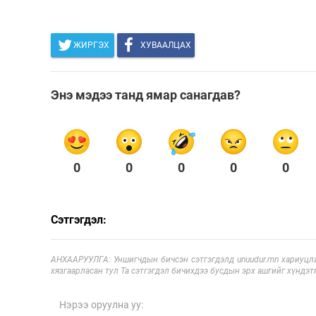
ЖИРГЭХ
ХУВААЛЦАХ
Энэ мэдээ танд ямар санагдав?
0
0
0
0
0
Сэтгэгдэл:
АНХААРУУЛГА: Уншигчдын бичсэн сэтгэгдэлд unuudur.mn хариуцла
хязгаарласан тул Та сэтгэгдэл бичихдээ бусдын эрх ашгийг хүндэтг