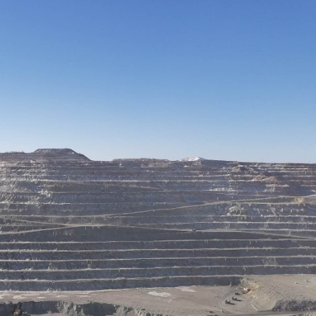
Ханш
Хэрэг з
Эрэлттэй мэдээ
Эрүүл м
Хууль ёс
Хүмүүс
Албаны 
Бусад
Life style
Ярилцл
Зөвлөгөө
Хоймор
Өнөөдрийн тухай
Уншигч-
өл