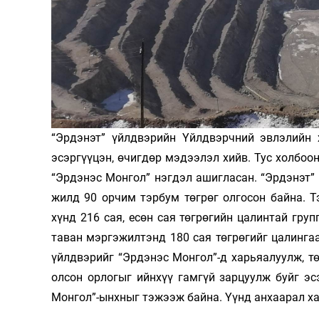
Олимп 2024
“Эрдэнэт” үйлдвэрийн Үйлдвэрчний эвлэлийн 
эсэргүүцэн, өчигдөр мэдээлэл хийв. Тус холбоо
“Эрдэнэс Монгол” нэгдэл ашигласан. “Эрдэнэт”
жилд 90 орчим тэрбум төгрөг олгосон байна. Т
хүнд 216 сая, есөн сая төгрөгийн цалинтай гру
таван мэргэжилтэнд 180 сая төгрөгийг цалинга
үйлдвэрийг “Эрдэнэс Монгол”-д харьяалуулж, 
олсон орлогыг ийнхүү гамгүй зарцуулж буйг эс
Монгол”-ынхныг тэжээж байна. Үүнд анхаарал ха