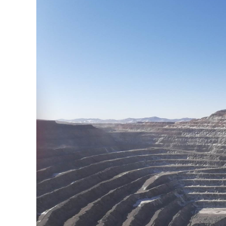
126-гийн НЭГ
Ертөнц
Спорт
Нийгэм
Бөх
Техник технологи
Сагсан бөмбөг
Шинжлэх ухаан
Хөлбөмбөг
Сонин хачин
Олимпын төрөл
Дэлхийн монгол
Тулааны спорт
Олимпын бус төр