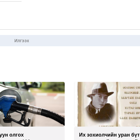
Илгээх
уун олгох
Их зохиолчийн уран бүт