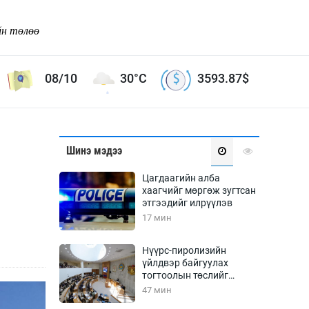
йн төлөө
08/10
30°C
3593.87
$
Соёл урлаг
Шинэ мэдээ
ой хөгжлийн зорилго -
Сонгодог урлаг
Цагдаагийн алба
Ардын урлаг
хаагчийг мөргөж зугтсан
этгээдийг илрүүлэв
Дүрслэх урлаг
17 мин
Өв соёл
таг
Кино урлаг
Нүүрс-пиролизийн
үйлдвэр байгуулах
 орчин
Цирк
тогтоолын төслийг
ол
батлав
47 мин
Рок поп, хип хоп
энд