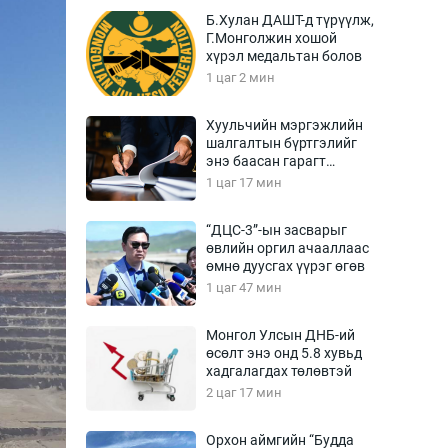
Урлагтай яриа
Б.Хулан ДАШТ-д түрүүлж,
өрчил
Г.Монголжин хошой
хүрэл медальтан болов
энд-Эрхэм баян
1 цаг 2 мин
Хуульчийн мэргэжлийн
шалгалтын бүртгэлийг
хүний үг
энэ баасан гарагт
эхлүүлнэ
1 цаг 17 мин
“ДЦС-3”-ын засварыг
өвлийн оргил ачааллаас
ага
Бусад
өмнө дуусгах үүрэг өгөв
1 цаг 47 мин
Фото
сурвалжлагч
Видео
Монгол Улсын ДНБ-ий
Инфографик
өсөлт энэ онд 5.8 хувьд
хадгалагдах төлөвтэй
Санал асуулга
2 цаг 17 мин
Орхон аймгийн “Будда