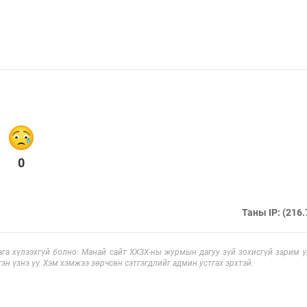
0
Таны IP: (216.
га хүлээхгүй болно. Манай сайт ХХЗХ-ны журмын дагуу зүй зохисгүй зарим үг
эн үзнэ үү. Хэм хэмжээ зөрчсөн сэтгэгдлийг админ устгах эрхтэй.