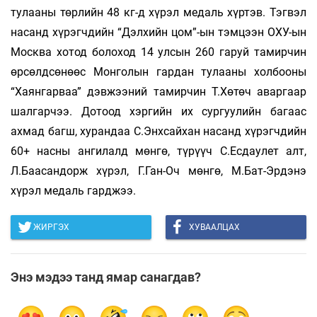
тулааны төрлийн 48 кг-д хүрэл медаль хүртэв. Тэгвэл
насанд хүрэгчдийн “Дэлхийн цом”-ын тэмцээн ОХУ-ын
Москва хотод болоход 14 улсын 260 гаруй тамирчин
өрсөлдсөнөөс Монголын гардан тулааны холбооны
“Хаянгарваа” дэвжээний тамирчин Т.Хөтөч аваргаар
шалгарчээ. Дотоод хэргийн их сургуулийн багаас
ахмад багш, хурандаа С.Энхсайхан насанд хүрэгчдийн
60+ насны ангилалд мөнгө, түрүүч С.Есдаулет алт,
Л.Баасандорж хүрэл, Г.Ган-Оч мөнгө, М.Бат-Эрдэнэ
хүрэл медаль гарджээ.
ЖИРГЭХ
ХУВААЛЦАХ
Энэ мэдээ танд ямар санагдав?