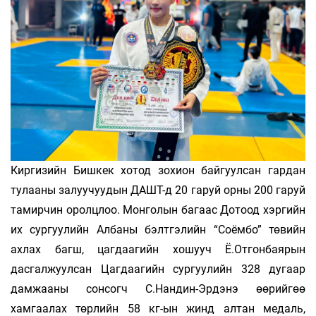
Киргизийн Бишкек хотод зохион байгуулсан гардан
тулааны залуучуудын ДАШТ-д 20 гаруй орны 200 гаруй
тамирчин оролцлоо. Монголын багаас Дотоод хэргийн
их сургуулийн Албаны бэлтгэлийн “Соёмбо” төвийн
ахлах багш, цагдаагийн хошууч Ё.Отгонбаярын
дасгалжуулсан Цагдаагийн сургуулийн 328 дугаар
дамжааны сонсогч С.Нандин-Эрдэнэ өөрийгөө
хамгаалах төрлийн 58 кг-ын жинд алтан медаль,