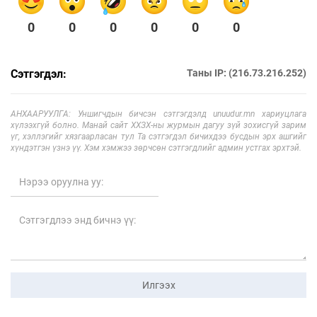
0
0
0
0
0
0
Сэтгэгдэл:
Таны IP: (216.73.216.252)
АНХААРУУЛГА: Уншигчдын бичсэн сэтгэгдэлд unuudur.mn хариуцлага
хүлээхгүй болно. Манай сайт ХХЗХ-ны журмын дагуу зүй зохисгүй зарим
үг, хэллэгийг хязгаарласан тул Та сэтгэгдэл бичихдээ бусдын эрх ашгийг
хүндэтгэн үзнэ үү. Хэм хэмжээ зөрчсөн сэтгэгдлийг админ устгах эрхтэй.
Илгээх