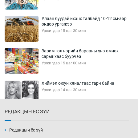
Улаан буудай ихэнх талбайд 10-12 см-ээр
өндөр ургажээ
Уржигдар 15 цаг 30 мин
Зарим гол нэрийн барааны үнэ өмнөх
сарынхаас буурчээ
Уржигдар 15 цаг 00 мин
Хиймэл оюун хяналтаас гарч байна
Уржигдар 14 цаг 30 мин
РЕДАКЦЫН ЁС ЗҮЙ
Эмэгтэйчүүд Бээжин, эрэгтэйчүүд Японд
бэлтгэл базаахаар хилийн дээс алхлаа
Уржигдар 14 цаг 00 мин
Редакцын ёс зүй