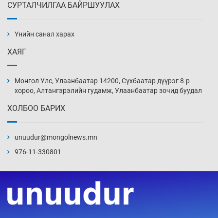
СУРТАЛЧИЛГАА БАЙРШУУЛАХ
АНУ-ын Цэргийн кибер командлалаын
ажилтнууд амиа хорлох явдал эрс
нэмэгджээ
Үнийн санал харах
Уржигдар 13 цаг 52 мин
ХАЯГ
Монголын шигшээ Хонконгийн багийг ялж,
эхний хожлоо авлаа
Монгол Улс, Улаанбаатар 14200, Сүхбаатар дүүрэг 8-р
Уржигдар 13 цаг 30 мин
хороо, Алтангэрэлийн гудамж, Улаанбаатар зочид буудал
ХОЛБОО БАРИХ
Техникийн өндөр үзүүлэлттэй агаарын хөлөг
худалдан авах хүсэлтээ уламжлав
unuudur@mongolnews.mn
Уржигдар 13 цаг 00 мин
976-11-330801
“Шатахууны бус, бодлогын хомсдол
нүүрлээд байна”
Уржигдар 12 цаг 30 мин