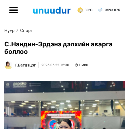
30°C
3593.87
$
Нүүр
Спорт
С.Нандин-Эрдэнэ дэлхийн аварга
боллоо
Г.Батцэцэг
2026-05-22 15:30
1 мин