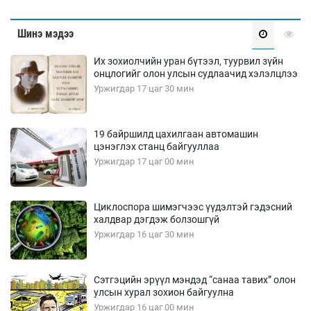
Шинэ мэдээ
Их зохиолчийн уран бүтээл, туурвил зүйн
онцлогийг олон улсын судлаачид хэлэлцлээ
Уржигдар 17 цаг 30 мин
19 байршилд цахилгаан автомашин
цэнэглэх станц байгууллаа
Уржигдар 17 цаг 00 мин
Циклоспора шимэгчээс үүдэлтэй гэдэсний
халдвар дэгдэж болзошгүй
Уржигдар 16 цаг 30 мин
Сэтгэцийн эрүүл мэндэд “санаа тавих” олон
улсын хурал зохион байгуулна
Уржигдар 16 цаг 00 мин