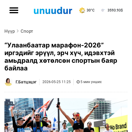
30°C
3593.93
$
Нүүр
Спорт
“Улаанбаатар марафон-2026”
иргэдийг эрүүл, эрч хүч, идэвхтэй
амьдралд хөтөлсөн спортын баяр
байлаа
Г.Батцэцэг
2026-05-25 11:25
5 мин унших