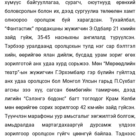
хүмүүс байгууллагаа, су­рагч, оюутнууд ерөнхий
боловсролын болон их, дээд сургуулиа төлөөлөн хамт
олноороо оролцож буй харагдсан. Тухайлбал,
“Фантастик” продакшны жүжигчин Э.Одбаяр 21 кмийн
зайд гүйж, 35-45 насныхны ангилалд түрүүлсэн.
Тэрбээр уралдаанд оролцохын тулд нэг сар бэлтгэл
хийн, өөрийгөө ялан дийлж, бусдад урам зориг өгөх
зорилготой анх удаа хурд сорьжээ. Мөн “Мөрөөдлийн
театр”-ын жүжигчин Г.Эрхэмбаяр гэр бүлийн гүйлтэд
анх удаа оролцсон бол Монгол Улсын гарьд П.Сүхбат
агсны зээ хүү, сагсан бөмбөгийн тамирчин, дээд
лигийн “Сэлэнгэ бодонс” багт тоглодог Крам Келби
мөн өөрийгөө сорих зорилгоор 42 км-ийн зайд гүйсэн.
Түүнчлэн марафоны уур амьсгалыг хөгжилтэй болгож,
амьдралдаа мартагдахааргүй дурсамж үлдээх
зорилгоор оролцсон гүйгч цөөнгүй байлаа. Тэднээс