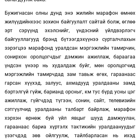
Бужигнасан олны дунд энэ жилийн марафон өмнөх
жилүүдийнхээс зохион байгуулалт сай­­­тай болж, өглөө
эрт сэрүүнд эхэлснийг, үндэс­­ний үйлдвэрлэгч
байгууллагууд брэнд бүтээг­­дэхүүнээ сурталчлахын
зэрэгцээ марафонд уралдсан мэргэжлийн тамирчин,
сонирхон оролцогчдыг дэмжин ажиллаж, бараагаа
үндсэн үнээр нь худалдаж буйг, мөн оролцогчид
мэргэжлийн тамирчдад зам тавьж өгөх, гараанаас
гарсан хүүхэд, залуус, ахмадууд уралдааны замд
бэртэлгүй гүйж, барианд орсныг, км тус бүрд усны цэг
ажиллаж, гүйгчдэд түгээн, сонин, сайт, телевизийн
сэтгүүлчид уралдааны талбарт байрлаж, марафон
хэрхэн өрнөж буй үйл явцыг шууд дамжуулан,
гараанаас бариа хүртэлх тактикийн уралдаануудыг
үзэгчдэд зөв ойлгуулж, тайлбарласан нь ихэд