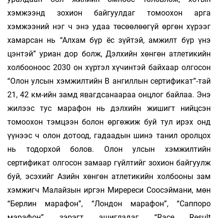
хэмжээнд зохион байгуулдаг томоохон арга
хэмжээний нэг ч энэ удаа төсөөлөөгүй өргөн хүрээг
хамарсан нь “Алхам бүр ёс зүйтэй, амжилт бүр үнэ
цэнтэй” уриан дор болж, Дэлхийн хөнгөн атлетикийн
холбооноос 2030 он хүртэл хүчинтэй байхаар олгосон
“Олон улсын хэмжилтийн В ангиллын сертификат”-тай
21, 42 км-ийн замд явагдсанаараа онцлог байлаа. Энэ
жилээс тус марафон нь дэлхийн жишигт нийцсэн
томоохон тэмцээн болон өргөжиж буй тул ирэх онд
үүнээс ч олон дотоод, гадаадын шинэ танил оролцох
нь тодорхой болов. Олон улсын хэмжилтийн
сертификат олгосон замаар гүйлтийг зохион байгуулж
буй, эсэхийг Азийн хөнгөн атлетикийн холбооны зам
хэмжигч Малайзын иргэн Миререси Соосэймани, мөн
“Берлин марафон”, “Лондон марафон”, “Саппоро
марафон” зэрэгт ашигладаг “Race Result