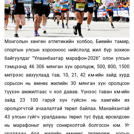
Монголын хөнгөн атлетикийн холбоо, Биеийн тамир,
спортын улсын хорооноос нийслэлд жил бүр зохион
байгуулдаг “Улаанбаатар марафон-2026” олон улсын
тэмцээнд 46 306 мянган хүн оролцож, 500, 800, 1500
метрээс авхуулаад тав, 10, 21, 42 км-ийн зайд хурд
сорьсон нь өмнөх жилийн 30 мянган хүн оролцсон
түүхэн амжилтаас ч хол давав. Үүнээс таван км-ийн
зайд 23 100 гаруй хүн гүйсэн нь хамгийн их
оролцогчтой ачаалалтай төрөл байлаа. Манайхантай
43 улсын гүйгч уралдааны төрөл тус бүрд өрсөлдсөн
нь марафоныг илүү сонирхолтой болгосон юм. Уг
уралдаан бол жилийн өмнөөс төлөвлөж, хотын