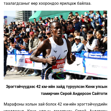
таалагдсаныг өөр хоорондоо ярилцаж байлаа.
Эрэгтэйчүүдээс 42 км-ийн зайд түрүүлсэн Кени улсын
тамирчин Серой Андерсон Сайтоти
Марафоны холын зай болох 42 км-ийн эрэгтэйчүүдийн