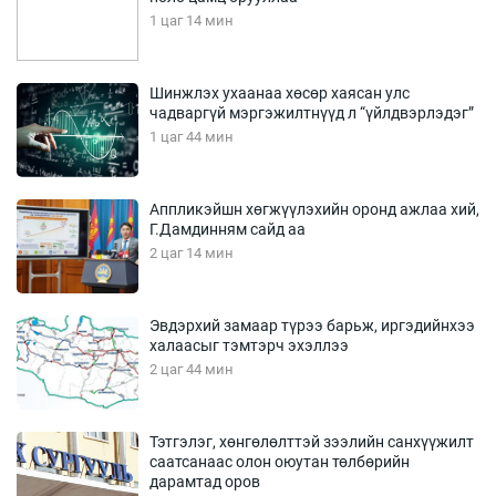
1 цаг 14 мин
Шинжлэх ухаанаа хөсөр хаясан улс
чадваргүй мэргэжилтнүүд л “үйлдвэрлэдэг”
1 цаг 44 мин
Аппликэйшн хөгжүүлэхийн оронд ажлаа хий,
Г.Дамдинням сайд аа
2 цаг 14 мин
Эвдэрхий замаар түрээ барьж, иргэдийнхээ
халаасыг тэмтэрч эхэллээ
2 цаг 44 мин
Тэтгэлэг, хөнгөлөлттэй зээлийн санхүүжилт
саатсанаас олон оюутан төлбөрийн
дарамтад оров