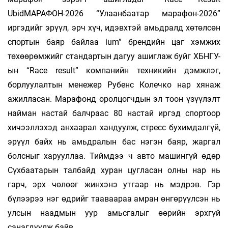
UbidМАРАФОН-2026 “Улаанбаатар марафон-2026”
иргэдийг эрүүл, эрч хүч, идэвхтэй амьдралд хөтөлсөн
спортын баяр байлаа ium” брендийн цаг хэмжих
төхөөрөмжийг стандартын дагуу ашиглаж буйг ХБНГУ-
ын “Race result” компанийн техникийн дэмжлэг,
борлуулалтын менежер Рубенс Колечко нар хянаж
ажилласан. Марафонд оролцогчдын эл тоон үзүүлэлт
найман настай балчраас 80 настай иргэд спортоор
хичээллэхэд анхаарал хандуулж, стресс бухимдалгүй,
эрүүл байх нь амьдралын бас нэгэн баяр, жаргал
болсныг харууллаа. Тиймдээ ч авто машингүй өдөр
Сүхбаатарын талбайд хуран цугласан олны нар нь
гарч, эрх чөлөөг жинхэнэ утгаар нь мэдрэв. Гэр
бүлээрээ нэг өдрийг тааваараа амран өнгөрүүлсэн нь
улсын наадмын уур амьсгалыг өөрийн эрхгүй
санагдуулж байв.