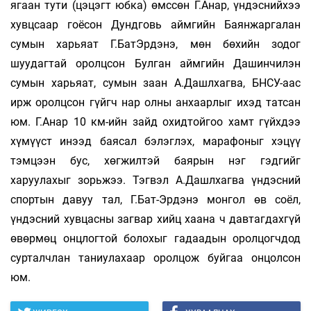
ягаан тути (цэцэгт юбка) өмссөн Г.Анар, үндэснийхээ
хувцсаар гоёсон Дундговь аймгийн Баянжаргалан
сумын харьяат Г.БатЭрдэнэ, мөн бөхийн зодог
шуудагтай оролцсон Булган аймгийн Дашинчилэн
сумын харьяат, сумын заан А.Дашлхагва, БНСУ-аас
ирж оролцсон гүйгч нар олны анхаарлыг ихэд татсан
юм. Г.Анар 10 км-ийн зайд охидтойгоо хамт гүйхдээ
хүмүүст инээд баясал бэлэглэх, марафоныг хэцүү
тэмцээн бус, хөгжилтэй баярын нэг гэдгийг
харуулахыг зорьжээ. Тэгвэл А.Дашлхагва үндэсний
спортын давуу тал, Г.Бат-Эрдэнэ монгол өв соёл,
үндэсний хувцасны загвар хийц хаана ч давтагдахгүй
өвөрмөц онцлогтой болохыг гадаадын оролцогчдод
сурталчлан таниулахаар оролцож буйгаа онцолсон
юм.