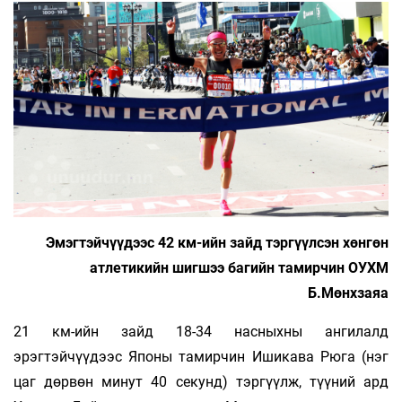
Эмэгтэйчүүдээс 42 км-ийн зайд тэргүүлсэн хөнгөн
атлетикийн шигшээ багийн тамирчин ОУХМ
Б.Мөнхзаяа
21 км-ийн зайд 18-34 насныхны ангилалд
эрэгтэйчүүдээс Японы тамирчин Ишикава Рюга (нэг
цаг дөрвөн минут 40 секунд) тэргүүлж, түүний ард