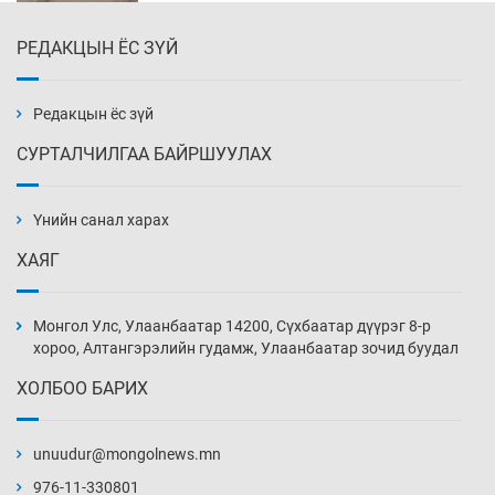
18 цаг 14 мин
РЕДАКЦЫН ЁС ЗҮЙ
Налайх дүүргийнхэн хошой аваргаар
шалгарлаа
18 цаг 44 мин
Редакцын ёс зүй
СУРТАЛЧИЛГАА БАЙРШУУЛАХ
БНСУ-д хэт халсны улмаас 19 хүн нас
баржээ
Үнийн санал харах
19 цаг 14 мин
ХАЯГ
“DeepSeek” компани ӨМӨЗО-д хиймэл оюуны
дата төв байгуулахаар төлөвлөж байна
Монгол Улс, Улаанбаатар 14200, Сүхбаатар дүүрэг 8-р
19 цаг 44 мин
хороо, Алтангэрэлийн гудамж, Улаанбаатар зочид буудал
ХОЛБОО БАРИХ
Дашчойлин хийд жуулчдад зориулсан тусгай
үйлчилгээ үзүүлж эхэлжээ
unuudur@mongolnews.mn
19 цаг 44 мин
976-11-330801