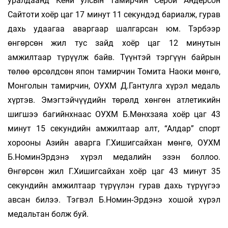
уралдаанд Кени улсын тамирчин Серой Андерсон
Сайтоти хоёр цаг 17 минут 11 секундэд бариалж, гурав
дахь удаагаа аваргаар шалгарсан юм. Тэрбээр
өнгөрсөн жил тус зайд хоёр цаг 12 минутын
амжилтаар түрүүлж байв. Түүнтэй тэргүүн байрын
төлөө өрсөлдсөн япон тамирчин Томита Наоки мөнгө,
Монголын тамирчин, ОУХМ Д.Гантулга хүрэл медаль
хүртэв. Эмэгтэйчүүдийн төрөлд хөнгөн атлетикийн
шигшээ багийнхнаас ОУХМ Б.Мөнхзаяа хоёр цаг 43
минут 15 секундийн амжилтаар алт, “Алдар” спорт
хорооны Азийн аварга Г.Хишигсайхан мөнгө, ОУХМ
Б.НоминЭрдэнэ хүрэл медалийн эзэн боллоо.
Өнгөрсөн жил Г.Хишигсайхан хоёр цаг 43 минут 35
секундийн амжилтаар түрүүлэн гурав дахь түрүүгээ
авсан билээ. Тэгвэл Б.Номин-Эрдэнэ хошой хүрэл
медальтан болж буй.