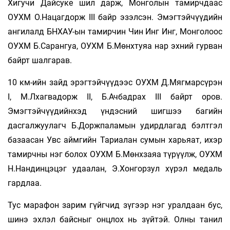
Хигучи Дайсуке шил дарж, Монголын тамирчдаас
ОУХМ О.Нацагдорж III байр эзэлсэн. Эмэгтэйчүүдийн
ангилалд БНХАУ-ын тамирчин Чин Инг Инг, Монголоос
ОУХМ Б.Сарангуа, ОУХМ Б.Мөнхтуяа нар эхний гурван
байрт шалгарав.
10 км-ийн зайд эрэгтэйчүүдээс ОУХМ Д.Мягмарсүрэн
I, М.Лхагвадорж II, Б.Ачбадрах III байрт оров.
Эмэгтэйчүүдийнхэд үндэсний шигшээ багийн
дасгалжуулагч Б.Доржпаламын удирдлагад бэлтгэл
базаасан Увс аймгийн Тариалан сумын харьяат, ихэр
тамирчны нэг болох ОУХМ Б.Мөнхзаяа түрүүлж, ОУХМ
Н.Нан­динцэцэг удаалан, Э.Хонгорзул хүрэл медаль
гардлаа.
Тус марафон зарим гүйгчид зүгээр нэг уралдаан бус,
шинэ эхлэл байсныг онцлох нь зүйтэй. Олны танил