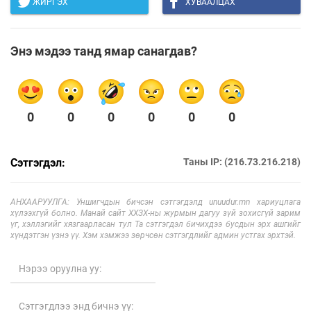
ЖИРГЭХ
ХУВААЛЦАХ
Энэ мэдээ танд ямар санагдав?
0
0
0
0
0
0
Сэтгэгдэл:
Таны IP: (216.73.216.218)
АНХААРУУЛГА: Уншигчдын бичсэн сэтгэгдэлд unuudur.mn хариуцлага
хүлээхгүй болно. Манай сайт ХХЗХ-ны журмын дагуу зүй зохисгүй зарим
үг, хэллэгийг хязгаарласан тул Та сэтгэгдэл бичихдээ бусдын эрх ашгийг
хүндэтгэн үзнэ үү. Хэм хэмжээ зөрчсөн сэтгэгдлийг админ устгах эрхтэй.