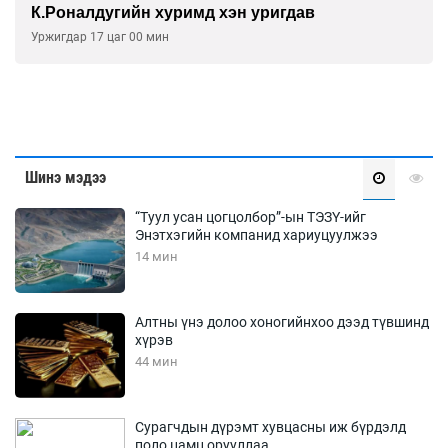
К.Роналдугийн хуримд хэн уригдав
Уржигдар 17 цаг 00 мин
Шинэ мэдээ
“Туул усан цогцолбор”-ын ТЭЗҮ-ийг
Энэтхэгийн компанид хариуцуулжээ
14 мин
Алтны үнэ долоо хоногийнхоо дээд түвшинд
хүрэв
44 мин
Сурагчдын дүрэмт хувцасны иж бүрдэлд
поло цамц орууллаа