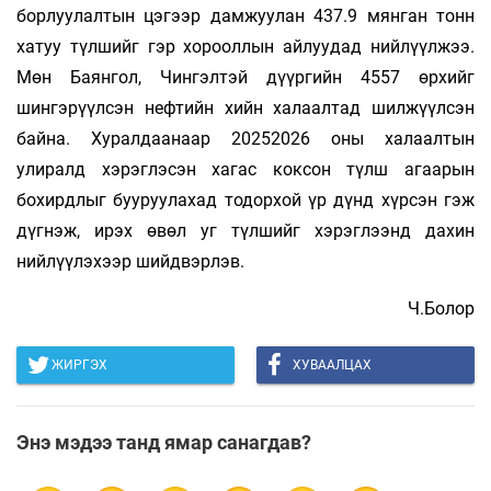
борлуулалтын цэгээр дамжуулан 437.9 мянган тонн
хатуу түлшийг гэр хорооллын айлуудад нийлүүлжээ.
Мөн Баянгол, Чингэлтэй дүүргийн 4557 өрхийг
шингэрүүлсэн нефтийн хийн халаалтад шилжүүлсэн
байна. Хуралдаанаар 20252026 оны халаалтын
улиралд хэрэглэсэн хагас коксон түлш агаарын
бохирдлыг бууруулахад тодорхой үр дүнд хүрсэн гэж
дүгнэж, ирэх өвөл уг түлшийг хэрэглээнд дахин
нийлүүлэхээр шийдвэрлэв.
Ч.Болор
ЖИРГЭХ
ХУВААЛЦАХ
Энэ мэдээ танд ямар санагдав?