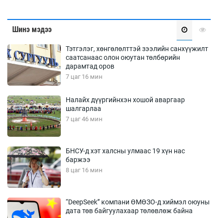
Шинэ мэдээ
Тэтгэлэг, хөнгөлөлттэй зээлийн санхүүжилт
саатсанаас олон оюутан төлбөрийн
дарамтад оров
7 цаг 16 мин
Налайх дүүргийнхэн хошой аваргаар
шалгарлаа
7 цаг 46 мин
БНСУ-д хэт халсны улмаас 19 хүн нас
баржээ
8 цаг 16 мин
“DeepSeek” компани ӨМӨЗО-д хиймэл оюуны
дата төв байгуулахаар төлөвлөж байна