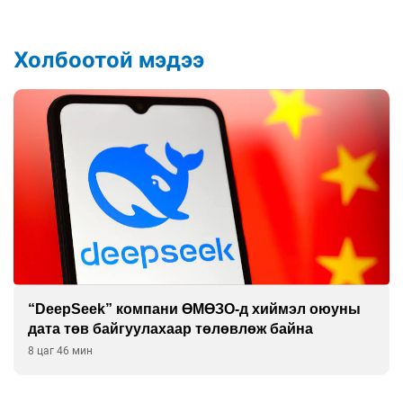
Холбоотой мэдээ
“DeepSeek” компани ӨМӨЗО-д хиймэл оюуны
дата төв байгуулахаар төлөвлөж байна
8 цаг 46 мин