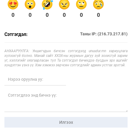
0
0
0
0
0
0
Сэтгэгдэл:
Таны IP: (216.73.217.81)
АНХААРУУЛГА: Уншигчдын бичсэн сэтгэгдэлд unuudur.mn хариуцлага
хүлээхгүй болно. Манай сайт ХХЗХ-ны журмын дагуу зүй зохисгүй зарим
үг, хэллэгийг хязгаарласан тул Та сэтгэгдэл бичихдээ бусдын эрх ашгийг
хүндэтгэн үзнэ үү. Хэм хэмжээ зөрчсөн сэтгэгдлийг админ устгах эрхтэй.
Илгээх