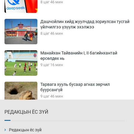
8 цаг 46 мин
Дашчойлин хийд жуулчдад зориулсан тусгай
үйлчилгээ үзүүлж эхэлжээ
8 цаг 46 мин
Манайхан Тайванийн I, II багийнхантай
өрсөлдөх нь
9 цаг 16 мин
Тарвага хууль бусаар агнах зөрчил
буурсангүй
9 цаг 46 мин
РЕДАКЦЫН ЁС ЗҮЙ
Х.Улам-Өрнөх байр урагшилж, долоод
жагсжээ
10 цаг 16 мин
Редакцын ёс зүй