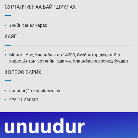
СУРТАЛЧИЛГАА БАЙРШУУЛАХ
Ж.Лхагвабат өсвөр үеийнхний ДАШТ-ийг
дэнсэлнэ
Үнийн санал харах
10 цаг 46 мин
ХАЯГ
Иран тэсэж үлдсэн ч удаан хугацаанд хүнд
үеийг туулна
Монгол Улс, Улаанбаатар 14200, Сүхбаатар дүүрэг 8-р
11 цаг 16 мин
хороо, Алтангэрэлийн гудамж, Улаанбаатар зочид буудал
ХОЛБОО БАРИХ
Боловсролын зээлийн сангаар гадаадад
суралцагчдын амьжиргааны зардлын
хэмжээг шинэчлэн тогтоох нь
unuudur@mongolnews.mn
11 цаг 46 мин
976-11-330801
Монголын баг Абу Дабид медалийн хур
буулгаж байна
12 цаг 16 мин