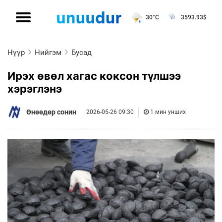
30°C
3593.93
$
Нүүр
Нийгэм
Бусад
Ирэх өвөл хагас коксон түлшээ
хэрэглэнэ
Өнөөдөр сонин
2026-05-26 09:30
1 мин унших