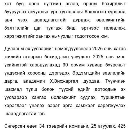
хот бус, орон нутгийн агаар, орчны бохирдлыг
бууруулах асуудлыг урт хугацааны бодлогын хүрээнд
авч үзэх шаардлагатайг дурдаж, өвөлжилтийн
бэлтгэлийг цаг тулгаж биш, эртнээс төлөвлөж,
хэрэгжилтийг хангах нь чухлыг тодотгосон юм.
Дулааны эх үүсвэрийг нэмэгдүүлснээр 2026 оны хагас
жилийн агаарын бохирдлын үзүүлэлт 2025 оны мөн
үеийнхтэй харьцуулахад 30 орчим хувиар буурсныг
үндэсний хорооны дэргэдэх Эрдэмтдийн зөвлөлийн
дарга, академич Х.Энхжаргал дурдав. Түүнчлэн
шахмал түлш болон түүхий эдийг дотоодын эх
үүсвэрээр хангах боломжийг судлах, туршилтын
хэрэглээг үнэлэх зэрэг арга хэмжээг хэрэгжүүлэх
шаардлагатай гэв.
Өнгөрсөн өвөл 34 тээврийн компани, 25 агуулах, 425