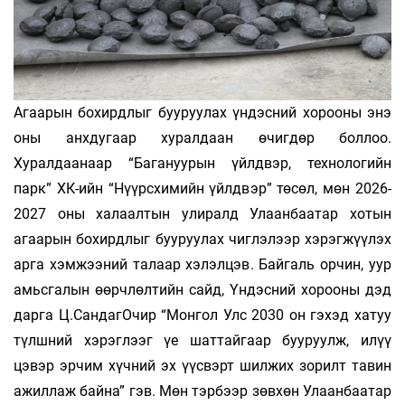
Агаарын бохирдлыг бууруулах үндэсний хорооны энэ
оны анхдугаар хуралдаан өчигдөр боллоо.
Хуралдаанаар “Багануурын үйлдвэр, технологийн
парк” ХК-ийн “Нүүрсхимийн үйлдвэр” төсөл, мөн 2026-
2027 оны халаалтын улиралд Улаанбаатар хотын
агаарын бохирдлыг бууруулах чиглэлээр хэрэгжүүлэх
арга хэмжээний талаар хэлэлцэв. Байгаль орчин, уур
амьсгалын өөрчлөлтийн сайд, Үндэсний хорооны дэд
дарга Ц.СандагОчир “Монгол Улс 2030 он гэхэд хатуу
түлшний хэрэглээг үе шаттайгаар бууруулж, илүү
цэвэр эрчим хүчний эх үүсвэрт шилжих зорилт тавин
ажиллаж байна” гэв. Мөн тэрбээр зөвхөн Улаанбаатар