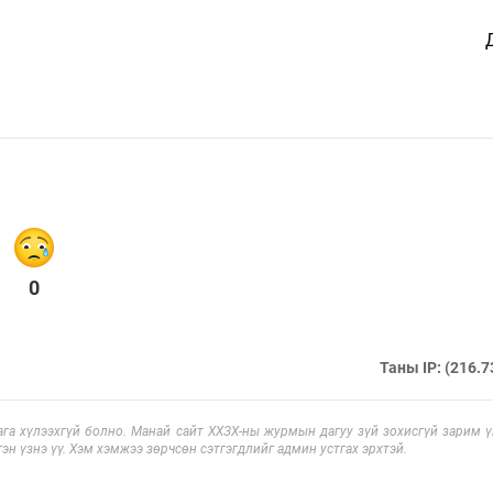
0
Таны IP: (216.7
га хүлээхгүй болно. Манай сайт ХХЗХ-ны журмын дагуу зүй зохисгүй зарим үг
эн үзнэ үү. Хэм хэмжээ зөрчсөн сэтгэгдлийг админ устгах эрхтэй.