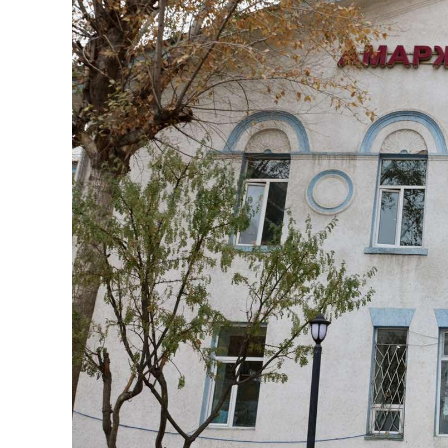
126-гийн НЭГ
Ертөнц
Спорт
Нийгэм
Бөх
Техник технологи
Сагсан бөмбөг
Шинжлэх ухаан
Хөлбөмбөг
Сонин хачин
Олимпын төрөл
Дэлхийн монгол
Тулааны спорт
Олимпын бус төр