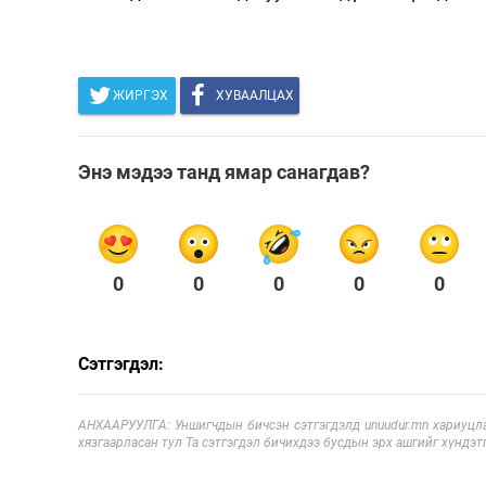
ЖИРГЭХ
ХУВААЛЦАХ
Энэ мэдээ танд ямар санагдав?
0
0
0
0
0
Сэтгэгдэл:
АНХААРУУЛГА: Уншигчдын бичсэн сэтгэгдэлд unuudur.mn хариуцла
хязгаарласан тул Та сэтгэгдэл бичихдээ бусдын эрх ашгийг хүндэтг