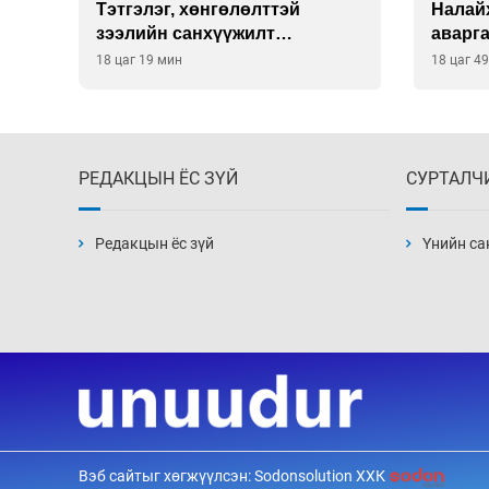
ны
Тэтгэлэг, хөнгөлөлттэй
Налай
зээлийн санхүүжилт
аварг
саатсанаас олон оюутан
18 цаг 19 мин
18 цаг 4
төлбөрийн дарамтад оров
РЕДАКЦЫН ЁС ЗҮЙ
СУРТАЛЧ
Редакцын ёс зүй
Үнийн са
Вэб сайтыг хөгжүүлсэн: Sodonsolution ХХК