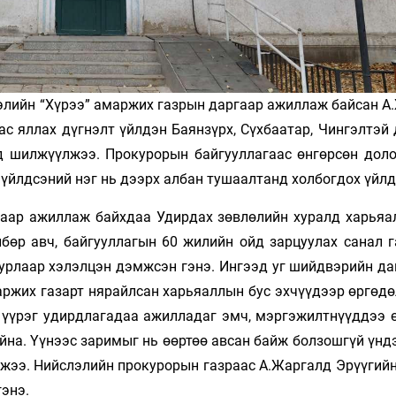
лэлийн “Хүрээ” амаржих газрын даргаар ажиллаж байсан А
с яллах дүгнэлт үйлдэн Баянзүрх, Сүхбаатар, Чингэлтэй 
д шилжүүлжээ. Прокурорын байгууллагаас өнгөрсөн доло
 үйлдсэний нэг нь дээрх албан тушаалтанд холбогдох үйлд
гаар ажиллаж байхдаа Удирдах зөвлөлийн хуралд харьяа
лбөр авч, байгууллагын 60 жилийн ойд зарцуулах санал г
урлаар хэлэлцэн дэмжсэн гэнэ. Ингээд уг шийдвэрийн даг
ржих газарт ня­райлсан харьяаллын бус эхчүүдээр өргөдө
ах үүрэг удирдлагадаа ажилладаг эмч, мэргэжилтнүүддээ 
айна. Үүнээс заримыг нь өөртөө авсан байж болзошгүй үн
ажээ. Нийслэлийн прокурорын газраас А.Жаргалд Эрүүгийн
гэнэ.