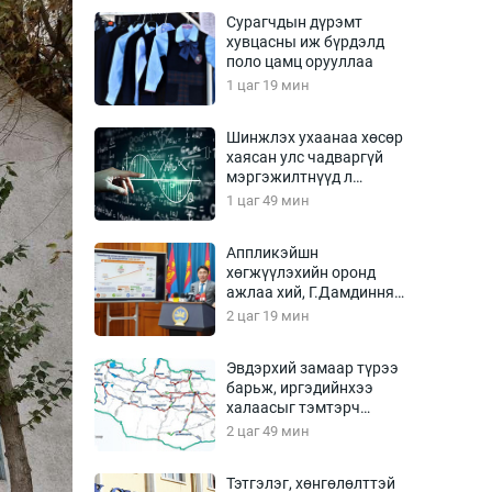
Урлагтай яриа
Сурагчдын дүрэмт
өрчил
хувцасны иж бүрдэлд
поло цамц орууллаа
энд-Эрхэм баян
1 цаг 19 мин
Шинжлэх ухаанаа хөсөр
хаясан улс чадваргүй
хүний үг
мэргэжилтнүүд л
“үйлдвэрлэдэг”
1 цаг 49 мин
Аппликэйшн
хөгжүүлэхийн оронд
ага
Бусад
ажлаа хий, Г.Дамдинням
сайд аа
2 цаг 19 мин
Фото
сурвалжлагч
Видео
Эвдэрхий замаар түрээ
Инфографик
барьж, иргэдийнхээ
халаасыг тэмтэрч
Санал асуулга
эхэллээ
2 цаг 49 мин
Тэтгэлэг, хөнгөлөлттэй