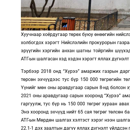
Олимп 2024
Хуучнаар хоёрдугаар төрөх буюу өнөөгийн нийс
холбогдох хэрэгт Нийслэлийн прокурорын газраа
эрүүгийн хэргийн анхан шатны тойргийн шүүхэ
АТГ-ын шалгасан хэд хэдэн хэрэгт яллах дүгнэлт
Тэрбээр 2018 онд “Хүрээ” амаржих газрын дар
төрсөн эхчүүдээс тус бүр 150 000 төгрөгийн тө
Үүнийг мөн оны аравдугаар сарын 8-нд болсон х
2021 оны аравдугаар сарын хооронд “Хүрээ” ама
гаргуулж, тус бүр нь 150 000 төгрөг хураан ав
Энэ хооронд эхчүүд нийт 65 сая төгрөг төлсөн б
АТГ-ын Мөрдөн шалгах хэлтэст хэрэг нээн шалг
22.1-1 дэх заалтын дагуу яллах дүгнэлт үйлдсэн 