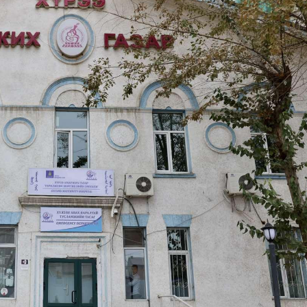
Ханш
Хэрэг з
Эрэлттэй мэдээ
Эрүүл м
Хууль ёс
Хүмүүс
Албаны 
Бусад
Life style
Ярилцл
Зөвлөгөө
Хоймор
Өнөөдрийн тухай
Уншигч-
өл