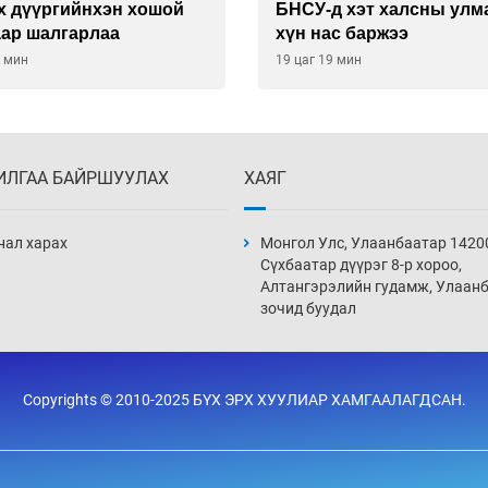
х дүүргийнхэн хошой
БНСУ-д хэт халсны улм
аар шалгарлаа
хүн нас баржээ
9 мин
19 цаг 19 мин
ИЛГАА БАЙРШУУЛАХ
ХАЯГ
нал харах
Монгол Улс, Улаанбаатар 1420
Сүхбаатар дүүрэг 8-р хороо,
Алтангэрэлийн гудамж, Улаан
зочид буудал
Copyrights © 2010-2025 БҮХ ЭРХ ХУУЛИАР ХАМГААЛАГДСАН.