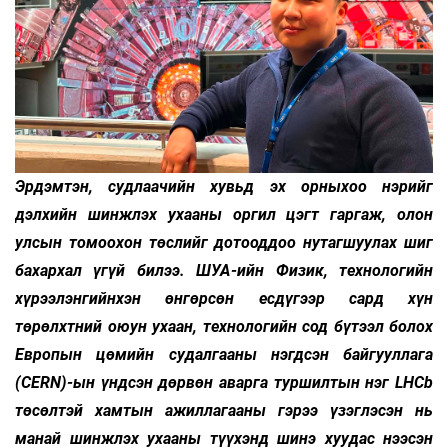
Эрдэмтэн, судлаачийн хувьд эх орныхоо нэрийг
дэлхийн шинжлэх ухааны оргил цэгт гаргаж, олон
улсын томоохон төслийг дотооддоо нутагшуулах шиг
бахархал үгүй билээ. ШУА-ийн Физик, технологийн
хүрээлэнгийнхэн өнгөрсөн есдүгээр сард хүн
төрөлхтний оюун ухаан, технологийн сод бүтээл болох
Европын цөмийн судалгааны нэгдсэн байгууллага
(CERN)-ын үндсэн дөрвөн аварга туршилтын нэг LHCb
төсөлтэй хамтын ажиллагааны гэрээ үзэглэсэн нь
манай шинжлэх ухааны түүхэнд шинэ хуудас нээсэн