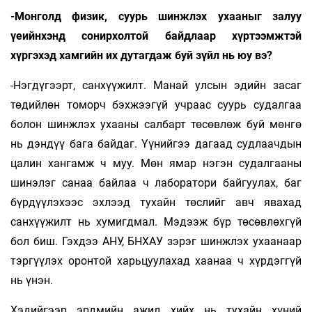
-Монголд физик, суурь шинжлэх ухааныг залуу
үеийнхэнд сонирхолтой байдлаар хүртээмжтэй
хүргэхэд хамгийн их дутагдаж буй зүйл нь юу вэ?
-Нэгдүгээрт, санхүүжилт. Манай улсын эдийн засаг
төдийлөн томорч бэхжээгүй учраас суурь судалгаа
болон шинжлэх ухааны салбарт төсөвлөж буй мөнгө
нь дэндүү бага байдаг. Үүнийгээ дагаад судлаачдын
цалин хангамж ч муу. Мөн ямар нэгэн судалгааны
шинэлэг санаа байлаа ч лаборатори байгуулах, баг
бүрдүүлэхээс эхлээд тухайн төслийг авч явахад
санхүүжилт нь хумигдмал. Мэдээж бүр төсөвлөхгүй
бол биш. Гэхдээ АНУ, БНХАУ зэрэг шинжлэх ухаанаар
тэргүүлэх оронтой харьцуулахад хаанаа ч хүрдэггүй
нь үнэн.
Хэдийгээр эрдмийн ажил хийх нь тухайн хүний