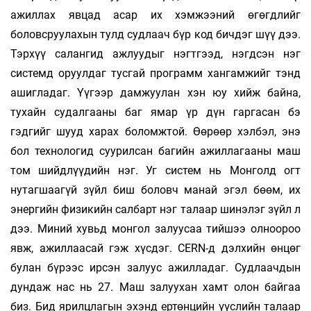
ажиллах явцад асар их хэмжээний өгөгдлийг
боловсруулахын тулд судлаач бүр код бичдэг шүү дээ.
Тэрхүү салангид ажлуудыг нэгтгээд, нэгдсэн нэг
системд оруулдаг тусгай программ хангамжийг тэнд
ашигладаг. Үүгээр дамжуулан хэн юу хийж байна,
тухайн судалгааны баг ямар үр дүн гаргасан бэ
гэдгийг шууд харах боломжтой. Өөрөөр хэлбэл, энэ
бол технологид суурилсан багийн ажиллагааны маш
том шийдлүүдийн нэг. Уг систем нь Монголд огт
нутагшаагүй зүйл биш боловч манай эгэл бөөм, их
энергийн физикийн салбарт нэг талаар шинэлэг зүйл л
дээ. Миний хувьд монгол залуусаа тийшээ олноороо
явж, ажиллаасай гэж хүсдэг. CERN-д дэлхийн өнцөг
булан бүрээс ирсэн залуус ажилладаг. Судлаачдын
дундаж нас нь 27. Маш залуухан хамт олон байгаа
биз. Бид ярилцлагын эхэнд ертөнцийн үүслийн талаар