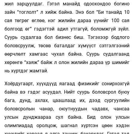
жил зарцуулдаг. Гэтэл манайд одоохондоо богино
зайн “тоглолт” л хийж байна. Энэ бол “Би танайд 10
сая төгрөг өглөө, нэг жилийн дараа үүнийг 100 сая
болгоод өг” гэдэгтэй адил утгагүй, боломжгүй зүйл.
Суурь судалгаа бол бизнес биш. Тэгэхээр бодлого
боловсруулж, төсөв баталдаг хүмүүст сэтгэлгээний
өөрчлөлт хамгаас чухал байна. Суурь судалгаанд
хөрөнгө “хаяж” байж л олон жилийн дараа үр шимийг
нь хүртдэг жамтай.
Хоёрдугаарт, хүүхдүүд яагаад физикийг сонирхохгүй
байна вэ гэдэг асуудал. Нийт суурь боловсрол буюу
бага, дунд, ахлах, цаашлаад их, дээд сургуулийн
боловсролын чанар, оюутнуудын чадавх, чансаа
улсын дунджаараа сул байна. Бид олон улсын
олимпиадад оролцож, шагнал хүртсэн цөөн хэдэн
хүүхдийг хараад л алга ташиж, бахархдаг. Гэтэл тэд