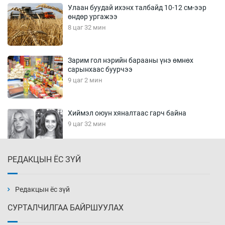
Улаан буудай ихэнх талбайд 10-12 см-ээр
өндөр ургажээ
8 цаг 32 мин
Зарим гол нэрийн барааны үнэ өмнөх
сарынхаас буурчээ
9 цаг 2 мин
Хиймэл оюун хяналтаас гарч байна
9 цаг 32 мин
РЕДАКЦЫН ЁС ЗҮЙ
Эмэгтэйчүүд Бээжин, эрэгтэйчүүд Японд
бэлтгэл базаахаар хилийн дээс алхлаа
10 цаг 2 мин
Редакцын ёс зүй
СУРТАЛЧИЛГАА БАЙРШУУЛАХ
АНУ-ын Цэргийн кибер командлалаын