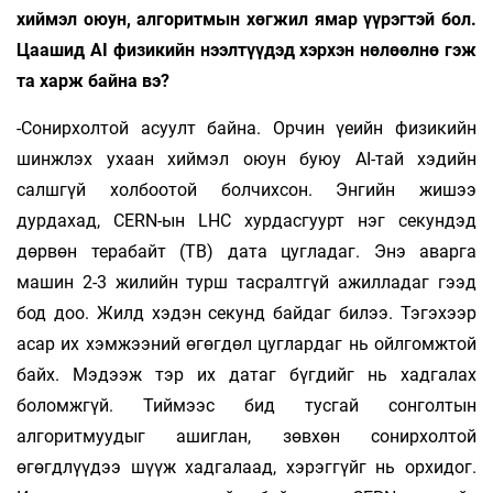
хиймэл оюун, алгоритмын хөгжил ямар үүрэгтэй бол.
Цаашид AI физикийн нээлтүүдэд хэрхэн нөлөөлнө гэж
та харж байна вэ?
-Сонирхолтой асуулт байна. Орчин үеийн физикийн
шинжлэх ухаан хиймэл оюун буюу AI-тай хэдийн
салшгүй холбоотой болчихсон. Энгийн жишээ
дурдахад, CERN-ын LHC хурдасгуурт нэг секундэд
дөрвөн терабайт (TB) дата цугладаг. Энэ аварга
машин 2-3 жилийн турш тасралтгүй ажилладаг гээд
бод доо. Жилд хэдэн секунд байдаг билээ. Тэгэхээр
асар их хэмжээний өгөгдөл цуглардаг нь ойлгомжтой
байх. Мэдээж тэр их датаг бүгдийг нь хадгалах
боломжгүй. Тиймээс бид тусгай сонголтын
алгоритмуудыг ашиглан, зөвхөн сонирхолтой
өгөгдлүүдээ шүүж хадгалаад, хэрэггүйг нь орхидог.