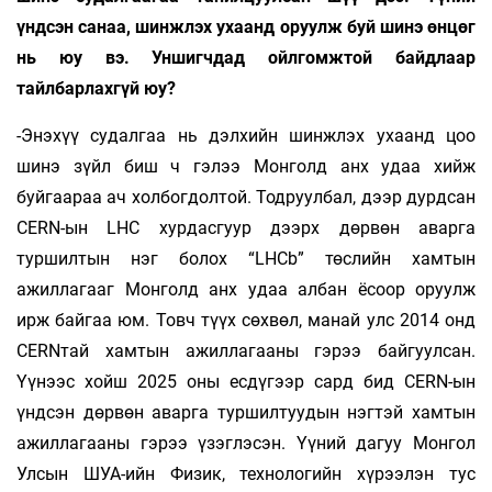
үндсэн санаа, шинжлэх ухаанд оруулж буй шинэ өнцөг
нь юу вэ. Уншигчдад ойлгомжтой байдлаар
тайлбарлахгүй юу?
-Энэхүү судалгаа нь дэлхийн шинжлэх ухаанд цоо
шинэ зүйл биш ч гэлээ Монголд анх удаа хийж
буйгаараа ач холбогдолтой. Тодруулбал, дээр дурдсан
CERN-ын LHC хурдасгуур дээрх дөрвөн аварга
туршилтын нэг болох “LHCb” төслийн хамтын
ажиллагааг Монголд анх удаа албан ёсоор оруулж
ирж байгаа юм. Товч түүх сөхвөл, манай улс 2014 онд
CERNтай хамтын ажиллагааны гэрээ байгуулсан.
Үүнээс хойш 2025 оны есдүгээр сард бид CERN-ын
үндсэн дөрвөн аварга туршилтуудын нэгтэй хамтын
ажиллагааны гэрээ үзэглэсэн. Үүний дагуу Монгол
Улсын ШУА-ийн Физик, технологийн хүрээлэн тус