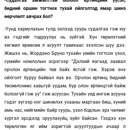
-Судалгаа амжилттай болбол ертөнцийн үүсэл,
бидний оршин тогтнох тухай ойлголтод ямар шинэ
өөрчлөлт авчрах бол?
-Үүнд хариулахын тулд эхлээд суурь судалгаа гэж юу
вэ гэдгийг тодруулах нь зүйтэй. Хүн төрөлхтний
хөгжил ерөөсөө л асуулт тавихаас эхэлсэн шүү дээ.
Жишээ нь, Жордано Бруно тухайн үеийн тогтсон үзэл,
сүмийн номлолын эсрэгээр “Дэлхий яагаад заавал
орчлон ертөнцийн төв байх ёстой гэж. Хэрэв энэ
ойлголт буруу байвал яах вэ. Орчлон ертөнц бидний
төсөөлснөөс хавьгүй уудам, бүр олон ертөнцтэй байж
болохгүй гэж үү” гэж асуусан. Тухайн үед ингэж асууна
гэдэг зүгээр нэг шинжлэх ухааны маргаан биш, хүний
амь нас, нийгмийн байр суурь, үзэл бодлын эрх чөлөөг
хүртэл эрсдэлд оруулахуйц зүйл байсан. Гэхдээ хүн
төрөлхтөн яг ийм зоригтой асуултуудын ачаар л