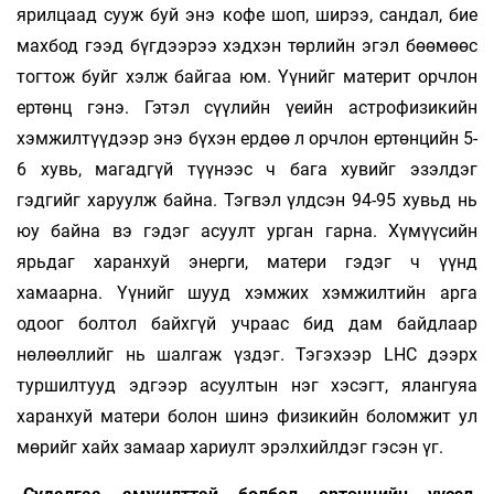
ярилцаад сууж буй энэ кофе шоп, ширээ, сандал, бие
махбод гээд бүгдээрээ хэдхэн төрлийн эгэл бөөмөөс
тогтож буйг хэлж байгаа юм. Үүнийг материт орчлон
ертөнц гэнэ. Гэтэл сүүлийн үеийн астрофизикийн
хэмжилтүүдээр энэ бүхэн ердөө л орчлон ертөнцийн 5-
6 хувь, магадгүй түүнээс ч бага хувийг эзэлдэг
гэдгийг харуулж байна. Тэгвэл үлдсэн 94-95 хувьд нь
юу байна вэ гэдэг асуулт урган гарна. Хүмүүсийн
ярьдаг харанхуй энерги, матери гэдэг ч үүнд
хамаарна. Үүнийг шууд хэмжих хэмжилтийн арга
одоог болтол байхгүй учраас бид дам байдлаар
нөлөөллийг нь шалгаж үздэг. Тэгэхээр LHC дээрх
туршилтууд эдгээр асуултын нэг хэсэгт, ялангуяа
харанхуй матери болон шинэ физикийн боломжит ул
мөрийг хайх замаар хариулт эрэлхийлдэг гэсэн үг.