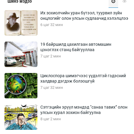
Шинэ мэдээ
Их зохиолчийн уран бүтээл, туурвил зүйн
онцлогийг олон улсын судлаачид хэлэлцлээ
6 цаг 32 мин
19 байршилд цахилгаан автомашин
цэнэглэх станц байгууллаа
7 цаг 2 мин
Циклоспора шимэгчээс үүдэлтэй гэдэсний
халдвар дэгдэж болзошгүй
7 цаг 32 мин
Сэтгэцийн эрүүл мэндэд “санаа тавих” олон
улсын хурал зохион байгуулна
8 цаг 2 мин