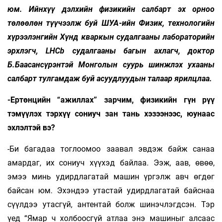
юм. Ийнхүү дэлхийн физикийн салбарт эх орноо
төлөөлөн түүчээлж буй ШУА-ийн Физик, технологийн
хүрээлэнгийн Хүнд кваркын судалгааны лабораторийн
эрхлэгч, LHCb судалгааны багын ахлагч, доктор
Б.Баасансүрэнтэй Монголын суурь шинжлэх ухааны
салбарт тулгамдаж буй асуудлуудын талаар ярилцлаа.
-Ертөнцийн “ажиллах” зарчим, физикийн гүн рүү
тэмүүлэх тэрхүү сониуч зан тань хэзээнээс, юунаас
эхлэлтэй вэ?
-Би багадаа тоглоомоо заавал эвдэж байж санаа
амардаг, их сониуч хүүхэд байлаа. Ээж, аав, өвөө,
эмээ минь удирдлагатай машин үргэлж авч өгдөг
байсан юм. Эхэндээ утастай удирдлагатай байснаа
сүүлдээ утасгүй, антентай болж шинэчлэгдсэн. Тэр
үед “Ямар ч холбоосгүй атлаа энэ машиныг алсаас