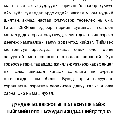
маш төвөгтэй асуудлуудыг ярьсан болохоор хүмүүс
ийм зүйл судалдаг эрдэмтдийг яагаад ч юм нүдний
шилтэй, ахмад настай хүмүүсээр төсөөлөх нь бий.
Гэтэл CERN-ын эдгээр нарийн судалгааг голчлон
магистр, докторын оюутнууд, эсвэл докторын зэргээ
дөнгөж хамгаалсан залуу эрдэмтэд хийдэг. Тиймээс
монголчууд ирээдүйд тийшээ очиж, олон орны
залуустай мөр зэрэгцэн ажиллах хэрэгтэй. Хүн
гэрээсээ гарч, гадаадад ажиллаж үзэхээр харах өнцөг
нь тэлж, аливаад хандах хандлага нь хүртэл
өөрчлөгддөг юм билээ. Бусад орны залуусаас
суралцахын зэрэгцээ өөрийнхөө давуу талыг ч олж
харна. Энэ нь маш чухал.
ДУНДАЖ БОЛОВСРОЛЫГ ШАТ АХИУЛЖ БАЙЖ
НИЙГМИЙН ОЛОН АСУУДАЛ АЯНДАА ШИЙДЭГДЭНЭ