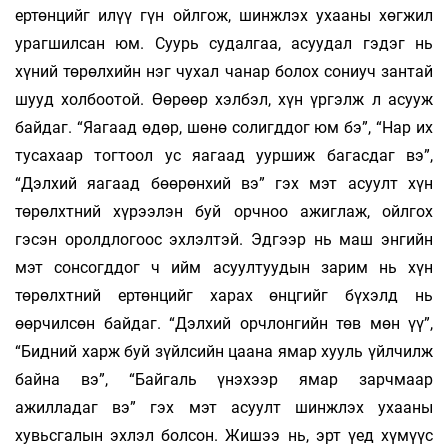
ертөнцийг илүү гүн ойлгож, шинжлэх ухааны хөгжил
урагшилсан юм. Суурь судалгаа, асуудал гэдэг нь
хүний төрөлхийн нэг чухал чанар болох сониуч зантай
шууд холбоотой. Өөрөөр хэлбэл, хүн үргэлж л асууж
байдаг. “Яагаад өдөр, шөнө солигддог юм бэ”, “Нар их
тусахаар тогтоол ус яагаад ууршиж багасдаг вэ”,
“Дэлхий яагаад бөөрөнхий вэ” гэх мэт асуулт хүн
төрөлхтний хүрээлэн буй орчноо ажиглаж, ойлгох
гэсэн оролдлогоос эхлэлтэй. Эдгээр нь маш энгийн
мэт сонсогддог ч ийм асуултуудын зарим нь хүн
төрөлхтний ертөнцийг харах өнцгийг бүхэлд нь
өөрчилсөн байдаг. “Дэлхий орчлонгийн төв мөн үү”,
“Бидний харж буй зүйлсийн цаана ямар хууль үйлчилж
байна вэ”, “Байгаль үнэхээр ямар зарчмаар
ажилладаг вэ” гэх мэт асуулт шинжлэх ухааны
хувьсгалын эхлэл болсон. Жишээ нь, эрт үед хүмүүс