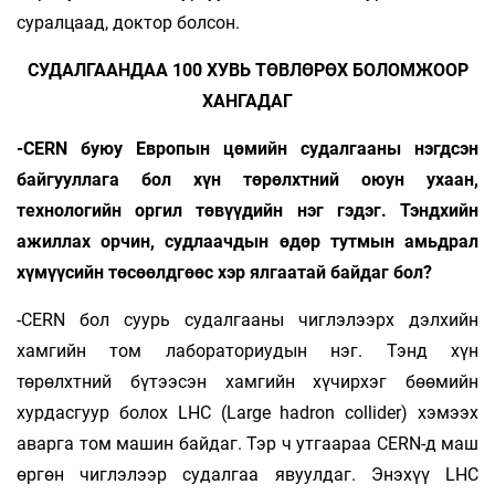
суралцаад, доктор болсон.
СУДАЛГААНДАА 100 ХУВЬ ТӨВЛӨРӨХ БОЛОМЖООР
ХАНГАДАГ
-CERN буюу Европын цөмийн судалгааны нэгдсэн
байгууллага бол хүн төрөлхтний оюун ухаан,
технологийн оргил төвүүдийн нэг гэдэг. Тэндхийн
ажиллах орчин, судлаачдын өдөр тутмын амьдрал
хүмүүсийн төсөөлдгөөс хэр ялгаатай байдаг бол?
-CERN бол суурь судалгааны чиглэлээрх дэлхийн
хамгийн том лабораториудын нэг. Тэнд хүн
төрөлхтний бүтээсэн хамгийн хүчирхэг бөөмийн
хурдасгуур болох LHC (Large hadron collider) хэмээх
аварга том машин байдаг. Тэр ч утгаараа CERN-д маш
өргөн чиглэлээр судалгаа явуулдаг. Энэхүү LHC