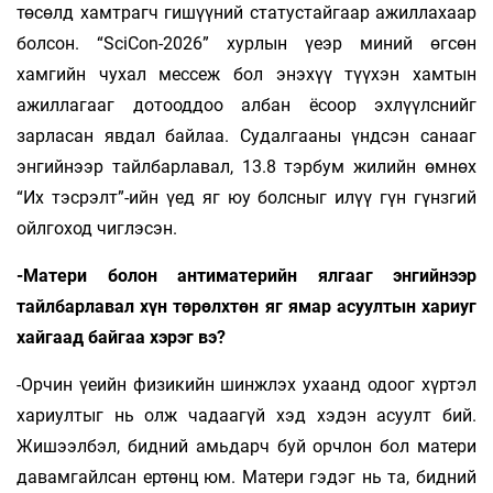
төсөлд хамтрагч гишүүний статустайгаар ажиллахаар
болсон. “SciCon-2026” хурлын үеэр миний өгсөн
хамгийн чухал мессеж бол энэхүү түүхэн хамтын
ажиллагааг дотооддоо албан ёсоор эхлүүлснийг
зарласан явдал байлаа. Судалгааны үндсэн санааг
энгийнээр тайлбарлавал, 13.8 тэрбум жилийн өмнөх
“Их тэсрэлт”-ийн үед яг юу болсныг илүү гүн гүнзгий
ойлгоход чиглэсэн.
-Матери болон антиматерийн ялгааг энгийнээр
тайлбарлавал хүн төрөлхтөн яг ямар асуултын хариуг
хайгаад байгаа хэрэг вэ?
-Орчин үеийн физикийн шинжлэх ухаанд одоог хүртэл
хариултыг нь олж чадаагүй хэд хэдэн асуулт бий.
Жишээлбэл, бидний амьдарч буй орчлон бол матери
давамгайлсан ертөнц юм. Матери гэдэг нь та, бидний