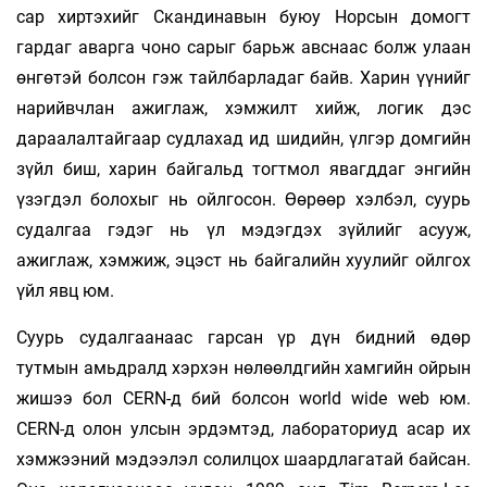
сар хиртэхийг Скандинавын буюу Норсын домогт
гардаг аварга чоно сарыг барьж авснаас болж улаан
өнгөтэй болсон гэж тайлбарладаг байв. Харин үүнийг
нарийвчлан ажиглаж, хэмжилт хийж, логик дэс
дараалалтайгаар судлахад ид шидийн, үлгэр домгийн
зүйл биш, харин байгальд тогтмол явагддаг энгийн
үзэгдэл болохыг нь ойлгосон. Өөрөөр хэлбэл, суурь
судалгаа гэдэг нь үл мэдэгдэх зүйлийг асууж,
ажиглаж, хэмжиж, эцэст нь байгалийн хуулийг ойлгох
үйл явц юм.
Суурь судалгаанаас гарсан үр дүн бидний өдөр
тутмын амьдралд хэрхэн нөлөөлдгийн хамгийн ойрын
жишээ бол CERN-д бий болсон world wide web юм.
CERN-д олон улсын эрдэмтэд, лабораториуд асар их
хэмжээний мэдээлэл солилцох шаардлагатай байсан.