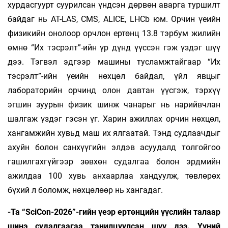
хурдасгуурт суурилсан үндсэн дөрвөн аварга туршилт
байдаг нь AT-LAS, CMS, ALICE, LHCb юм. Орчин үеийн
физикийн онолоор орчлон ертөнц 13.8 тэрбум жилийн
өмнө “Их тэсрэлт”-ийн үр дүнд үүссэн гэж үздэг шүү
дээ. Тэгвэл эдгээр машины тусламжтайгаар “Их
тэсрэлт”-ийн үеийн нөхцөл байдал, үйл явцыг
лабораторийн орчинд олон давтан үүсгэж, тэрхүү
эгшин зуурын физик шинж чанарыг нь нарийвчлан
шалгаж үздэг гэсэн үг. Харин ажиллах орчин нөхцөл,
хангамжийн хувьд маш их ялгаатай. Тэнд судлаачдыг
ахуйн болон санхүүгийн элдэв асуудалд толгойгоо
гашилгахгүйгээр зөвхөн судалгаа болон эрдмийн
ажилдаа 100 хувь анхаарлаа хандуулж, төвлөрөх
бүхий л боломж, нөхцөлөөр нь хангадаг.
-Та “SciCon-2026”-гийн үеэр ертөнцийн үүслийн талаар
шинэ судалгаагаа танилцуулсан шүү дээ. Үүний