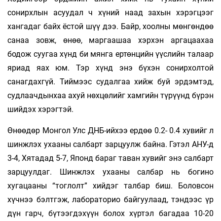
сонирхлын асуудал ч хүний наад захын хэрэгцээг
хангадаг байх ёстой шүү дээ. Байр, хоолны мөнгөндөө
санаа зовж, өнөө, маргаашаа хэрхэн аргацаахаа
бодож суугаа хүнд би мянга ертөнцийн үүслийн талаар
яриад яах юм. Тэр хүнд энэ бүхэн сонирхолтой
санагдахгүй. Тиймээс судалгаа хийж буй эрдэмтэд,
судлаачдынхаа ахуй нөхцөлийг хамгийн түрүүнд бүрэн
шийдэх хэрэгтэй.
Өнөөдөр Монгол Улс ДНБ-ийхээ ердөө 0.2- 0.4 хувийг л
шинжлэх ухааны салбарт зарцуулж байна. Гэтэл АНУ-д
3-4, Хятадад 5-7, Японд бараг таван хувийг энэ салбарт
зарцуулдаг. Шинжлэх ухааны салбар нь богино
хугацааны “тоглолт” хийдэг талбар биш. Боловсон
хүчнээ бэлтгэж, лабораторио байгуулаад, тэндээс үр
дүн гарч, бүтээгдэхүүн болох хүртэл багадаа 10-20