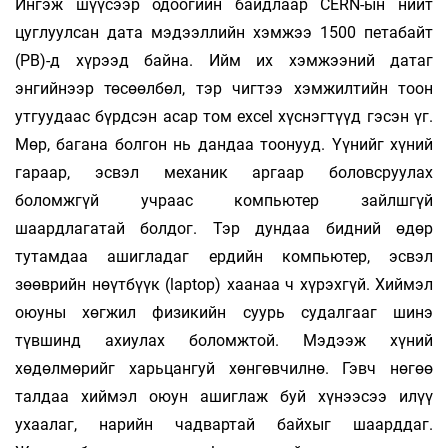
Ингэж шүүсээр одоогийн байдлаар CERN-ын нийт
цуглуулсан дата мэдээллийн хэмжээ 1500 петабайт
(PB)-д хүрээд байна. Ийм их хэмжээний датаг
энгийнээр төсөөлбөл, тэр чигтээ хэмжилтийн тоон
утгуудаас бүрдсэн асар том еxcel хүснэгтүүд гэсэн үг.
Мөр, багана болгон нь дандаа тоонууд. Үүнийг хүний
гараар, эсвэл механик аргаар боловсруулах
боломжгүй учраас компьютер зайлшгүй
шаардлагатай болдог. Тэр дундаа бидний өдөр
тутамдаа ашигладаг ердийн компьютер, эсвэл
зөөврийн нөүтбүүк (laptop) хаанаа ч хүрэхгүй. Хиймэл
оюуны хөгжил физикийн суурь судалгааг шинэ
түвшинд ахиулах боломжтой. Мэдээж хүний
хөдөлмөрийг харьцангуй хөнгөвчилнө. Гэвч нөгөө
талдаа хиймэл оюун ашиг­лаж буй хүнээсээ илүү
ухаалаг, нарийн чадвартай байхыг шаарддаг.