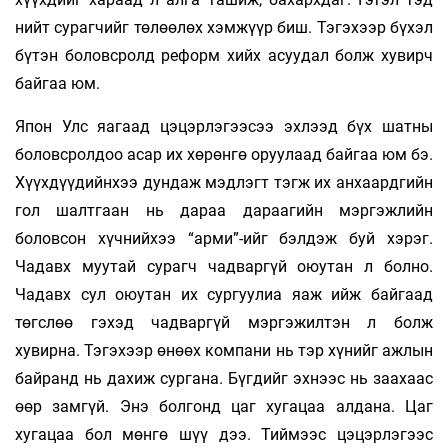
нийт сурагчийг төлөөлөх хэмжүүр биш. Тэгэхээр бүхэл
бүтэн боловсролд реформ хийх асуудал болж хувирч
байгаа юм.
Япон Улс яагаад цэцэрлэгээсээ эхлээд бүх шатны
боловсролдоо асар их хөрөнгө оруулаад байгаа юм бэ.
Хүүхдүүдийнхээ дундаж мэдлэгт тэгж их анхаардгийн
гол шалтгаан нь дараа дараагийн мэргэжлийн
боловсон хүчнийхээ “арми”-ийг бэлдэж буй хэрэг.
Чадавх муутай сурагч чадваргүй оюутан л болно.
Чадавх сул оюутан их сургуулиа яаж ийж байгаад
төгслөө гэхэд чадваргүй мэргэжилтэн л болж
хувирна. Тэгэхээр өнөөх компани нь тэр хүнийг ажлын
байранд нь дахиж сургана. Бүгдийг эхнээс нь заахаас
өөр замгүй. Энэ болгонд цаг хугацаа алдана. Цаг
хугацаа бол мөнгө шүү дээ. Тиймээс цэцэрлэгээс