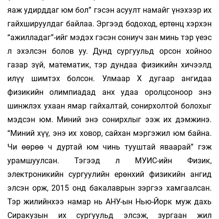
яаж удирддаг юм бол” гэсэн асуулт намайг үнэхээр их
гайхшируулдаг байлаа. Эргээд бодоход, ертөнц хэрхэн
“ажилладаг”-ийг мэдэх гэсэн сониуч зан минь тэр үеэс
л эхэлсэн болов уу. Дунд сургуульд орсон хойноо
газар зүй, математик, тэр дундаа физикийн хичээлд
илүү шимтэх болсон. Улмаар Х дугаар ангидаа
физикийн олимпиадад анх удаа оролцсоноор энэ
шинжлэх ухаан ямар гайхалтай, сонирхолтой болохыг
мэдсэн юм. Миний энэ сонирхлыг ээж их дэмжинэ.
“Миний хүү, энэ их ховор, сайхан мэргэжил юм байна.
Чи өөрөө ч дуртай юм чинь тууштай яваарай” гэж
урамшуулсан. Тэгээд л МУИС-ийн Физик,
электроникийн сургуулийн ерөнхий физикийн ангид
элсэн орж, 2015 онд бакалаврын зэргээ хамгаалсан.
Тэр жилийнхээ намар нь АНУ-ын Нью-Йорк муж дахь
Сиракузын их сургуульд элсэж, зургаан жил