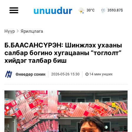
30°C
3593.87
$
Нүүр
Ярилцлага
Б.БААСАНСҮРЭН: Шинжлэх ухааны
салбар богино хугацааны “тоглолт”
хийдэг талбар биш
Өнөөдөр сонин
2026-05-26 15:30
14 мин унших