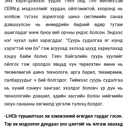
Энэ хэрэгцээнээс үүдэн 1989 онд Tim Berners-Lee
CERN-д мэдээллийг хурдан, ойлгомжтой, хооронд нь
холбож түгээх зорилгоор шинэ системийн санаа
дэвшүүлсэн нь өнөөдрийн бидний өдөр тутам
ашигладаг www буюу веб орчны үндэс болсон. Эндээс
нэг чухал зүйл харагддаг. “Суурь судалгаа яг юунд
хэрэгтэй юм бэ” гэж асуухад эхлээд шууд хариулахад
хэцүү байж болно. Гэвч байгалийн суурь хуулийг
ойлгох гэж оролдох явцад хүн төрөлхтөн өмнө нь
төсөөлөөгүй шинэ технологи, арга барил, төхөөрөмж,
салбаруудыг ч бий болгодог. Тиймээс суурь судалгаа
нь хүний сониуч зангаас эхэлдэг боловч үр дүн нь
технологийн дэвшил, эдийн засгийн болон нийгмийн
оюун санааны хөгжилд үргэлж түлхэц болдог.
-LHCb туршилтаас их хэмжээний өгөгдөл гардаг гэсэн.
Тэр их мэдээлэл дундаас үнэ цэнтэйг нь ялгаж авахад