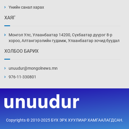
ажилтнууд амиа хорлох явдал эрс
нэмэгджээ
Үнийн санал харах
10 цаг 9 мин
ХАЯГ
Монголын шигшээ Хонконгийн багийг ялж,
эхний хожлоо авлаа
Монгол Улс, Улаанбаатар 14200, Сүхбаатар дүүрэг 8-р
10 цаг 32 мин
хороо, Алтангэрэлийн гудамж, Улаанбаатар зочид буудал
ХОЛБОО БАРИХ
Техникийн өндөр үзүүлэлттэй агаарын хөлөг
худалдан авах хүсэлтээ уламжлав
unuudur@mongolnews.mn
11 цаг 2 мин
976-11-330801
“Шатахууны бус, бодлогын хомсдол
нүүрлээд байна”
11 цаг 32 мин
Дөрвөн чиглэлд шөнийн автобус иргэдэд
Copyrights © 2010-2025 БҮХ ЭРХ ХУУЛИАР ХАМГААЛАГДСАН.
үйлчилж буй гэв
12 цаг 2 мин