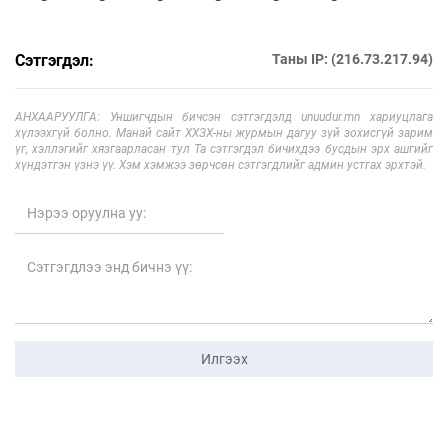
Сэтгэгдэл:
Таны IP: (216.73.217.94)
АНХААРУУЛГА: Уншигчдын бичсэн сэтгэгдэлд unuudur.mn хариуцлага
хүлээхгүй болно. Манай сайт ХХЗХ-ны журмын дагуу зүй зохисгүй зарим
үг, хэллэгийг хязгаарласан тул Та сэтгэгдэл бичихдээ бусдын эрх ашгийг
хүндэтгэн үзнэ үү. Хэм хэмжээ зөрчсөн сэтгэгдлийг админ устгах эрхтэй.
Илгээх