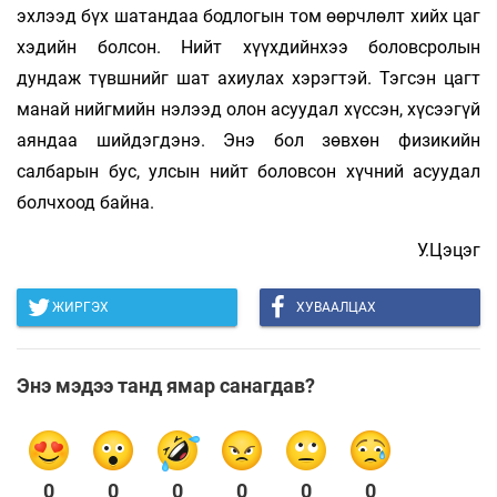
эхлээд бүх шатандаа бодлогын том өөрчлөлт хийх цаг
хэдийн болсон. Нийт хүүхдийнхээ боловсролын
дундаж түвшнийг шат ахиулах хэрэгтэй. Тэгсэн цагт
манай нийгмийн нэлээд олон асуудал хүссэн, хүсээгүй
аяндаа шийдэгдэнэ. Энэ бол зөвхөн физикийн
салбарын бус, улсын нийт боловсон хүчний асуудал
болчхоод байна.
У.Цэцэг
ЖИРГЭХ
ХУВААЛЦАХ
Энэ мэдээ танд ямар санагдав?
0
0
0
0
0
0