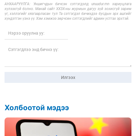
АНХААРУУЛГА: Уншигчдын бичсэн сэтгэгдэлд unuudur.mn хариуцлага
хүлээхгүй болно. Манай сайт ХХЗХ-ны журмын дагуу зүй зохисгүй зарим
үг, хэллэгийг хязгаарласан тул Та сэтгэгдэл бичихдээ бусдын эрх ашгийг
хүндэтгэн үзнэ үү. Хэм хэмжээ зөрчсөн сэтгэгдлийг админ устгах эрхтэй.
Илгээх
Холбоотой мэдээ