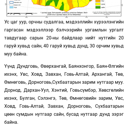
Ус цаг уур, орчны судалгаа, мэдээллийн хүрээлэнгийн
гаргасан мэдээллээр бэлчээрийн ургамлын ургалт
тавдугаар сарын 20-ны байдлаар нийт нутгийн 20
гаруй хувьд сайн, 40 гаруй хувьд дунд, 30 орчим хувьд
муу байна.
Үүнд Дундговь, Өвөрхангай, Баянхонгор, Баян-Өлгийн
ихэнх, Увс, Ховд, Завхан, Говь-Алтай, Архангай, Төв,
Өмнөговь, Дорноговь,Сүхбаатарын зарим нутгаар муу.
Дорнод, Дархан-Уул, Хэнтий, Говьсүмбэр, Хөвсгөлийн
ихэнх, Булган, Сэлэнгэ, Төв, Өмнөговийн зарим, Увс,
Ховд, Говь-Алтай, Завхан, Дорноговь, Сүхбаатарын
цөөн сумдын нутгаар сайн, бусад нутгаар дунд зэрэг
байна.