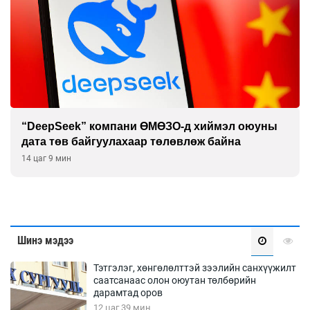
“DeepSeek” компани ӨМӨЗО-д хиймэл оюуны
дата төв байгуулахаар төлөвлөж байна
14 цаг 9 мин
Шинэ мэдээ
Тэтгэлэг, хөнгөлөлттэй зээлийн санхүүжилт
саатсанаас олон оюутан төлбөрийн
дарамтад оров
12 цаг 39 мин