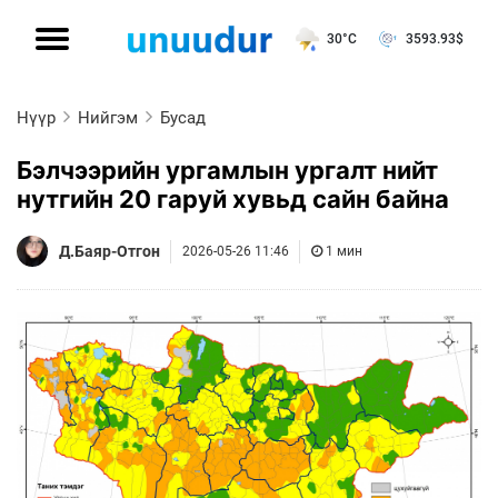
30°C
3593.93
$
Нүүр
Нийгэм
Бусад
Бэлчээрийн ургамлын ургалт нийт
нутгийн 20 гаруй хувьд сайн байна
Д.Баяр-Отгон
2026-05-26 11:46
1 мин