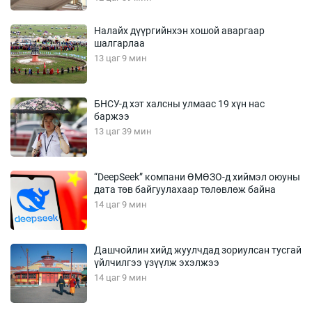
Налайх дүүргийнхэн хошой аваргаар
шалгарлаа
13 цаг 9 мин
БНСУ-д хэт халсны улмаас 19 хүн нас
баржээ
13 цаг 39 мин
“DeepSeek” компани ӨМӨЗО-д хиймэл оюуны
дата төв байгуулахаар төлөвлөж байна
14 цаг 9 мин
Дашчойлин хийд жуулчдад зориулсан тусгай
үйлчилгээ үзүүлж эхэлжээ
14 цаг 9 мин