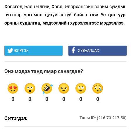
Хөвсгөл, Баян-Өлгий, Ховд, Өвөрхангайн зарим сумдын
нутгаар ургамал цухуйгаагүй байна
гэж Ус цаг уур,
орчны судалгаа, мэдээллийн хүрээлэнгээс мэдээллээ.
ЖИРГЭХ
ХУВААЛЦАХ
Энэ мэдээ танд ямар санагдав?
0
0
0
0
0
0
Сэтгэгдэл:
Таны IP: (216.73.217.50)