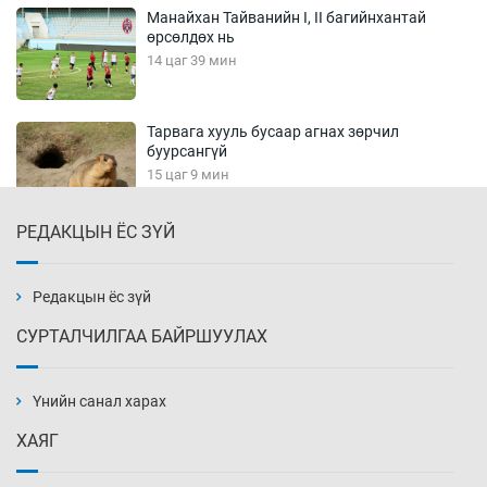
Манайхан Тайванийн I, II багийнхантай
өрсөлдөх нь
14 цаг 39 мин
Тарвага хууль бусаар агнах зөрчил
буурсангүй
15 цаг 9 мин
РЕДАКЦЫН ЁС ЗҮЙ
Х.Улам-Өрнөх байр урагшилж, долоод
жагсжээ
15 цаг 39 мин
Редакцын ёс зүй
СУРТАЛЧИЛГАА БАЙРШУУЛАХ
Ж.Лхагвабат өсвөр үеийнхний ДАШТ-ийг
дэнсэлнэ
Үнийн санал харах
16 цаг 9 мин
ХАЯГ
Иран тэсэж үлдсэн ч удаан хугацаанд хүнд