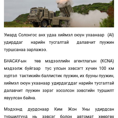
Умард Солонгос анх удаа хиймэл оюун ухаанаар (AI)
удирддаг нарийн тусгалтай далавчит пуужин
туршсанаа зарлажээ.
БНАСАУ-ын төв мэдээллийн агентлагын (KCNA)
мэдээлж буйгаар тус улсын зэвсэгт хүчин 100 км
хүртэл тактикийн баллистик пуужин, их бууны пуужин,
хиймэл оюун ухаанаар удирдагддаг нарийн тусгалтай
далавчит пуужин зэрэг хосолсон зэвсгийн туршилт
явуулсан байна.
Мэдээнд дурдснаар Ким Жон Уны удирдсан
туршилтууд нь зэвсэг болон автомат хөөргөх