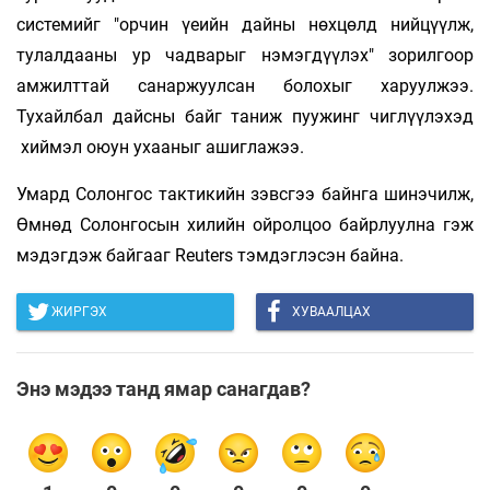
системийг "орчин үеийн дайны нөхцөлд нийцүүлж,
тулалдааны ур чадварыг нэмэгдүүлэх" зорилгоор
амжилттай санаржуулсан болохыг харуулжээ.
Тухайлбал дайсны байг таниж пуужинг чиглүүлэхэд
хиймэл оюун ухааныг ашиглажээ.
Умард Солонгос тактикийн зэвсгээ байнга шинэчилж,
Өмнөд Солонгосын хилийн ойролцоо байрлуулна гэж
мэдэгдэж байгааг Reuters тэмдэглэсэн байна.
ЖИРГЭХ
ХУВААЛЦАХ
Энэ мэдээ танд ямар санагдав?