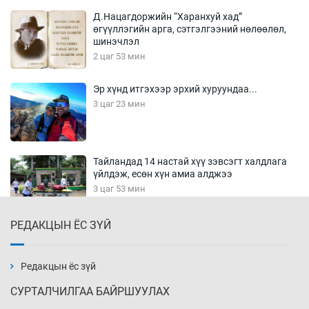
Д.Нацагдоржийн “Харанхуй хад”
өгүүллэгийн арга, сэтгэлгээний нөлөөлөл,
шинэчлэл
2 цаг 53 мин
Эр хүнд итгэхээр эрхий хуруундаа...
3 цаг 23 мин
Тайландад 14 настай хүү зэвсэгт халдлага
үйлдэж, есөн хүн амиа алджээ
3 цаг 53 мин
РЕДАКЦЫН ЁС ЗҮЙ
Хүннү рок буюу монгол онгод
4 цаг 23 мин
Редакцын ёс зүй
СУРТАЛЧИЛГАА БАЙРШУУЛАХ
Сарьсан багваахайнууд голын эрэг дагуух