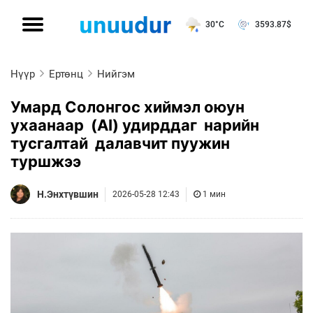
30°C
3593.87
$
Нүүр
Ертөнц
Нийгэм
Умард Солонгос хиймэл оюун
ухаанаар (AI) удирддаг нарийн
тусгалтай далавчит пуужин
туршжээ
Н.Энхтүвшин
2026-05-28 12:43
1 мин