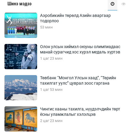
Шинэ мэдээ
Аэробикийн төрөлд Азийн аваргаар
тодорлоо
53 мин
Олон улсын хиймэл оюуны олимпиадаас
манай сурагчид хос хүрэл медаль хүртэв
1 цаг 23 мин
Төвбанк “Монгол Улсын хаад”, “Төрийн
тахилгат уулс” цуврал зоос гаргана
1 цаг 53 мин
Чингис хааны тахилга, нүүдэлчдийн төрт
ёсны уламжлалыг хэлэлцэв
2 цаг 23 мин