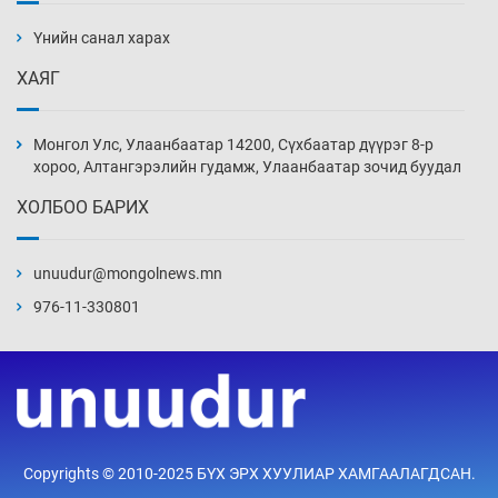
барилга, байгууламжийн дээвэрт үүрлэжээ
Үнийн санал харах
4 цаг 53 мин
ХАЯГ
Цагдаагийн алба хаагчийг мөргөж зугтсан
этгээдийг илрүүлэв
Монгол Улс, Улаанбаатар 14200, Сүхбаатар дүүрэг 8-р
5 цаг 23 мин
хороо, Алтангэрэлийн гудамж, Улаанбаатар зочид буудал
ХОЛБОО БАРИХ
Нүүрс-пиролизийн үйлдвэр байгуулах
тогтоолын төслийг батлав
unuudur@mongolnews.mn
5 цаг 53 мин
976-11-330801
Б.Хулан ДАШТ-д түрүүлж, Г.Монголжин
хошой хүрэл медальтан болов
6 цаг 8 мин
Хуульчийн мэргэжлийн шалгалтын
Copyrights © 2010-2025 БҮХ ЭРХ ХУУЛИАР ХАМГААЛАГДСАН.
бүртгэлийг энэ баасан гарагт эхлүүлнэ