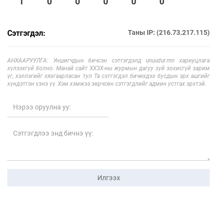
1
0
0
0
0
0
Сэтгэгдэл:
Таны IP: (216.73.217.115)
АНХААРУУЛГА: Уншигчдын бичсэн сэтгэгдэлд unuudur.mn хариуцлага
хүлээхгүй болно. Манай сайт ХХЗХ-ны журмын дагуу зүй зохисгүй зарим
үг, хэллэгийг хязгаарласан тул Та сэтгэгдэл бичихдээ бусдын эрх ашгийг
хүндэтгэн үзнэ үү. Хэм хэмжээ зөрчсөн сэтгэгдлийг админ устгах эрхтэй.
Илгээх