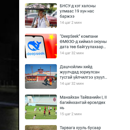
Урлагтай яриа
БНСУ-д хэт халсны
өрчил
улмаас 19 хүн нас
баржээ
энд-Эрхэм баян
14 цаг 2 мин
“DeepSeek” компани
ӨМӨЗО-д хиймэл оюуны
хүний үг
дата төв байгуулахаар
төлөвлөж байна
14 цаг 32 мин
Дашчойлин хийд
жуулчдад зориулсан
ага
Бусад
тусгай үйлчилгээ үзүүлж
эхэлжээ
14 цаг 32 мин
Фото
сурвалжлагч
Видео
Манайхан Тайванийн I, II
Инфографик
багийнхантай өрсөлдөх
нь
Санал асуулга
15 цаг 2 мин
Тарвага хууль бусаар