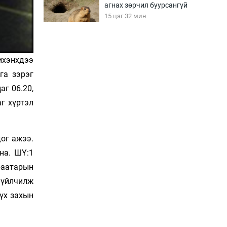
агнах зөрчил буурсангүй
15 цаг 32 мин
Х.Улам-Өрнөх байр
урагшилж, долоод
 ихэнхдээ
жагсжээ
га зэрэг
16 цаг 2 мин
аг 06.20,
аг хүртэл
Ж.Лхагвабат өсвөр
үеийнхний ДАШТ-ийг
дэнсэлнэ
16 цаг 32 мин
ог ажээ.
на. ШҮ:1
Иран тэсэж үлдсэн ч
удаан хугацаанд хүнд
баатарын
үеийг туулна
 үйлчилж
17 цаг 2 мин
үүх захын
Боловсролын зээлийн
сангаар гадаадад