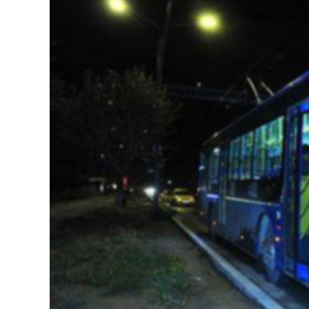
126-гийн НЭГ
Ертөнц
Спорт
Нийгэм
Бөх
Техник технологи
Сагсан бөмбөг
Шинжлэх ухаан
Хөлбөмбөг
Сонин хачин
Олимпын төрөл
Дэлхийн монгол
Тулааны спорт
Олимпын бус төр