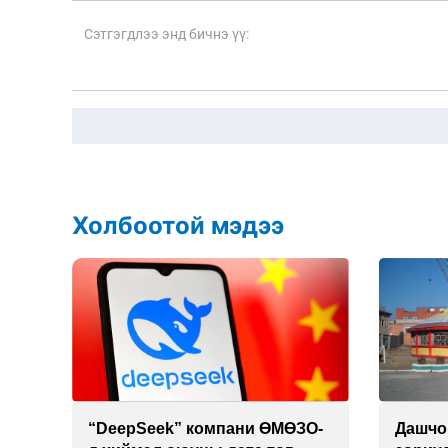
Холбоотой мэдээ
 19
“DeepSeek” компани ӨМӨЗО-
Дашчо