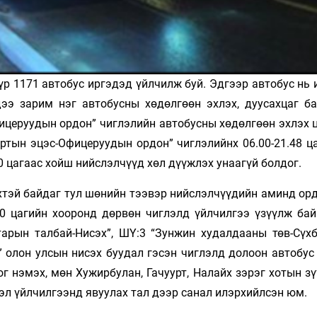
р 1171 автобус ир­гэдэд үйлчилж буй. Эдгээр автобус нь
дээ зарим нэг автобусны хөдөлгөөн эхлэх, дуу­сахцаг ба
це­руудын ордон” чиглэлийн автобусны хөдөлгөөн эхлэх ц
уртын эцэс-Офицеруудын ордон” чиглэлийнх 06.00-21.48 ц
0 цагаас хойш нийслэлчүүд хөл дүүжлэх унаа­гүй болдог.
хтэй байдаг тул шөнийн тээвэр нийслэлчүүдийн аминд орд
00 цагийн хооронд дөрвөн чиглэлд үйл­чилгээ үзүүлж бай
арын талбай-Нисэх”, ШҮ:3 “Зунжин худалдааны төв-Сүх­
” олон улсын нисэх буудал гэсэн чиглэлд долоон автобус
г нэмэх, мөн Хужирбулан, Гачуурт, Налайх зэрэг хотын з
тэл үйлчилгээнд явуулах тал дээр санал илэрхийлсэн юм.