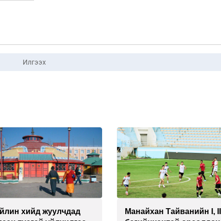
Илгээх
йлин хийд жуулчдад
Манайхан Тайванийн I, I