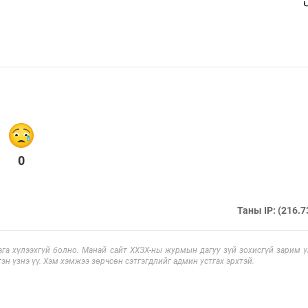
0
Таны IP: (216.7
га хүлээхгүй болно. Манай сайт ХХЗХ-ны журмын дагуу зүй зохисгүй зарим үг
эн үзнэ үү. Хэм хэмжээ зөрчсөн сэтгэгдлийг админ устгах эрхтэй.