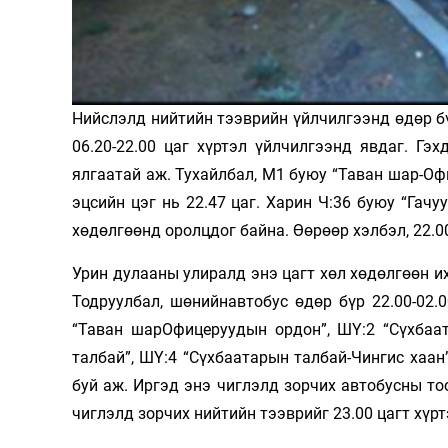
Олимп 2024
Нийслэлд нийтийн тээврийн үйлчил­гээнд өдөр бү
06.20-22.00 цаг хүртэл үйлчилгээнд явдаг. Гэх
ялгаатай аж. Тухайлбал, М1 буюу “Таван шар-Офи
эцсийн цэг нь 22.47 цаг. Харин Ч:36 буюу “Гачу
хөдөлгөөнд оролцдог байна. Өөрөөр хэл­бэл, 22.0
Урин дулааны улиралд энэ цагт хөл хөдөлгөөн и
Тодруулбал, шө­нийнавтобус өдөр бүр 22.00-02.
“Таван шарОфицеруудын ордон”, ШҮ:2 “Сүхбаат
талбай”, ШҮ:4 “Сүхбаатарын талбай-Чингис хаан
буй аж. Иргэд энэ чиглэлд зорчих автобусны тоо
чиглэлд зорчих нийтийн тээврийг 23.00 цагт хүр