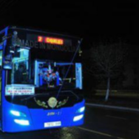
Ханш
Хэрэг з
Эрэлттэй мэдээ
Эрүүл м
Хууль ёс
Хүмүүс
Албаны 
Бусад
Life style
Ярилцл
Зөвлөгөө
Хоймор
Өнөөдрийн тухай
Уншигч-
өл