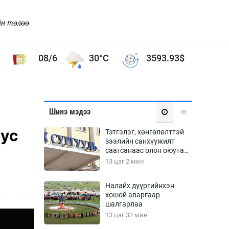
йн төлөө
08/6
30°C
3593.93
$
Соёл урлаг
Шинэ мэдээ
ой хөгжлийн зорилго -
Сонгодог урлаг
бус
Тэтгэлэг, хөнгөлөлттэй
Ардын урлаг
зээлийн санхүүжилт
саатсанаас олон оюутан
Дүрслэх урлаг
төлбөрийн дарамтад
13 цаг 2 мин
Өв соёл
оров
таг
Кино урлаг
Налайх дүүргийнхэн
хошой аваргаар
 орчин
Цирк
шалгарлаа
ол
13 цаг 32 мин
Рок поп, хип хоп
энд