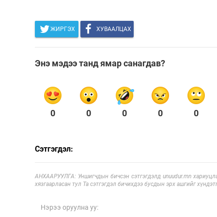
ЖИРГЭХ
ХУВААЛЦАХ
Энэ мэдээ танд ямар санагдав?
0
0
0
0
0
Сэтгэгдэл:
АНХААРУУЛГА: Уншигчдын бичсэн сэтгэгдэлд unuudur.mn хариуцла
хязгаарласан тул Та сэтгэгдэл бичихдээ бусдын эрх ашгийг хүндэтг