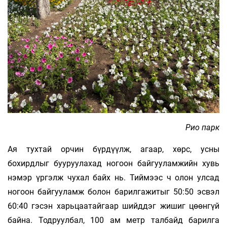
Рио парк
Ая тухтай орчин бүрдүүлж, агаар, хөрс, усны
бохирдлыг бууруулахад ногоон байгууламжийн хувь
нэмэр үргэлж чухал байх нь. Тиймээс ч олон улсад
ногоон байгууламж болон барилгажитыг 50:50 эсвэл
60:40 гэсэн харьцаатайгаар шийддэг жишиг цөөнгүй
байна. Тодруулбал, 100 ам метр талбайд барилга