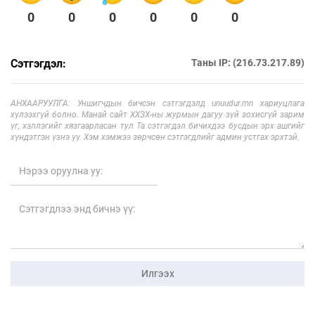
0
0
0
0
0
0
Сэтгэгдэл:
Таны IP: (216.73.217.89)
АНХААРУУЛГА: Уншигчдын бичсэн сэтгэгдэлд unuudur.mn хариуцлага
хүлээхгүй болно. Манай сайт ХХЗХ-ны журмын дагуу зүй зохисгүй зарим
үг, хэллэгийг хязгаарласан тул Та сэтгэгдэл бичихдээ бусдын эрх ашгийг
хүндэтгэн үзнэ үү. Хэм хэмжээ зөрчсөн сэтгэгдлийг админ устгах эрхтэй.
Илгээх