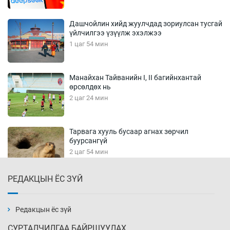
Дашчойлин хийд жуулчдад зориулсан тусгай
үйлчилгээ үзүүлж эхэлжээ
1 цаг 54 мин
Манайхан Тайванийн I, II багийнхантай
өрсөлдөх нь
2 цаг 24 мин
Тарвага хууль бусаар агнах зөрчил
буурсангүй
2 цаг 54 мин
РЕДАКЦЫН ЁС ЗҮЙ
Х.Улам-Өрнөх байр урагшилж, долоод
жагсжээ
3 цаг 24 мин
Редакцын ёс зүй
СУРТАЛЧИЛГАА БАЙРШУУЛАХ