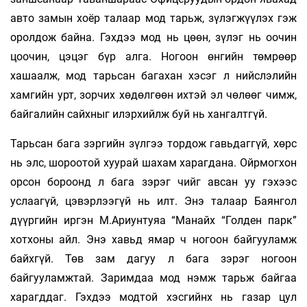
авто замын хоёр талаар мод тарьж, зүлэгжүүлэх гэж
оролдож байна. Гэхдээ мод нь цөөн, зүлэг нь оочин
цоочин, цэцэг бүр алга. Ногоон өнгийн төмрөөр
хашаалж, мод тарьсан багахан хэсэг л нийслэлийн
хамгийн урт, зорчих хөдөлгөөн ихтэй эл чөлөөг чимж,
байгалийн сайхныг илэрхийлж буй нь хангалтгүй.
Тарьсан бага зэргийн зүлгээ тордож гавь­даггүй, хөрс
нь элс, шороотой хуурай шахам харагдана. Ойрмогхон
орсон бороонд л бага зэрэг чийг авсан уу гэхээс
услаагүй, цэвэрлээгүй нь илт. Энэ талаар Баянгол
дүүргийн иргэн М.Ариунтуяа “Манайх “Голден парк”
хотхоны айл. Энэ хавьд ямар ч ногоон байгууламж
байхгүй. Төв зам дагуу л бага зэрэг ногоон
байгууламжтай. Заримдаа мод нэмж тарьж байгаа
харагддаг. Гэхдээ модтой хэсгийнх нь газар цул