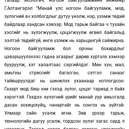
талаар экологич, ногоон байгууламжийн инженер
Г.Алтангэрэл “Манай улс ногоон байгууламж, мод,
зүлэгний ач холбогдлыг дутуу үнэлж, нэр, үзэмж төдий
байдлаар хандсан хэвээр. Мод тарьж байгаа ч тухайн
хэсгийг нь зүлэгжүүлж, цэцэгжүүлж өгвөл байгальд
ээлтэй төдийгүй, өнгө үзэмж нь харьцангуй сайжирна.
Ногоон байгууламж бол орчны бохирдлыг
цэвэршүүлэхээс гадна агаарыг дөрөв хүртэлх хэмээр
бууруулж, хэт халалтаас сэргийлдэг. Мөн хүн, мал,
амьтны стрессийг багасган, сэтгэл санааг
тайвшруулдаг нь шинжлэх ухаанаар нотлогдсон.
Газарт мод биш юм гэхэд зүлэг, цэцэг тариад л байх
хэрэгтэй. Гэхдээ зүлэгний үрийг манай уур амьсгалд
дасан зохицохуйц, чанартайг нь сонгох нь зүйтэй.
Улмаар сайн усалж өгнө. Зөв үрээр тарьж,
технологийн дагуу усалж, тордсон зүлэг хагас сард л