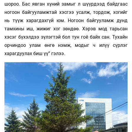
шороо. Бас явган хүний замыг л шүүрдээд байдгаас
ногоон байгууламжтай хэсгээ усалж, тордож, хогийг
нь түүж харагдахгүй юм. Ногоон байгууламж дунд
тамхины иш, жижиг хог зөндөө. Хэрэв мод тарьсан
хэсэг бүхэлдээ зүлэгтэй бол тун гоё байх сан. Тухайн
орчиндоо улам өнгө нэмж, модыг ч илүү сүрлэг
харагдуулах биш үү” гэлээ.