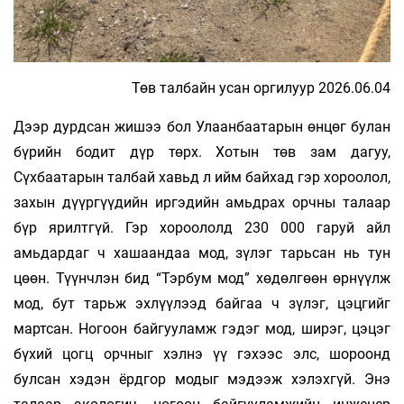
Төв талбайн усан оргилуур 2026.06.04
Дээр дурдсан жишээ бол Улаанбаатарын өнцөг булан
бүрийн бодит дүр төрх. Хотын төв зам дагуу,
Сүхбаатарын талбай хавьд л ийм байхад гэр хороолол,
захын дүүргүүдийн иргэдийн амьдрах орчны талаар
бүр ярилтгүй. Гэр хороололд 230 000 гаруй айл
амьдардаг ч хашаандаа мод, зүлэг тарьсан нь тун
цөөн. Түүнчлэн бид “Тэрбум мод” хөдөлгөөн өрнүүлж
мод, бут тарьж эхлүүлээд байгаа ч зүлэг, цэцгийг
мартсан. Ногоон байгууламж гэдэг мод, ширэг, цэцэг
бүхий цогц орчныг хэлнэ үү гэхээс элс, шороонд
булсан хэдэн ёрдгор модыг мэдээж хэлэхгүй. Энэ