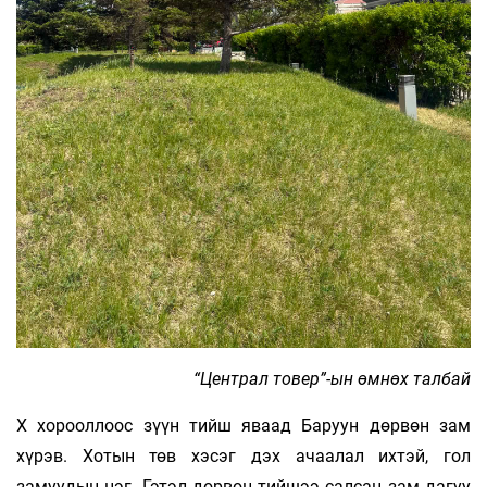
“Централ товер”-ын өмнөх талбай
Х хорооллоос зүүн тийш яваад Баруун дөрвөн зам
хүрэв. Хотын төв хэсэг дэх ачаалал ихтэй, гол
замуудын нэг. Гэтэл дөрвөн тийшээ салсан зам дагуу