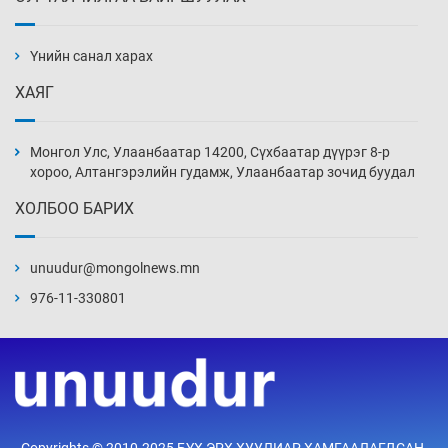
Ж.Лхагвабат өсвөр үеийнхний ДАШТ-ийг
дэнсэлнэ
Үнийн санал харах
3 цаг 54 мин
ХАЯГ
Иран тэсэж үлдсэн ч удаан хугацаанд хүнд
үеийг туулна
Монгол Улс, Улаанбаатар 14200, Сүхбаатар дүүрэг 8-р
4 цаг 24 мин
хороо, Алтангэрэлийн гудамж, Улаанбаатар зочид буудал
ХОЛБОО БАРИХ
Боловсролын зээлийн сангаар гадаадад
суралцагчдын амьжиргааны зардлын
хэмжээг шинэчлэн тогтоох нь
unuudur@mongolnews.mn
4 цаг 54 мин
976-11-330801
Монголын баг Абу Дабид медалийн хур
буулгаж байна
5 цаг 24 мин
Б.Учрал, Ё.Пүрэвдаш нар Азийн АШТ-д
Copyrights © 2010-2025 БҮХ ЭРХ ХУУЛИАР ХАМГААЛАГДСАН.