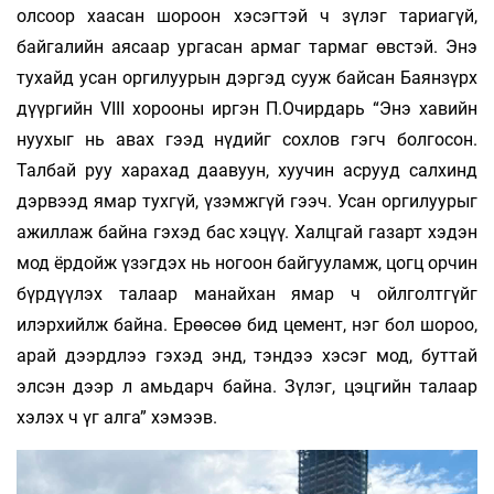
олсоор хаасан шороон хэсэгтэй ч зүлэг тариагүй,
байгалийн аясаар ургасан армаг тармаг өвстэй. Энэ
тухайд усан оргилуурын дэргэд сууж байсан Баянзүрх
дүүргийн VIII хорооны иргэн П.Очирдарь “Энэ хавийн
нуухыг нь авах гээд нүдийг сохлов гэгч болгосон.
Талбай руу харахад даавуун, хуучин асрууд салхинд
дэрвээд ямар тухгүй, үзэмжгүй гээч. Усан оргилуурыг
ажиллаж байна гэхэд бас хэцүү. Халцгай газарт хэдэн
мод ёрдойж үзэгдэх нь ногоон байгууламж, цогц орчин
бүрдүүлэх талаар манайхан ямар ч ойлголтгүйг
илэрхийлж байна. Ерөөсөө бид цемент, нэг бол шороо,
арай дээрдлээ гэхэд энд, тэндээ хэсэг мод, буттай
элсэн дээр л амьдарч байна. Зүлэг, цэцгийн талаар
хэлэх ч үг алга” хэмээв.