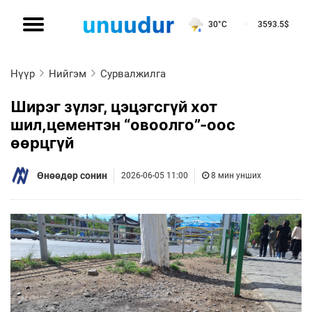
30°C
3593.5
$
Нүүр
Нийгэм
Сурвалжилга
Ширэг зүлэг, цэцэгсгүй хот
шил,цементэн “овоолго”-оос
өөрцгүй
Өнөөдөр сонин
2026-06-05 11:00
8 мин унших