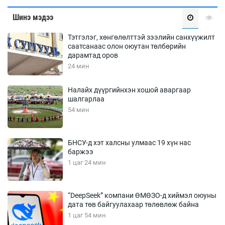
Шинэ мэдээ
Тэтгэлэг, хөнгөлөлттэй зээлийн санхүүжилт
саатсанаас олон оюутан төлбөрийн
дарамтад оров
24 мин
Налайх дүүргийнхэн хошой аваргаар
шалгарлаа
54 мин
БНСУ-д хэт халсны улмаас 19 хүн нас
баржээ
1 цаг 24 мин
“DeepSeek” компани ӨМӨЗО-д хиймэл оюуны
дата төв байгуулахаар төлөвлөж байна
1 цаг 54 мин