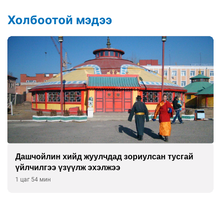
Холбоотой мэдээ
Дашчойлин хийд жуулчдад зориулсан тусгай
үйлчилгээ үзүүлж эхэлжээ
1 цаг 54 мин