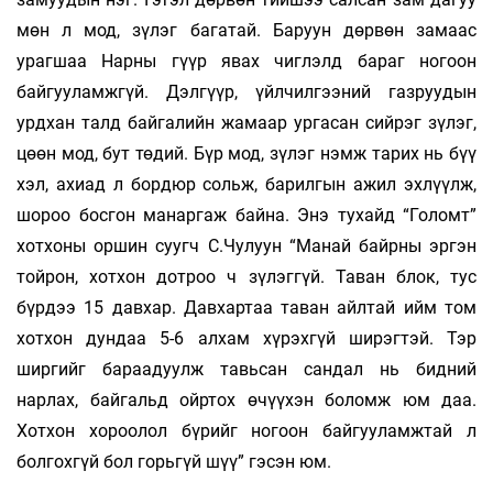
мөн л мод, зүлэг багатай. Баруун дөрвөн замаас
урагшаа Нарны гүүр явах чиглэлд бараг ногоон
байгууламжгүй. Дэлгүүр, үйлчилгээний газруудын
урдхан талд байгалийн жамаар ургасан сийрэг зүлэг,
цөөн мод, бут төдий. Бүр мод, зүлэг нэмж тарих нь бүү
хэл, ахиад л бордюр сольж, барилгын ажил эхлүүлж,
шороо босгон манаргаж байна. Энэ тухайд “Голомт”
хотхоны оршин суугч С.Чулуун “Манай байрны эргэн
тойрон, хотхон дотроо ч зүлэггүй. Таван блок, тус
бүрдээ 15 давхар. Давхартаа таван айлтай ийм том
хотхон дундаа 5-6 алхам хүрэхгүй ширэгтэй. Тэр
ширгийг бараадуулж тавьсан сандал нь бидний
нарлах, байгальд ойртох өчүүхэн боломж юм даа.
Хотхон хороолол бүрийг ногоон байгууламжтай л
болгохгүй бол горьгүй шүү” гэсэн юм.