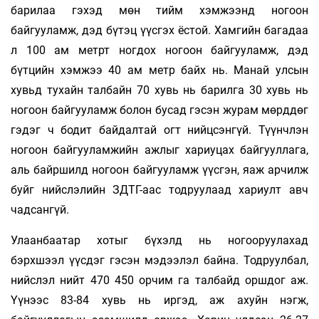
барилаа гэхэд мөн тийм хэмжээнд ногоон
байгууламж, дэд бүтэц үүсгэх ёстой. Хамгийн багадаа
л 100 ам метрт ногдох ногоон байгууламж, дэд
бүтцийн хэмжээ 40 ам метр байх нь. Манай улсын
хувьд тухайн талбайн 70 хувь нь барилга 30 хувь нь
ногоон байгууламж болон бусад гэсэн журам мөрддөг
гэдэг ч бодит байдалтай огт нийцсэнгүй. Түүнчлэн
ногоон байгууламжийн ажлыг хариуцах байгууллага,
аль байршилд ногоон байгууламж үүсгэн, яаж арчилж
буйг нийс­лэлийн ЗДТГ-аас тодруулаад хариулт авч
чадсангүй.
Улаанбаатар хотыг бүхэлд нь ногооруулахад
бэрхшээл үүсдэг гэсэн мэдээлэл байна. Тодруулбал,
нийслэл нийт 470 450 орчим га талбайд оршдог аж.
Үүнээс 83-84 хувь нь иргэд, аж ахуйн нэгж,