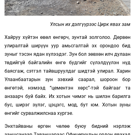
Улсын их дэлгүүрээс Цирк явах зам
Хайруу хүйтэн өвөл өнгөрч, зунтай золголоо. Дөрвөн
улиралтай ширүүн уур амьсгалтай эх орондоо бид
зуныг тэсэн ядан хүлээдэг. Зун бол зөвхөн илч дулаан
төдийгүй байгалийн өнгө будгийг сүлэлдүүлэн нүд
баясгаж, сэтгэл тайвшруулдаг шидтэй улирал. Харин
Улаанбаатарын зун зэвхий саарал, шороон бор
өнгөтэй, нэмээд “цементэн хөрс”-тэй байгааг та
анзаарч буй байх. Их хотын чимэг нь шилэн барилга
бус, ширэг зүлэг, цэцэгс, мод, бут юм. Хотын зуны
өнгийг сурвалжилснаа хүргэе.
Энхтайваны өргөн чөлөө буюу бидний нэрлэж
заншсанаар Таваншараас Офицеруудын ордон явахад