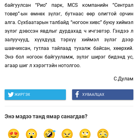
байгуулсан “Рио” парк, MCS компанийн “Сентрал
товер”-ын өмнөх зүлэг, бутнаас өөр олигтой орчин
алга. Сүхбаатарын талбайд “ногоон хивс” буюу хиймэл
зүлэг дэвссэн явдлыг дурдахад ч ичгэвтэр. Гэхдээ л
залуучууд, хүүхдүүд тэрхүү хиймэл зүлэг дээр
шавчихсан, гутлаа тайлаад тухалж байсан, хөөрхий.
Энэ бол ногоон байгууламж, зүлэг ширэг бидэнд ус,
агаар шиг л хэрэгтэйн нотолгоо.
С.Дулам
ЖИРГЭХ
ХУВААЛЦАХ
Энэ мэдээ танд ямар санагдав?