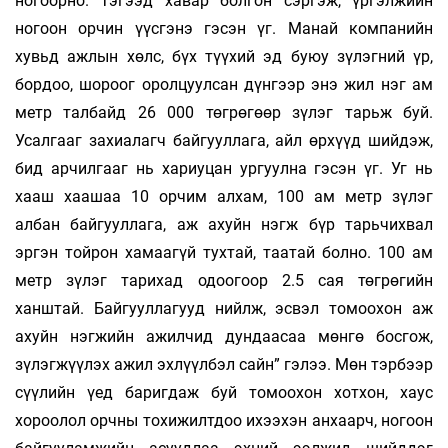
ногоорно. Тэгээд хавар болгон сэргэж, үргэлжийн
ногоон орчин үүсгэнэ гэсэн үг. Манай компанийн
хувьд ажлын хөлс, бүх түүхий эд буюу зүлэгний үр,
бордоо, шороог оролцуулсан дүнгээр энэ жил нэг ам
метр талбайд 26 000 төгрөгөөр зүлэг тарьж буй.
Усалгааг захиалагч байгууллага, айл өрхүүд шийдэж,
бид арчилгааг нь хариуцан ургуулна гэсэн үг. Уг нь
хааш хаашаа 10 орчим алхам, 100 ам метр зүлэг
албан байгууллага, аж ахуйн нэгж бүр тарьчихвал
эргэн тойрон хамаагүй тухтай, таатай болно. 100 ам
метр зүлэг тарихад одоогоор 2.5 сая төгрөгийн
ханштай. Байгууллагууд нийлж, эсвэл томоохон аж
ахуйн нэгжийн ажилчид дундаасаа мөнгө босгож,
зүлэгжүүлэх ажил эхлүүлбэл сайн” гэлээ. Мөн тэрбээр
сүүлийн үед баригдаж буй томоохон хотхон, хаус
хороолол орчны тохижилтдоо ихээхэн анхаарч, ногоон