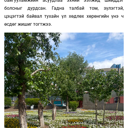
байгууламжийн асуудлаа эхний ээлжид шийддэг
болсныг дурдсан. Гадна талбай том, зүлэгтэй,
цэцэгтэй байвал тухайн үл хөдлөх хөрөнгийн үнэ ч
өсдөг жишиг тогтжээ.