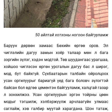
50 айлтай хотхоны ногоон байгууламж
Баруун дөрвөн замаас Бөхийн өргөө оров. Эл
чиглэлийн дагуу замын хоёр талаар мөн л бага
зэргийн зүлэг, хэдэн модтой. Төв шуудангаас урагшаа,
хойшоо чиглэсэн өргөн урсгалын дагуу бас л ширэг,
мод, бут байхгүй. Сүхбаатарын талбайн ойролцоох
усан оргилуурыг бариагүй үед бага боловч зүлэг­тэй
байсан бол өдгөө цементэн байгууламж, халцгай газар
л зонхилжээ. Усан оргилуурын эргэн тойрны цөөн
модыг тэгшилж, хэлбэржүүлж арчлаагүйн улмаас
саглайж, хэв галбир муутай харагдана. Шон татаж,