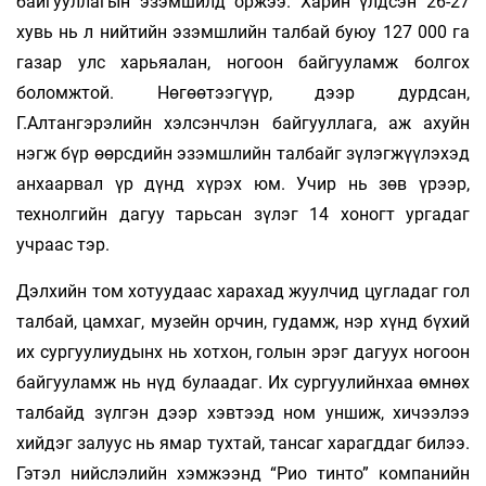
байгууллагын эзэмшилд оржээ. Харин үлдсэн 26-27
хувь нь л нийтийн эзэмшлийн талбай буюу 127 000 га
газар улс харьяалан, ногоон байгууламж болгох
боломжтой. Нөгөөтээгүүр, дээр дурдсан,
Г.Алтангэрэлийн хэлсэнчлэн байгууллага, аж ахуйн
нэгж бүр өөрсдийн эзэмшлийн талбайг зүлэгжүүлэхэд
анхаарвал үр дүнд хүрэх юм. Учир нь зөв үрээр,
технолгийн дагуу тарьсан зүлэг 14 хоногт ургадаг
учраас тэр.
Дэлхийн том хотуудаас харахад жуулчид цугладаг гол
талбай, цамхаг, музейн орчин, гудамж, нэр хүнд бүхий
их сургуулиудынх нь хотхон, голын эрэг дагуух ногоон
байгууламж нь нүд булаадаг. Их сургуулийнхаа өмнөх
талбайд зүлгэн дээр хэвтээд ном уншиж, хичээлээ
хийдэг залуус нь ямар тухтай, тансаг харагддаг билээ.
Гэтэл нийслэлийн хэмжээнд “Рио тинто” компанийн