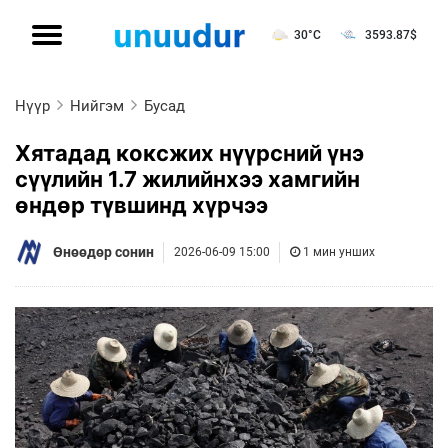
30°C
3593.87
$
Нүүр
Нийгэм
Бусад
Хятадад коксжих нүүрсний үнэ
сүүлийн 1.7 жилийнхээ хамгийн
өндөр түвшинд хүрчээ
Өнөөдөр сонин
2026-06-09 15:00
1 мин унших