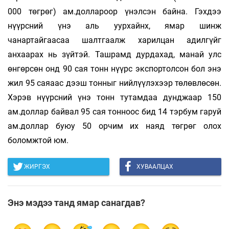
000 төгрөг) ам.доллароор үнэлсэн байна. Гэхдээ
нүүрсний үнэ аль уурхайнх, ямар шинж
чанартайгаасаа шалтгаалж харилцан адилгүйг
анхаарах нь зүйтэй. Ташрамд дурдахад, манай улс
өнгөрсөн онд 90 сая тонн нүүрс экспортолсон бол энэ
жил 95 саяаас дээш тонныг нийлүүлэхээр төлөвлөсөн.
Хэрэв нүүрсний үнэ тонн тутамдаа дунджаар 150
ам.доллар байвал 95 сая тонноос бид 14 тэрбум гаруй
ам.доллар буюу 50 орчим их наяд төгрөг олох
боломжтой юм.
ЖИРГЭХ
ХУВААЛЦАХ
Энэ мэдээ танд ямар санагдав?