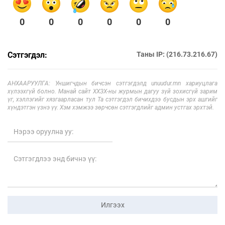
0
0
0
0
0
0
Сэтгэгдэл:
Таны IP: (216.73.216.67)
АНХААРУУЛГА: Уншигчдын бичсэн сэтгэгдэлд unuudur.mn хариуцлага
хүлээхгүй болно. Манай сайт ХХЗХ-ны журмын дагуу зүй зохисгүй зарим
үг, хэллэгийг хязгаарласан тул Та сэтгэгдэл бичихдээ бусдын эрх ашгийг
хүндэтгэн үзнэ үү. Хэм хэмжээ зөрчсөн сэтгэгдлийг админ устгах эрхтэй.
Илгээх