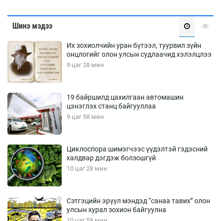
Шинэ мэдээ
Их зохиолчийн уран бүтээл, туурвил зүйн
онцлогийг олон улсын судлаачид хэлэлцлээ
9 цаг 28 мин
19 байршилд цахилгаан автомашин
цэнэглэх станц байгууллаа
9 цаг 58 мин
Циклоспора шимэгчээс үүдэлтэй гэдэсний
халдвар дэгдэж болзошгүй
10 цаг 28 мин
Сэтгэцийн эрүүл мэндэд “санаа тавих” олон
улсын хурал зохион байгуулна
10 цаг 58 мин