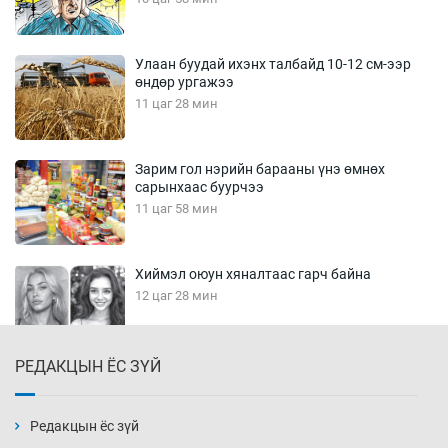
Улаан буудай ихэнх талбайд 10-12 см-ээр
өндөр ургажээ
11 цаг 28 мин
Зарим гол нэрийн барааны үнэ өмнөх
сарынхаас буурчээ
11 цаг 58 мин
Хиймэл оюун хяналтаас гарч байна
12 цаг 28 мин
РЕДАКЦЫН ЁС ЗҮЙ
Эмэгтэйчүүд Бээжин, эрэгтэйчүүд Японд
бэлтгэл базаахаар хилийн дээс алхлаа
12 цаг 58 мин
Редакцын ёс зүй