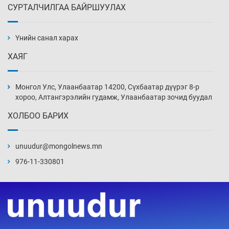
СУРТАЛЧИЛГАА БАЙРШУУЛАХ
АНУ-ын Цэргийн кибер командлалаын
ажилтнууд амиа хорлох явдал эрс
нэмэгджээ
Үнийн санал харах
13 цаг 6 мин
ХАЯГ
Монголын шигшээ Хонконгийн багийг ялж,
эхний хожлоо авлаа
Монгол Улс, Улаанбаатар 14200, Сүхбаатар дүүрэг 8-р
13 цаг 28 мин
хороо, Алтангэрэлийн гудамж, Улаанбаатар зочид буудал
ХОЛБОО БАРИХ
Техникийн өндөр үзүүлэлттэй агаарын хөлөг
худалдан авах хүсэлтээ уламжлав
unuudur@mongolnews.mn
13 цаг 58 мин
976-11-330801
“Шатахууны бус, бодлогын хомсдол
нүүрлээд байна”
14 цаг 28 мин