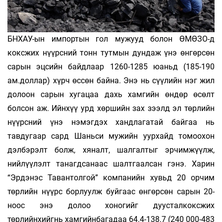
БНХАУ-ын импортын гол мужууд болон ӨМӨЗО-д
коксжих нүүрсний тонн тутмын дундаж үнэ өнгөрсөн
сарын эцсийн байдлаар 1260-1285 юаньд (185-190
ам.доллар) хүрч өссөн байна. Энэ нь сүүлийн нэг жил
долоон сарын хугацаа дахь хамгийн өндөр өсөлт
болсон аж. Ийнхүү урд хөршийн зах зээлд эл төрлийн
нүүрсний үнэ нэмэгдэх хандлагатай байгаа нь
тавдугаар сард Шаньси мужийн уурхайд томоохон
дэлбэрэлт болж, хяналт, шалгалтыг эрчимжүүлж,
нийлүүлэлт танагдсанаас шалтгаалсан гэнэ. Харин
“Эрдэнэс Тавантолгой” компанийн хувьд 20 орчим
төрлийн нүүрс борлуулж буйгаас өнгөрсөн сарын 20-
ноос энэ долоо хоногийг дуусталкоксжих
төрлийнхийгнь хамгийнбагадаа 64.4-138.7 (240 000-483