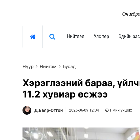
Өчигдрө
Хайх »
Нийтлэл
Улс төр
Эдийн зас
Нийтлэл
Улс төр
Нүүр
Нийгэм
Бусад
Тоймчийн үг
Ерөнхийлөгч
Хэрэглээний бараа, үйлч
Өнөөдрийн сэдэв
Засгийн газар
11.2 хувиар өсжээ
Арай ч дээ
Улсын их хурал
Тэрслүү үг
Сөрөг хүчин
Д.Баяр-Отгон
2026-06-09 12:04
1 мин унших
Өнөөдрийн трендүүд
Нам, хөдөлгөөн
Монгол-Ньюс 25 жил
"Тамхины цэг"
Сонгууль-2024