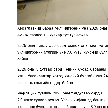
Олимп 2024
Хэрэглээний бараа, үйлчилгээний үнэ 2026 оны
өмнөх сараас 1.2 хувиар тус тус өсжээ.
2026 оны тавдугаар сард өмнөх оны мөн үетэй
үйлчилгээний бүлгийн үнэ 7.8 хувь, хүнсний бүлги
байна.
2026 оны 5 дугаар сард Төвийн бүсэд барааны б
хувь, Улаанбаатар хотод хүнсний бүлгийн үнэ 24
өссөн нь хамгийн өндөр байна.
Инфляцын түвшин 2025 оны тавдугаар сард 8.3 х
2.9 нэгж хувиар өсжээ. Улсын инфляцад бензин, 
түлшнээс бусад дотоодын барааны үнэ 3.9 нэгж х