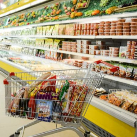
Ханш
Хэрэг з
Эрэлттэй мэдээ
Эрүүл м
Хууль ёс
Хүмүүс
Албаны 
Бусад
Life style
Ярилцл
Зөвлөгөө
Хоймор
Өнөөдрийн тухай
Уншигч-
өл