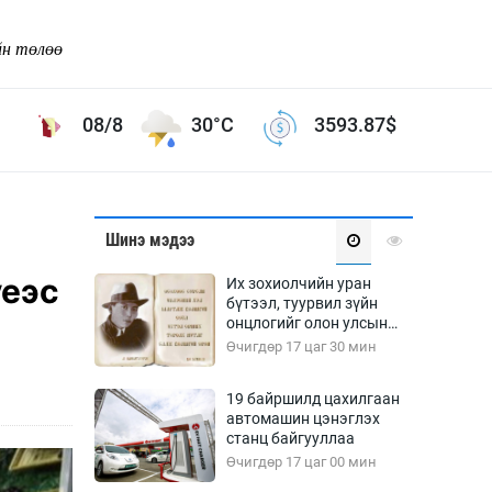
йн төлөө
08/8
30°C
3593.87
$
Соёл урлаг
Шинэ мэдээ
ой хөгжлийн зорилго -
Сонгодог урлаг
үеэс
Их зохиолчийн уран
Ардын урлаг
бүтээл, туурвил зүйн
онцлогийг олон улсын
Дүрслэх урлаг
судлаачид хэлэлцлээ
Өчигдөр 17 цаг 30 мин
Өв соёл
таг
Кино урлаг
19 байршилд цахилгаан
автомашин цэнэглэх
 орчин
Цирк
станц байгууллаа
ол
Өчигдөр 17 цаг 00 мин
Рок поп, хип хоп
энд