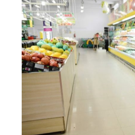
126-гийн НЭГ
Ертөнц
Спорт
Нийгэм
Бөх
Техник технологи
Сагсан бөмбөг
Шинжлэх ухаан
Хөлбөмбөг
Сонин хачин
Олимпын төрөл
Дэлхийн монгол
Тулааны спорт
Олимпын бус төр