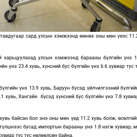
 тавдугаар сард улсын хэмжээнд өмнөх оны мөн үеэс 11.2
 харьцуулахад улсын хэмжээнд барааны бүлгийн үнэ 12
йн үнэ 23.4 хувь, хүнсний бус бүлгийн үнэ 6.6 хувиар тус 
үлгийн үнэ 13.9 хувь, Баруун бүсэд үйлчилгээний бүлгий
.1 хувь, Хангайн бүсэд хүнсний бус бүлгийн үнэ 7.8 хувиа
увь байсан бол энэ оны мөн үед 11.2 хувь болж, өсөлтий
түлшнээс бусад импортын барааны үнэ 1.8 нэгж хувиар, м
увиар тус тус нөлөөлсөн байна.