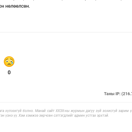
лон нөлөөлсөн.
0
Таны IP: (216.
га хүлээхгүй болно. Манай сайт ХХЗХ-ны журмын дагуу зүй зохисгүй зарим үг
эн үзнэ үү. Хэм хэмжээ зөрчсөн сэтгэгдлийг админ устгах эрхтэй.