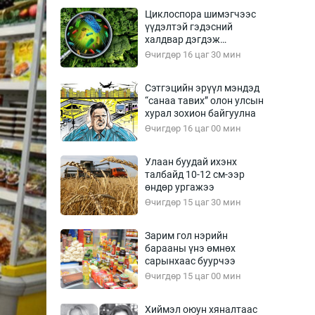
Урлагтай яриа
Циклоспора шимэгчээс
өрчил
үүдэлтэй гэдэсний
халдвар дэгдэж
энд-Эрхэм баян
болзошгүй
Өчигдөр 16 цаг 30 мин
Сэтгэцийн эрүүл мэндэд
“санаа тавих” олон улсын
хүний үг
хурал зохион байгуулна
Өчигдөр 16 цаг 00 мин
Улаан буудай ихэнх
талбайд 10-12 см-ээр
ага
Бусад
өндөр ургажээ
Өчигдөр 15 цаг 30 мин
Фото
сурвалжлагч
Видео
Зарим гол нэрийн
Инфографик
барааны үнэ өмнөх
сарынхаас буурчээ
Санал асуулга
Өчигдөр 15 цаг 00 мин
Хиймэл оюун хяналтаас