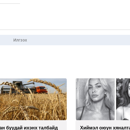
Илгээх
буудай ихэнх талбайд
Хиймэл оюун хяналтаас