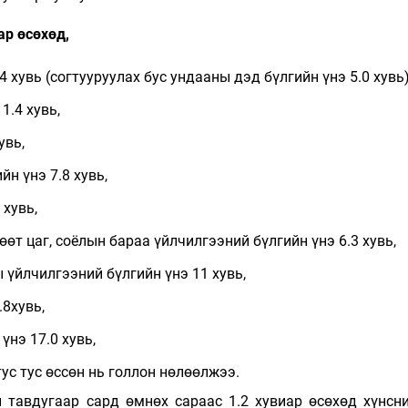
ар өсөхөд,
4 хувь (согтууруулах бус ундааны дэд бүлгийн үнэ 5.0 хувь)
1.4 хувь,
увь,
йн үнэ 7.8 хувь,
 хувь,
өөт цаг, соёлын бараа үйлчилгээний бүлгийн үнэ 6.3 хувь,
 үйлчилгээний бүлгийн үнэ 11 хувь,
8хувь,
үнэ 17.0 хувь,
тус тус өссөн нь голлон нөлөөлжээ.
 тавдугаар сард өмнөх сараас 1.2 хувиар өсөхөд хүнсни