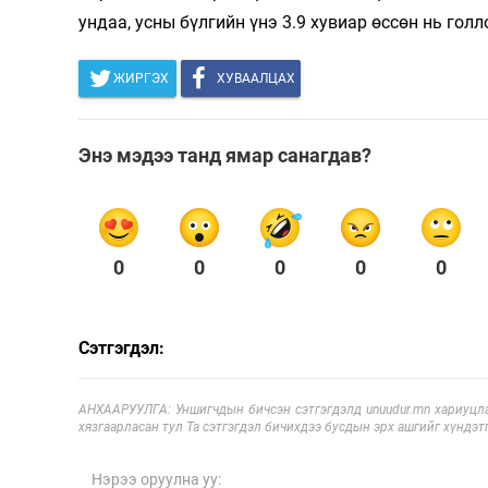
ундаа, усны бүлгийн үнэ 3.9 хувиар өссөн нь гол
ЖИРГЭХ
ХУВААЛЦАХ
Энэ мэдээ танд ямар санагдав?
0
0
0
0
0
Сэтгэгдэл:
АНХААРУУЛГА: Уншигчдын бичсэн сэтгэгдэлд unuudur.mn хариуцла
хязгаарласан тул Та сэтгэгдэл бичихдээ бусдын эрх ашгийг хүндэтг