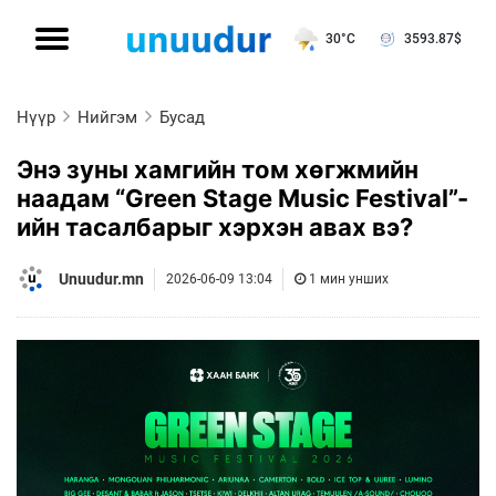
30°C
3593.87
$
Нүүр
Нийгэм
Бусад
Энэ зуны хамгийн том хөгжмийн
наадам “Green Stage Music Festival”-
ийн тасалбарыг хэрхэн авах вэ?
Unuudur.mn
2026-06-09 13:04
1 мин унших