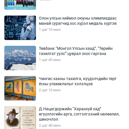
Олон улсын хиймэл оюуны олимпиадаас
манай сурагчид хос хүрэл медаль хүртэв
1 цаг 10 мин
Төвбанк “Монгол Улсын хаад”, “Төрийн
тахилгат уулс” цуврал зоос гаргана
1 цаг 40 мин
Чингис хааны тахилга, нүүдэлчдийн төрт
ёсны уламжлалыг хэлэлцэв
2 цаг 10 мин
Д.Нацагдоржийн “Харанхуй хад”
өгүүллэгийн арга, сэтгэлгээний нөлөөлөл,
шинэчлэл
2 цаг 40 мин