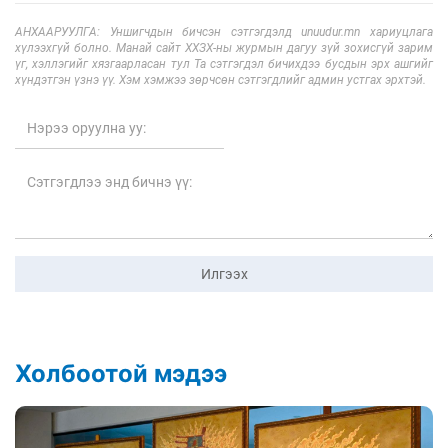
АНХААРУУЛГА: Уншигчдын бичсэн сэтгэгдэлд unuudur.mn хариуцлага
хүлээхгүй болно. Манай сайт ХХЗХ-ны журмын дагуу зүй зохисгүй зарим
үг, хэллэгийг хязгаарласан тул Та сэтгэгдэл бичихдээ бусдын эрх ашгийг
хүндэтгэн үзнэ үү. Хэм хэмжээ зөрчсөн сэтгэгдлийг админ устгах эрхтэй.
Илгээх
Холбоотой мэдээ