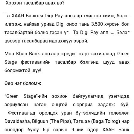
Хэрхэн тасалбар авах вэ?
Та ХААН Банкны Digi Pay апп-аар гүйлгээ хийж, бэлэг
илгээж, найзаа уриад Digi оноо тань 3,500 хүрсэн бол
тасалбартай болно гэсэн үг. Та Digi Pay апп → Бэлэг
цэсээр тасалбараа идэвхжүүлээрэй.
Мөн Khan Bank апп-аар кредит карт захиалаад Green
Stage фестивалийн тасалбар бэлгэнд шууд авах
боломжтой шүү!
Өөр нэг боломж
“Green Stage”-ийн зохион байгуулагчид үзэгчдэд
зориулсан нэгэн онцгой сюрприз задалж буй.
Фестивальд оролцох уран бүтээлчдийн төлөөлөл
Davaidasha, Bilguun (The Pips), Тэгшээ (Baga Toirog) нар
өнөөдөр буюу 6-р сарын 9-ний өдөр ХААН Банк