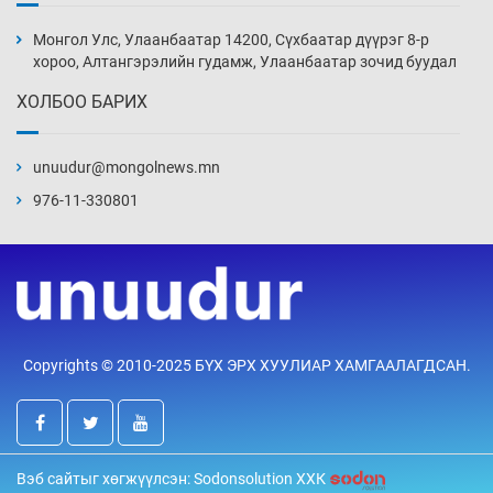
Цагдаагийн алба хаагчийг мөргөж зугтсан
этгээдийг илрүүлэв
Монгол Улс, Улаанбаатар 14200, Сүхбаатар дүүрэг 8-р
5 цаг 10 мин
хороо, Алтангэрэлийн гудамж, Улаанбаатар зочид буудал
ХОЛБОО БАРИХ
Нүүрс-пиролизийн үйлдвэр байгуулах
тогтоолын төслийг батлав
unuudur@mongolnews.mn
5 цаг 40 мин
976-11-330801
Б.Хулан ДАШТ-д түрүүлж, Г.Монголжин
хошой хүрэл медальтан болов
5 цаг 55 мин
Хуульчийн мэргэжлийн шалгалтын
Copyrights © 2010-2025 БҮХ ЭРХ ХУУЛИАР ХАМГААЛАГДСАН.
бүртгэлийг энэ баасан гарагт эхлүүлнэ
6 цаг 10 мин
“ДЦС-3”-ын засварыг өвлийн оргил
Вэб сайтыг хөгжүүлсэн: Sodonsolution ХХК
ачааллаас өмнө дуусгах үүрэг өгөв