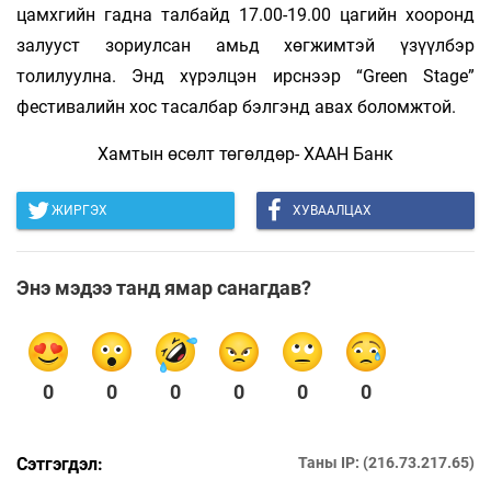
цамхгийн гадна талбайд 17.00-19.00 цагийн хооронд
залууст зориулсан амьд хөгжимтэй үзүүлбэр
толилуулна. Энд хүрэлцэн ирснээр “Green Stage”
фестивалийн хос тасалбар бэлгэнд авах боломжтой.
Хамтын өсөлт төгөлдөр- ХААН Банк
ЖИРГЭХ
ХУВААЛЦАХ
Энэ мэдээ танд ямар санагдав?
0
0
0
0
0
0
Сэтгэгдэл:
Таны IP: (216.73.217.65)