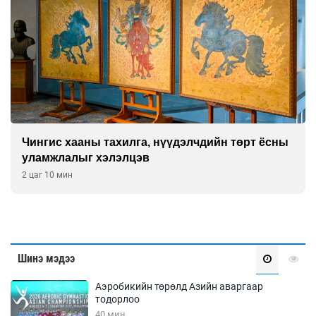
Чингис хааны тахилга, нүүдэлчдийн төрт ёсны
уламжлалыг хэлэлцэв
2 цаг 10 мин
Шинэ мэдээ
Аэробикийн төрөлд Азийн аваргаар
тодорлоо
40 мин