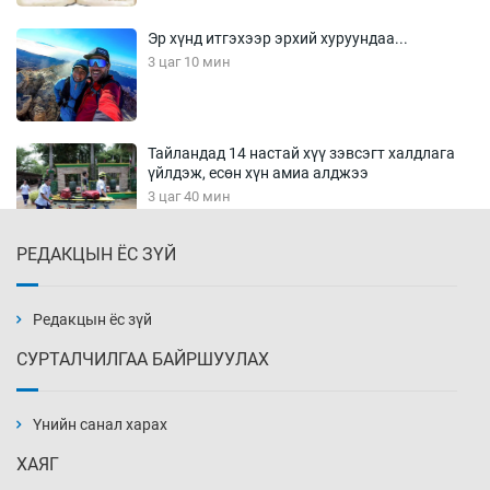
Эр хүнд итгэхээр эрхий хуруундаа...
3 цаг 10 мин
Тайландад 14 настай хүү зэвсэгт халдлага
үйлдэж, есөн хүн амиа алджээ
3 цаг 40 мин
РЕДАКЦЫН ЁС ЗҮЙ
Хүннү рок буюу монгол онгод
4 цаг 10 мин
Редакцын ёс зүй
СУРТАЛЧИЛГАА БАЙРШУУЛАХ
Сарьсан багваахайнууд голын эрэг дагуух
барилга, байгууламжийн дээвэрт үүрлэжээ
Үнийн санал харах
4 цаг 40 мин
ХАЯГ