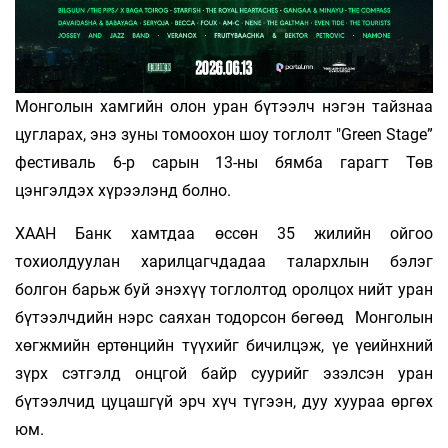
Монголын хамгийн олон уран бүтээлч нэгэн тайзнаа
цугларах, энэ зуны томоохон шоу тоглолт "Green Stage”
фестиваль 6-р сарын 13-ны бямба гарагт Төв
цэнгэлдэх хүрээлэнд болно.
ХААН Банк хамтдаа өссөн 35 жилийн ойгоо
тохиолдуулан харилцагчдадаа талархлын бэлэг
болгон барьж буй энэхүү тоглолтод оролцох нийт уран
бүтээлчдийн нэрс саяхан тодорсон бөгөөд Монголын
хөгжмийн ертөнцийн түүхийг бичилцэж, үе үеийнхний
зүрх сэтгэлд онцгой байр суурийг эзэлсэн уран
бүтээлчид цуцашгүй эрч хүч түгээн, дуу хуураа өргөх
юм.