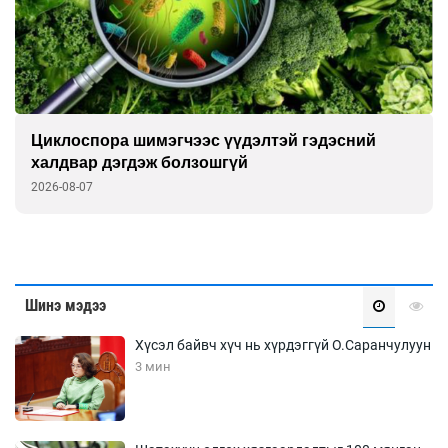
Циклоспора шимэгчээс үүдэлтэй гэдэсний
халдвар дэгдэж болзошгүй
2026-08-07
Шинэ мэдээ
Хүсэл байвч хүч нь хүрдэггүй О.Саранчулуун
3 мин