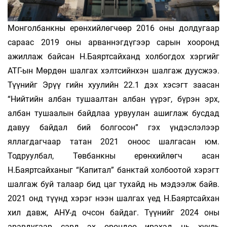
Монголбанкны ерөнхийлөгчөөр 2016 оны долдугаар
сараас 2019 оны арваннэгдүгээр сарын хооронд
ажиллаж байсан Н.Баяртсайханд холбогдох хэргийг
АТГ-ын Мөрдөн шалгах хэлтсийнхэн шалгаж дуусжээ.
Түүнийг Эрүү­ гийн хуулийн 22.1 дэх хэсэгт заасан
“Нийтийн албан тушаалтан албан үүрэг, бүрэн эрх,
албан тушаалын байдлаа урвуулан ашиглаж бусдад
давуу байдал бий болгосон” гэх үндэслэлээр
яллагдагчаар татан 2021 оноос шалгасан юм.
Тодруулбал, Төвбанкны ерөнхийлөгч асан
Н.Баяртсайханыг “Капитал” банктай холбоотой хэрэгт
шалгаж буй талаар бид цаг тухайд нь мэдээлж байв.
2021 онд түүнд хэрэг нээн шалгах үед Н.Баяртсайхан
хил давж, АНУ-д очсон байдаг. Түүнийг 2024 оны
аравдугаар сард эх орондоо ирэхэд нь хууль