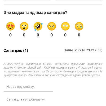
Энэ мэдээ танд ямар санагдав?
0
0
0
0
0
0
Сэтгэгдэл: (1)
Таны IP: (216.73.217.55)
АНХААРУУЛГА: Уншигчдын бичсэн сэтгэгдэлд unuudur.mn хариуцлага
хүлээхгүй болно. Манай сайт ХХЗХ-ны журмын дагуу зүй зохисгүй зарим
үг, хэллэгийг хязгаарласан тул Та сэтгэгдэл бичихдээ бусдын эрх ашгийг
хүндэтгэн үзнэ үү. Хэм хэмжээ зөрчсөн сэтгэгдлийг админ устгах эрхтэй.