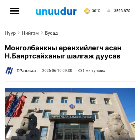
30°C
3593.87
$
Нүүр
Нийгэм
Бусад
Монголбанкны ерөнхийлөгч асан
Н.Баяртсайханыг шалгаж дуусав
Г.Равжаа
2026-06-10 09:30
1 мин унших