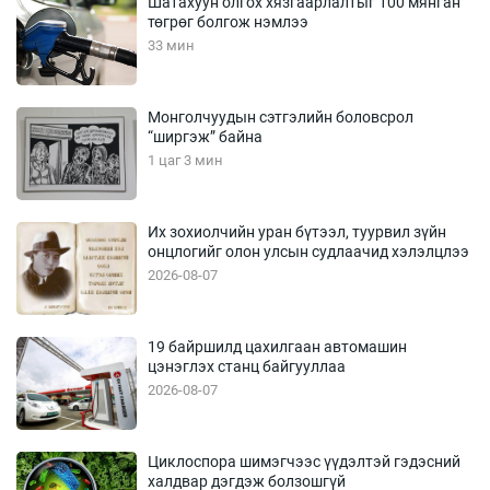
Шатахуун олгох хязгаарлалтыг 100 мянган
төгрөг болгож нэмлээ
33 мин
Монголчуудын сэтгэлийн боловсрол
“ширгэж” байна
1 цаг 3 мин
Их зохиолчийн уран бүтээл, туурвил зүйн
онцлогийг олон улсын судлаачид хэлэлцлээ
2026-08-07
19 байршилд цахилгаан автомашин
цэнэглэх станц байгууллаа
2026-08-07
Циклоспора шимэгчээс үүдэлтэй гэдэсний
халдвар дэгдэж болзошгүй