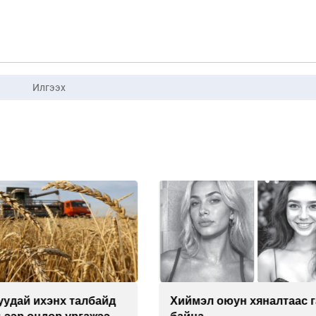
Илгээх
л оюун хяналтаас гарч
Техникийн өндөр үзүүл