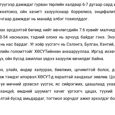
 түүгээр дамждаг гурван төрлийн халдвар 6-7 дугаар сард
кетсиоз, ойн хачигт хазуулснаар боррелиоз, энцефали
хачгаар дамждаг нь манайд элбэг тохиолддог.
ах эрсдэлтэй бөгөөд нийт өвч­лөгсдийн 7.6 хувийг малчи
0-54 насныхан, тэдний олонх нь эр­чүүд байдаг гэнэ. Эн
 нас бардаг. Уг хоёр үүсгэгч нь Сэлэнгэ, Булган, Хэнтий,
алийн голомттойг ХӨСҮТийнхөн анхаарууллаа. Иргэд ихэв
х, ойн бү­сэд ажил­лах үедээ хазуулж өвчилдөг байна.
, улайх, өндөр халуурах, бөөлжих, цочимтгой болох, д
инж тэмдэг илэрвэл ХӨСҮТ-д яаралтай хандахыг зөвлөв. Ц
үе мөчний үрэвсэл үүсгэх, яс сийрэгжих, цаашлаад ухаа
анцуй, өмдний шуумагт хачиг үргээгч цацах, түүхий 
дэлтэй бүсэд амьдардаг, тогтмол зорчдог ажил эрхэлдэг б