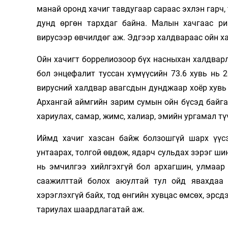
манай оронд хачиг тавдугаар сараас эхлэн гарч,
Олимп 2024
дунд өргөн тархдаг байна. Малын хачгаас рик
вирусээр өв­чилдөг аж. Эдгээр халдвараас ойн 
Ойн хачигт боррелиозоор бүх насныхан халдварл
бол энцефалит туссан хүмүүсийн 73.6 хувь нь 2
вирусний халдвар авагсдын дунджаар хоёр хувь нь
Архангай аймгийн зарим сумын ойн бүсэд байг
хариулах, самар, жимс, халиар, эмийн ургамал түү
Иймд хачиг хазсан байж болзошгүй шарх үүсэх
унтаарах, толгой өвдөж, ядарч сульдах зэрэг ш
нь эмчилгээ хийлгэхгүй бол архагшин, улмаар 
саажилттай болох аюултай тул ойд явахдаа х
хэрэглэхгүй байх, тод өнгийн хувцас өмсөх, эрс
тариулах шаардлагатай аж.