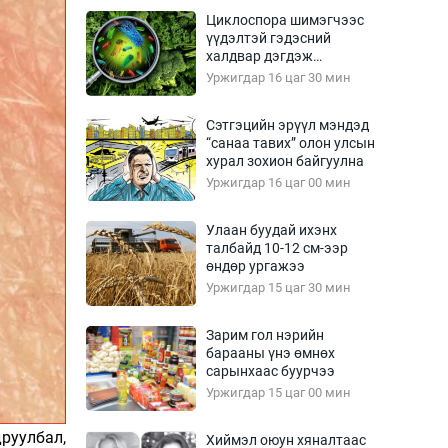
Урлагтай яриа
Циклоспора шимэгчээс
өрчил
үүдэлтэй гэдэсний
халдвар дэгдэж
энд-Эрхэм баян
болзошгүй
Уржигдар 16 цаг 30 мин
Сэтгэцийн эрүүл мэндэд
“санаа тавих” олон улсын
хүний үг
хурал зохион байгуулна
Уржигдар 16 цаг 00 мин
Улаан буудай ихэнх
талбайд 10-12 см-ээр
ага
Бусад
өндөр ургажээ
Уржигдар 15 цаг 30 мин
Фото
сурвалжлагч
Видео
Зарим гол нэрийн
Инфографик
барааны үнэ өмнөх
сарынхаас буурчээ
Санал асуулга
Уржигдар 15 цаг 00 мин
руулбал,
Хиймэл оюун хяналтаас