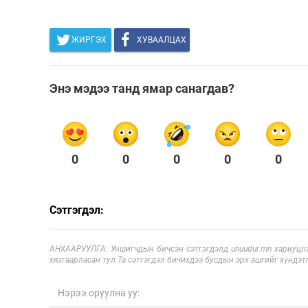
ЖИРГЭХ
ХУВААЛЦАХ
Энэ мэдээ танд ямар санагдав?
0
0
0
0
0
Сэтгэгдэл:
АНХААРУУЛГА: Уншигчдын бичсэн сэтгэгдэлд unuudur.mn хариуцла
хязгаарласан тул Та сэтгэгдэл бичихдээ бусдын эрх ашгийг хүндэтг