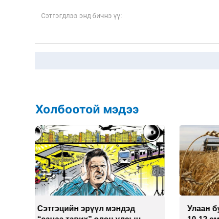
Холбоотой мэдээ
Улаан буудай ихэнх талбайд
Хиймэ