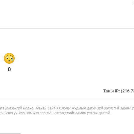
0
Таны IP: (216.7
га хүлээхгүй болно. Манай сайт ХХЗХ-ны журмын дагуу зүй зохисгүй зарим үг
эн үзнэ үү. Хэм хэмжээ зөрчсөн сэтгэгдлийг админ устгах эрхтэй.