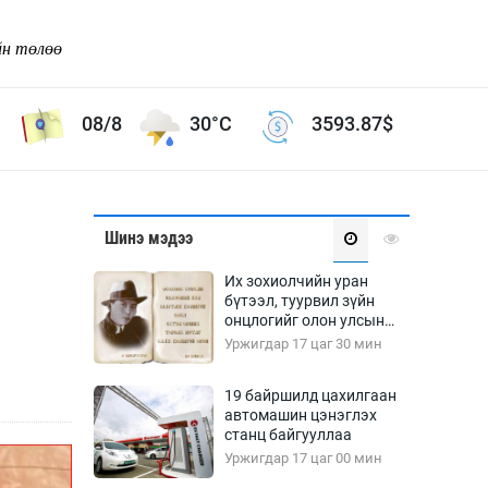
йн төлөө
08/8
30°C
3593.87
$
Соёл урлаг
Шинэ мэдээ
ой хөгжлийн зорилго -
Сонгодог урлаг
Их зохиолчийн уран
Ардын урлаг
бүтээл, туурвил зүйн
онцлогийг олон улсын
Дүрслэх урлаг
судлаачид хэлэлцлээ
Уржигдар 17 цаг 30 мин
Өв соёл
таг
Кино урлаг
19 байршилд цахилгаан
автомашин цэнэглэх
 орчин
Цирк
станц байгууллаа
ол
Уржигдар 17 цаг 00 мин
Рок поп, хип хоп
энд