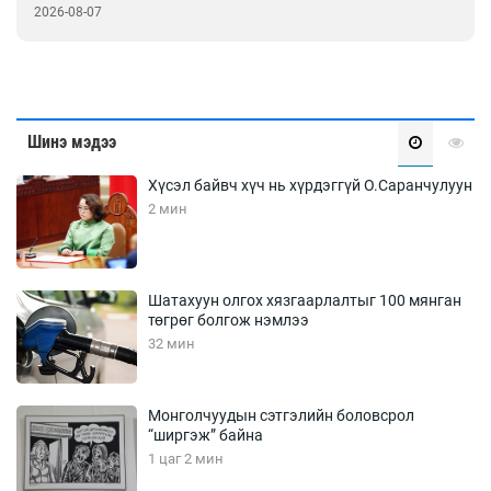
2026-08-07
Шинэ мэдээ
Хүсэл байвч хүч нь хүрдэггүй О.Саранчулуун
2 мин
Шатахуун олгох хязгаарлалтыг 100 мянган
төгрөг болгож нэмлээ
32 мин
Монголчуудын сэтгэлийн боловсрол
“ширгэж” байна
1 цаг 2 мин