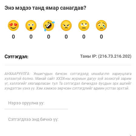
Энэ мэдээ танд ямар санагдав?
0
0
0
0
0
0
Сэтгэгдэл:
Таны IP: (216.73.216.202)
АНХААРУУЛГА: Уншигчдын бичсэн сэтгэгдэлд unuudur.mn хариуцлага
хүлээхгүй болно. Манай сайт ХХЗХ-ны журмын дагуу зүй зохисгүй зарим
үг, хэллэгийг хязгаарласан тул Та сэтгэгдэл бичихдээ бусдын эрх ашгийг
хүндэтгэн үзнэ үү. Хэм хэмжээ зөрчсөн сэтгэгдлийг админ устгах эрхтэй.