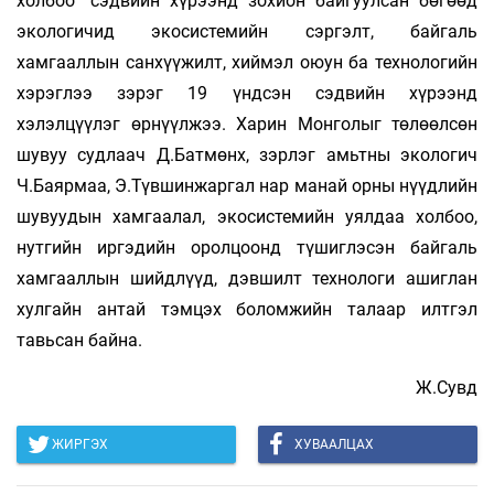
холбоо” сэдвийн хүрээнд зохион байгуулсан бөгөөд
экологичид экосистемийн сэргэлт, байгаль
хамгааллын санхүүжилт, хиймэл оюун ба технологийн
хэрэглээ зэрэг 19 үндсэн сэдвийн хүрээнд
хэлэлцүүлэг өрнүүлжээ. Харин Монголыг төлөөлсөн
шувуу судлаач Д.Батмөнх, зэрлэг амьтны экологич
Ч.Баярмаа, Э.Түвшинжаргал нар манай орны нүүдлийн
шувуудын хамгаалал, экосистемийн уялдаа холбоо,
нутгийн иргэдийн оролцоонд түшиглэсэн байгаль
хамгааллын шийдлүүд, дэвшилт технологи ашиглан
хулгайн антай тэмцэх боломжийн талаар илтгэл
тавьсан байна.
Ж.Сувд
ЖИРГЭХ
ХУВААЛЦАХ