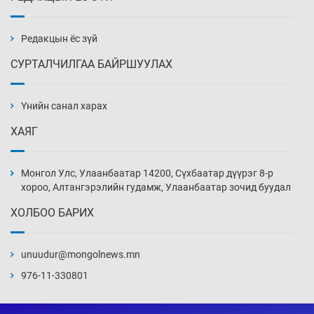
Улаан буудай ихэнх талбайд 10-12 см-ээр
өндөр ургажээ
2026-08-07
Редакцын ёс зүй
СУРТАЛЧИЛГАА БАЙРШУУЛАХ
Зарим гол нэрийн барааны үнэ өмнөх
сарынхаас буурчээ
Үнийн санал харах
2026-08-07
ХАЯГ
Хиймэл оюун хяналтаас гарч байна
2026-08-07
Монгол Улс, Улаанбаатар 14200, Сүхбаатар дүүрэг 8-р
хороо, Алтангэрэлийн гудамж, Улаанбаатар зочид буудал
ХОЛБОО БАРИХ
Эмэгтэйчүүд Бээжин, эрэгтэйчүүд Японд
бэлтгэл базаахаар хилийн дээс алхлаа
unuudur@mongolnews.mn
2026-08-07
976-11-330801
АНУ-ын Цэргийн кибер командлалаын
ажилтнууд амиа хорлох явдал эрс