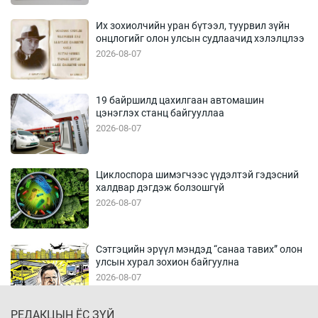
Их зохиолчийн уран бүтээл, туурвил зүйн
онцлогийг олон улсын судлаачид хэлэлцлээ
2026-08-07
19 байршилд цахилгаан автомашин
цэнэглэх станц байгууллаа
2026-08-07
Циклоспора шимэгчээс үүдэлтэй гэдэсний
халдвар дэгдэж болзошгүй
2026-08-07
Сэтгэцийн эрүүл мэндэд “санаа тавих” олон
улсын хурал зохион байгуулна
2026-08-07
РЕДАКЦЫН ЁС ЗҮЙ