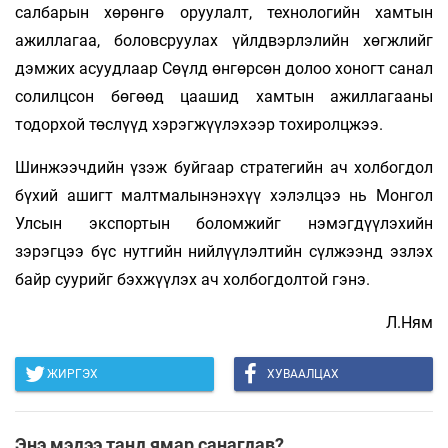
салбарын хөрөнгө оруулалт, технологийн хамтын
ажиллагаа, боловсруулах үйлдвэрлэлийн хөгжлийг
дэмжих асуудлаар Сөүлд өнгөрсөн долоо хоногт санал
солилцсон бөгөөд цаашид хамтын ажиллагааны
тодорхой төслүүд хэрэгжүүлэхээр тохиролцжээ.
Шинжээчдийн үзэж буйгаар стратегийн ач холбогдол
бүхий ашигт малтмалынэнэхүү хэлэлцээ нь Монгол
Улсын экспортын боломжийг нэмэгдүүлэхийн
зэрэгцээ бүс нутгийн нийлүүлэлтийн сүлжээнд эзлэх
байр суурийг бэхжүүлэх ач холбогдолтой гэнэ.
Л.Ням
ЖИРГЭХ
ХУВААЛЦАХ
Энэ мэдээ танд ямар санагдав?