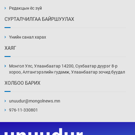
2 цаг 48 мин
Редакцын ёс зүй
СУРТАЛЧИЛГАА БАЙРШУУЛАХ
Сошиал хийрхэлд “барьцаалагдсан” сайд,
дарга нарын туйлшрал
Үнийн санал харах
3 цаг 18 мин
ХАЯГ
Боловсролын чанар уруудах бүрд босгоо
намсгасаар л байх уу
Монгол Улс, Улаанбаатар 14200, Сүхбаатар дүүрэг 8-р
3 цаг 48 мин
хороо, Алтангэрэлийн гудамж, Улаанбаатар зочид буудал
ХОЛБОО БАРИХ
Монгол Улсын эмэгтэй шигшээ баг
өмсгөлөө гардан авлаа
unuudur@mongolnews.mn
18 цаг 17 мин
976-11-330801
К.Роналдугийн хуримд хэн уригдав
19 цаг 48 мин