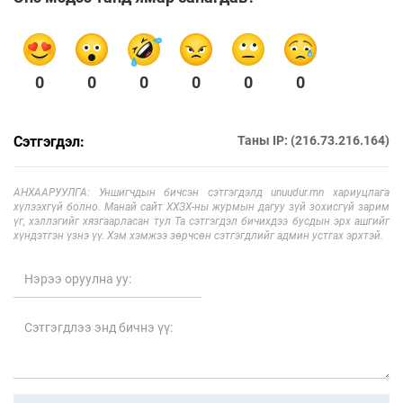
0
0
0
0
0
0
Сэтгэгдэл:
Таны IP: (216.73.216.164)
АНХААРУУЛГА: Уншигчдын бичсэн сэтгэгдэлд unuudur.mn хариуцлага
хүлээхгүй болно. Манай сайт ХХЗХ-ны журмын дагуу зүй зохисгүй зарим
үг, хэллэгийг хязгаарласан тул Та сэтгэгдэл бичихдээ бусдын эрх ашгийг
хүндэтгэн үзнэ үү. Хэм хэмжээ зөрчсөн сэтгэгдлийг админ устгах эрхтэй.