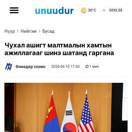
30°C
3593.5
$
Нүүр
Нийгэм
Бусад
Чухал ашигт малтмалын хамтын
ажиллагааг шинэ шатанд гаргана
Өнөөдөр сонин
2026-06-10 17:30
1 мин