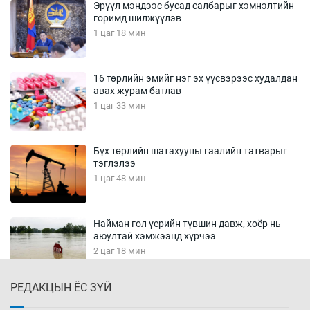
Эрүүл мэндээс бусад салбарыг хэмнэлтийн
горимд шилжүүлэв
1 цаг 18 мин
16 төрлийн эмийг нэг эх үүсвэрээс худалдан
авах журам батлав
1 цаг 33 мин
Бүх төрлийн шатахууны гаалийн татварыг
тэглэлээ
1 цаг 48 мин
Найман гол үерийн түвшин давж, хоёр нь
аюултай хэмжээнд хүрчээ
2 цаг 18 мин
РЕДАКЦЫН ЁС ЗҮЙ
Монгол Улс дундаас дээш орлоготой
орнуудын тоонд багтав