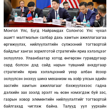
Монгол Улс, Бүгд Найрамдах Солонгос Улс чухал
ашигт малтмалын салбар дахь хамтын ажиллагаагаа
өргөжүүлэх, нийлүүлэлтийн сүлжээний тогтвортой
байдлыг хангах зорилготой стратегийн яриа хэлэлцээг
эхлүүллээ. Улаанбаатар хотод өнгөрсөн гуравдугаар
сард болсон дэд сайд нарын түвшний анхдугаар
стратегийн яриа хэлэлцээний үеэр албан ёсоор
эхлүүлсэн энэхүү шинэ механизм нь хоёр улсын эдийн
засгийн хамтын ажиллагааг бэхжүүлэхээс гадна
дэлхийн зах зээлд эрэлт нь өсөн нэмэгдэж буй зэс,
газрын ховор элементийн нийлүүлэлтийг тогтвортой
байлгахад чиглэж байна. Талууд уул уурхайн