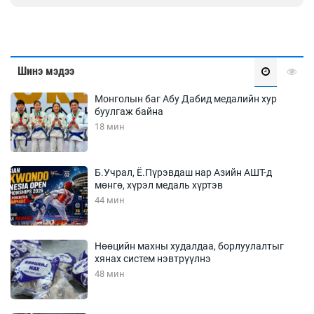
Шинэ мэдээ
Монголын баг Абу Дабид медалийн хур
буулгаж байна
18 мин
Б.Учрал, Ё.Пүрэвдаш нар Азийн АШТ-д
мөнгө, хүрэл медаль хүртэв
44 мин
Нөөцийн махны худалдаа, борлуулалтыг
хянах систем нэвтрүүлнэ
48 мин