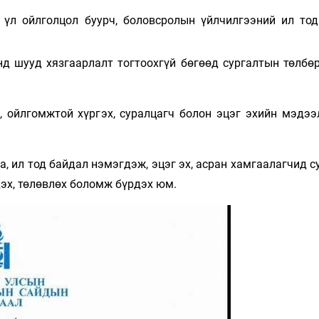
, үл ойлголцол буурч, боловсролын үйлчилгээний ил то
д шууд хязгаарлалт тогтоохгүй бөгөөд сургалтын төлбөр
, ойлгомжтой хүргэх, суралцагч болон эцэг эхийн мэдээ
, ил тод байдал нэмэгдэж, эцэг эх, асран хамгаалагчид 
эх, төлөвлөх боломж бүрдэх юм.