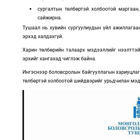
сургалтын төлбөртэй холбоотой маргаан
сайжирна.
Тушаал нь хувийн сургуулиудын үйл ажиллагаан
эрхэд халдахгүй.
Харин төлбөрийн талаарх мэдээллийг нээлттэй
эрхийг хангахад чиглэж байна.
Ингэснээр боловсролын байгууллагын хариуцлага
төлбөртэй холбоотой шийдвэрийг урьдчилан мэд