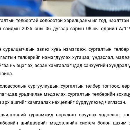
ргалтын төлбөртэй холбоотой харилцааны ил тод, нээлттэ
 сайдын 2026 оны 06 дугаар сарын 08-ны өдрийн А/11
н суралцагчдын эзлэх хувь нэмэгдэж, сургалтын төлбөр
галтын төлбөрийг нэмэгдүүлэх хугацаа, үндэслэл, мэдээ
гаа нь эцэг эх, асран хамгаалагчдад санхүүгийн хүндрэл ү
байна.
оловсролын сургуулиудын сургалтын төлбөр тогтоох, өөр
аалагчдад урьдчилан мэдээлэх, сургалтын төлбөрийн зохи
н эрх ашгийг хамгаалах нөхцөлийг бүрдүүлэхэд чиглэсэн.
лчилгээний хураамжид өөрчлөлт оруулах үндэслэл, то
өлбөрийн шийдвэрийг мэдээллийн систем болон цахим 