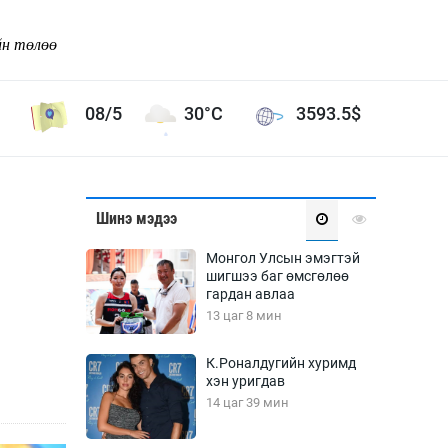
йн төлөө
08/5
30°C
3593.5
$
Соёл урлаг
Шинэ мэдээ
ой хөгжлийн зорилго -
Сонгодог урлаг
г
Монгол Улсын эмэгтэй
Ардын урлаг
шигшээ баг өмсгөлөө
гардан авлаа
Дүрслэх урлаг
13 цаг 8 мин
Өв соёл
таг
Кино урлаг
К.Роналдугийн хуримд
хэн уригдав
 орчин
Цирк
14 цаг 39 мин
ол
Рок поп, хип хоп
энд