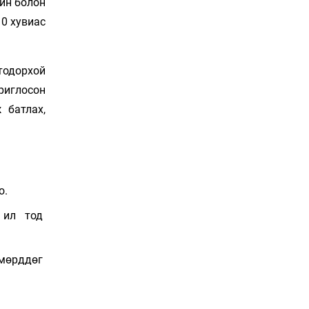
йн болон
19 цаг 9 мин
0 хувиас
СОР17-гийн төлөөлөгчид
“Нүүдэлчин” фестивалийг
тодорхой
үзэж сонирхоно
19 цаг 39 мин
риглосон
 батлах,
Спорт ба
энтертайнментын хослол
“Триатлон-2026”
20 цаг 9 мин
о.
Дуу чимээний бохирдолд
дарлуулсаар дуусах нь
 ил тод
20 цаг 39 мин
 мөрддөг
Шинэ төмөр зам тавих
хүсэл ба шинэчлэлийн
тэргүүний хясал
21 цаг 9 мин