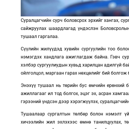
Олимп 2024
Суралцагчийн сурч боловсрох эрхийг хангах, су
сайжруулах шаардлагад үндэслэн Боловсролын
тушаал гаргалаа.
Сүүлийн жилүүдэд хувийн сургуулийн тоо боло
нэмэгдэх хандлага ажиглагдаж байна. Гэвч сур
хэлбэр сургуулиудын хувьд харилцан адилгүй бай
ойлголцол, маргаан гарах нөхцөлийг бий болгож 
Энэхүү тушаал нь төрийн бус өмчийн ерөнхий б
ажиллагааг ил тод болгох, эцэг эх, асран хамг
гэрээний үндсэн дээр хэрэгжүүлэх, суралцагчий
Тушаалаар сургалтын төлбөр болон нэмэлт үй
хичээлийн жил эхлэхээс өмнө танилцуулах, т