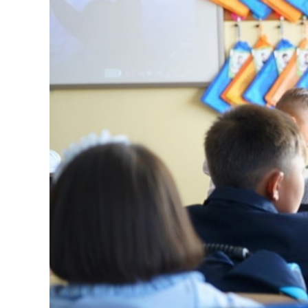
126-гийн НЭГ
Ертөнц
Спорт
Нийгэм
Бөх
Техник технологи
Сагсан бөмбөг
Шинжлэх ухаан
Хөлбөмбөг
Сонин хачин
Олимпын төрөл
Дэлхийн монгол
Тулааны спорт
Олимпын бус төр