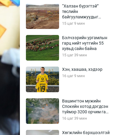
Урлагтай яриа
“Халзан бүрэгтэй”
өрчил
төслийн
байгууламжуудыг
энд-Эрхэм баян
албадан буулгах
15 цаг 9 мин
захирамж гаргажээ
Бэлчээрийн ургамлын
гарц нийт нутгийн 55
хүний үг
хувьд сайн байна
15 цаг 39 мин
Хэн, хаашаа, хэдээр
ага
Бусад
16 цаг 9 мин
Фото
сурвалжлагч
Видео
Вашингтон мужийн
Инфографик
Спокейн хотод дэгдсэн
түймэр 3200 орчим га
Санал асуулга
талбай хамарчээ
16 цаг 39 мин
Хөгжлийн бэрхшээлтэй