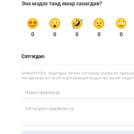
Энэ мэдээ танд ямар санагдав?
0
0
0
0
0
Сэтгэгдэл:
АНХААРУУЛГА: Уншигчдын бичсэн сэтгэгдэлд unuudur.mn хариуцла
хязгаарласан тул Та сэтгэгдэл бичихдээ бусдын эрх ашгийг хүндэтг