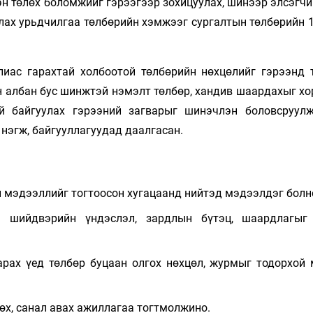
н төлөх боломжийг гэрээгээр зохицуулах, шинээр элсэгчи
лах урьдчилгаа төлбөрийн хэмжээг сургалтын төлбөрийн 1
улиас гарахтай холбоотой төлбөрийн нөхцөлийг гэрээнд 
н албан бус шинжтэй нэмэлт төлбөр, хандив шаардахыг хо
ай байгуулах гэрээний загварыг шинэчлэн боловсруулж
 нэгж, байгууллагуудад даалгасан.
 мэдээллийг тогтоосон хугацаанд нийтэд мэдээлдэг болн
н шийдвэрийн үндэслэл, зардлын бүтэц, шаардлагыг
гарах үед төлбөр буцаан олгох нөхцөл, журмыг тодорхой
өх, санал авах ажиллагаа тогтмолжино.