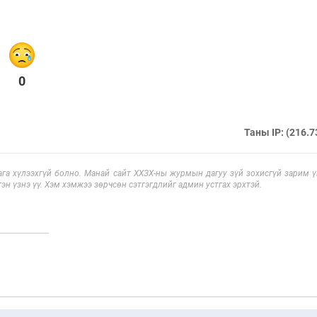
0
Таны IP: (216.7
га хүлээхгүй болно. Манай сайт ХХЗХ-ны журмын дагуу зүй зохисгүй зарим үг
эн үзнэ үү. Хэм хэмжээ зөрчсөн сэтгэгдлийг админ устгах эрхтэй.