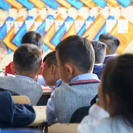
Ханш
Хэрэг з
Эрэлттэй мэдээ
Эрүүл м
Хууль ёс
Хүмүүс
Албаны 
Бусад
Life style
Ярилцл
Зөвлөгөө
Хоймор
Өнөөдрийн тухай
Уншигч-
өл