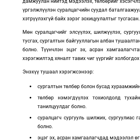
дамжуулан нийтэд мэдээлэх, төлбөрийг хэсэгчлэ
үргэлжлүүлэн суралцагчийн суудал баталгаажуу
хэтрүүлэхгүй байх зэрэг зохицуулалтыг тусгасан.
Мөн суралцагчийг элсүүлэх, шилжүүлэх, сургу
тусгах, сургалтын байгууллагын албан тушаалта
болно. Түүнчлэн эцэг эх, асран хамгаалагчт
хэрэгжилтэд хяналт тавих чиг үүргийг холбогдох
Энэхүү тушаал хэрэгжсэнээр:
сургалтын төлбөр болон бусад хураамжийн
төлбөр нэмэгдүүлэх тохиолдолд тухай
танилцуулдаг болно.
суралцагч сургууль шилжих, сургуулиас 
болно.
эцэг эх, асран хамгаалагчдад мэдээлэл өг