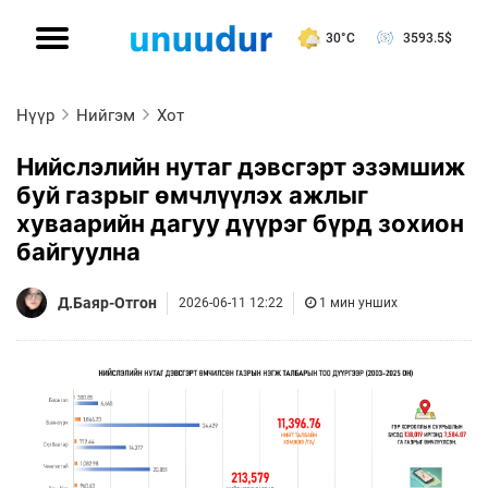
30°C
3593.5
$
Нүүр
Нийгэм
Хот
Нийслэлийн нутаг дэвсгэрт эзэмшиж
буй газрыг өмчлүүлэх ажлыг
хуваарийн дагуу дүүрэг бүрд зохион
байгуулна
Д.Баяр-Отгон
2026-06-11 12:22
1 мин унших