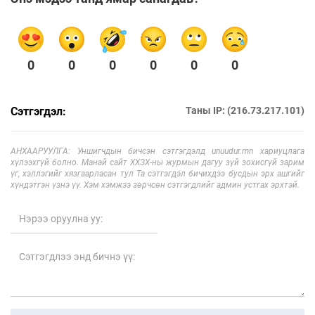
0
0
0
0
0
0
Сэтгэгдэл:
Таны IP: (216.73.217.101)
АНХААРУУЛГА: Уншигчдын бичсэн сэтгэгдэлд unuudur.mn хариуцлага
хүлээхгүй болно. Манай сайт ХХЗХ-ны журмын дагуу зүй зохисгүй зарим
үг, хэллэгийг хязгаарласан тул Та сэтгэгдэл бичихдээ бусдын эрх ашгийг
хүндэтгэн үзнэ үү. Хэм хэмжээ зөрчсөн сэтгэгдлийг админ устгах эрхтэй.