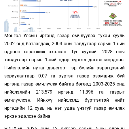
Монгол Улсын иргэнд газар өмчлүүлэх тухай хууль
2002 онд батлагдаж, 2003 оны тавдугаар сарын 1-ний
өдрөөс хэрэгжиж эхэлсэн. Тус хуулийг 2028 оны
тавдугаар сарын 1-ний өдөр хүртэл дагаж мөрдөнө.
Нийслэлийн нутаг дэвсгэрт гэр бүлийн хэрэгцээний
зориулалтаар 0.07 га хүртэл газар эзэмшиж буй
иргэнд газар өмчлүүлж байгаа бөгөөд 2003-2025 онд
нийслэлийн 213,579 иргэнд 11,396 га газрыг
өмчлүүлсэн. Ийнхүү нийслэлд бүртгэлтэй нийт
иргэдийн 12 хувь нь нэг удаа үнэгүй газар өмчлөх
эрхээ эдэлсэн байна.
НИТХ-ын 2025 оны 12 дугаар сарын 5-ны өдрийн