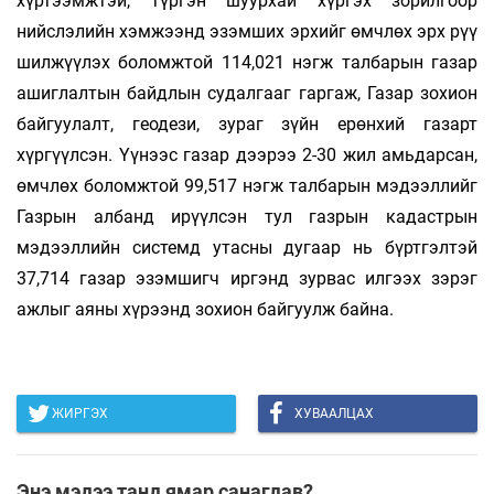
хүртээмжтэй, түргэн шуурхай хүргэх зорилгоор
нийслэлийн хэмжээнд эзэмших эрхийг өмчлөх эрх рүү
шилжүүлэх боломжтой 114,021 нэгж талбарын газар
ашиглалтын байдлын судалгааг гаргаж, Газар зохион
байгуулалт, геодези, зураг зүйн ерөнхий газарт
хүргүүлсэн. Үүнээс газар дээрээ 2-30 жил амьдарсан,
өмчлөх боломжтой 99,517 нэгж талбарын мэдээллийг
Газрын албанд ирүүлсэн тул газрын кадастрын
мэдээллийн системд утасны дугаар нь бүртгэлтэй
37,714 газар эзэмшигч иргэнд зурвас илгээх зэрэг
ажлыг аяны хүрээнд зохион байгуулж байна.
ЖИРГЭХ
ХУВААЛЦАХ
Энэ мэдээ танд ямар санагдав?