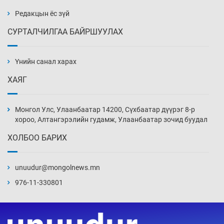
3 цаг 19 мин
Редакцын ёс зүй
СУРТАЛЧИЛГАА БАЙРШУУЛАХ
Боловсролын зээлийн сангаар гадаадад
суралцагчдын амьжиргааны зардлын
хэмжээг шинэчлэн тогтоох нь
Үнийн санал харах
3 цаг 49 мин
ХАЯГ
Монголын баг Абу Дабид медалийн хур
буулгаж байна
Монгол Улс, Улаанбаатар 14200, Сүхбаатар дүүрэг 8-р
4 цаг 19 мин
хороо, Алтангэрэлийн гудамж, Улаанбаатар зочид буудал
ХОЛБОО БАРИХ
Б.Учрал, Ё.Пүрэвдаш нар Азийн АШТ-д
мөнгө, хүрэл медаль хүртэв
unuudur@mongolnews.mn
4 цаг 46 мин
976-11-330801
Нөөцийн махны худалдаа, борлуулалтыг
хянах систем нэвтрүүлнэ
4 цаг 49 мин