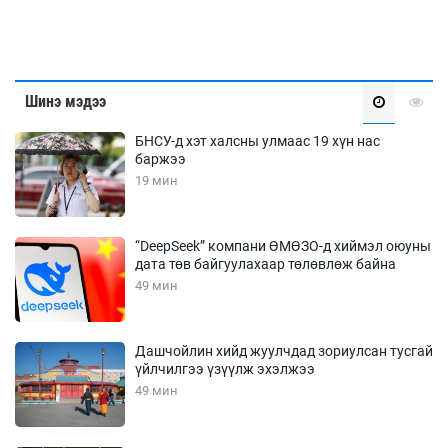
Шинэ мэдээ
БНСУ-д хэт халсны улмаас 19 хүн нас
баржээ
19 мин
“DeepSeek” компани ӨМӨЗО-д хиймэл оюуны
дата төв байгуулахаар төлөвлөж байна
49 мин
Дашчойлин хийд жуулчдад зориулсан тусгай
үйлчилгээ үзүүлж эхэлжээ
49 мин