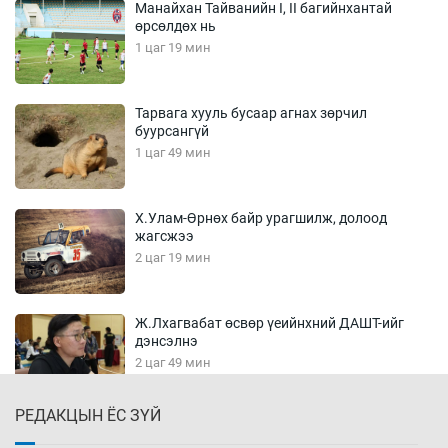
Манайхан Тайванийн I, II багийнхантай
өрсөлдөх нь
1 цаг 19 мин
Тарвага хууль бусаар агнах зөрчил
буурсангүй
1 цаг 49 мин
Х.Улам-Өрнөх байр урагшилж, долоод
жагсжээ
2 цаг 19 мин
Ж.Лхагвабат өсвөр үеийнхний ДАШТ-ийг
дэнсэлнэ
2 цаг 49 мин
РЕДАКЦЫН ЁС ЗҮЙ
Иран тэсэж үлдсэн ч удаан хугацаанд хүнд
үеийг туулна