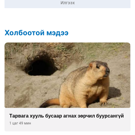
Илгээх
Холбоотой мэдээ
Тарвага хууль бусаар агнах зөрчил буурсангүй
1 цаг 49 мин