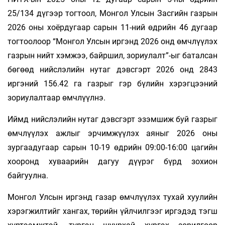
25/134 дүгээр тогтоол, Монгол Улсын Засгийн газрын
2026 оны хоёрдугаар сарын 11-ний өдрийн 46 дугаар
тогтоолоор “Монгол Улсын иргэнд 2026 онд өмчлүүлэх
газрын нийт хэмжээ, байршил, зориулалт”-ыг баталсан
бөгөөд нийслэлийн нутаг дэвсгэрт 2026 онд 2843
иргэний 156.42 га газрыг гэр бүлийн хэрэгцээний
зориулалтаар өмчлүүлнэ.
Иймд нийслэлийн нутаг дэвсгэрт эзэмшиж буй газрыг
өмчлүүлэх ажлыг эрчимжүүлэх аяныг 2026 оны
зургаадугаар сарын 10-19 өдрийн 09:00-16:00 цагийн
хооронд хуваарийн дагуу дүүрэг бүрд зохион
байгуулна.
Монгол Улсын иргэнд газар өмчлүүлэх тухай хуулийн
хэрэгжилтийг хангах, төрийн үйлчилгээг иргэдэд тэгш