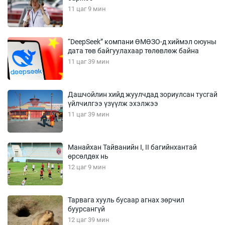
11 цаг 9 мин
“DeepSeek” компани ӨМӨЗО-д хиймэл оюуны
дата төв байгуулахаар төлөвлөж байна
11 цаг 39 мин
Дашчойлин хийд жуулчдад зориулсан тусгай
үйлчилгээ үзүүлж эхэлжээ
11 цаг 39 мин
Манайхан Тайванийн I, II багийнхантай
өрсөлдөх нь
12 цаг 9 мин
Тарвага хууль бусаар агнах зөрчил
буурсангүй
12 цаг 39 мин