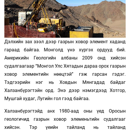
Дэлхийн зах зээл дээр газрын ховор элемент хаданд
гараад байгаа. Монголд үнэ хүргэх ордууд бий.
Америкийн Геологийн албаны 2009 онд хийсэн
судалгаагаар “Монгол Улс Хятадын дараа орох газрын
ховор элементийн нөөцтэй” гэж гарсан гэдэг.
Тэдгээрийн нэг нь Ховдын Мянгадад байдаг
Халзанбүрэгтэйн орд. Энэ дээр нэмэгдээд Хотгор,
Мушгай худаг, Лугийн гол гээд байгаа.
Халзанбүрэгтэйд анх 1980-аад оны үед Оросын
геологичид газрын ховор элеменьтийн судалгааг
хийсэн. Тэр үеийн тайланд нь тайланд