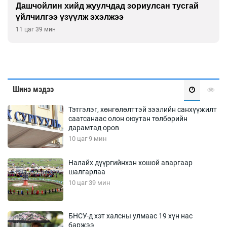
Дашчойлин хийд жуулчдад зориулсан тусгай
үйлчилгээ үзүүлж эхэлжээ
11 цаг 39 мин
Шинэ мэдээ
Тэтгэлэг, хөнгөлөлттэй зээлийн санхүүжилт
саатсанаас олон оюутан төлбөрийн
дарамтад оров
10 цаг 9 мин
Налайх дүүргийнхэн хошой аваргаар
шалгарлаа
10 цаг 39 мин
БНСУ-д хэт халсны улмаас 19 хүн нас
баржээ