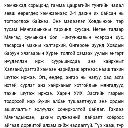
хэмжихэд сорьцонд гамма цацрагийн тунгийн чадал
зөвш өөрөгдөх хэмжээнээс 2-4 дахин их байсан нь
тогтоогдож байжээ. Энэ мэдээлэл Ховдынхон, тэр
тусам Мянгадынхны тархинд суусан. Нөгөө талаар
Мянгад сумынхан бол Чингүнжавын үсэрсэн цус,
тасарсан махны хэлтэрхий. Өнгөрсөн зуунд Ховдын
баруун хязгаарын Хүрэн толгой хэмээх уулын энгэрт
нүүдэллэн ирж суурьшихдаа энэ хайрхныг
Халзанбүрэгтэй хэмээн нэрийдэж эртнээс нааш тахин
шүтэж иржээ. Эгц өндөр, энгэр нь налуу, хад асга
ихтэй, сүрлэг энэ хайрханыг хотгойдын мянгадууд
тахин шүтэж иржээ. Харин УИХ, Засгийн газрын
тодорхой нэр бүхий албан тушаалтнууд энэ ордын
ашиглалтыг эхлүүлэх сонирхолтой байдаг. Гэхдээ
Мянгадынхан, цахим сүлжээний дайралт хоёроос
айгаад дорвитой алхам хийж чаддаггүй. Түр хааж, түр