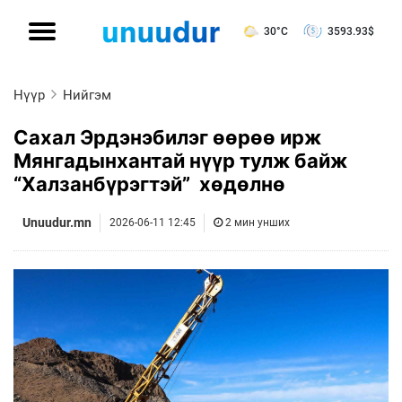
30°C
3593.93
$
Нүүр
Нийгэм
Сахал Эрдэнэбилэг өөрөө ирж
Мянгадынхантай нүүр тулж байж
“Халзанбүрэгтэй” хөдөлнө
Unuudur.mn
2026-06-11 12:45
2 мин унших