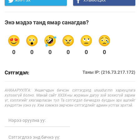
ЖИРГЭХ
ХУВААЛЦАХ
Энэ мэдээ танд ямар санагдав?
0
0
0
0
0
0
Сэтгэгдэл:
Таны IP: (216.73.217.172)
АНХААРУУЛГА: Уншигчдын бичсэн сэтгэгдэлд unuudur.mn хариуцлага
хүлээхгүй болно. Манай сайт ХХЗХ-ны журмын дагуу зүй зохисгүй зарим
үг, хэллэгийг хязгаарласан тул Та сэтгэгдэл бичихдээ бусдын эрх ашгийг
хүндэтгэн үзнэ үү. Хэм хэмжээ зөрчсөн сэтгэгдлийг админ устгах эрхтэй.