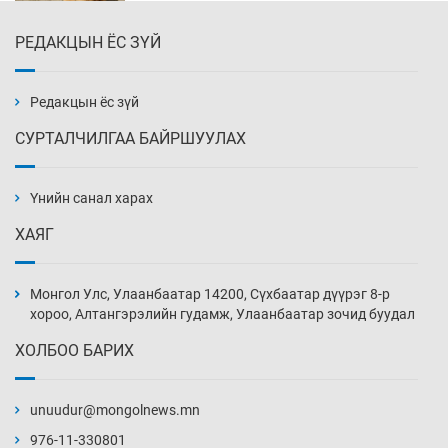
РЕДАКЦЫН ЁС ЗҮЙ
Х.Улам-Өрнөх байр урагшилж, долоод
жагсжээ
13 цаг 9 мин
Редакцын ёс зүй
СУРТАЛЧИЛГАА БАЙРШУУЛАХ
Ж.Лхагвабат өсвөр үеийнхний ДАШТ-ийг
дэнсэлнэ
Үнийн санал харах
13 цаг 39 мин
ХАЯГ
Иран тэсэж үлдсэн ч удаан хугацаанд хүнд
үеийг туулна
Монгол Улс, Улаанбаатар 14200, Сүхбаатар дүүрэг 8-р
14 цаг 9 мин
хороо, Алтангэрэлийн гудамж, Улаанбаатар зочид буудал
ХОЛБОО БАРИХ
Боловсролын зээлийн сангаар гадаадад
суралцагчдын амьжиргааны зардлын
хэмжээг шинэчлэн тогтоох нь
unuudur@mongolnews.mn
14 цаг 39 мин
976-11-330801