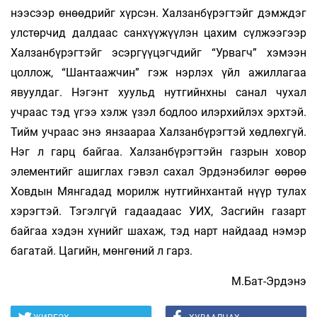
нээсээр өнөөдрийг хүрсэн. Халзанбүрэгтэйг дэмждэг
улстөрчид далдаас санхүүжүүлэн цахим сүлжээгээр
Халзанбүрэгтэйг эсэргүүцэгчдийг “Урвагч” хэмээн
цоллож, “Шантаажчин” гэж нэрлэх үйл ажиллагаа
явуулдаг. Нэгэнт хуульд нутгийнхны санал чухал
учраас тэд үгээ хэлж үзэл бодлоо илэрхийлэх эрхтэй.
Тийм учраас энэ янзаараа Халзанбүрэгтэй хөдлөхгүй.
Нэг л гарц байгаа. Халзанбүрэгтэйн газрын ховор
элементийг ашиглах гэвэл сахал Эрдэнэбилэг өөрөө
Ховдын Мянгадад морилж нутгийнхантай нүүр тулах
хэрэгтэй. Тэгэлгүй гадаадаас УИХ, Засгийн газарт
байгаа хэдэн хүнийг шахаж, тэд нарт найдаад нэмэр
багатай. Цагийн, мөнгөний л гарз.
М.Бат-Эрдэнэ