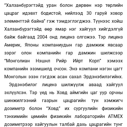
“Халзанбүрэгтэйд уран болон дөрвөн нэр төрлийн
цацраг идэвхт бодистой, нийлээд 30 гаруй ховор
элементтэй байна” гэж тэмдэглэгджээ. Түүнээс хойш
Халзанбүрэгтэйд өөр ямар нэг хайгуул хийгдэлгүй
байж байгаад 2004 онд лиценз олгожээ. Тэр лиценз
Америк, Японы компаниудын гар дамжиж явсаар
зэрэг олон компанийн гар дамжин шилжсээр
“Монголиан Нэшнл Рийр Ийрт Корп” хэмээх
компанийн эзэмшилд очсон. Энэ компани нэгэн цагт
Монголын эзэн гэгдэж асан сахал Эрдэнэбилэгийнх.
Эрдэнэбилэг лиценз шилжүүлж аваад хайгуул
эхлүүлсэн. Тэр үед нь Ховд аймгийн цаг уур орчны
шинжилгээний газрын цацрагийн тун хэмжигч
дозиметр болон “Ховд” их сургуулийн физикийн
тэнхимийн цөмийн физикийн лабораторийн АТМЕХ
дозиметрээр хайгуулын талбай дахь цацрагийн тунг