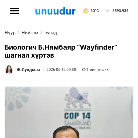
30°C
3593.93
$
Нүүр
Нийгэм
Бусад
Биологич Б.Нямбаяр “Wayfinder”
шагнал хүртэв
Ж.Сувдмаа
2026-06-12 09:30
1 мин унших