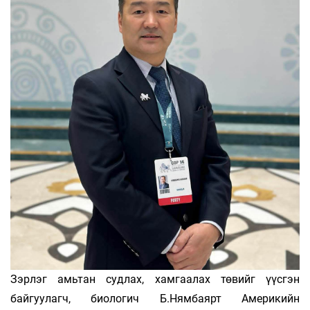
Зэрлэг амьтан судлах, хамгаалах төвийг үүсгэн
байгуулагч, биологич Б.Нямбаярт Америкийн