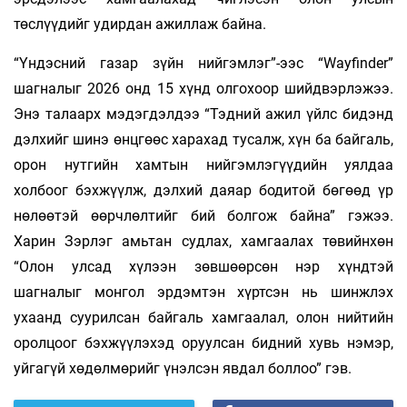
төслүүдийг удирдан ажиллаж байна.
“Үндэсний газар зүйн нийгэмлэг”-ээс “Wayfinder”
шагналыг 2026 онд 15 хүнд олгохоор шийдвэрлэжээ.
Энэ талаарх мэдэгдэлдээ “Тэдний ажил үйлс бидэнд
дэлхийг шинэ өнцгөөс харахад тусалж, хүн ба байгаль,
орон нутгийн хамтын нийгэмлэгүүдийн уялдаа
холбоог бэхжүүлж, дэлхий даяар бодитой бөгөөд үр
нөлөөтэй өөрчлөлтийг бий болгож байна” гэжээ.
Харин Зэрлэг амьтан судлах, хамгаалах төвийнхөн
“Олон улсад хүлээн зөвшөөрсөн нэр хүндтэй
шагналыг монгол эрдэмтэн хүртсэн нь шинжлэх
ухаанд суурилсан байгаль хамгаалал, олон нийтийн
оролцоог бэхжүүлэхэд оруулсан бидний хувь нэмэр,
уйгагүй хөдөлмөрийг үнэлсэн явдал боллоо” гэв.