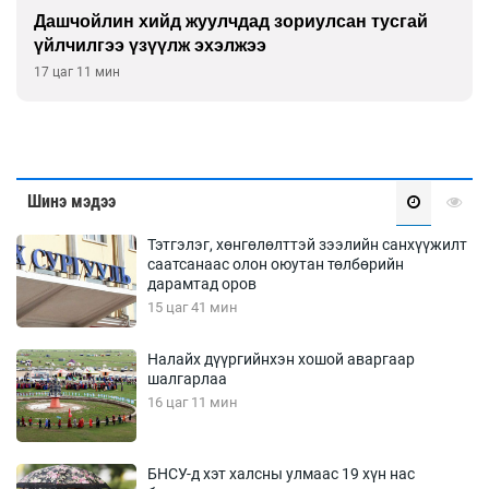
Дашчойлин хийд жуулчдад зориулсан тусгай
үйлчилгээ үзүүлж эхэлжээ
17 цаг 11 мин
Шинэ мэдээ
Тэтгэлэг, хөнгөлөлттэй зээлийн санхүүжилт
саатсанаас олон оюутан төлбөрийн
дарамтад оров
15 цаг 41 мин
Налайх дүүргийнхэн хошой аваргаар
шалгарлаа
16 цаг 11 мин
БНСУ-д хэт халсны улмаас 19 хүн нас