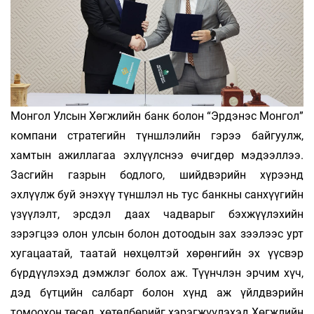
Монгол Улсын Хөгжлийн банк болон “Эрдэнэс Монгол”
компани стратегийн түншлэлийн гэрээ байгуулж,
хамтын ажиллагаа эхлүүлснээ өчигдөр мэдээллээ.
Засгийн газрын бодлого, шийдвэрийн хүрээнд
эхлүүлж буй энэхүү түншлэл нь тус банкны санхүүгийн
үзүүлэлт, эрсдэл даах чадварыг бэхжүүлэхийн
зэрэгцээ олон улсын болон дотоодын зах зээлээс урт
хугацаатай, таатай нөхцөлтэй хөрөнгийн эх үүсвэр
бүрдүүлэхэд дэмжлэг болох аж. Түүнчлэн эрчим хүч,
дэд бүтцийн салбарт болон хүнд аж үйлдвэрийн
томоохон төсөл, хөтөлбөрийг хэрэгжүүлэхэд Хөгжлийн