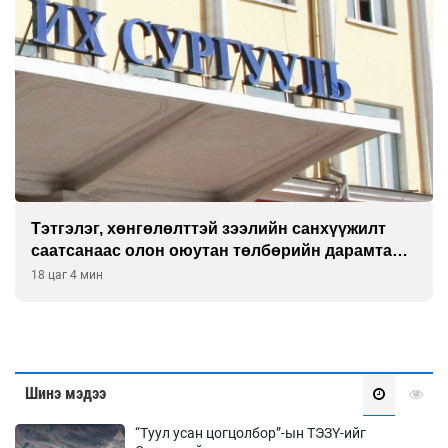
Тэтгэлэг, хөнгөлөлттэй зээлийн санхүүжилт
саатсанаас олон оюутан төлбөрийн дарамтад
оров
18 цаг 4 мин
Шинэ мэдээ
“Туул усан цогцолбор”-ын ТЭЗҮ-ийг