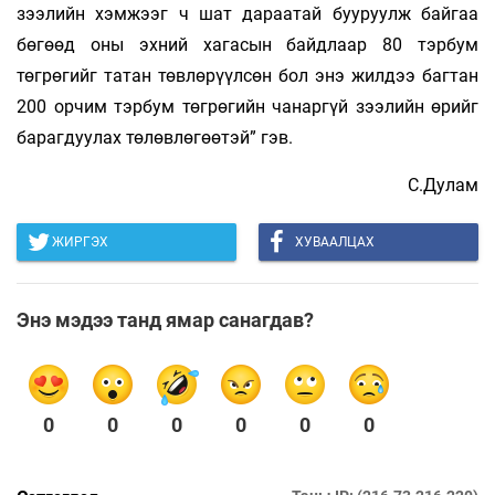
зээлийн хэм­жээг ч шат дараатай бууруулж байгаа
бөгөөд оны эхний хагасын байдлаар 80 тэрбум
төгрөгийг татан төвлөрүүлсөн бол энэ жилдээ багтан
200 орчим тэрбум төгрөгийн чанаргүй зээлийн өрийг
барагдуулах төлөвлөгөөтэй” гэв.
С.Дулам
ЖИРГЭХ
ХУВААЛЦАХ
Энэ мэдээ танд ямар санагдав?
0
0
0
0
0
0