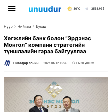
30°C
3593.93
$
Нүүр
Нийгэм
Бусад
Хөгжлийн банк болон “Эрдэнэс
Монгол” компани стратегийн
түншлэлийн гэрээ байгууллаа
Өнөөдөр сонин
2026-06-12 10:30
1 мин унших