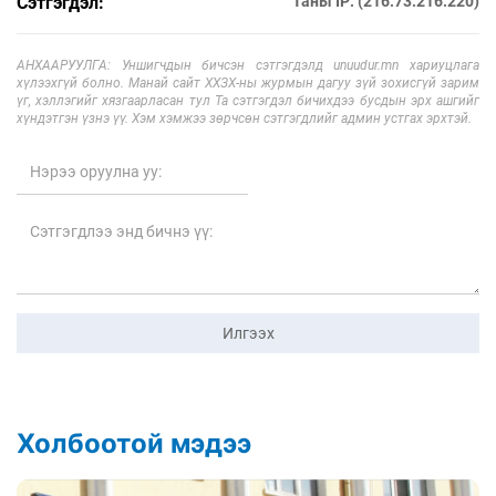
Сэтгэгдэл:
Таны IP: (216.73.216.220)
АНХААРУУЛГА: Уншигчдын бичсэн сэтгэгдэлд unuudur.mn хариуцлага
хүлээхгүй болно. Манай сайт ХХЗХ-ны журмын дагуу зүй зохисгүй зарим
үг, хэллэгийг хязгаарласан тул Та сэтгэгдэл бичихдээ бусдын эрх ашгийг
хүндэтгэн үзнэ үү. Хэм хэмжээ зөрчсөн сэтгэгдлийг админ устгах эрхтэй.
Илгээх
Холбоотой мэдээ