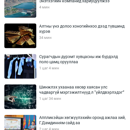
Энэтхэгийн компанид хариуцуулжээ
4 мин
Алтны үнэ долоо хоногийнхоо дээд түвшинд
хүрэв
34 мин
Сурагчдын дүрэмт хувцасны иж бүрдэлд
поло цамц орууллаа
1 цаг 4 мин
Шинжлэх ухаанаа хөсөр хаясан улс
чадваргүй мэргэжилтнүүд л “үйлдвэрлэдэг”
1 цаг 34 мин
Аппликэйшн хөгжүүлэхийн оронд ажлаа хий,
Г.Дамдинням сайд аа
2 цаг 4 мин