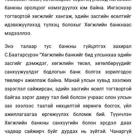
банкны оролцоог нэмэгдүүлэх юм байна. Ингэснээр
тогтвортой хөгжлийг хангаж, эдийн засгийн өсөлтийг
идэвхжүүлэхэд түлхэц болохыг Хөгжлийн банкнаас
мэдээллээ.
Энэ талаар тус банкны гүйцэтгэх захирал
С.Баатарсүрэн “Хөгжлийн банкийг бид улсынхаа эдийн
засгийг дэмждэг, хөгжлийн төсөл, хөтөлбөрүүдийг
санхүүжүүлдэг бодлогын банк болгох зорилгодоо
төвлөрч ажиллаж байна. Манай улсын хувьд зээлжих
зэрэглэл сайжирсан, эдийн засгийн өсөлт тогтвортой
байгаа зэрэг давуу тал бий болсон учраас олон улсын
зах зээлээс таатай нөхцөлтэй хөрөнгө босгох, үйл
ажиллагаагаа өргөжүүлэх боломж бий. Түүнчлэн
Хөгжлийн банкны санхүүгийн болон эрсдэл даах
чадвар сайжирч буйг дурдах нь зүйтэй. Чанаргүй