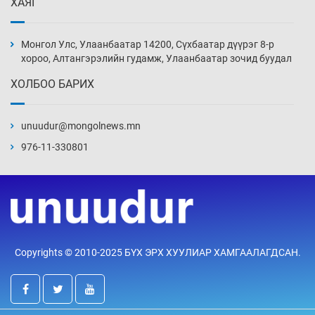
ХАЯГ
“DeepSeek” компани ӨМӨЗО-д хиймэл оюуны
дата төв байгуулахаар төлөвлөж байна
Монгол Улс, Улаанбаатар 14200, Сүхбаатар дүүрэг 8-р
19 цаг 34 мин
хороо, Алтангэрэлийн гудамж, Улаанбаатар зочид буудал
ХОЛБОО БАРИХ
Дашчойлин хийд жуулчдад зориулсан тусгай
үйлчилгээ үзүүлж эхэлжээ
unuudur@mongolnews.mn
19 цаг 34 мин
976-11-330801
Манайхан Тайванийн I, II багийнхантай
өрсөлдөх нь
20 цаг 4 мин
Тарвага хууль бусаар агнах зөрчил
Copyrights © 2010-2025 БҮХ ЭРХ ХУУЛИАР ХАМГААЛАГДСАН.
буурсангүй
20 цаг 34 мин