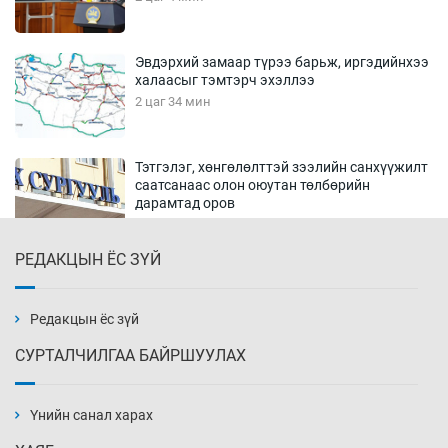
Эвдэрхий замаар түрээ барьж, иргэдийнхээ
халаасыг тэмтэрч эхэллээ
2 цаг 34 мин
Тэтгэлэг, хөнгөлөлттэй зээлийн санхүүжилт
саатсанаас олон оюутан төлбөрийн
дарамтад оров
18 цаг 4 мин
РЕДАКЦЫН ЁС ЗҮЙ
Налайх дүүргийнхэн хошой аваргаар
шалгарлаа
18 цаг 34 мин
Редакцын ёс зүй
СУРТАЛЧИЛГАА БАЙРШУУЛАХ
БНСУ-д хэт халсны улмаас 19 хүн нас
баржээ
Үнийн санал харах
19 цаг 4 мин