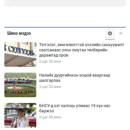
Шинэ мэдээ
Тэтгэлэг, хөнгөлөлттэй зээлийн санхүүжилт
саатсанаас олон оюутан төлбөрийн
дарамтад оров
2 цаг 50 мин
Налайх дүүргийнхэн хошой аваргаар
шалгарлаа
3 цаг 20 мин
БНСУ-д хэт халсны улмаас 19 хүн нас
баржээ
3 цаг 50 мин