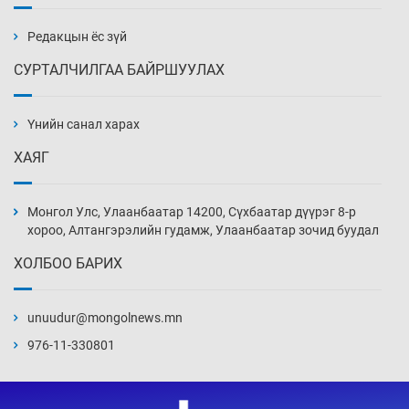
жагсжээ
5 цаг 50 мин
Редакцын ёс зүй
СУРТАЛЧИЛГАА БАЙРШУУЛАХ
Ж.Лхагвабат өсвөр үеийнхний ДАШТ-ийг
дэнсэлнэ
Үнийн санал харах
6 цаг 20 мин
ХАЯГ
Иран тэсэж үлдсэн ч удаан хугацаанд хүнд
үеийг туулна
Монгол Улс, Улаанбаатар 14200, Сүхбаатар дүүрэг 8-р
6 цаг 50 мин
хороо, Алтангэрэлийн гудамж, Улаанбаатар зочид буудал
ХОЛБОО БАРИХ
Боловсролын зээлийн сангаар гадаадад
суралцагчдын амьжиргааны зардлын
хэмжээг шинэчлэн тогтоох нь
unuudur@mongolnews.mn
7 цаг 20 мин
976-11-330801
Монголын баг Абу Дабид медалийн хур
буулгаж байна