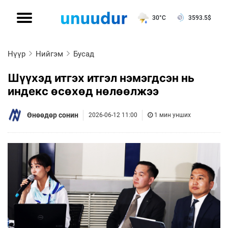
30°C
3593.5
$
Нүүр
Нийгэм
Бусад
Шүүхэд итгэх итгэл нэмэгдсэн нь
индекс өсөхөд нөлөөлжээ
Өнөөдөр сонин
2026-06-12 11:00
1 мин унших