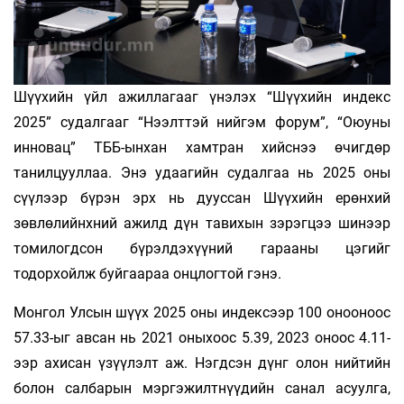
Шүүхийн үйл ажиллагааг үнэлэх “Шүүхийн индекс
2025” судалгааг “Нээлттэй нийгэм форум”, “Оюуны
инновац” ТББ-ынхан хамтран хийснээ өчигдөр
танилцууллаа. Энэ удаагийн судалгаа нь 2025 оны
сүүлээр бүрэн эрх нь дууссан Шүүхийн ерөнхий
зөвлөлийнхний ажилд дүн тавихын зэрэгцээ шинээр
томилогдсон бүрэлдэхүүний гарааны цэгийг
тодорхойлж буйгаараа онцлогтой гэнэ.
Монгол Улсын шүүх 2025 оны индексээр 100 онооноос
57.33-ыг авсан нь 2021 оныхоос 5.39, 2023 оноос 4.11-
ээр ахисан үзүүлэлт аж. Нэгдсэн дүнг олон нийтийн
болон салбарын мэргэжилтнүүдийн санал асуулга,