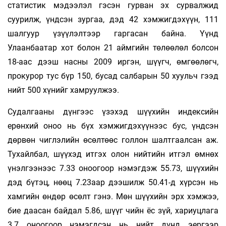
статистик мэдээлэл гэсэн гурван эх сурвалжид
суурилж, үндсэн зургаа, дэд 42 хэмжигдэхүүн, 111
шалгуур үзүүлэлтээр гаргасан байна. Үүнд
Улаанбаатар хот болон 21 аймгийн төлөөлөл болсон
18-аас дээш насны 2009 иргэн, шүүгч, өмгөөлөгч,
прокурор тус бүр 150, бусад салбарын 50 хуульч гээд
нийт 500 хүнийг хамруулжээ.
Судалгааны дүнгээс үзэхэд шүүхийн индексийн
ерөнхий оноо нь бүх хэмжигдэхүүнээс бус, үндсэн
дөрвөн чиглэлийн өсөлтөөс голлон шалтгаалсан аж.
Тухайлбал, шүүхэд итгэх олон нийтийн итгэл өмнөх
үнэлгээнээс 7.33 оноогоор нэмэгдэж 55.73, шүүхийн
дэд бүтэц, нөөц 7.23аар дээшилж 50.41-д хүрсэн нь
хамгийн өндөр өсөлт гэнэ. Мөн шүүхийн эрх хэмжээ,
бие даасан байдал 5.86, шүүг­ чийн ёс зүй, хариуцлага
3.7 оноогоор нэмэгдсэн нь нийт дүнд эергээр