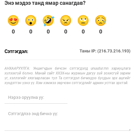
Энэ мэдээ танд ямар санагдав?
0
0
0
0
0
0
Сэтгэгдэл:
Таны IP: (216.73.216.193)
АНХААРУУЛГА: Уншигчдын бичсэн сэтгэгдэлд unuudur.mn хариуцлага
хүлээхгүй болно. Манай сайт ХХЗХ-ны журмын дагуу зүй зохисгүй зарим
үг, хэллэгийг хязгаарласан тул Та сэтгэгдэл бичихдээ бусдын эрх ашгийг
хүндэтгэн үзнэ үү. Хэм хэмжээ зөрчсөн сэтгэгдлийг админ устгах эрхтэй.