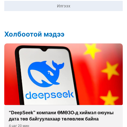
Илгээх
Холбоотой мэдээ
“DeepSeek” компани ӨМӨЗО-д хиймэл оюуны
дата төв байгуулахаар төлөвлөж байна
4 цаг 20 мин