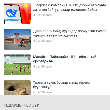
“DeepSeek” компани ӨМӨЗО-д хиймэл оюуны
дата төв байгуулахаар төлөвлөж байна
4 цаг 20 мин
Дашчойлин хийд жуулчдад зориулсан тусгай
үйлчилгээ үзүүлж эхэлжээ
4 цаг 20 мин
Манайхан Тайванийн I, II багийнхантай
өрсөлдөх нь
4 цаг 50 мин
Тарвага хууль бусаар агнах зөрчил
буурсангүй
5 цаг 20 мин
РЕДАКЦЫН ЁС ЗҮЙ
Х.Улам-Өрнөх байр урагшилж, долоод