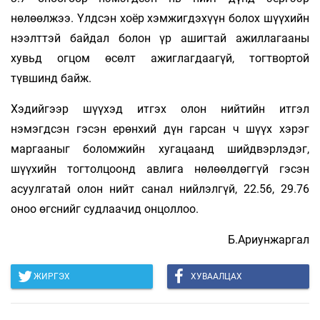
нөлөөлжээ. Үлдсэн хоёр хэмжигдэхүүн болох шүүхийн
нээлттэй байдал болон үр ашигтай ажиллагааны
хувьд огцом өсөлт ажиглагдаагүй, тогтвортой
түвшинд байж.
Хэдийгээр шүүхэд итгэх олон нийтийн итгэл
нэмэгдсэн гэсэн ерөнхий дүн гарсан ч шүүх хэрэг
маргааныг боломжийн хугацаанд шийдвэрлэдэг,
шүүхийн тогтолцоонд авлига нөлөөлдөггүй гэсэн
асуулгатай олон нийт санал нийлэлгүй, 22.56, 29.76
оноо өгснийг судлаачид онцоллоо.
Б.Ариунжаргал
ЖИРГЭХ
ХУВААЛЦАХ