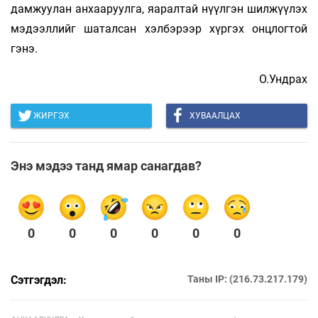
дамжуулан анхааруулга, яаралтай нүүлгэн шилжүүлэх
мэдээллийг шаталсан хэлбэрээр хүргэх онцлогтой
гэнэ.
О.Ундрах
ЖИРГЭХ
ХУВААЛЦАХ
Энэ мэдээ танд ямар санагдав?
0
0
0
0
0
0
Сэтгэгдэл:
Таны IP: (216.73.217.179)