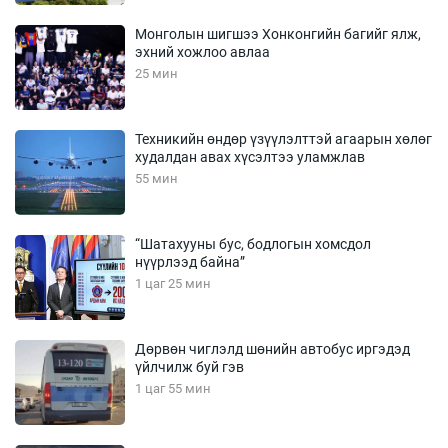
Монголын шигшээ Хонконгийн багийг ялж,
эхний хожлоо авлаа
25 мин
Техникийн өндөр үзүүлэлттэй агаарын хөлөг
худалдан авах хүсэлтээ уламжлав
55 мин
“Шатахууны бус, бодлогын хомсдол
нүүрлээд байна”
1 цаг 25 мин
Дөрвөн чиглэлд шөнийн автобус иргэдэд
үйлчилж буй гэв
1 цаг 55 мин