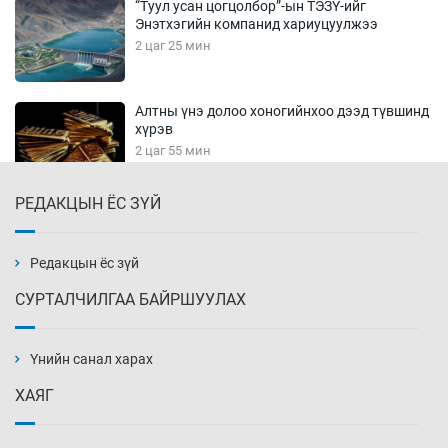
“Туул усан цогцолбор”-ын ТЭЗҮ-ийг
Энэтхэгийн компанид хариуцуулжээ
2 цаг 25 мин
Алтны үнэ долоо хоногийнхоо дээд түвшинд
хүрэв
2 цаг 55 мин
РЕДАКЦЫН ЁС ЗҮЙ
Сурагчдын дүрэмт хувцасны иж бүрдэлд
поло цамц орууллаа
3 цаг 25 мин
Редакцын ёс зүй
СУРТАЛЧИЛГАА БАЙРШУУЛАХ
Шинжлэх ухаанаа хөсөр хаясан улс
чадваргүй мэргэжилтнүүд л “үйлдвэрлэдэг”
Үнийн санал харах
3 цаг 55 мин
ХАЯГ
Аппликэйшн хөгжүүлэхийн оронд ажлаа хий,
Г.Дамдинням сайд аа