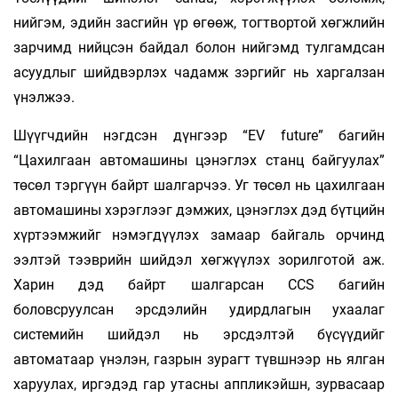
нийгэм, эдийн засгийн үр өгөөж, тогтвортой хөгжлийн
зарчимд нийцсэн байдал болон нийгэмд тулгамдсан
асуудлыг шийдвэрлэх чадамж зэргийг нь харгалзан
үнэлжээ.
Шүүгчдийн нэгдсэн дүнгээр “EV future” багийн
“Цахилгаан автомашины цэнэглэх станц байгуулах”
төсөл тэргүүн байрт шалгарчээ. Уг төсөл нь цахилгаан
автомашины хэрэглээг дэмжих, цэнэглэх дэд бүтцийн
хүртээмжийг нэмэгдүүлэх замаар байгаль орчинд
ээлтэй тээврийн шийдэл хөгжүүлэх зорилготой аж.
Харин дэд байрт шалгарсан CCS багийн
боловсруулсан эрсдэлийн удирдлагын ухаалаг
системийн шийдэл нь эрсдэлтэй бүсүүдийг
автоматаар үнэлэн, газрын зурагт түвшнээр нь ялган
харуулах, иргэдэд гар утасны аппликэйшн, зурвасаар