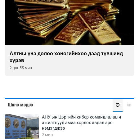
Алтны үнэ долоо хоногийнхоо дээд түвшинд
хүрэв
2 цаг 55 мин
Шинэ мэдээ
АНУ-ын Цэргийн кибер командлалаын
ажилтнууд амиа хорлох явдал эрс
нэмэгджээ
2 мин