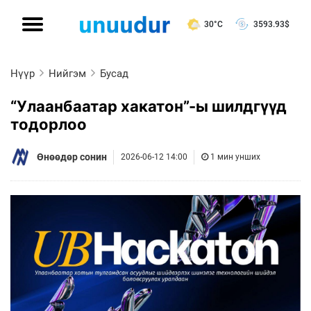
30°C
3593.93
$
Нүүр
Нийгэм
Бусад
“Улаанбаатар хакатон”-ы шилдгүүд
тодорлоо
Өнөөдөр сонин
2026-06-12 14:00
1 мин унших