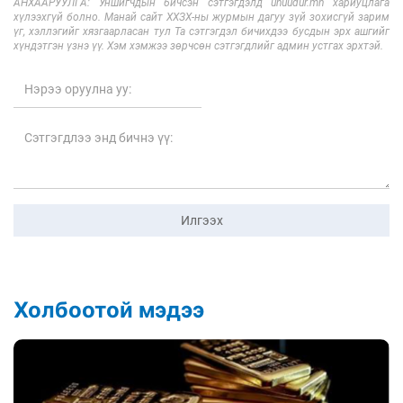
АНХААРУУЛГА: Уншигчдын бичсэн сэтгэгдэлд unuudur.mn хариуцлага
хүлээхгүй болно. Манай сайт ХХЗХ-ны журмын дагуу зүй зохисгүй зарим
үг, хэллэгийг хязгаарласан тул Та сэтгэгдэл бичихдээ бусдын эрх ашгийг
хүндэтгэн үзнэ үү. Хэм хэмжээ зөрчсөн сэтгэгдлийг админ устгах эрхтэй.
Илгээх
Холбоотой мэдээ