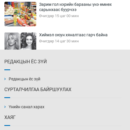
Зарим гол нэрийн барааны үнэ өмнөх
сарынхаас буурчээ
Өчигдөр 15 цаг 00 мин
Хиймэл оюун хяналтаас гарч байна
Өчигдөр 14 цаг 30 мин
РЕДАКЦЫН ЁС ЗҮЙ
Эмэгтэйчүүд Бээжин, эрэгтэйчүүд Японд
бэлтгэл базаахаар хилийн дээс алхлаа
Өчигдөр 14 цаг 00 мин
Редакцын ёс зүй
СУРТАЛЧИЛГАА БАЙРШУУЛАХ
АНУ-ын Цэргийн кибер командлалаын
ажилтнууд амиа хорлох явдал эрс
нэмэгджээ
Үнийн санал харах
Өчигдөр 13 цаг 52 мин
ХАЯГ
Монголын шигшээ Хонконгийн багийг ялж,