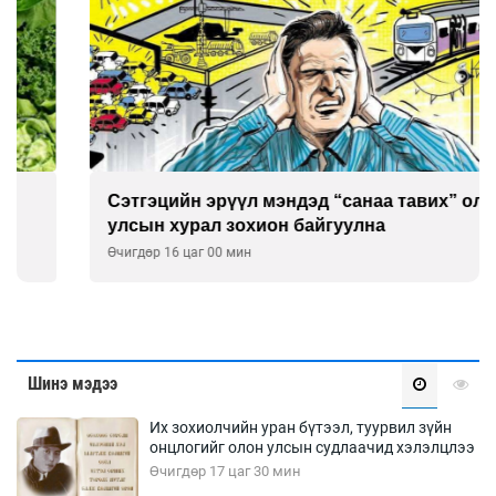
Сэтгэцийн эрүүл мэндэд “санаа тавих” олон
улсын хурал зохион байгуулна
Өчигдөр 16 цаг 00 мин
Шинэ мэдээ
Их зохиолчийн уран бүтээл, туурвил зүйн
онцлогийг олон улсын судлаачид хэлэлцлээ
Өчигдөр 17 цаг 30 мин