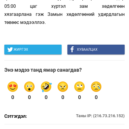
05:00 цаг хүртэл зам хөдөлгөөн
хязгаарлана гэж Замын хөдөлгөөний удирдлагын
төвөөс мэдээллээ.
ЖИРГЭХ
ХУВААЛЦАХ
Энэ мэдээ танд ямар санагдав?
0
0
0
0
0
0
Сэтгэгдэл:
Таны IP: (216.73.216.152)