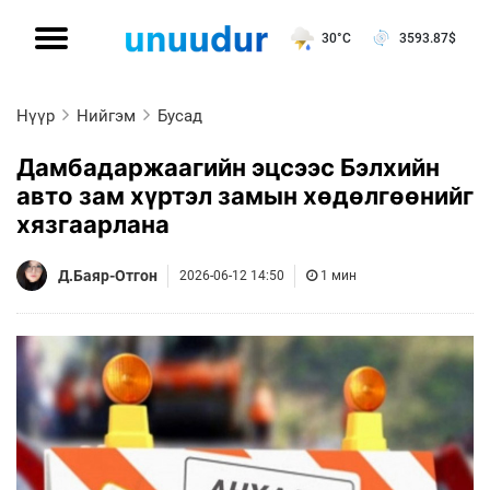
30°C
3593.87
$
Нүүр
Нийгэм
Бусад
Дамбадаржаагийн эцсээс Бэлхийн
авто зам хүртэл замын хөдөлгөөнийг
хязгаарлана
Д.Баяр-Отгон
2026-06-12 14:50
1 мин