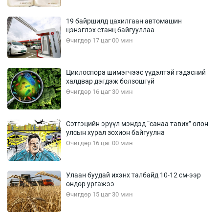
19 байршилд цахилгаан автомашин
цэнэглэх станц байгууллаа
Өчигдөр 17 цаг 00 мин
Циклоспора шимэгчээс үүдэлтэй гэдэсний
халдвар дэгдэж болзошгүй
Өчигдөр 16 цаг 30 мин
Сэтгэцийн эрүүл мэндэд “санаа тавих” олон
улсын хурал зохион байгуулна
Өчигдөр 16 цаг 00 мин
Улаан буудай ихэнх талбайд 10-12 см-ээр
өндөр ургажээ
Өчигдөр 15 цаг 30 мин