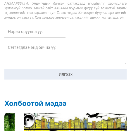
АНХААРУУЛГА: Уншигчдын бичсэн сэтгэгдэлд unuudur.mn хариуцлага
хүлээхгүй болно. Манай сайт ХХЗХ-ны журмын дагуу зүй зохисгүй зарим
үг, хэллэгийг хязгаарласан тул Та сэтгэгдэл бичихдээ бусдын эрх ашгийг
хүндэтгэн үзнэ үү. Хэм хэмжээ зөрчсөн сэтгэгдлийг админ устгах эрхтэй.
Илгээх
Холбоотой мэдээ