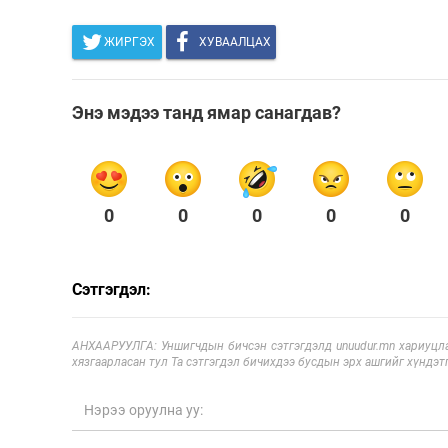
ЖИРГЭХ
ХУВААЛЦАХ
Энэ мэдээ танд ямар санагдав?
0
0
0
0
0
Сэтгэгдэл:
АНХААРУУЛГА: Уншигчдын бичсэн сэтгэгдэлд unuudur.mn хариуцла
хязгаарласан тул Та сэтгэгдэл бичихдээ бусдын эрх ашгийг хүндэтг