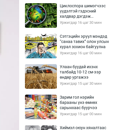
Урлагтай яриа
Циклоспора шимэгчээс
өрчил
үүдэлтэй гэдэсний
халдвар дэгдэж
энд-Эрхэм баян
болзошгүй
Уржигдар 16 цаг 30 мин
Сэтгэцийн эрүүл мэндэд
“санаа тавих” олон улсын
хүний үг
хурал зохион байгуулна
Уржигдар 16 цаг 00 мин
Улаан буудай ихэнх
талбайд 10-12 см-ээр
ага
Бусад
өндөр ургажээ
Уржигдар 15 цаг 30 мин
Фото
сурвалжлагч
Видео
Зарим гол нэрийн
Инфографик
барааны үнэ өмнөх
сарынхаас буурчээ
Санал асуулга
Уржигдар 15 цаг 00 мин
Хиймэл оюун хяналтаас