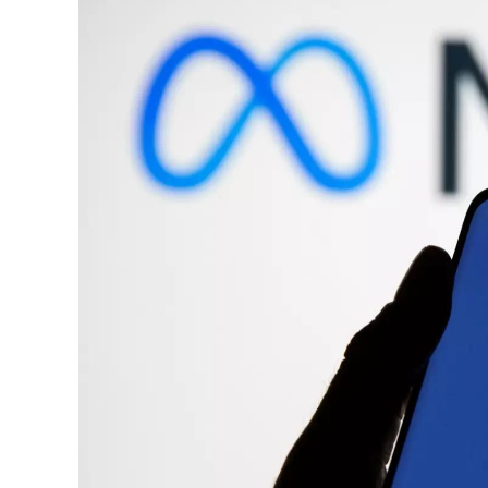
126-гийн НЭГ
Ертөнц
Спорт
Нийгэм
Бөх
Техник технологи
Сагсан бөмбөг
Шинжлэх ухаан
Хөлбөмбөг
Сонин хачин
Олимпын төрөл
Дэлхийн монгол
Тулааны спорт
Олимпын бус төр