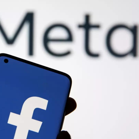
Ханш
Хэрэг з
Эрэлттэй мэдээ
Эрүүл м
Хууль ёс
Хүмүүс
Албаны 
Бусад
Life style
Ярилцл
Зөвлөгөө
Хоймор
Өнөөдрийн тухай
Уншигч-
өл