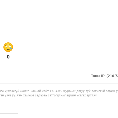
0
Таны IP: (216.7
га хүлээхгүй болно. Манай сайт ХХЗХ-ны журмын дагуу зүй зохисгүй зарим үг
эн үзнэ үү. Хэм хэмжээ зөрчсөн сэтгэгдлийг админ устгах эрхтэй.