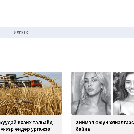
Илгээх
буудай ихэнх талбайд
Хиймэл оюун хяналтаас
см-ээр өндөр ургажээ
байна