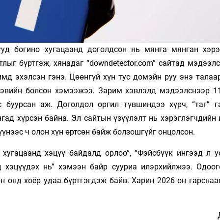
уд богино хугацаанд доголдсон нь мянга мянган хэрэ
лыг бүртгэж, хянадаг “downdetector.com” сайтад мэдээлс
имд эхэлсэн гэнэ. Цөөнгүй хүн тус домэйн руу энэ талаа
эвийн болсон хэмээжээ. Зарим хэвлэлд мэдээлснээр 11
 буурсан аж. Доголдол оргил түвшиндээ хүрч, “таг” г
ад хүрсэн байна. Эл сайтын үзүүлэлт нь хэрэглэгчдийн 
үүнээс ч олон хүн өртсөн байж болзошгүйг онцолсон.
 хугацаанд хэцүү байдалд орлоо”, “Фэйсбүүк ингээд л у
 хэцүүдэх нь” хэмээн байр сууриа илэрхийлжээ. Одоог
н онд хоёр удаа бүртгэгдэж байв. Харин 2026 он гарснаа