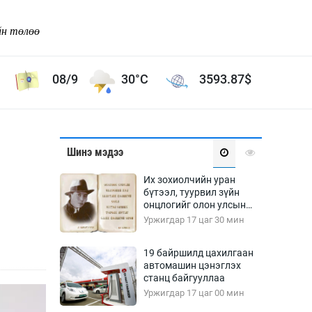
йн төлөө
08/9
30°C
3593.87
$
Соёл урлаг
Шинэ мэдээ
ой хөгжлийн зорилго -
Сонгодог урлаг
Их зохиолчийн уран
Ардын урлаг
бүтээл, туурвил зүйн
онцлогийг олон улсын
Дүрслэх урлаг
судлаачид хэлэлцлээ
Уржигдар 17 цаг 30 мин
Өв соёл
таг
Кино урлаг
19 байршилд цахилгаан
автомашин цэнэглэх
 орчин
Цирк
станц байгууллаа
ол
Уржигдар 17 цаг 00 мин
Рок поп, хип хоп
энд