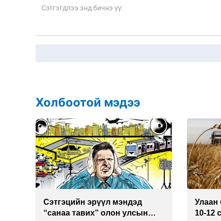
Холбоотой мэдээ
Сэтгэцийн эрүүл мэндэд
Улаан 
р
“санаа тавих” олон улсын
10-12 