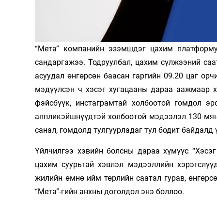
Олимп 2024
“Мета” компанийн эзэмшдэг цахим платформу
сандаргажээ. Тодруулбал, цахим сүлжээний саат
асуудал өнгөрсөн баасан гаргийн 09.20 цаг орч
мэдүүлсэн ч хэсэг хугацааны дараа аажмаар х
фэйсбүүк, инстаграмтай холбоотой гомдол эрс
аппликэйшнүүдтэй холбоотой мэдээлэл 130 мянг
санал, гомдолд тулгуурладаг тул бодит байдалд 
Үйлчилгээ хэвийн болсны дараа хүмүүс “Хэсэг
цахим суурьтай хэвлэл мэдээллийн хэрэгслүүд
жилийн өмнө ийм төрлийн саатал гурав, өнгөрсө
“Мета”-гийн анхны доголдол энэ боллоо.