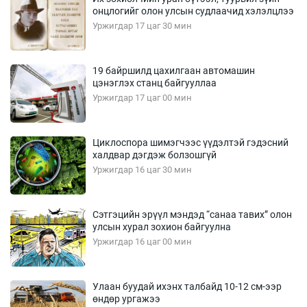
онцлогийг олон улсын судлаачид хэлэлцлээ
Уржигдар 17 цаг 30 мин
19 байршилд цахилгаан автомашин
цэнэглэх станц байгууллаа
Уржигдар 17 цаг 00 мин
Циклоспора шимэгчээс үүдэлтэй гэдэсний
халдвар дэгдэж болзошгүй
Уржигдар 16 цаг 30 мин
Сэтгэцийн эрүүл мэндэд “санаа тавих” олон
улсын хурал зохион байгуулна
Уржигдар 16 цаг 00 мин
Улаан буудай ихэнх талбайд 10-12 см-ээр
өндөр ургажээ