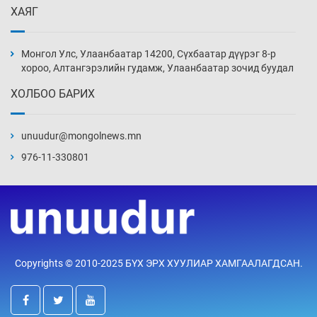
ХАЯГ
Монголын шигшээ Хонконгийн багийг ялж,
эхний хожлоо авлаа
Монгол Улс, Улаанбаатар 14200, Сүхбаатар дүүрэг 8-р
Уржигдар 13 цаг 30 мин
хороо, Алтангэрэлийн гудамж, Улаанбаатар зочид буудал
ХОЛБОО БАРИХ
Техникийн өндөр үзүүлэлттэй агаарын хөлөг
худалдан авах хүсэлтээ уламжлав
unuudur@mongolnews.mn
Уржигдар 13 цаг 00 мин
976-11-330801
“Шатахууны бус, бодлогын хомсдол
нүүрлээд байна”
Уржигдар 12 цаг 30 мин
Дөрвөн чиглэлд шөнийн автобус иргэдэд
Copyrights © 2010-2025 БҮХ ЭРХ ХУУЛИАР ХАМГААЛАГДСАН.
үйлчилж буй гэв
Уржигдар 12 цаг 00 мин