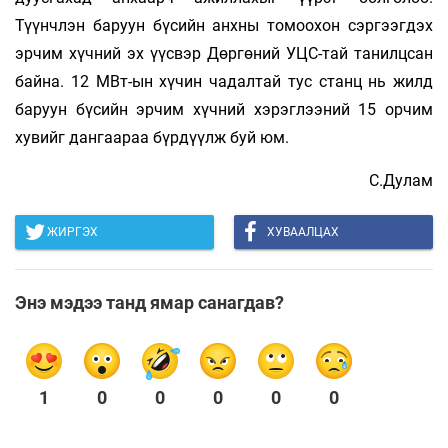
Түүнчлэн баруун бүсийн анхны томоохон сэргээгдэх
эрчим хүчний эх үүсвэр Дөргөний УЦС-тай танилцсан
байна. 12 МВт-ын хүчин чадалтай тус станц нь жилд
баруун бүсийн эрчим хүчний хэрэглээний 15 орчим
хувийг дангаараа бүрдүүлж буй юм.
С.Дулам
ЖИРГЭХ
ХУВААЛЦАХ
Энэ мэдээ танд ямар санагдав?
1
0
0
0
0
0