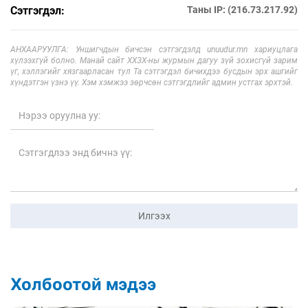
Сэтгэгдэл:
Таны IP: (216.73.217.92)
АНХААРУУЛГА: Уншигчдын бичсэн сэтгэгдэлд unuudur.mn хариуцлага
хүлээхгүй болно. Манай сайт ХХЗХ-ны журмын дагуу зүй зохисгүй зарим
үг, хэллэгийг хязгаарласан тул Та сэтгэгдэл бичихдээ бусдын эрх ашгийг
хүндэтгэн үзнэ үү. Хэм хэмжээ зөрчсөн сэтгэгдлийг админ устгах эрхтэй.
Илгээх
Холбоотой мэдээ