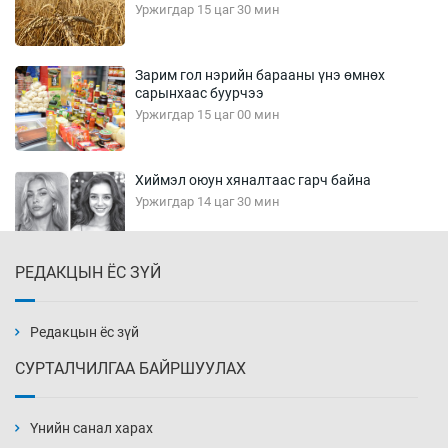
Уржигдар 15 цаг 30 мин
Зарим гол нэрийн барааны үнэ өмнөх
сарынхаас буурчээ
Уржигдар 15 цаг 00 мин
Хиймэл оюун хяналтаас гарч байна
Уржигдар 14 цаг 30 мин
РЕДАКЦЫН ЁС ЗҮЙ
Эмэгтэйчүүд Бээжин, эрэгтэйчүүд Японд
бэлтгэл базаахаар хилийн дээс алхлаа
Уржигдар 14 цаг 00 мин
Редакцын ёс зүй
СУРТАЛЧИЛГАА БАЙРШУУЛАХ
АНУ-ын Цэргийн кибер командлалаын
ажилтнууд амиа хорлох явдал эрс
нэмэгджээ
Үнийн санал харах
Уржигдар 13 цаг 52 мин