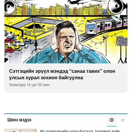
Сэтгэцийн эрүүл мэндэд “санаа тавих” олон
улсын хурал зохион байгуулна
Уржигдар 16 цаг 00 мин
Шинэ мэдээ
Их зохиолчийн уран бүтээл, туурвил зүйн