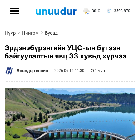
30°C
3593.87
$
Нүүр
Нийгэм
Бусад
Эрдэнэбүрэнгийн УЦС-ын бүтээн
байгуулалтын явц 33 хувьд хүрчээ
Өнөөдөр сонин
2026-06-16 11:30
1 мин