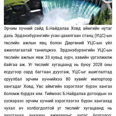
Эрчим хүчний сайд Б.Найдалаа Ховд аймгийн нутаг
дахь Эрдэнэбүрэнгийн усан цахилгаан станц (УЦС)-ын
төслийн ажлын явц болон Дөргөний УЦС-ын үйл
ажиллагаатай танилцжээ. Эрдэнэбүрэнгийн УЦС-ын
төслийн ажлын явж 33 хувьд хүрч, хэвийн үргэлжилж
байгаа аж. Уг төслийг хугацаанд нь буюу 2028 оны
есдүгээр сард багтаан дуусгаж, УЦС-ыг ашиглалтад
оруулбал эрчим хүчнийхээ 80 хувийг импортоор
хангадаг Ховд, Увс аймгийн хэрэглээг бүрэн хангах
боломж бүрдэх юм. Тиймээс Б.Найдалаа дотоодын эх
үүсвэрээс эрчим хүчний хэрэглээгээ бүрэн хангахад
чухал ач холбогдолтой уг төслийг хугацаанд нь
дуусгахад анхаарч ажиллахыг үүрэг болголоо.