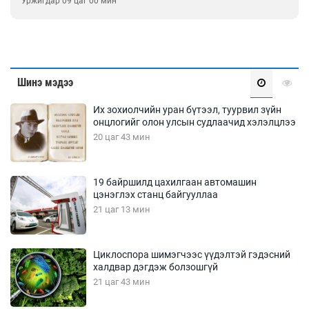
2026-08-05
Шинэ мэдээ
Их зохиолчийн уран бүтээл, туурвил зүйн
онцлогийг олон улсын судлаачид хэлэлцлээ
20 цаг 43 мин
19 байршилд цахилгаан автомашин
цэнэглэх станц байгууллаа
21 цаг 13 мин
Циклоспора шимэгчээс үүдэлтэй гэдэсний
халдвар дэгдэж болзошгүй
21 цаг 43 мин