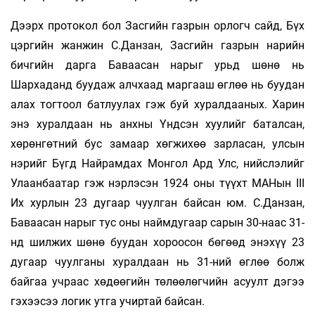
Дээрх протокол бол Засгийн газрын орлогч сайд, Бүх
цэргийн жанжин С.Данзан, Засгийн газрын нарийн
бичгийн дарга Баваасан нарыг урьд шөнө нь
Шархаданд буудаж алчхаад маргааш өглөө нь буудан
алах тогтоол батлуулах гэж буй хуралдааных. Харин
энэ хуралдаан нь анхны Үндсэн хуулийг баталсан,
хөрөнгөтний бус замаар хөгжихөө зарласан, улсын
нэрийг Бүгд Найрамдах Монгол Ард Улс, нийслэлийг
Улаанбаатар гэж нэрлэсэн 1924 оны түүхт МАНын III
Их хурлын 23 дугаар чуулган байсан юм. С.Данзан,
Баваасан нарыг тус оны наймдугаар сарын 30-наас 31-
нд шилжих шөнө буудан хороосон бөгөөд энэхүү 23
дугаар чуулганы хуралдаан нь 31-ний өглөө болж
байгаа учраас хөдөөгийн төлөөлөгчийн асуулт дэгээ
гэхээсээ логик утга учиртай байсан.