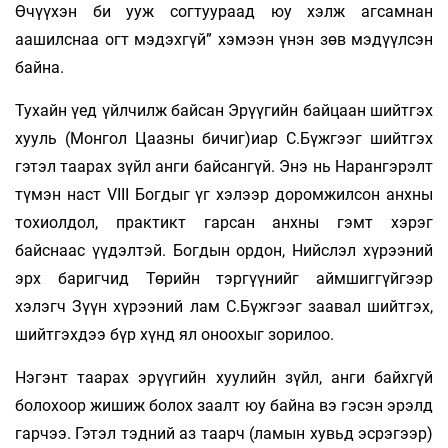
Өчүүхэн би ууж согтуураад юу хэлж агсамнан
аашилснаа огт мэдэхгүй” хэмээн үнэн зөв мэдүүлсэн
байна.
Тухайн үед үйлчилж байсан Эрүүгийн байцаан шийтгэх
хууль (Монгол Цаазны бичиг)иар С.Бүжгээг шийтгэх
гэтэл таарах зүйл анги байсангүй. Энэ нь Нарангэрэлт
түмэн наст VIII Богдыг үг хэлээр доромжилсон анхны
тохиолдол, практикт гарсан анхны гэмт хэрэг
байснаас үүдэлтэй. Богдын ордон, Нийслэл хүрээний
эрх баригчид Төрийн тэргүүнийг аймшиггүйгээр
хэлэгч Зүүн хүрээний лам С.Бүжгээг заавал шийтгэх,
шийтгэхдээ бүр хүнд ял оноохыг зорилоо.
Нэгэнт таарах эрүүгийн хуулийн зүйл, анги байхгүй
болохоор жишиж болох заалт юу байна вэ гэсэн эрэлд
гарчээ. Гэтэл тэдний аз таарч (ламын хувьд эсрэгээр)