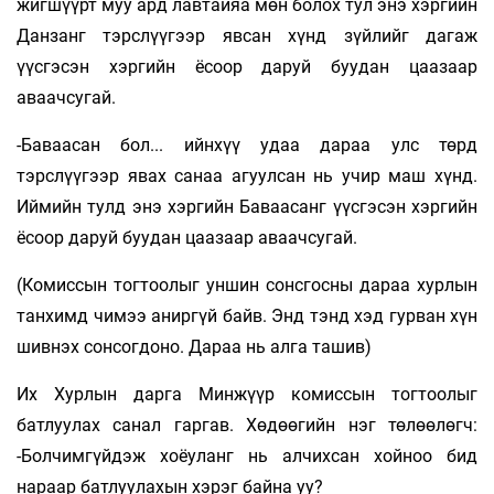
жигшүүрт муу ард лавтайяа мөн болох тул энэ хэргийн
Данзанг тэрслүүгээр явсан хүнд зүйлийг дагаж
үүсгэсэн хэргийн ёсоор даруй буудан цаазаар
аваачсугай.
-Баваасан бол... ийнхүү удаа дараа улс төрд
тэрслүүгээр явах санаа агуулсан нь учир маш хүнд.
Иймийн тулд энэ хэргийн Баваасанг үүсгэсэн хэргийн
ёсоор даруй буудан цаазаар аваачсугай.
(Комиссын тогтоолыг уншин сонсгосны дараа хурлын
танхимд чимээ аниргүй байв. Энд тэнд хэд гурван хүн
шивнэх сонсогдоно. Дараа нь алга ташив)
Их Хурлын дарга Минжүүр комиссын тогтоолыг
батлуулах санал гаргав. Хөдөөгийн нэг төлөөлөгч:
-Болчимгүйдэж хоёуланг нь алчихсан хойноо бид
нараар батлуулахын хэрэг байна уу?