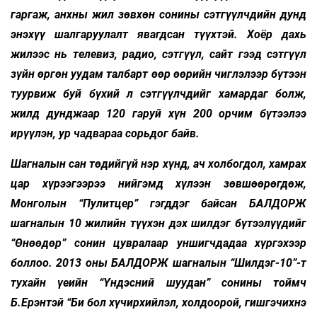
гаргаж, анхны жил зөвхөн сонины сэтгүүлчдийн дунд
энэхүү шалгаруулалт явагдсан түүхтэй. Хоёр дахь
жилээс нь телевиз, радио, сэтгүүл, сайт гээд сэтгүүл
зүйн өргөн уудам талбарт өөр өөрийн чиглэлээр бүтээн
туурвиж буй бүхий л сэтгүүлчдийг хамардаг болж,
жилд дунджаар 120 гаруй хүн 200 орчим бүтээлээ
ирүүлэн, ур чадвараа сорьдог байв.
Шагналын сан төдийгүй нэр хүнд, ач холбогдол, хамрах
цар хүрээгээрээ нийгэмд хүлээн зөвшөөрөгдөж,
Монголын “Пулитцер” гэгддэг байсан БАЛДОРЖ
шагналын 10 жилийн түүхэн дэх шилдэг бүтээлүүдийг
“Өнөөдөр” сонин цувралаар уншигчдадаа хүргэхээр
боллоо. 2013 оны БАЛДОРЖ шагналын “Шилдэг-10”-т
тухайн үеийн “Үндэсний шуудан” сонины тоймч
Б.Ерэнтэй “Би бол хүчирхийлэл, холдоорой, гишгэчихнэ