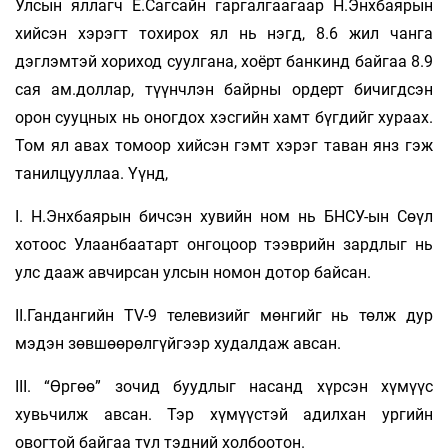
Улсын яллагч Е.Сагсайн гаргалгаагаар Н.Энхбаярын
хийсэн хэрэгт тохирох ял нь нэгд, 8.6 жил чанга
дэглэмтэй хориход суулгана, хоёрт банкинд байгаа 8.9
сая ам.доллар, түүнчлэн байрны ордерт бичигдсэн
орон сууцных нь оногдох хэсгийн хамт бүгдийг хураах.
Том ял авах томоор хийсэн гэмт хэрэг таван янз гэж
танилцууллаа. Үүнд,
I. Н.Энхбаярын бичсэн хувийн ном нь БНСУ-ын Сөүл
хотоос Улаанбаатарт онгоцоор тээврийн зардлыг нь
улс дааж авчирсан улсын номон дотор байсан.
II.Гандангийн TV-9 телевизийг мөнгийг нь төлж дур
мэдэн зөвшөөрөлгүйгээр худалдаж авсан.
III. “Өргөө” зочид буудлыг насанд хүрсэн хүмүүс
хувьчилж авсан. Тэр хүмүүстэй адилхан ургийн
овогтой байгаа тул тэдний холбоотон.