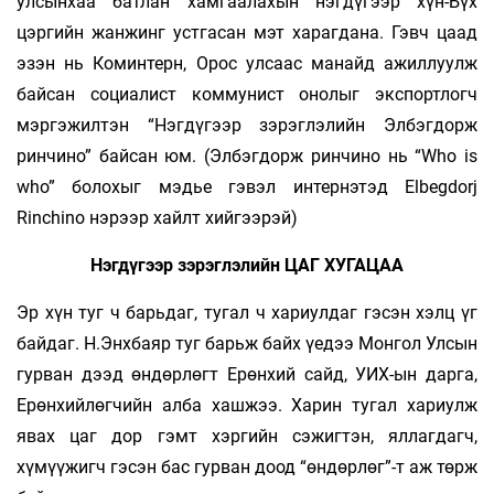
улсынхаа батлан хамгаалахын нэгдүгээр хүн-Бүх
цэргийн жанжинг устгасан мэт харагдана. Гэвч цаад
эзэн нь Коминтерн, Орос улсаас манайд ажиллуулж
байсан социалист коммунист онолыг экспортлогч
мэргэжилтэн “Нэгдүгээр зэрэглэлийн Элбэгдорж
ринчино” байсан юм. (Элбэгдорж ринчино нь “Who is
who” болохыг мэдье гэвэл интернэтэд Elbegdorj
Rinchino нэрээр хайлт хийгээрэй)
Нэгдүгээр зэрэглэлийн ЦАГ ХУГАЦАА
Эр хүн туг ч барьдаг, тугал ч хариулдаг гэсэн хэлц үг
байдаг. Н.Энхбаяр туг барьж байх үедээ Монгол Улсын
гурван дээд өндөрлөгт Ерөнхий сайд, УИХ-ын дарга,
Ерөнхийлөгчийн алба хашжээ. Харин тугал хариулж
явах цаг дор гэмт хэргийн сэжигтэн, яллагдагч,
хүмүүжигч гэсэн бас гурван доод “өндөрлөг”-т аж төрж