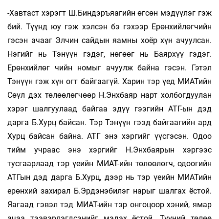
-Хавтаст хэрэгт Ш.Биндэръяагийн өгсөн мэдүүлэг гэж
бий. Түүнд юу гэж хэлсэн бэ гэхээр Ерөнхийлөгчийн
гэсэн ачааг Элчин сайдын яамны хоёр хүн ачуулсан.
Нэгийг нь Тэнүүн гэдэг, нөгөөг нь Баярхүү гэдэг.
Ерөнхийлөг­ чийн номыг ачуулж байна гэсэн. Гэтэл
Тэнүүн гэж хүн огт байгаагүй. Харин тэр үед МИАТийн
Сөүл дэх төлөөлөгчөөр Н.Энхбаяр нарт холбогдуулан
хэрэг шалгуулаад байгаа эдүү­ гээгийн АТГ-ын дэд
дарга Б.Хурц байсан. Тэр Тэнүүн гээд байгаагийн ард
Хурц байсан байна. АТГ энэ хэргийг үүсгэсэн. Одоо
тийм учраас энэ хэргийг Н.Энхбаярын хэргээс
тусгаарлаад тэр үеийн МИАТ-ийн төлөөлөгч, одоогийн
АТГын дэд дарга Б.Хурц, дээр нь тэр үеийн МИАТийн
ерөнхий захирал Б.Эрдэнэбилэг нарыг шалгах ёстой.
Яагаад гэвэл тэд МИАТ-ийн тэр онгоцоор хэний, ямар
ачаа тээвэрлэгдсэнийг мэдэх ёстой. Түүний төлөө