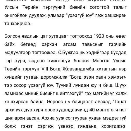
Улсын Төрийн тэргүүний биеийн согогтой талыг
онцгойлон дуудаж, улмаар “үхээгүй юү” гэж хаш­хиран
танхайрчээ.
Болсон явдлын цаг хугацааг тогтооход 1923 оны өвөл
байх бөгөөд хэрхэн агсам тавьсныг гэрчийн
мэдүүлгээр тогтоожээ. С.Бүжгээ нь хэдийгээр бусдад
гар хүрч, зодоон хийгээгүй боловч Монгол Улсын
Төрийн тэргүүн VIII Богд Жавзандамба хутагтын нэр
хүндийг гутаан доромжилж “Богд эзэн хаан хэмээгч
тэр сохор үхээгүй юү. Түүний лүндэн юу ч биш. Шүүх
яамнаас миний биеийг шийтгэхгүй” гэх мэтийн үг хэлж
хашхирсан байна. Өөрөөс нь байцаалт авахад “Гэнэт
архи уух дур хүрч орос худалдаачинд 40 мөнгө өгч нэг
шил архи авсан. Архиа ууж согтууран ухаан мэдрэлгүй
болж гэнэт сэргэж үзвээс гянданд хоригджээ.