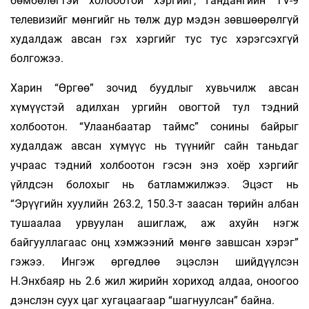
бөмбөлөгтэй холбоотой хэргийг, Гандангийн TV-9
телевизийг мөнгийг нь төлж дур мэдэн зөвшөөрөлгүй
худалдаж авсан гэх хэргийг тус тус хэрэгсэхгүй
болгожээ.
Харин “Өргөө” зочид буудлыг хувьчилж авсан
хүмүүстэй адилхан ургийн овогтой тул тэдний
холбоотон. “Улаанбаатар таймс” сонины байрыг
худалдаж авсан хүмүүс нь түүнийг сайн таньдаг
учраас тэдний холбоотон гэсэн энэ хоёр хэргийг
үйлдсэн болохыг нь батламжилжээ. Эцэст нь
“Эрүүгийн хуулийн 263.2, 150.3-т заасан төрийн албан
тушаалаа урвуулан ашиглаж, аж ахуйн нэгж
байгууллагаас онц хэмжээний мөнгө завшсан хэрэг”
гэжээ. Ингэж өргөдлөө эцэслэн шийдүүлсэн
Н.Энхбаяр нь 2.6 жил жирийн хориход алдаа, оноогоо
дэнслэн суух цаг хугацаагаар “шагнуулсан” байна.