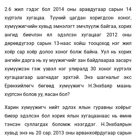
2.6 жил гэдэг бол 2014 оны аравдугаар сарын 14
хүртэлх хугацаа. Түүний цагдан хоригдсон хоног,
хүмүүжигчийн хувьд эмнэлэгт эмчлүүлж байгаа, хорих
ангид биечлэн ял эдэлсэн хугацааг 2012 оны
дөрөвдүгээр сарын 13-наас хойш тооцоход нэг жил
хоёр сар хоёр долоо хоног болж байна. Уул нь хорих
ангийн дарга нь хү­ мүүжигчийг зан байдлаараа засарч
хүмүүжсэн гэж үзвэл нэг улиралд 30 хоног хүртэлх
хугацаагаар шагнадаг эрхтэй. Энэ шагналыг экс
Ерөнхийлөгч бөгөөд хүмүүжигч Н.Энхбаяр маань
хүртсэн болов уу, яасан бол?
Харин хүмүүжигч нийт эдлэх ялын гуравны хоёрыг
биеэр эдэлсэн бол хорих ялын хугацаанаас нь өмнө
тэнсэн суллагдах боломж нээгддэг. Н.Энхбаярын
хувьд энэ нь 20 сар. 2013 оны арванхоёрдугаар сарын