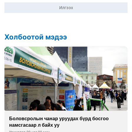
Илгээх
Холбоотой мэдээ
Дуу чимээний бохирдолд дарлуулсаар дуу
нь