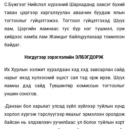
С.Бүжгээг Нийслэл хүрээний Шархаданд зэвсэг бүхий
таван цэргээр харгалзуулан аваачин буудаж ялын
тогтоолыг гүйцэтгэжээ. Тогтоол гүйцэтгэхэд Шүүх
яам, Цэргийн яамнаас тус бүр нэг түшмэл, сүм
хийдээс хамба лам Жамцыг байлцуулахаар томилсон
байдаг.
Нэгдүгээр зэрэглэлийн ЭЛБЭГДОРЖ
Их Хурлын ээлжит хуралдаан хэд хэд завсарлан сайд
нарыг ихэд хүлээсний эцэст сая тэд орж ирэв. Шүүх
яамны дэд сайд Түвшинтөр комиссын тогтоолыг
уншин сонсгов.
-Данзан бол харьяат улсад зүйл зүйлээр туйлын хүнд
хорлол хүргэж тэрслүүгээр явахыг эрмэлзэн оролдож
байсан нь элдэвлэвч уучилбаас үл болох туйлын хорт