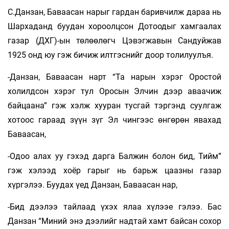
С.Данзан, Баваасан нарыг гардан баривчилж дараа нь
Шархаданд буудан хороолцсон Дотоодыг хамгаалах
газар (ДХГ)-ын төлөөлөгч Цэвэгжавын Сандуйжав
1925 онд юу гэж бичиж илтгэснийг доор толилуулъя.
-Данзан, Баваасан нарт “Та нарын хэрэг Оростой
холилдсон хэрэг тул Оросын Элчин дээр аваачиж
байцаана” гэж хэлж хууран тусгай тэргэнд суулгаж
хотоос гараад зүүн зүг Эл­ чингээс өнгөрөн явахад
Баваасан,
-Одоо алах уу гэхэд дарга Балжин болон бид, Тийм”
гэж хэлээд хоёр гарыг нь барьж цаазны газар
хүргэлээ. Буудах үед Данзан, Баваасан нар,
-Бид дээлээ тайлаад үхэх ялаа хүлээе гэлээ. Бас
Данзан “Миний энэ дээлийг надтай хамт байсан сохор