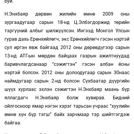
буй.
Н.Энхбаяр дөрвөн жилийн өмнө 2009 оны
зургаадугаар сарын 18-нд Ц.Элбэгдоржид төрийн
тэргүүний албыг шилжүүлсэн. Ингээд Монгол Улсын
гурав дахь Ерөнхийлөгч, экс Ерөнхийлөгч гэсэн нэртэй
сул иргэн явж байгаад 2012 оны дөрөвдүгээр сарын
13-нд АТГ-ын мөрдөн байцаах газрын ажилтнуудад
баривчлагдсанаар “сэжигтэн” гэсэн албан ёсны
нэртэй болсон. 2012 оны долоодугаар сарын 30наас
наймдугаар сарын 2-нд болсон Сүхбаатар дүүргийн
шүүх хурлаас эхлэн сэжигтэн Н.Энхбаяр маань бүр
яллагдагч Н.Энхбаяр болж хувирав. Бидний
ойлгосноор ямар нэгэн хэрэг тарьсан учраас “хуулийн
өмнө хүн бүр тэгш” байх зарчмаар тэр шийтгэгдэж
байгаа.