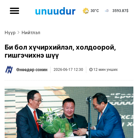
30°C
3593.87
$
Нүүр
Нийтлэл
Би бол хүчиpхийлэл, холдоорой,
гишгэчихнэ шүү
Өнөөдөр сонин
2026-06-17 12:30
12 мин унших