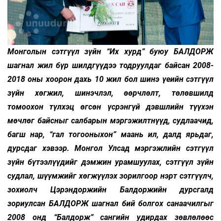
Монголын сэтгүүл зүйн “Их хурд” буюу БАЛДОРЖ
шагнал жил бүр шилдгүүдээ тодруулдаг байсан 2008-
2018 оны хоорон дахь 10 жил бол шинэ үеийн сэтгүүл
зүйн хөгжил, шинэчлэл, өөрчлөлт, төлөвшилд
томоохон түлхэц өгсөн үсрэнгүй дэвшлийн түүхэн
мөчлөг байсныг салбарын мэргэжилтнүүд, судлаачид,
багш нар, “гал тогооныхон” маань ил, далд ярьдаг,
дурсдаг хэвээр. Монгол Улсад мэргэжлийн сэтгүүл
зүйн бүтээлүүдийг дэмжин урамшуулах, сэтгүүл зүйн
судлал, шүүмжийг хөгжүүлэх зорилгоор нэрт сэтгүүлч,
зохиолч Цэрэндоржийн Балдоржийн дурсгалд
зориулсан БАЛДОРЖ шагнал бий болгох санаачилгыг
2008 онд “Балдорж” сангийн удирдах зөвлөлөөс