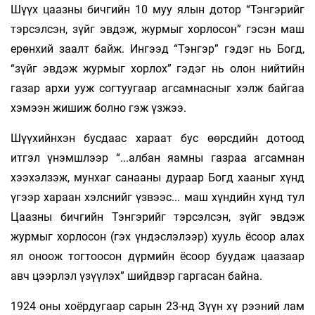
Шүүх цаазны бичгийн 10 муу ялын дотор “Тэнгэрийг
тэрсэлсэн, зүйг эвдэж, журмыг хорлосон” гэсэн маш
ерөнхий заалт байж. Ингээд “Тэнгэр” гэдэг нь Богд,
“зүйг эвдэж журмыг хорлох” гэдэг нь олон нийтийн
газар архи ууж согтуугаар агсамнасныг хэлж байгаа
хэмээн жишиж болно гэж үзжээ.
Шүүхийнхэн бусдаас хараат бус өөрсдийн дотоод
итгэл үнэмшлээр “...албан яамны газраа агсамнан
хээхэлзэж, мунхаг санааны дураар Богд хааныг хүнд
үгээр хараан хэлснийг үзвээс... маш хүндийн хүнд тул
Цаазны бичгийн Тэнгэрийг тэрсэлсэн, зүйг эвдэж
журмыг хорлосон (гэх үндэслэлээр) хууль ёсоор алах
ял оноож тогтоосон дүрмийн ёсоор буудаж цаазаар
авч цээрлэл үзүүлэх” шийдвэр гаргасан байна.
1924 оны хоёрдугаар сарын 23-нд Зүүн хү­ рээний лам