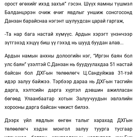
орост өгөхийг ихэд захъя” гэсэн. Шүүх яамны түшмэл
Балданцэрэн очиж өчиг явдлыг уншиж сонсгосонд
Данзан барайснаа нэгэнт шулуудсан царай гаргаж,
-Та нар бага настай хүмүүс. Ардын хэрэгт үнэнчээр
зүтгэхэд хэцүү биш үү гэхэд нь шууд буудан алав...
Ардын намын анхны долоогийн нэг, “Иргэн баян бол
улс баян” үзэлтэй С.Данзан нь буудуулахдаа 51 настай
байсан бол ДХГ-ын төлөөлөгч Ц.Сандуйжав 31-тэй
идэр залуу байжээ. Тэр­бээр дараа нь ДХГ-ын тасгийн
дарга, хэлтсийн дарга хүртэл дэвшин ажилласан
бөгөөд Улаанбаатар хотын Залуучуудын эвлэлийн
хорооны дарга байсан чекист билээ.
Дээрх үйл явдлын өнгөн талыг харахад ДХГын
төлөөлөгч хэдэн монгол залуу туурга тусгаар