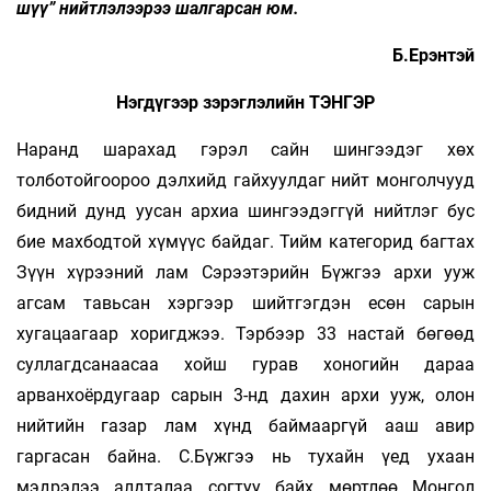
шүү” нийтлэлээрээ шалгарсан юм.
Б.Ерэнтэй
Нэгдүгээр зэрэглэлийн ТЭНГЭР
Наранд шарахад гэрэл сайн шингээдэг хөх
толботойгоороо дэлхийд гайхуулдаг нийт монголчууд
бидний дунд уусан архиа шингээдэггүй нийтлэг бус
бие махбодтой хүмүүс байдаг. Тийм категорид багтах
Зүүн хүрээний лам Сэрээтэрийн Бүжгээ архи ууж
агсам тавьсан хэргээр шийтгэгдэн есөн сарын
хугацаагаар хоригджээ. Тэрбээр 33 настай бөгөөд
суллагдсанаасаа хойш гурав хоногийн дараа
арванхоёрдугаар сарын 3-нд дахин архи ууж, олон
нийтийн газар лам хүнд баймааргүй ааш авир
гаргасан байна. С.Бүжгээ нь тухайн үед ухаан
мэдрэлээ алдталаа согтуу байх мөртлөө Монгол