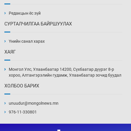
бэлтгэл базаахаар хилийн дээс алхлаа
Өчигдөр 14 цаг 00 мин
Редакцын ёс зүй
СУРТАЛЧИЛГАА БАЙРШУУЛАХ
АНУ-ын Цэргийн кибер командлалаын
ажилтнууд амиа хорлох явдал эрс
нэмэгджээ
Үнийн санал харах
Өчигдөр 13 цаг 52 мин
ХАЯГ
Монголын шигшээ Хонконгийн багийг ялж,
эхний хожлоо авлаа
Монгол Улс, Улаанбаатар 14200, Сүхбаатар дүүрэг 8-р
Өчигдөр 13 цаг 30 мин
хороо, Алтангэрэлийн гудамж, Улаанбаатар зочид буудал
ХОЛБОО БАРИХ
Техникийн өндөр үзүүлэлттэй агаарын хөлөг
худалдан авах хүсэлтээ уламжлав
unuudur@mongolnews.mn
Өчигдөр 13 цаг 00 мин
976-11-330801
“Шатахууны бус, бодлогын хомсдол
нүүрлээд байна”