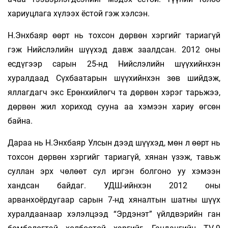
хариуцлага хүлээх ёстой гэж хэлсэн.
Н.Энхбаяр өөрт нь тохсон дөрвөн хэргийг тариагүй
гэж Нийслэлийн шүүхэд давж заалдсан. 2012 оны
есдүгээр сарын 25-нд Нийслэлийн шүүхийнхэн
хуралдаад Сүхбаатарын шүүхийнхэн зөв шийдэж,
яллагдагч экс Ерөнхийлөгч та дөрвөн хэрэг тарьжээ,
дөрвөн жил хориход сууна аа хэмээн хариу өгсөн
байна.
Дараа нь Н.Энхбаяр Улсын дээд шүүхэд, мөн л өөрт нь
тохсон дөрвөн хэргийг тариагүй, хянан үзэж, тавьж
суллан эрх чөлөөт сул иргэн болгоно уу хэмээн
хандсан байдаг. УДШ-ийнхэн 2012 оны
арванхоёрдугаар сарын 7-нд хяналтын шатны шүүх
хуралдаанаар хэлэлцээд “Эрдэнэт” үйлдвэрийн ган