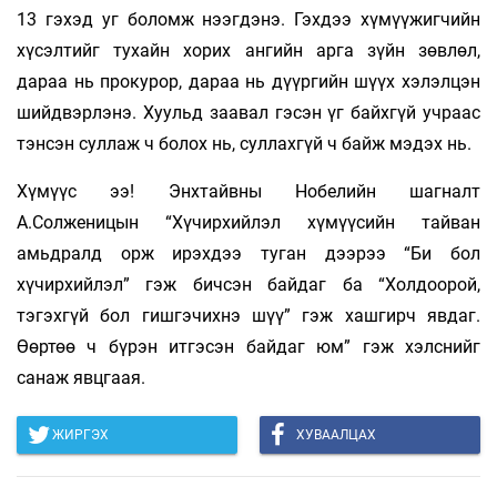
13 гэхэд уг боломж нээгдэнэ. Гэхдээ хүмүүжигчийн
хүсэлтийг тухайн хорих ангийн арга зүйн зөвлөл,
дараа нь прокурор, дараа нь дүүргийн шүүх хэлэлцэн
шийдвэрлэнэ. Хуульд заавал гэсэн үг байхгүй учраас
тэнсэн суллаж ч болох нь, суллахгүй ч байж мэдэх нь.
Хүмүүс ээ! Энхтайвны Нобелийн шагналт
А.Солженицын “Хүчирхийлэл хүмүүсийн тайван
амьдралд орж ирэхдээ туган дээрээ “Би бол
хүчирхийлэл” гэж бичсэн байдаг ба “Холдоорой,
тэгэхгүй бол гишгэчихнэ шүү” гэж хашгирч явдаг.
Өөртөө ч бүрэн итгэсэн байдаг юм” гэж хэлснийг
санаж явцгаая.
ЖИРГЭХ
ХУВААЛЦАХ