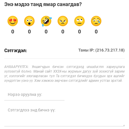
Энэ мэдээ танд ямар санагдав?
0
0
0
0
0
0
Сэтгэгдэл:
Таны IP: (216.73.217.18)
АНХААРУУЛГА: Уншигчдын бичсэн сэтгэгдэлд unuudur.mn хариуцлага
хүлээхгүй болно. Манай сайт ХХЗХ-ны журмын дагуу зүй зохисгүй зарим
үг, хэллэгийг хязгаарласан тул Та сэтгэгдэл бичихдээ бусдын эрх ашгийг
хүндэтгэн үзнэ үү. Хэм хэмжээ зөрчсөн сэтгэгдлийг админ устгах эрхтэй.