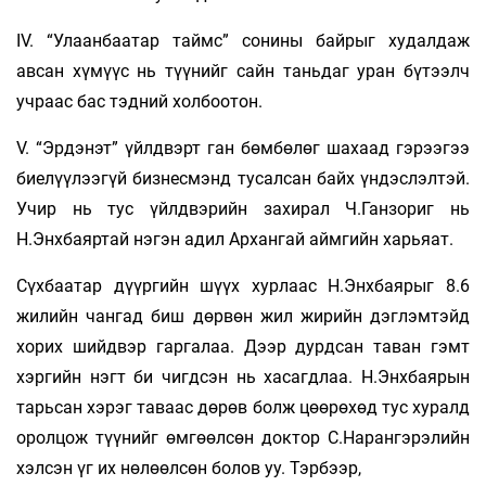
IV. “Улаанбаатар таймс” сонины байрыг худалдаж
авсан хүмүүс нь түүнийг сайн таньдаг уран бүтээлч
учраас бас тэдний холбоотон.
V. “Эрдэнэт” үйлдвэрт ган бөмбөлөг шахаад гэрээгээ
биелүүлээгүй бизнесмэнд тусалсан байх үндэслэлтэй.
Учир нь тус үйлдвэрийн захирал Ч.Ганзориг нь
Н.Энхбаяртай нэгэн адил Архангай аймгийн харьяат.
Сүхбаатар дүүргийн шүүх хурлаас Н.Энхбаярыг 8.6
жилийн чангад биш дөрвөн жил жирийн дэглэмтэйд
хорих шийдвэр гаргалаа. Дээр дурдсан таван гэмт
хэргийн нэгт би­ чигдсэн нь хасагдлаа. Н.Энхбаярын
тарьсан хэрэг таваас дөрөв болж цөөрөхөд тус хуралд
оролцож түүнийг өмгөөлсөн доктор С.Нарангэрэлийн
хэлсэн үг их нөлөөлсөн болов уу. Тэрбээр,