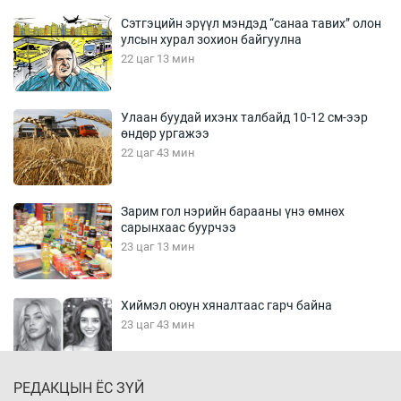
Сэтгэцийн эрүүл мэндэд “санаа тавих” олон
улсын хурал зохион байгуулна
22 цаг 13 мин
Улаан буудай ихэнх талбайд 10-12 см-ээр
өндөр ургажээ
22 цаг 43 мин
Зарим гол нэрийн барааны үнэ өмнөх
сарынхаас буурчээ
23 цаг 13 мин
Хиймэл оюун хяналтаас гарч байна
23 цаг 43 мин
РЕДАКЦЫН ЁС ЗҮЙ
Эмэгтэйчүүд Бээжин, эрэгтэйчүүд Японд