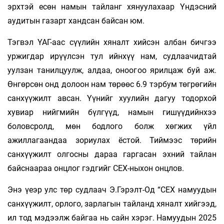
эрхтэй есөн намын тайланг хянуулахаар Үндэсний
аудитын газарт хандсан байсан юм.
Тэгвэл ҮАГ-аас сүүлийн хяналт хийсэн албан бичгээ
уржигдар ирүүлсэн тул ийнхүү нам, судлаачидтай
уулзан танилцуулж, алдаа, оноогоо ярилцаж буй аж.
Өнгөрсөн онд долоон нам төрөөс 6.9 тэрбум төгрөгийн
санхүүжилт авсан. Үүнийг хуулийн дагуу тодорхой
хувиар нийгмийн бүлгүүд, намын гишүүдийнхээ
боловсролд, мөн бодлого болж хөгжих үйл
ажиллагаандаа зориулах ёстой. Тиймээс төрийн
санхүүжилт олгосны дараа гаргасан эхний тайлан
байснаараа онцлог гэдгийг СЕХ-ныхон онцлов.
Энэ үеэр улс төр судлаач Э.Гэрэлт-Од “СЕХ намуудын
санхүүжилт, орлого, зарлагын тайланд хяналт хийгээд,
ил тод мэдээлж байгаа нь сайн хэрэг. Намуудын 2025