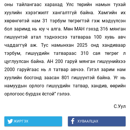
оны тайлангаас харахад Улс төрийн намын тухай
хуулийн хэрэгжилт хангалтгүй байна. Хамгийн их
хөрөнгөтэй нам 31 тэрбум төгрөгтэй гэж мэдүүлсэн
бол заримд нь юу ч алга. Мөн МАН гэхэд 316 мянган
гишүүнтэй атал тэднээсээ татвараа 100 хувь авч
чаддаггүй аж. Тус намынхан 2025 онд хандиваар
тэрбум, гишүүдийн татвараас 310 сая төгрөг л
цуглуулсан байна. АН 200 гаруй мянган гишүүнийхээ
2000 гаруйгаас нь л татвар авчээ. Гэтэл зарим нам
хуулийн босгонд заасан 801 гишүүнтэй байна. Уг нь
намуудын орлого гишүүдийн татвар, хандив, өөрийн
орлогоос бүрдэх ёстой” гэлээ.
С.Уул
ЖИРГЭХ
ХУВААЛЦАХ