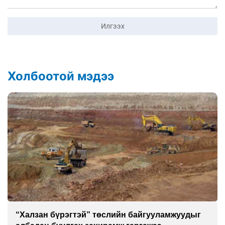
Илгээх
Холбоотой мэдээ
Бэлчээрийн ургамлын гарц нийт нутгийн 55