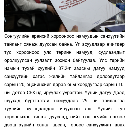
Сонгуулийн ерөнхий хорооноос намуудын санхүүгийн
тайланг хянаж дууссан байна. Уг асуудлаар өчигдөр
тус хорооноос улс төрийн намууд, судлаачдыг
оролцуулсан уулзалт зохион байгуулав. Улс төрийн
намын тухай хуулийн 37.2-т заасны дагуу намууд
санхүүгийн хагас жилийн тайлангаа долоодугаар
сарын 20, эцсийнхийг дараа оны хоёрдугаар сарын 10-
ны дотор СЕХ-нд ирүүлэх үүрэгтэй. Үүний дагуу Дээд
шүүхэд бүртгэлтэй намуудаас 29 нь тайлангаа
хуулийн хугацаандаа ирүүлсэн аж. Үүнийг тус
хорооныхон хянаж дуусаад, нийт сонгогчийн нэгээс
дээш хувийн санал авсан, төрөөс санхүүжилт авах