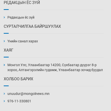
РЕДАКЦЫН ЁС ЗҮЙ
“Халзан бүрэгтэй” төслийн
байгууламжуудыг албадан буулгах
захирамж гаргажээ
Редакцын ёс зүй
18 цаг 49 мин
СУРТАЛЧИЛГАА БАЙРШУУЛАХ
Бэлчээрийн ургамлын гарц нийт нутгийн 55
хувьд сайн байна
Үнийн санал харах
19 цаг 19 мин
ХАЯГ
Хэн, хаашаа, хэдээр
19 цаг 49 мин
Монгол Улс, Улаанбаатар 14200, Сүхбаатар дүүрэг 8-р
хороо, Алтангэрэлийн гудамж, Улаанбаатар зочид буудал
ХОЛБОО БАРИХ
Вашингтон мужийн Спокейн хотод дэгдсэн
түймэр 3200 орчим га талбай хамарчээ
unuudur@mongolnews.mn
20 цаг 19 мин
976-11-330801
Хөгжлийн бэрхшээлтэй иргэдэд зориулсан