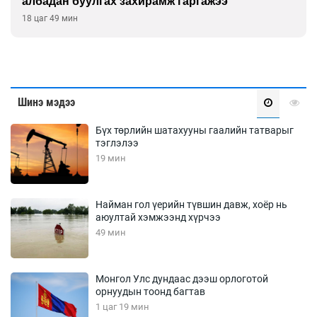
хувьд сайн байна
19 цаг 19 мин
Шинэ мэдээ
Бүх төрлийн шатахууны гаалийн татварыг
тэглэлээ
19 мин
Найман гол үерийн түвшин давж, хоёр нь
аюултай хэмжээнд хүрчээ
49 мин
Монгол Улс дундаас дээш орлоготой
орнуудын тоонд багтав
1 цаг 19 мин