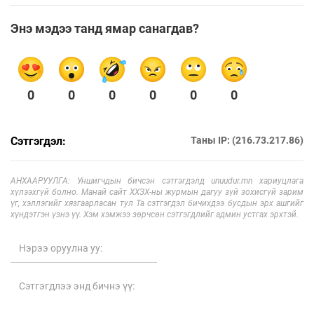
Энэ мэдээ танд ямар санагдав?
0
0
0
0
0
0
Сэтгэгдэл:
Таны IP: (216.73.217.86)
АНХААРУУЛГА: Уншигчдын бичсэн сэтгэгдэлд unuudur.mn хариуцлага
хүлээхгүй болно. Манай сайт ХХЗХ-ны журмын дагуу зүй зохисгүй зарим
үг, хэллэгийг хязгаарласан тул Та сэтгэгдэл бичихдээ бусдын эрх ашгийг
хүндэтгэн үзнэ үү. Хэм хэмжээ зөрчсөн сэтгэгдлийг админ устгах эрхтэй.