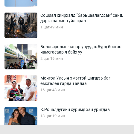
Сошиал хийрхэлд “барьцаалагдсан” сайд,
дарга нарын туйлшрал
1 цаг 49 мин
Боловсролын чанар уруудах бүрд босгоо
намсгасаар л байх уу
2 цаг 19 мин
Монгол Улсын эмэгтэй шигшээ баг
өмсгөлөө гардан авлаа
16 цаг 48 мин
К.Роналдугийн хуримд хэн уригдав
18 цаг 19 мин