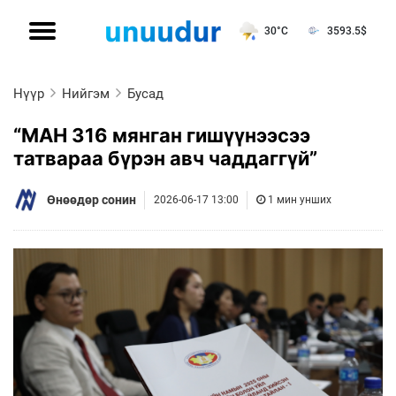
30°C
3593.5
$
Нүүр
Нийгэм
Бусад
“МАН 316 мянган гишүүнээсээ
татвараа бүрэн авч чаддаггүй”
Өнөөдөр сонин
2026-06-17 13:00
1 мин унших