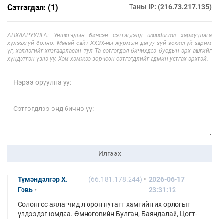
Сэтгэгдэл: (1)
Таны IP: (216.73.217.135)
АНХААРУУЛГА: Уншигчдын бичсэн сэтгэгдэлд unuudur.mn хариуцлага
хүлээхгүй болно. Манай сайт ХХЗХ-ны журмын дагуу зүй зохисгүй зарим
үг, хэллэгийг хязгаарласан тул Та сэтгэгдэл бичихдээ бусдын эрх ашгийг
хүндэтгэн үзнэ үү. Хэм хэмжээ зөрчсөн сэтгэгдлийг админ устгах эрхтэй.
Илгээх
Түмэндэлгэр Х.
(66.181.178.244)
2026-06-17
Говь
23:31:12
Солонгос аялагчид л орон нутагт хамгийн их орлогыг
үлдээдэг юмдаа. Өмнөговийн Булган, Баяндалай, Цогт-