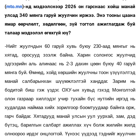
(
mto.mn
)-нд мэдээлснээр
2026 он гарснаас хойш манай
улсад
340 мянга гаруй жуулчин иржээ. Энэ тооны цаана
ямар өөрчлөлт, хөдөлгөөн, зүй тогтол ажиглагдаж буй
талаар мэдээлэл өгөхгүй юү?
-Нийт жуулчдын 60 гаруй хувь буюу 230-аад мянгыг нь
хятад, оросууд эзэлж байна. Харин солонгос жуулчид
эдгээрийн аль алинаас нь 2-3 дахин цөөн буюу 40 гаруй
мянга буй. Өмнөд, хойд хөршийн жуулчны тоон үзүүлэлтэд
манай салбарынхан шүүмжлэлтэй ханддаг. Зарим нь
бодитой биш гэж үздэг. ОХУ-ын хувьд гэхэд Монголтой
олон газраар хиллэдэг учир тухайн бүс нутгийн иргэд нь
худалдаа наймаа хийх зорилгоор боомтуудаар байнга орж,
гарч байдаг. Хятадууд манай улсын уул уурхай, зам, дэд
бүтэц, барилгын салбарт ажиллах хүч болж жилийн жилд
олноороо ирдэг онцлогтой. Үүнээс үүдээд тэднийг жуулчин