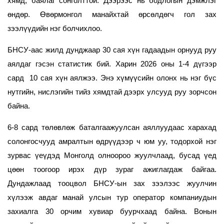
хямд, баялаг сонголттой. Дээрээс нь бодлогын дэмжлэг
өндөр. Өвөрмонгол манайхтай өрсөлдөгч гол зах
зээлүүдийн нэг болчихлоо.
БНСУ-аас жилд дунджаар 30 сая хүн гадаадын орнууд руу
аялдаг гэсэн статистик бий. Харин 2026 оны 1-4 дүгээр
сард 10 сая хүн аялжээ. Энэ хүмүүсийн олонх нь нэг бүс
нутгийн, нислэгийн тийз хямдтай дээрх улсууд руу зорчсон
байна.
6-8 сард төлөвлөж баталгаажуулсан аяллуудаас харахад
солонгосчууд амралтын өдрүүдээр ч юм уу, тодорхой нэг
зурвас үеүдэд Монголд олноороо жуулчлаад, бусад үед
цөөн тоогоор ирэх дүр зураг ажиглагдаж байгаа.
Дундажлаад тооцвол БНСУ-ын зах зээлээс жуулчин
хүлээж авдаг манай улсын тур оператор компаниудын
захиалга 30 орчим хувиар буурчхаад байна. Вонын