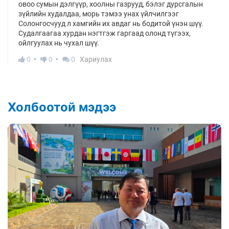
овоо сумын дэлгүүр, хоолны газрууд, бэлэг дурсгалын
зүйлийн худалдаа, морь тэмээ унах үйлчилгээг
Солонгосчууд л хамгийн их авдаг нь бодитой үнэн шүү.
Судалгаагаа хурдан нэгтгэж гаргаад олонд түгээх,
ойлгуулах нь чухал шүү.
0
0
0
Хариулах
Холбоотой мэдээ