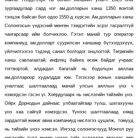
зургаадугаар сард нэг ам.долларын ханш 1350 вонтой
тэнцэж байсан бол одоо 1550-д хүрсэн. Ам.долларын ханш
Солонгосын үндэсний мөнгөн тэмдэгтийн эсрэг тасралтгүй
чангарсаар ийм болчихлоо. Гэтэл манай тур оператор
компаниуд ам.долларт суурилсан ханшаар бүтээгдэхүүн,
үйлчилгээгээ тэдэнд санал болгодог онцлогтой. Төгрөгийн
ханш савлагаатай, инфляц байнга өсөж байдаг учраас
тогтвортой, алдагдал багатайг нь бодолцон аяллаа
ам.доллароор худалддаг юм. Тэгэхээр вонын ханшийн
уналтаас шалтгаалаад манай улсын аяллын үнэ ч
нэмэгдсэн гэсэн үг. Хоёрдугаарх нь нислэгийн тийзийн үнэ.
Ойрх Дорнодын дайнаас улбаатайгаар түлш, шатахууны
үнэ хаа сайгүй нэмэгдсэн. Үүнээс шалтгаалаад хямд
зардалтай жижиг авиа компаниуд нислэгээ цуцалж, томууд
нь тийзийн үнээ нэмсэн. Ингээд солонгосчууд Монгол руу
нисэхийн тулд өндөр үнээр тийз худалдаж авахаас өөр