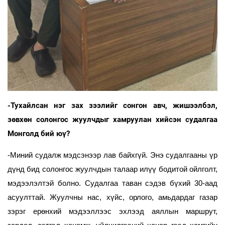
-Тухайлсан нэг зах зээлийг сонгон авч, жишээлбэл,
зөвхөн солонгос жуулчдыг хамруулан хийсэн судалгаа
Монголд бий юү?
-Миний судалж мэдсэнээр лав байхгүй. Энэ судалгааны үр
дүнд бид солонгос жуулчдын талаар илүү бодитой ойлголт,
мэдээлэлтэй болно. Судалгаа таван сэдэв бүхий 30-аад
асуулттай. Жуулчны нас, хүйс, орлого, амьдардаг газар
зэрэг ерөнхий мэдээллээс эхлээд аяллын маршрут,