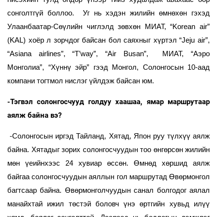
сонголтгүй боллоо. Уг нь хэдэн жилийн өмнөхөн гэхэд
Улаанбаатар-Сөүлийн чиглэлд зөвхөн МИАТ, “Korean air”
(KAL) хоёр л зорчдог байсан бол саяхныг хүртэл “Jeju air”,
“Asiana airlines”, “T’way”, “Air Busan”, МИАТ, “Аэро
Монголиа”, “Хүннү эйр” гээд Монгол, Солонгосын 10-аад
компани тогтмол нислэг үйлдэж байсан юм.
-Тэгвэл солонгосчууд голдуу хаашаа, ямар маршрутаар
аялж байна вэ?
-Солонгосын иргэд Тайланд, Хятад, Япон руу түлхүү аялж
байна. Хятадыг зорих солонгосчуудын тоо өнгөрсөн жилийн
мөн үеийнхээс 24 хувиар өссөн. Өмнөд хөршид аялж
байгаа солонгосчуудын аяллын гол маршрутад Өвөрмонгол
багтсаар байна. Өвөрмонголчуудын санал болгодог аялал
манайхтай ижил төстэй боловч үнэ өртгийн хувьд илүү