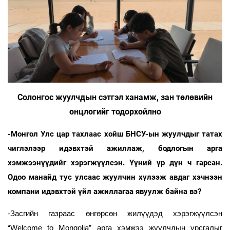
Солонгос жуулчдын сэтгэл ханамж, зан төлөвийн
онцлогийг тодорхойлно
-Монгол Улс цар тахлаас хойш БНСУ-ын жуулчдыг татах
чиглэлээр идэвхтэй ажиллаж, бодлогын арга
хэмжээнүүдийг хэрэгжүүлсэн. Үүний үр дүн ч гарсан.
Одоо манайд тус улсаас жуулчин хүлээж авдаг хэчнээн
компани идэвхтэй үйл ажиллагаа явуулж байна вэ?
-Засгийн газраас өнгөрсөн жилүүдэд хэрэгжүүлсэн
“Welcome to Mongolia” арга хэмжээ жуулчдын урсгалыг