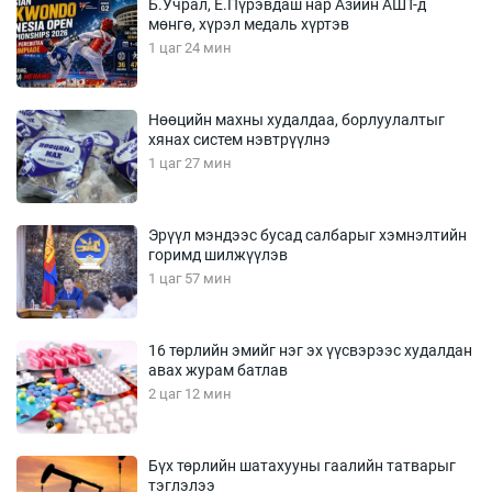
Б.Учрал, Ё.Пүрэвдаш нар Азийн АШТ-д
мөнгө, хүрэл медаль хүртэв
1 цаг 24 мин
Нөөцийн махны худалдаа, борлуулалтыг
хянах систем нэвтрүүлнэ
1 цаг 27 мин
Эрүүл мэндээс бусад салбарыг хэмнэлтийн
горимд шилжүүлэв
1 цаг 57 мин
16 төрлийн эмийг нэг эх үүсвэрээс худалдан
авах журам батлав
2 цаг 12 мин
Бүх төрлийн шатахууны гаалийн татварыг
тэглэлээ