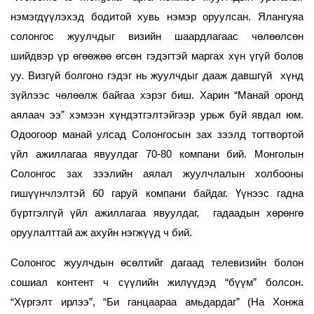
нэмэгдүүлэхэд бодитой хувь нэмэр оруулсан. Ялангуяа
солонгос жуулчдыг визийн шаардлагаас чөлөөлсөн
шийдвэр үр өгөөжөө өгсөн гэдэгтэй маргах хүн үгүй болов
уу. Визгүй болгоно гэдэг нь жуулчдыг дааж давшгүй хүнд
зүйлээс чөлөөлж байгаа хэрэг биш. Харин “Манай оронд
аялаач ээ” хэмээн хүндэтгэлтэйгээр урьж буй явдал юм.
Одоогоор манай улсад Солонгосын зах зээлд тогтвортой
үйл ажиллагаа явуулдаг 70-80 компани бий. Монголын
Солонгос зах зээлийн аялал жуулчлалын холбооны
гишүүнчлэлтэй 60 гаруй компани байдаг. Үүнээс гадна
бүртгэлгүй үйл ажиллагаа явуулдаг, гадаадын хөрөнгө
оруулалттай аж ахуйн нэгжүүд ч бий.
Солонгос жуулчдын өсөлтийг дагаад телевизийн болон
сошиал контент ч сүүлийн жилүүдэд “бүүм” болсон.
“Хүргэлт ирлээ”, “Би ганцаараа амьдардаг” (На Хонжа