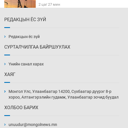
2 цаг 27 мин
РЕДАКЦЫН ЁС ЗҮЙ
Найман гол үерийн түвшин давж, хоёр нь
аюултай хэмжээнд хүрчээ
2 цаг 57 мин
Редакцын ёс зүй
СУРТАЛЧИЛГАА БАЙРШУУЛАХ
Монгол Улс дундаас дээш орлоготой
орнуудын тоонд багтав
Үнийн санал харах
3 цаг 27 мин
ХАЯГ
Сошиал хийрхэлд “барьцаалагдсан” сайд,
дарга нарын туйлшрал
Монгол Улс, Улаанбаатар 14200, Сүхбаатар дүүрэг 8-р
3 цаг 57 мин
хороо, Алтангэрэлийн гудамж, Улаанбаатар зочид буудал
ХОЛБОО БАРИХ
Боловсролын чанар уруудах бүрд босгоо
намсгасаар л байх уу
unuudur@mongolnews.mn
4 цаг 27 мин