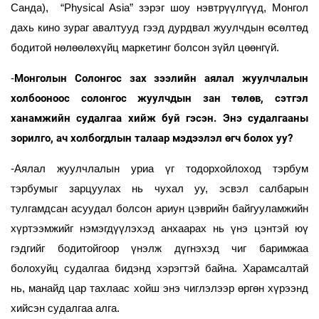
Санда), “Physical Asia” зэрэг шоу нэвтрүүлгүүд, Монгол
дахь кино зураг авалтууд гээд дурдвал жуулчдын өсөлтөд
бодитой нөлөөлөхүйц маркетинг болсон зүйл цөөнгүй.
Монголын Солонгос зах зээлийн аялал жуулчлалын
-
холбооноос солонгос жуулчдын зан төлөв, сэтгэл
ханамжийн судалгаа хийж буй гэсэн. Энэ судалгааны
зорилго, ач холбогдлын талаар мэдээлэл өгч болох уу?
-Аялал жуулчлалын уриа үг тодорхойлоход тэрбум
тэрбумыг зарцуулах нь чухал уу, эсвэл салбарын
тулгамдсан асуудал болсон ариун цэврийн байгууламжийн
хүртээмжийг нэмэгдүүлэхэд анхаарах нь үнэ цэнтэй юү
гэдгийг бодитойгоор үнэлж дүгнэхэд чиг баримжаа
болохуйц судалгаа бидэнд хэрэгтэй байна. Харамсалтай
нь, манайд цар тахлаас хойш энэ чиглэлээр өргөн хүрээнд
хийсэн судалгаа алга.