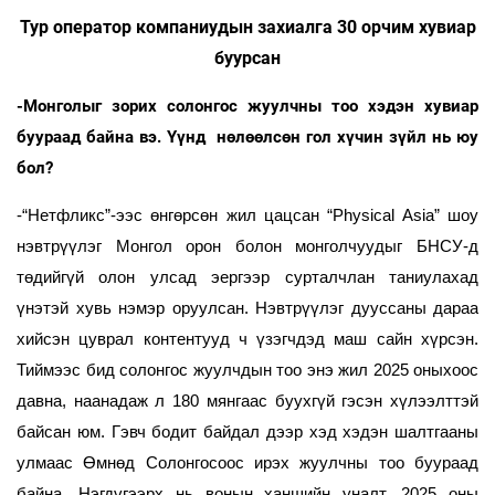
Тур оператор компаниудын захиалга
30
орчим хувиар
буурсан
-Монголыг зорих солонгос жуулчны тоо хэдэн хувиар
буураад байна вэ. Үүнд нөлөөлсөн гол хүчин зүйл нь юу
бол?
-“Нетфликс”-ээс өнгөрсөн жил цацсан “Physical Asia” шоу
нэвтрүүлэг Монгол орон болон монголчуудыг БНСУ-д
төдийгүй олон улсад эергээр сурталчлан таниулахад
үнэтэй хувь нэмэр оруулсан. Нэвтрүүлэг дууссаны дараа
хийсэн цуврал контентууд ч үзэгчдэд маш сайн хүрсэн.
Тиймээс бид солонгос жуулчдын тоо энэ жил 2025 оныхоос
давна, наанадаж л 180 мянгаас буухгүй гэсэн хүлээлттэй
байсан юм. Гэвч бодит байдал дээр хэд хэдэн шалтгааны
улмаас Өмнөд Солонгосоос ирэх жуулчны тоо буураад
байна. Нэгдүгээрх нь вонын ханшийн уналт. 2025 оны