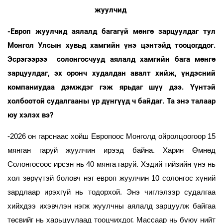
жуулчид
-Европ жуулчид аялалд багагүй мөнгө зарцуулдаг тул
Монгол Улсын хувьд хамгийн үнэ цэнтэйд тооцогддог.
Эсрэгээрээ солонгосчууд аялалд хамгийн бага мөнгө
зарцуулдаг, эх оронч худалдан авалт хийж, үндэсний
компаниудаа дэмждэг гэж ярьдаг шүү дээ. Үүнтэй
холбоотой судалгааны үр дүнгүүд ч байдаг. Та энэ талаар
юу хэлэх вэ?
-2026 он гарснаас хойш Европоос Монголд ойролцоогоор 15
мянган гаруй жуулчин ирээд байна. Харин Өмнөд
Солонгосоос ирсэн нь 40 мянга гаруй. Хэдий тийзийн үнэ нь
хол зөрүүтэй боловч нэг европ жуулчин 10 солонгос хүний
зардлаар ирэхгүй нь тодорхой. Энэ чиглэлээр судалгаа
хийхдээ ихэвчлэн нэгж жуулчны аялалд зарцуулж байгаа
төсвийг нь харьцуулаад тооцчихдог. Массаар нь буюу нийт