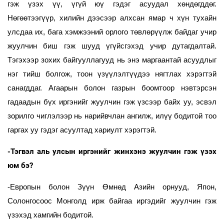
гэж үзэх үү, үгүй юү гэдэг асуудал хөндөгддөг.
Нөгөөтээгүүр, хилийн дээсээр алхсан ямар ч хүн тухайн
улсдаа их, бага хэмжээний орлого төвлөрүүлж байдаг учир
жуулчин биш гэж шууд үгүйсгэхэд учир дутагдалтай.
Тэгэхээр зохих байгууллагууд нь энэ маргаантай асуудлыг
нэг тийш болгож, тоон үзүүлэлтүүдээ нягтлах хэрэгтэй
санагддаг. Агаарын болон газрын боомтоор нэвтэрсэн
гадаадын бүх иргэнийг жуулчин гэж үзсээр байх уу, эсвэл
зорилго чиглэлээр нь нарийвчлан ангилж, илүү бодитой тоо
гаргах уу гэдэг асуултад хариулт хэрэгтэй.
-Тэгвэл аль улсын иргэнийг жинхэнэ жуулчин гэж үзэх
юм бэ?
-Европын болон Зүүн Өмнөд Азийн орнууд, Япон,
Солонгосоос Монголд ирж байгаа иргэдийг жуулчин гэж
үзэхэд хамгийн бодитой.