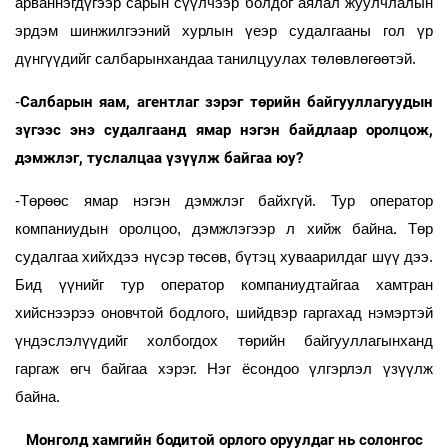
арваннэгдүгээр сарын сүүлчээр болдог аялал жуулчлалын
эрдэм шинжилгээний хурлын үеэр судалгааны гол үр
дүнгүүдийг салбарынхандаа танилцуулах төлөвлөгөөтэй.
Салбарын яам, агентлаг зэрэг төрийн байгууллагуудын
-
зүгээс энэ судалгаанд ямар нэгэн байдлаар оролцож,
дэмжлэг, туслалцаа үзүүлж байгаа юу?
-Төрөөс ямар нэгэн дэмжлэг байхгүй. Тур оператор
компаниудын оролцоо, дэмжлэгээр л хийж байна. Төр
судалгаа хийхдээ нүсэр төсөв, бүтэц хуваарилдаг шүү дээ.
Бид үүнийг тур оператор компаниудтайгаа хамтран
хийснээрээ оновчтой бодлого, шийдвэр гаргахад нэмэртэй
үндэслэлүүдийг холбогдох төрийн байгууллагынханд
гаргаж өгч байгаа хэрэг. Нэг ёсондоо үлгэрлэл үзүүлж
байна.
Монголд хамгийн бодитой орлого оруулдаг нь солонгос