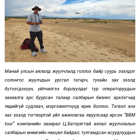
Манай улсын аялалд жуулчлалд голлох байр суурь эзэлдэг
солонгос жуулчдын урсгал татарч, тухайн зах зээлд
бүтээгдэхүүн, үйлчилгээ борлуулдаг тур операторуудын
захиалга эрс буурсан талаар салбарын бизнес эрхлэгчид
төдийгүй судлаач, мэргэжилтнүүд ярих боллоо. Тэгвэл энэ
зах зээлд тогтвортой үйл ажиллагаа явуулсаар ирсэн “BBM
tour” компанийн захирал Ц.Батхуягтай аялал жуулчлалын
салбарын өнөөгийн нөхцөл байдал, тулгамдсан асуудлуудын