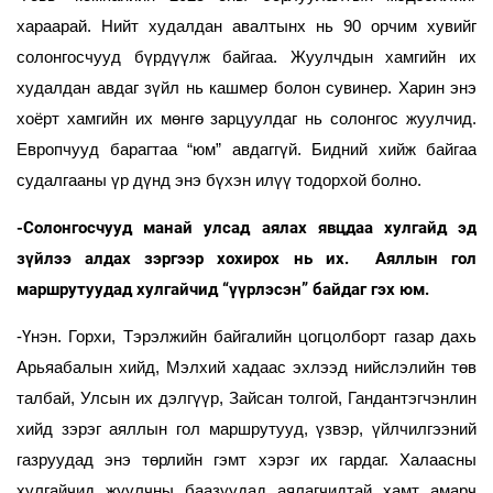
хараарай. Нийт худалдан авалтынх нь 90 орчим хувийг
солонгосчууд бүрдүүлж байгаа. Жуулчдын хамгийн их
худалдан авдаг зүйл нь кашмер болон сувинер. Харин энэ
хоёрт хамгийн их мөнгө зарцуулдаг нь солонгос жуулчид.
Европчууд барагтаа “юм” авдаггүй. Бидний хийж байгаа
судалгааны үр дүнд энэ бүхэн илүү тодорхой болно.
-Солонгосчууд манай улсад аялах явцдаа хулгайд эд
зүйлээ алдах зэргээр хохирох нь их. Аяллын гол
маршрутуудад хулгайчид “үүрлэсэн” байдаг гэх юм.
-Үнэн. Горхи, Тэрэлжийн байгалийн цогцолборт газар дахь
Арьяабалын хийд, Мэлхий хадаас эхлээд нийслэлийн төв
талбай, Улсын их дэлгүүр, Зайсан толгой, Гандантэгчэнлин
хийд зэрэг аяллын гол маршрутууд, үзвэр, үйлчилгээний
газруудад энэ төрлийн гэмт хэрэг их гардаг. Халаасны
хулгайчид жуулчны баазуудад аялагчидтай хамт амарч