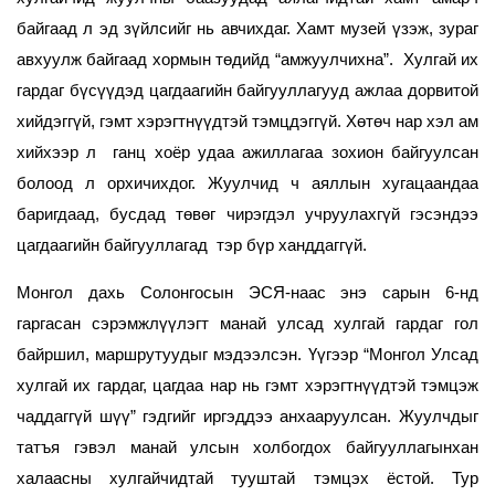
байгаад л эд зүйлсийг нь авчихдаг. Хамт музей үзэж, зураг
авхуулж байгаад хормын төдийд “амжуулчихна”. Хулгай их
гардаг бүсүүдэд цагдаагийн байгууллагууд ажлаа дорвитой
хийдэггүй, гэмт хэрэгтнүүдтэй тэмцдэггүй. Хөтөч нар хэл ам
хийхээр л ганц хоёр удаа ажиллагаа зохион байгуулсан
болоод л орхичихдог. Жуулчид ч аяллын хугацаандаа
баригдаад, бусдад төвөг чирэгдэл учруулахгүй гэсэндээ
цагдаагийн байгууллагад тэр бүр ханддаггүй.
Монгол дахь Солонгосын ЭСЯ-наас энэ сарын 6-нд
гаргасан сэрэмжлүүлэгт манай улсад хулгай гардаг гол
байршил, маршрутуудыг мэдээлсэн. Үүгээр “Монгол Улсад
хулгай их гардаг, цагдаа нар нь гэмт хэрэгтнүүдтэй тэмцэж
чаддаггүй шүү” гэдгийг иргэддээ анхааруулсан. Жуулчдыг
татъя гэвэл манай улсын холбогдох байгууллагынхан
халаасны хулгайчидтай тууштай тэмцэх ёстой. Тур