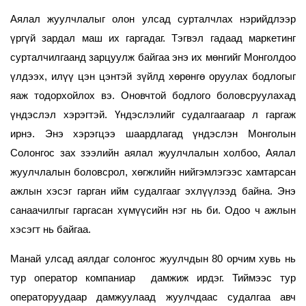
Аялал жуулчлалыг олон улсад сурталчлах нэрийдлээр
үргүй зардал маш их гаргадаг. Тэгвэл гадаад маркетинг
сурталчилгаанд зарцуулж байгаа энэ их мөнгийг Монголдоо
үлдээх, илүү цэн цэнтэй зүйлд хөрөнгө оруулах бодлогыг
яаж тодорхойлох вэ. Оновчтой бодлого боловсруулахад
үндэслэл хэрэгтэй. Үндэслэлийг судалгаагаар л гаргаж
ирнэ. Энэ хэрэгцээ шаардлагад үндэслэн Монголын
Солонгос зах зээлийн аялал жуулчлалын холбоо, Аялал
жуулчлалын боловсрол, хөгжлийн нийгэмлэгээс хамтарсан
ажлын хэсэг гарган ийм судалгааг эхлүүлээд байна. Энэ
санаачилгыг гаргасан хүмүүсийн нэг нь би. Одоо ч ажлын
хэсэгт нь байгаа.
Манай улсад аялдаг солонгос жуулчдын 80 орчим хувь нь
тур оператор компаниар дамжиж ирдэг. Тиймээс тур
операторуудаар дамжуулаад жуулчдаас судалгаа авч