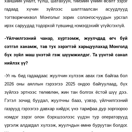
ханшийн уналт, түлш, шатахуун, тийзийн үнийн өсөлт зэрэг
гадаад хүчин зүйлээс шалтгаалсан асуудлууд
тогтворжчихвол Монголыг зорих солонгосчуудын урсгал
ирэх саруудад тодорхой түвшинд нэмэгдэхийг үгүйсгэхгүй.
-Үйлчилгээний чанар, хүртээмж, жуулчдад өгч буй
сэтгэл ханамж, тав тух зэрэгтэй харьцуулахад Монголд
бүх зүйл маш үнэтэй гэж шүүмжилдэг. Та үүнтэй санал
нийлэх үү?
-Уг нь бид гадаадаас жуулчин хүлээж авах гэж байгаа бол
2026 оны аяллын гэрээгээ 2025 ондоо байгуулаад, бүх
зүйлээ эртнээс төлөвлөн, жин тан болгох ёстой шүү дээ.
Гэтэл зочид буудал, жуулчны бааз, үзвэр, үйлчилгээний
газрууд гэрээгээ давхар хийдэг, үнэ тарифаа дур зоргоороо
нэмдэг зэрэг олон бэрхшээлээс үүдэн тур операторууд
үргэлж алдагдал хүлээж, жуулчдын өмнө буруутан болдог.