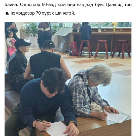
байна. Одоогоор 50-иад компани нэгдээд буй. Цаашид тоо
нь нэмэгдсээр 70 хүрэх шинжтэй.