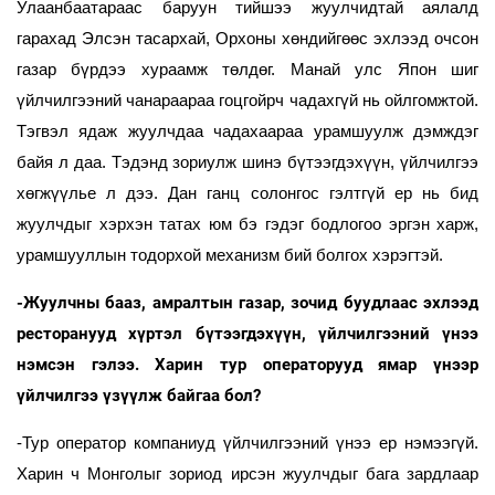
Улаанбаатараас баруун тийшээ жуулчидтай аялалд
гарахад Элсэн тасархай, Орхоны хөндийгөөс эхлээд очсон
газар бүрдээ хураамж төлдөг. Манай улс Япон шиг
үйлчилгээний чанараараа гоцгойрч чадахгүй нь ойлгомжтой.
Тэгвэл ядаж жуулчдаа чадахаараа урамшуулж дэмждэг
байя л даа. Тэдэнд зориулж шинэ бүтээгдэхүүн, үйлчилгээ
хөгжүүлье л дээ. Дан ганц солонгос гэлтгүй ер нь бид
жуулчдыг хэрхэн татах юм бэ гэдэг бодлогоо эргэн харж,
урамшууллын тодорхой механизм бий болгох хэрэгтэй.
-Жуулчны бааз, амралтын газар, зочид буудлаас эхлээд
ресторанууд хүртэл бүтээгдэхүүн, үйлчилгээний үнээ
нэмсэн гэлээ. Харин тур операторууд ямар үнээр
үйлчилгээ үзүүлж байгаа бол?
-Тур оператор компаниуд үйлчилгээний үнээ ер нэмээгүй.
Харин ч Монголыг зориод ирсэн жуулчдыг бага зардлаар