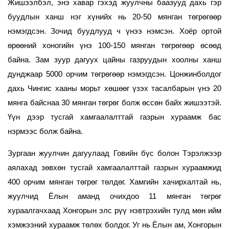
Жишээлбэл, энэ хавар гэхэд жуулчны баазууд дахь гэр
буудлын ханш нэг хүнийх нь 20-50 мянган төгрөгөөр
нэмэгдсэн. Зочид буудлууд ч үнээ нэмсэн. Хоёр ортой
өрөөний хоногийн үнэ 100-150 мянган төгрөгөөр өсөөд
байна. Зам зуур дагуух цайны газруудын хоолны ханш
дунджаар 5000 орчим төгрөгөөр нэмэгдсэн. Цонжинболдог
дахь Чингис хааны морьт хөшөөг үзэх тасалбарын үнэ 20
мянга байснаа 30 мянган төгрөг болж өссөн байх жишээтэй.
Үүн дээр тусгай хамгаалалттай газрын хураамж бас
нэрмээс болж байна.
Зургаан жуулчин дагуулаад Говийн бүс болон Тэрэлжээр
аялахад зөвхөн тусгай хамгаалалттай газрын хураамжид
400 орчим мянган төгрөг төлдөг. Хамгийн хачирхалтай нь,
жуулчид Ёлын аманд очихдоо 11 мянган төгрөг
хураалгачхаад Хонгорын элс рүү нэвтрэхийн тулд мөн ийм
хэмжээний хураамж төлөх болдог. Уг нь Ёлын ам, Хонгорын