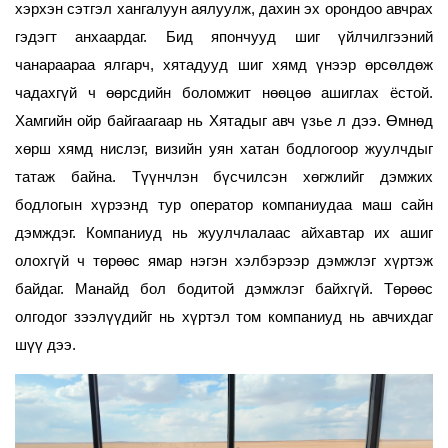
хэрхэн сэтгэл хангалуун аялуулж, дахин эх орондоо авчрах
гэдэгт анхаардаг. Бид япончууд шиг үйлчилгээний
чанараараа ялгарч, хятадууд шиг хямд үнээр өрсөлдөж
чадахгүй ч өөрсдийн боломжит нөөцөө ашиглах ёстой.
Хамгийн ойр байгаагаар нь Хятадыг авч үзье л дээ. Өмнөд
хөрш хямд нислэг, визийн уян хатан бодлогоор жуулчдыг
татаж байна. Түүнчлэн бүсчилсэн хөгжлийг дэмжих
бодлогын хүрээнд тур оператор компаниудаа маш сайн
дэмждэг. Компаниуд нь жуулчлалаас айхавтар их ашиг
олохгүй ч төрөөс ямар нэгэн хэлбэрээр дэмжлэг хүртэж
байдаг. Манайд бол бодитой дэмжлэг байхгүй. Төрөөс
олгодог зээлүүдийг нь хүртэл том компаниуд нь авчихдаг
шүү дээ.