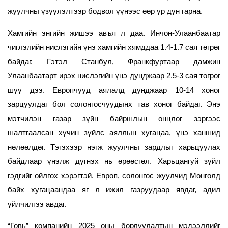
жуулчны үзүүлэлтээр бодвол үүнээс өөр үр дүн гарна.
Хамгийн энгийн жишээ авъя л даа. Инчон-Улаанбаатар
чиглэлийн нислэгийн үнэ хамгийн хямддаа 1.4-1.7 сая төгрөг
байдаг. Гэтэл Станбул, Франкфуртаар дамжин
Улаанбаатарт ирэх нислэгийн үнэ дунджаар 2.5-3 сая төгрөг
шүү дээ. Европчууд аялалд дунджаар 10-14 хоног
зарцуулдаг бол солонгосчуудынх тав хоног байдаг. Энэ
мэтчилэн газар зүйн байршлын онцлог зэргээс
шалтгаалсан хүчин зүйлс аяллын хугацаа, үнэ ханшид
нөлөөлдөг. Тэгэхээр нэгж жуулчны зардлыг харьцуулах
байдлаар үнэлж дүгнэх нь өрөөсгөл. Харьцангуй зүйл
гэдгийг ойлгох хэрэгтэй. Европ, солонгос жуулчид Монголд
байх хугацаандаа яг л ижил газруудаар явдаг, адил
үйлчилгээ авдаг.
“Говь” компанийн 2025 оны борлуулалтын мэдээллийг