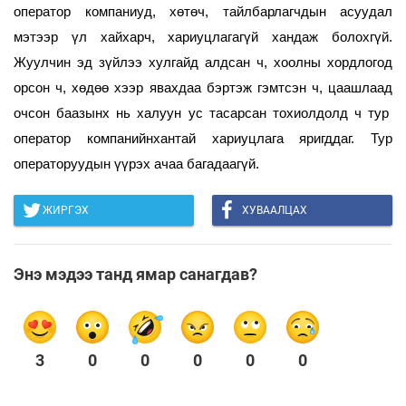
оператор компаниуд, хөтөч, тайлбарлагчдын асуудал
мэтээр үл хайхарч, хариуцлагагүй хандаж болохгүй.
Жуулчин эд зүйлээ хулгайд алдсан ч, хоолны хордлогод
орсон ч, хөдөө хээр явахдаа бэртэж гэмтсэн ч, цаашлаад
очсон баазынх нь халуун ус тасарсан тохиолдолд ч тур
оператор компанийнхантай хариуцлага яригддаг. Тур
операторуудын үүрэх ачаа багадаагүй.
ЖИРГЭХ
ХУВААЛЦАХ
Энэ мэдээ танд ямар санагдав?
3
0
0
0
0
0