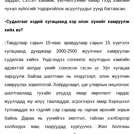
зардал, сэтгэл ханамж, үйлчилгээний чанар гээд хамгийн
чухал зүйлсийг тодорхойлох асуултуудыг үүнд багтаасан.
-Судалгааг хэдий хугацаанд хэр олон хүнийг хамруулж
хийх вэ?
-
Тавдугаар сарын 15-наас аравдугаар сарын 15 хүртэлх
хугацаанд дунджаар 2000-2500 жуулчныг хамруулан
судалгаа хийнэ. Үндсэндээ солонгос жуулчдын хамгийн
идэвхтэй аялдаг үеийг сонгосон гэсэн үг. Урт хугацаа
зарцуулж байгаа шалтгаан нь нэгдүгээрт, олон жуулчин
хамруулах зорилготой. Хоёрдугаарт, цаг улирлын онцлогоос
шалтгаалаад тухайн үеүдэд ямар өөрчлөлт гардаг,
жуулчдад юу илүү таалагддаг, эсрэгээрээ ямар бэрхшээл
тулгамддаг вэ гэдгийг сар сараар нь гаргаж ирэхийг зорьж
байна. Дараа нь үүнийгээ эмхтгэл, тайлан хэлбэрээр
холбогдох яам, газруудад хүргүүлнэ. Жил болгоны