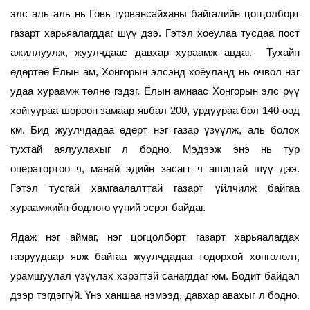
элс аль аль нь Говь гурвансайханы байгалийн цогцолборт
газарт харьяалагддаг шүү дээ. Гэтэл хоёулаа тусдаа пост
ажиллуулж, жуулчдаас давхар хураамж авдаг. Тухайн
өдөртөө Ёлын ам, Хонгорын элсэнд хоёуланд нь очвол нэг
удаа хураамж төлнө гэдэг. Ёлын амнаас Хонгорын элс рүү
хойгуураа шороон замаар явбал 200, урдуураа бол 140-өөд
км. Бид жуулчдадаа өдөрт нэг газар үзүүлж, аль болох
тухтай аялуулахыг л бодно. Мэдээж энэ нь тур
оператортоо ч, манай эдийн засагт ч ашигтай шүү дээ.
Гэтэл тусгай хамгаалалттай газарт үйлчилж байгаа
хураамжийн бодлого үүний эсрэг байдаг.
Ядаж нэг аймаг, нэг цогцолборт газарт харьяалагдах
газруудаар явж байгаа жуулчдадаа тодорхой хөнгөлөлт,
урамшуулал үзүүлэх хэрэгтэй санагддаг юм. Бодит байдал
дээр тэгдэггүй. Үнэ ханшаа нэмээд, давхар авахыг л бодно.