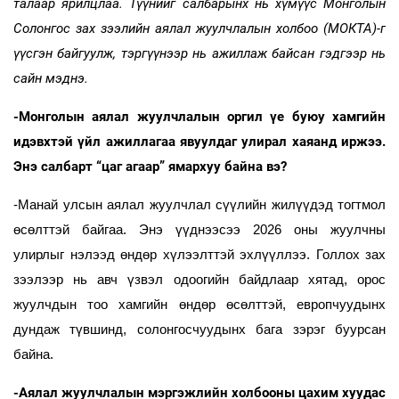
талаар ярилцлаа. Түүнийг салбарынх нь хүмүүс Монголын
Солонгос зах зээлийн аялал жуулчлалын холбоо (МОКТА)-г
үүсгэн байгуулж, тэргүүнээр нь ажиллаж байсан гэдгээр нь
сайн мэднэ.
-Монголын аялал жуулчлалын оргил үе буюу хамгийн
идэвхтэй үйл ажиллагаа явуулдаг улирал хаяанд иржээ.
Энэ салбарт “цаг агаар” ямархуу байна вэ?
-Манай улсын аялал жуулчлал сүүлийн жилүүдэд тогтмол
өсөлттэй байгаа. Энэ үүднээсээ 2026 оны жуулчны
улирлыг нэлээд өндөр хүлээлттэй эхлүүллээ. Голлох зах
зээлээр нь авч үзвэл одоогийн байдлаар хятад, орос
жуулчдын тоо хамгийн өндөр өсөлттэй, европчуудынх
дундаж түвшинд, солонгосчуудынх бага зэрэг буурсан
байна.
-Аялал жуулчлалын мэргэжлийн холбооны цахим хуудас