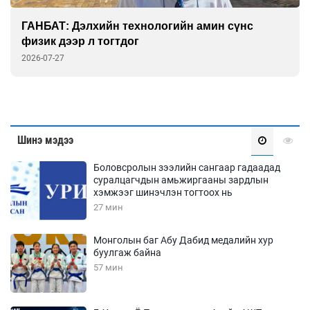
ГАНБАТ: Дэлхийн технологийн амин сүнс
физик дээр л тогтдог
2026-07-27
Шинэ мэдээ
Боловсролын зээлийн сангаар гадаадад
суралцагчдын амьжиргааны зардлын
хэмжээг шинэчлэн тогтоох нь
27 мин
Монголын баг Абу Дабид медалийн хур
буулгаж байна
57 мин