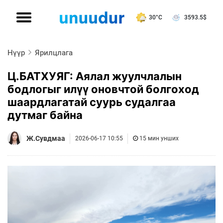
30°C
3593.5
$
Нүүр
Ярилцлага
Ц.БАТХУЯГ: Аялал жуулчлалын
бодлогыг илүү оновчтой болгоход
шаардлагатай суурь судалгаа
дутмаг байна
Ж.Сувдмаа
2026-06-17 10:55
15 мин унших