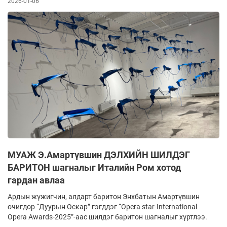
2026-01-06
МУАЖ Э.Амартүвшин ДЭЛХИЙН ШИЛДЭГ
БАРИТОН шагналыг Италийн Ром хотод
гардан авлаа
Ардын жүжигчин, алдарт баритон Энхбатын Амартүвшин
өчигдөр “Дуурын Оскар” гэгддэг “Opera star-International
Opera Awards-2025”-аас шилдэг баритон шагналыг хүртлээ.