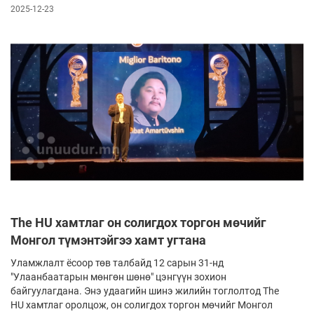
2025-12-23
The HU хамтлаг он солигдох торгон мөчийг
Монгол түмэнтэйгээ хамт угтана
Уламжлалт ёсоор төв талбайд 12 сарын 31-нд
"Улаанбаатарын мөнгөн шөнө" цэнгүүн зохион
байгуулагдана. Энэ удаагийн шинэ жилийн тоглолтод The
HU хамтлаг оролцож, он солигдох торгон мөчийг Монгол