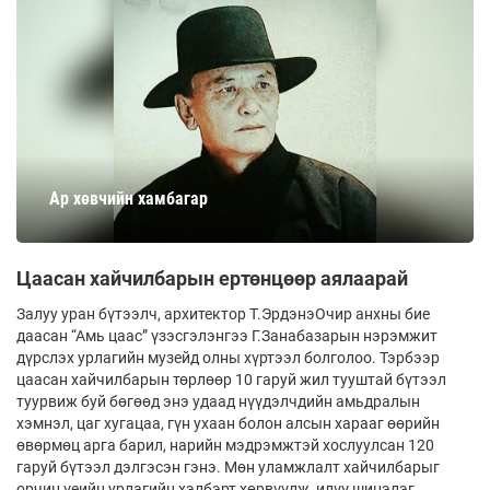
Ар хөвчийн хамбагар
Цаасан хайчилбарын ертөнцөөр аялаарай
Залуу уран бүтээлч, архитектор Т.ЭрдэнэОчир анхны бие
даасан “Амь цаас” үзэсгэлэнгээ Г.Занабазарын нэрэмжит
дүрслэх урлагийн музейд олны хүртээл болголоо. Тэрбээр
цаасан хайчилбарын төрлөөр 10 гаруй жил тууштай бүтээл
туурвиж буй бөгөөд энэ удаад нүүдэлчдийн амьдралын
хэмнэл, цаг хугацаа, гүн ухаан болон алсын харааг өөрийн
өвөрмөц арга барил, нарийн мэдрэмжтэй хослуулсан 120
гаруй бүтээл дэлгэсэн гэнэ. Мөн уламжлалт хайчилбарыг
орчин үеийн урлагийн хэлбэрт хөрвүүлж, илүү шинэлэг