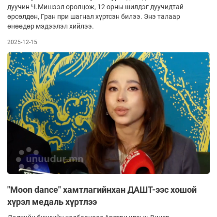
дуучин Ч.Мишээл оролцож, 12 орны шилдэг дуучидтай
өрсөлдөн, Гран при шагнал хүртсэн билээ. Энэ талаар
өнөөдөр мэдээлэл хийлээ.
2025-12-15
"Moon dance" хамтлагийнхан ДАШТ-ээс хошой
хүрэл медаль хүртлээ