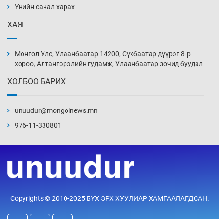
Үнийн санал харах
8 цаг 53 мин
ХАЯГ
Иран тэсэж үлдсэн ч удаан хугацаанд хүнд
үеийг туулна
Монгол Улс, Улаанбаатар 14200, Сүхбаатар дүүрэг 8-р
9 цаг 23 мин
хороо, Алтангэрэлийн гудамж, Улаанбаатар зочид буудал
ХОЛБОО БАРИХ
Боловсролын зээлийн сангаар гадаадад
суралцагчдын амьжиргааны зардлын
хэмжээг шинэчлэн тогтоох нь
unuudur@mongolnews.mn
9 цаг 53 мин
976-11-330801
Монголын баг Абу Дабид медалийн хур
буулгаж байна
10 цаг 23 мин
Б.Учрал, Ё.Пүрэвдаш нар Азийн АШТ-д
Copyrights © 2010-2025 БҮХ ЭРХ ХУУЛИАР ХАМГААЛАГДСАН.
мөнгө, хүрэл медаль хүртэв
10 цаг 50 мин