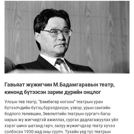
Гавьяат жүжигчин М.Бадамгаравын театр,
кинонд бүтээсэн зарим дүрийн онцлог
Улсын төв театр, “Бөмбөгөр ногоон” театрын уран
бүтээлчдийн бүтэц бүрэлдэхүүн, үзвэр, урын сангийн
бодлого төлөвшин, Зөвлөлтийн театрын сургагч багш
нарын жү­ жигчидтэй ажиллах, сургах дадлагажуулах үйл
хэрэг шинэ шатанд гарч, залуу жүжигчдээр театр хүчээ
сэлбэсэн 1930-аад оны сүүлч. Тухайн үед тус театрын