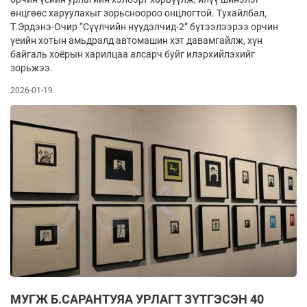
өнцгөөс харуулахыг зорьсноороо онцлогтой. Тухайлбал,
Т.Эрдэнэ-Очир “Сүүлчийн нүүдэлчид-2” бүтээлээрээ орчин
үеийн хотын амьдралд автомашин хэт давамгайлж, хүн
байгаль хоёрын харилцаа алсарч буйг илэрхийлэхийг
зорьжээ.
2026-01-19
МУГЖ Б.САРАНТУЯА УРЛАГТ ЗҮТГЭСЭН 40