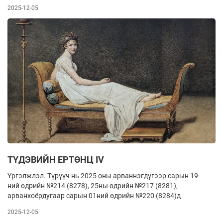
2025-12-05
ТҮДЭВИЙН ­ЕРТӨНЦ ­­IV
Үргэлжлэл. Түрүүч нь 2025 оны арваннэгдүгээр сарын 19­
ний өдрийн №214 (8278), 25­ны өдрийн №217 (8281),
арванхоёрдугаар сарын 01­ний өдрийн №220 (8284)­д
2025-12-05