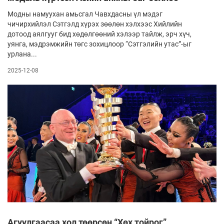
Модны намуухан амьсгал Чавхдасны үл мэдэг
чичирхийлэл Сэтгэлд хүрэх зөөлөн хэлхээс Хийлийн
дотоод аялгууг бид хөдөлгөөний хэлээр тайлж, эрч хүч,
уянга, мэдрэмжийн төгс зохицлоор “Сэтгэлийн утас”-ыг
урлана...
2025-12-08
Агуулгаасаа хол төөрсөн “Хөх тойрог”