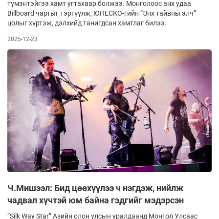
түмэнтэйгээ хамт угтахаар болжээ. Монголоос анх удаа
Billboard чартыг тэргүүлж, ЮНЕСКО-гийн “Энх тайвны элч”
цолыг хүртэж, дэлхийд танигдсан хамтлаг билээ.
2025-12-23
Ч.Мишээл: Бид цөөхүүлээ ч нэгдэж, нийлж
чадвал хүчтэй юм байна гэдгийг мэдэрсэн
“Silk Way Star” Азийн олон улсын уралдаанд Монгол Улсаас