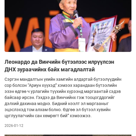
Леонардо да Винчийн бүтээлээс илрүүлсэн
ДНХ зураачийнх байх магадлалтай
Сэргэн мандалтын үеийн хамгийн алдартай бүтээлүүдийн
сор болсон “Ариун хүүхэд” хэмээх харандаан бүтээлийн
эзэн өдгөө ч урлагийн түүхийн хүрээнд маргаантай сэдэв
байсаар ирсэн. Гэхдээ да Винчийнх гэж тооцогддогийг
дэлхий дахинаа мэднэ. Бидний нээлт эл маргааныг
эцэслэхэд том алхам болно. Өдгөө эл бүтээл хувийн
цуглуулагчийн сан хөмрөгт бий” хэмээжээ.
2026-01-12