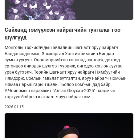
Сайханд тэмүүлсэн найрагчийн тунгалаг гоо
шүлгүүд
Монголын зохиолчдын эвлэлийн шагналт яруу найрагч
Балдансодномын Энхжаргал Хэнтий аймгийн Биндэр
сумын уугуул. Онон мөрнийхөө хөвөөнд аж төрж, дотоод
ертөнцөө анирдан шүлгээ туурвиж, онгодоо хөглөн суугаа
уран бүтээлч. Төрийн шагналт яруу найрагч Нямбуугийн
Нямдорж, Соёлын гавьяат зүтгэлтэн, яруу найрагч Ломбын
Нямаа нарын гарын шавь. “Болор цом”-ын дэд байр,
Р.Чойномын нэрэмжит “Алтан Оюухай-2025” наадмын
тэргүүн байрын шагналт яруу найрагч юм.
2026-01-15