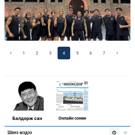
1
2
3
4
5
6
7
Балдорж сан
Онлaйн сонин
Шинэ мэдээ