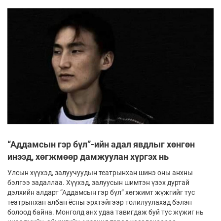
“Аддамсын гэр бүл”-ийн адал явдлыг хөнгөн
инээд, хөгжмөөр дамжуулан хүргэх нь
Улсын хүүхэд, залуучуудын театрынхан шинэ оны анхны
бэл­­гээ задаллаа. Хүүхэд, залуусын шимтэн үзэх дуртай
дэлхийн алдарт “Аддамсын гэр бүл” хөгжимт жүжгийг тус
театрынхан албан ёсны эрхтэй­гээр толилуулахад бэлэн
болоод байна. Монголд анх удаа тавигдаж буй тус жү­жиг нь