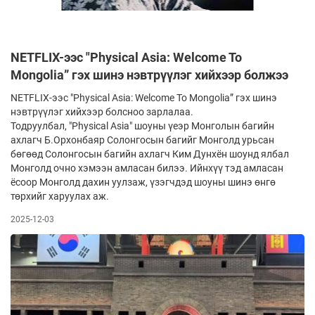
NETFLIX-ээс "Physical Asia: Welcome To
Mongolia” гэх шинэ нэвтрүүлэг хийхээр болжээ
NETFLIX-ээс "Physical Asia: Welcome To Mongolia” гэх шинэ
нэвтрүүлэг хийхээр болсноо зарлалаа.
Тодруулбал, "Physical Asia" шоуны үеэр Монголын багийн
ахлагч Б.Орхонбаяр Солонгосын багийг Монголд урьсан
бөгөөд Солонгосын багийн ахлагч Ким Дунхён шоунд ялбал
Монголд очно хэмээн амласан билээ. Ийнхүү тэд амласан
ёсоор Монголд дахин уулзаж, үзэгчдэд шоуны шинэ өнгө
төрхийг харуулах аж.
2025-12-03