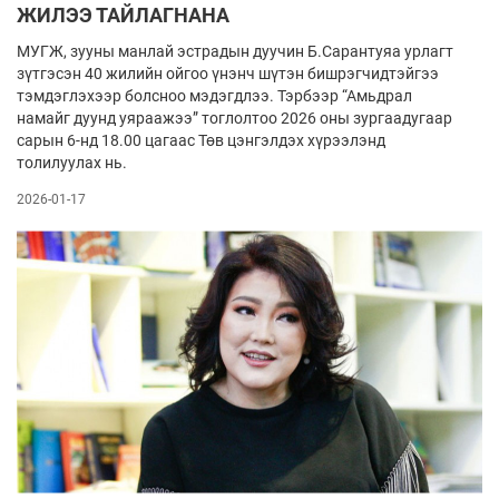
ЖИЛЭЭ ТАЙЛАГНАНА
МУГЖ, зууны манлай эстрадын дуучин Б.Сарантуяа урлагт
зүтгэсэн 40 жилийн ойгоо үнэнч шүтэн бишрэгчидтэйгээ
тэмдэглэхээр болсноо мэдэгдлээ. Тэрбээр “Амьдрал
намайг дуунд уяраажээ” тоглолтоо 2026 оны зургаадугаар
сарын 6-нд 18.00 цагаас Төв цэнгэлдэх хүрээлэнд
толилуулах нь.
2026-01-17