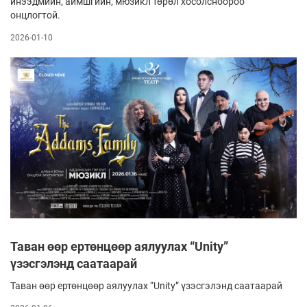
инээдмийн, аймшгийн, мюзикл төрөл хосолсноороо
онцлогтой.
2026-01-10
Таван өөр ертөнцөөр аялуулах “Unity”
үзэсгэлэнд саатаарай
Таван өөр ертөнцөөр аялуулах “Unity” үзэсгэлэнд саатаарай