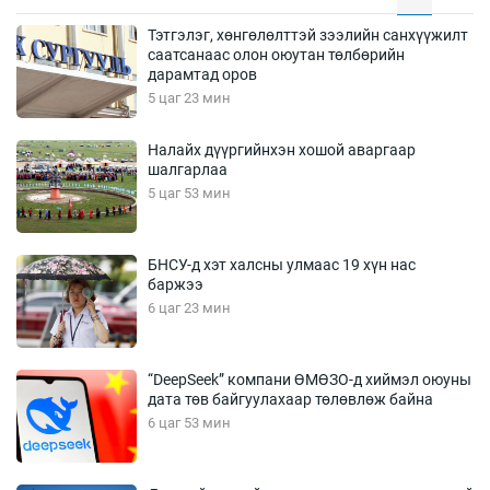
Тэтгэлэг, хөнгөлөлттэй зээлийн санхүүжилт
саатсанаас олон оюутан төлбөрийн
дарамтад оров
5 цаг 23 мин
Налайх дүүргийнхэн хошой аваргаар
шалгарлаа
5 цаг 53 мин
БНСУ-д хэт халсны улмаас 19 хүн нас
баржээ
6 цаг 23 мин
“DeepSeek” компани ӨМӨЗО-д хиймэл оюуны
дата төв байгуулахаар төлөвлөж байна
6 цаг 53 мин