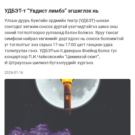
УДБЭТ-т “Увдист лимбэ” эгшиглэх нь
Улсын дуурь бүжгийн эрдмийн театр (УДБЭТ)-ынхан
сонгодог хөгжим сонсох дуртай үзэгчидтэйгээ шинэ оны
эхний тоглолтоороо уулзахад бэлэн болжээ. Яруу тансаг
симфони найрал хөгжмийг дэргэдээс нь сонсох боломжтой
уг тоглолтыг энэ сарын 17-ны 17:00 цагт ганцхан удаа
толилуулах гэнэ. УДБЭТ-ын II давхрын Фоейнд болох тус
концертоор П.И.Чайковскийн “Цөмөөхэй сюит”,
И.Штрауссын шилмэл бүтээлүүдийг хүргэнэ.
2026-01-16