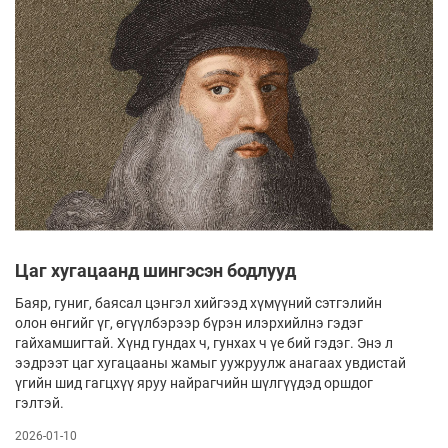
Цаг хугацаанд шингэсэн бодлууд
Баяр, гуниг, баясал цэнгэл хийгээд хүмүүний сэтгэлийн
олон өнгийг үг, өгүүлбэрээр бүрэн илэрхийлнэ гэдэг
гайхамшигтай. Хүнд гундах ч, гунхах ч үе бий гэдэг. Энэ л
ээдрээт цаг хугацааны жамыг уужруулж анагаах увдистай
үгийн шид гагцхүү яруу найрагчийн шүлгүүдэд оршдог
гэлтэй.
2026-01-10