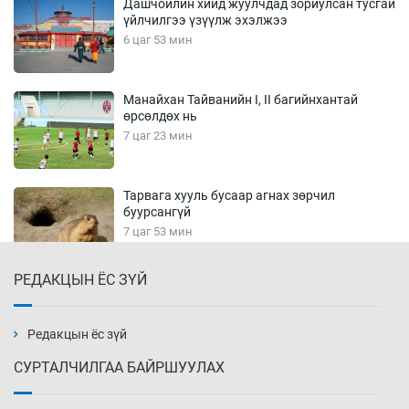
Дашчойлин хийд жуулчдад зориулсан тусгай
үйлчилгээ үзүүлж эхэлжээ
6 цаг 53 мин
Манайхан Тайванийн I, II багийнхантай
өрсөлдөх нь
7 цаг 23 мин
Тарвага хууль бусаар агнах зөрчил
буурсангүй
7 цаг 53 мин
РЕДАКЦЫН ЁС ЗҮЙ
Х.Улам-Өрнөх байр урагшилж, долоод
жагсжээ
8 цаг 23 мин
Редакцын ёс зүй
СУРТАЛЧИЛГАА БАЙРШУУЛАХ
Ж.Лхагвабат өсвөр үеийнхний ДАШТ-ийг
дэнсэлнэ