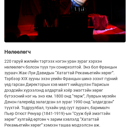
Нөлөөлөгч
220 гаруй жилийн тэртээх нэгэн уран зураг хэрхэн
нөлөөлөгч болсон түүх тун сонирхолтой. Энэ бол Францын
зураач Жак-Луи Давидын “Хатагтай Рекамьегийн хөрөг”.
Тэрбээр XIX зууны эхэн үеийн Францын шинэ эзэнт гүрний
үед гарсан Директорын хэв маягт нийцүүлэн Парисын
дээдсийн хүрээлэнд алдартай хоёр эмэгтэйн хөрөг
бүтээсний нэг нь энэ юм. 1800 онд “төрж”, Луврын музейн
Денон галерейд залагдсан эл зураг 1990 онд “алдагдсан”
түүхтэй. Тодруулбал, тухайн үед суут зураач, барималч
Пьер Огюст Ренуар (1841-1919)-ын “Сууж буй эмэгтэйн
хөрөг” хулгайд өртсөн ч зарим хэвлэлд “Хатагтай
Рекамьегийн хөрөг” хэмээн ташаа мэдээлсэн аж.