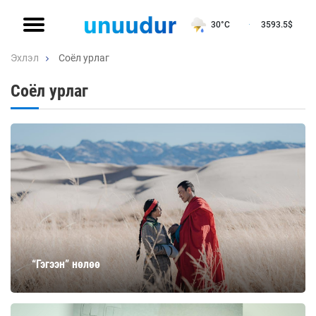
30°C
3593.5
$
Эхлэл
Соёл урлаг
Соёл урлаг
“Гэгээн” нөлөө