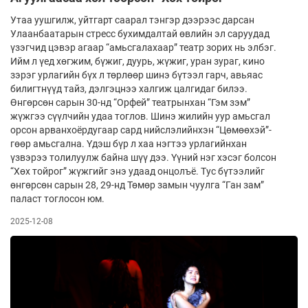
Утаа уушгилж, уйтгарт саарал тэнгэр дээрээс дарсан
Улаанбаатарын стресс бухимдалтай өвлийн эл саруудад
үзэгчид цэвэр агаар “амьсгалахаар” театр зорих нь элбэг.
Ийм л үед хөгжим, бүжиг, дуурь, жүжиг, уран зураг, кино
зэрэг урлагийн бүх л төрлөөр шинэ бүтээл гарч, авьяас
билигтнүүд тайз, дэлгэцнээ халгиж цалгидаг билээ.
Өнгөрсөн сарын 30-нд “Орфей” театрынхан “Гэм зэм”
жүжгээ сүүлчийн удаа тоглов. Шинэ жилийн уур амьсгал
орсон арванхоёрдугаар сард нийслэлийнхэн “Цөмөөхэй”-
гөөр амьсгална. Үдэш бүр л хаа нэгтээ урлагийнхан
үзвэрээ толилуулж байна шүү дээ. Үүний нэг хэсэг болсон
“Хөх тойрог” жүжгийг энэ удаад онцолъё. Тус бүтээлийг
өнгөрсөн сарын 28, 29-нд Төмөр замын чуулга “Ган зам”
паласт тоглосон юм.
2025-12-08