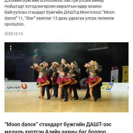
Дэлхийн бүжгийн холбооноос Австри улсын Винер
Нойштадт хотод өнгөрсөн амралтын өдөр зохион
байгуулсан стандарт бүжгийн ДАШТ-д Монголоос “Moon
dance” 11, “Star” хамтлаг 13 дахь удаагаа улсаа төлөөлж
оролцлоо.
2025-12-15
“Moon dance” стандарт бүжгийн ДАШТ-ээс
медаль хүртсэн Азийн анхны баг боллоо