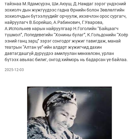
тайзнаа М.Ядамсүрэн, Ши.Аюуш, Д.Намдаг зэрэг үндэсний
зохиолч­ дын жүжгүүдээс гадна Өрнийн болон Зөвлөлтийн
зохиолчдын бүтээлүүдийг орчуулж, ихэвчлэн орос сургагч,
найруулагч В.Борейшо, А.Рабинович, Г.Уварова,
А.Испольнев нарын найруулгаар Н.Гоголийн “Байцаагч
түшмэл”, Лопедевегийн “Хонины булаг”, К.Гольдонийн “Хоёр
эзний ганц зарц” зэрэг сонгодог жүжиг тавигдаж, манай
театрын “Алтан үе”-ийн алдарт жүжигчид дахин
давтагдашгүй дүрүүдээ амилуулан мөнхөлсөн, урлан
бүтээх авьяас билиг, онгод хийморь нь бадарсан үе байлаа.
2025-12-03