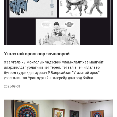
Угалзтай өрөөгөөр зочлоорой
Хээ угалз нь Монголын үндэсний уламжлалт хэв маягийг
илэрхийлдэг урлагийн нэг төрөл. Тэгвэл энэ чиглэлээр
бүтээл туурвидаг зураач Р.Баярсайхан “Угалзтай өрөө”
үзэсгэлэнгээ Уран зургийн галерейд дэлгээд байна.
2025-09-08