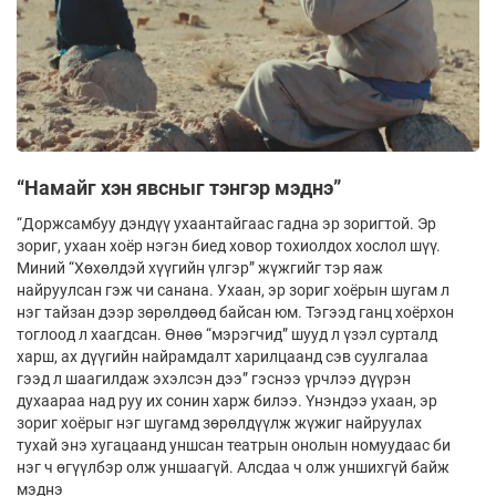
“Намайг хэн явсныг тэнгэр мэднэ”
“Доржсамбуу дэндүү ухаантайгаас гадна эр зоригтой. Эр
зориг, ухаан хоёр нэгэн биед ховор тохиолдох хослол шүү.
Миний “Хөхөлдэй хүүгийн үлгэр” жүжгийг тэр яаж
найруулсан гэж чи санана. Ухаан, эр зориг хоёрын шугам л
нэг тайзан дээр зөрөлдөөд байсан юм. Тэгээд ганц хоёрхон
тоглоод л хаагдсан. Өнөө “мэрэгчид” шууд л үзэл сурталд
харш, ах дүүгийн найрамдалт харилцаанд сэв суулгалаа
гээд л шаагилдаж эхэлсэн дээ” гэснээ үрчлээ дүүрэн
духаараа над руу их сонин харж билээ. Үнэндээ ухаан, эр
зориг хоёрыг нэг шугамд зөрөлдүүлж жүжиг найруулах
тухай энэ хугацаанд уншсан театрын онолын номуудаас би
нэг ч өгүүлбэр олж уншаагүй. Алсдаа ч олж уншихгүй байж
мэднэ