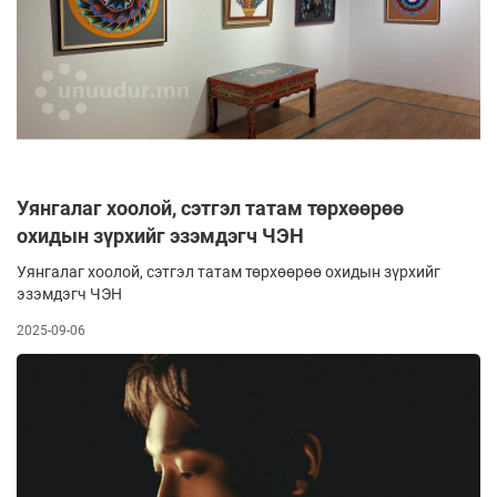
Уянгалаг хоолой, сэтгэл татам төрхөөрөө
охидын зүрхийг эзэмдэгч ЧЭН
Уянгалаг хоолой, сэтгэл татам төрхөөрөө охидын зүрхийг
эзэмдэгч ЧЭН
2025-09-06