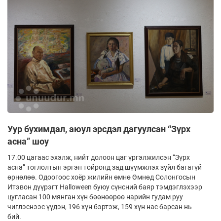
Уур бухимдал, аюул эрсдэл дагуулсан “Зүрх
асна” шоу
17.00 цагаас эхэлж, нийт долоон цаг үргэлжилсэн “Зүрх
асна” тоглолтын эргэн тойронд зад шүүмжлэх зүйл багагүй
өрнөлөө. Одоогоос хоёр жилийн өмнө Өмнөд Солонгосын
Итэвон дүүрэгт Halloween буюу сүнсний баяр тэмдэглэхээр
цугласан 100 мянган хүн бөөнөөрөө нарийн гудам руу
чиглэснээс үүдэн, 196 хүн бэртэж, 159 хүн нас барсан нь
бий.