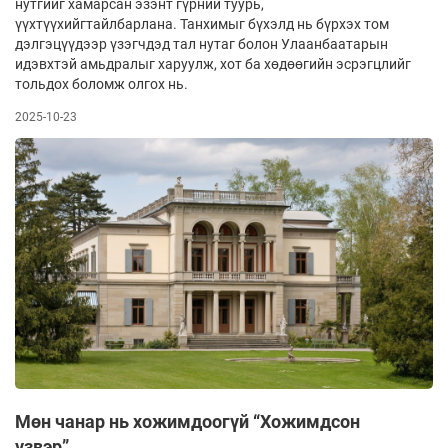
нутгийг хамарсан эзэнт гүрний туурь,
үүхтүүхийгтайлбарлана. Танхимыг бүхэлд нь бүрхэх том
дэлгэцүүдээр үзэгчдэд тал нутаг болон Улаанбаатарын
идэвхтэй амьдралыг харуулж, хот ба хөдөөгийн эсрэгцлийг
тольдох боломж олгох нь.
2025-10-23
Мөн чанар нь хожимдоогүй “Хожимдсон
үзвэр”