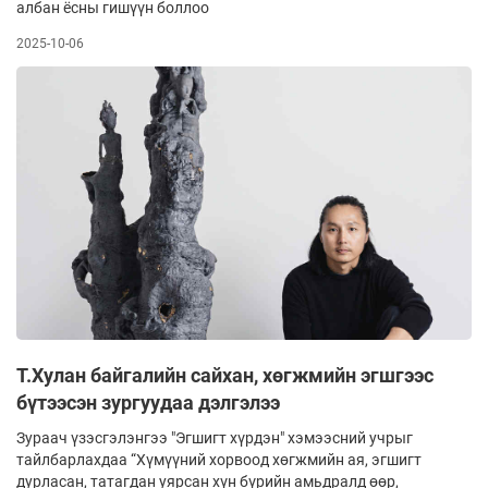
албан ёсны гишүүн боллоо
2025-10-06
Т.Хулан байгалийн сайхан, хөгжмийн эгшгээс
бүтээсэн зургуудаа дэлгэлээ
Зураач үзэсгэлэнгээ "Эгшигт хүрдэн" хэмээсний учрыг
тайлбарлахдаа “Хүмүүний хорвоод хөгжмийн ая, эгшигт
дурласан, татагдан уярсан хүн бүрийн амьдралд өөр,