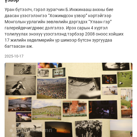
Уран бүтээлч, гэрэл зурагчин Б.Инжинааш анхны бие
даасан үзэсгэлэнгээ “Хожимдсон үзвэр” нэртэйгээр
Монголын урлагийн зөвлөлийн дэргэдэх “Улаан гэр”
галерейдөчигдрөөс дэлгэлээ. Ирэх сарын 4 хүртэл
толилуулах энэхүү үзэсгэлэнд тэрбээр 2008 оноос хойших
17 жилийн хөдөлмөрийн үр шимээр бүтсэн зургуудаа
багтаасан аж.
2025-10-17