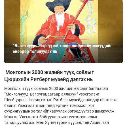
“Өвгөн хуурч” тэргүүтэй ховор нандин бүтээлүүдийг
өнөөдөр толилуулах нь
Монголын 2000 жилийн түүх, соёлыг
Цюрихийн Ритберг музейд дэлгэх нь
Монголын түүх, соёлын 2000 жилийн өв санг багтаасан
“Монголчууд: цаг хугацаагаар аялахуй” үзэсгэлэнг
Швейцарын Цюрих хотын Ритберг музейд өнөөдөр нээх гэж
байна. Үзэсгэлэнгийн төвд эртний томоохон хот,
суурингуудын хөгжлийг харуулах бөгөөд үүгээр дамжуулж
Монгол Улсын хот байгуулалтын түүхэн хувьслыг
танилцуулах аж. Мөн Хүннү гүрний үүсэл, Төв Азийн тал