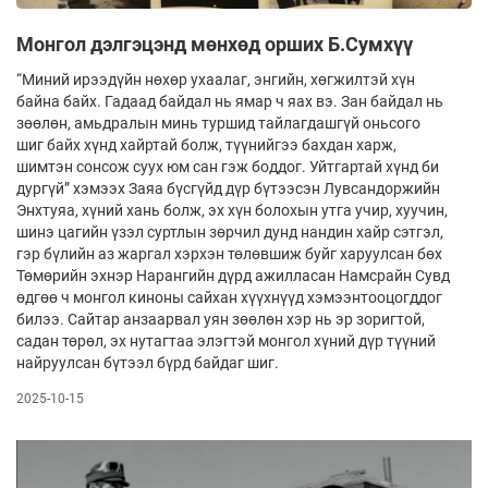
Монгол дэлгэцэнд мөнхөд орших Б.Сумхүү
“Миний ирээдүйн нөхөр ухаалаг, энгийн, хөгжилтэй хүн
байна байх. Гадаад байдал нь ямар ч яах вэ. Зан байдал нь
зөөлөн, амьдралын минь туршид тайлагдашгүй оньсого
шиг байх хүнд хайртай болж, түүнийгээ бахдан харж,
шимтэн сонсож суух юм сан гэж боддог. Уйтгартай хүнд би
дургүй” хэмээх Заяа бүсгүйд дүр бүтээсэн Лувсандоржийн
Энхтуяа, хүний хань болж, эх хүн болохын утга учир, хуучин,
шинэ цагийн үзэл суртлын зөрчил дунд нандин хайр сэтгэл,
гэр бүлийн аз жаргал хэрхэн төлөвшиж буйг харуулсан бөх
Төмөрийн эхнэр Нарангийн дүрд ажилласан Намсрайн Сувд
өдгөө ч монгол киноны сайхан хүүхнүүд хэмээнтооцогддог
билээ. Сайтар анзаарвал уян зөөлөн хэр нь эр зоригтой,
садан төрөл, эх нутагтаа элэгтэй монгол хүний дүр түүний
найруулсан бүтээл бүрд байдаг шиг.
2025-10-15