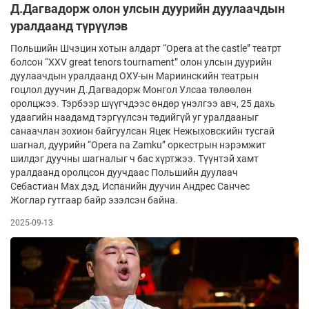
Д.Дагвадорж олон улсын дуурийн дуулаачдын
уралдаанд түрүүлэв
Польшийн Шчэцин хотын алдарт “Opera at the castle” театрт
болсон “XXV great tenors tournament” олон улсын дуурийн
дуулаачдын уралдаанд ОХУ-ын Мариинскийн театрын
гоцлол дуучин Д.Дагвадорж Монгол Улсаа төлөөлөн
оролцжээ. Тэрбээр шүүгчдээс өндөр үнэлгээ авч, 25 дахь
удаагийн наадамд тэргүүлсэн төдийгүй уг уралдааныг
санаачлан зохион байгуулсан Яцек Нежыховскийн тусгай
шагнал, дуурийн “Opera na Zamku” оркестрын нэрэмжит
шилдэг дуучны шагналыг ч бас хүртжээ. Түүнтэй хамт
уралдаанд оролцсон дуучдаас Польшийн дуулаач
Себастиан Мах дэд, Испанийн дуучин Андрес Санчес
Жоглар гутгаар байр эзэлсэн байна.
2025-09-13