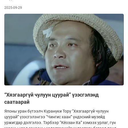
2025-09-29
“Хязгааргүй чулуун цуурай” үзэсгэлэнд
саатаарай
Японы уран бүтээлч Күранүки Торү “Хязгааргүй чулуун
цуурай” үзэсгэлэнгээ “Чингис хаан” үндэсний музейд
уржигдар дэлгэлээ. Тэрбээр “Кёозан-Ха” хэмээх урлаг, гүн