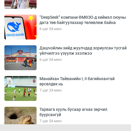
“DeepSeek” компани ӨМӨЗО-д хиймэл оюуны
дата төв байгуулахаар төлөвлөж байна
6 цаг 54 мин
Дашчойлин хийд жуулчдад зориулсан тусгай
үйлчилгээ үзүүлж эхэлжээ
6 цаг 54 мин
Манайхан Тайванийн I, II багийнхантай
өрсөлдөх нь
7 цаг 24 мин
Тарвага хууль бусаар агнах зөрчил
буурсангүй
7 цаг 54 мин