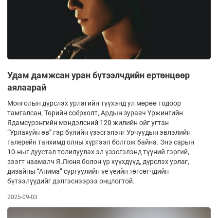
Удам дамжсан уран бүтээлчдийн ертөнцөөр
аялаарай
Монголын дүрслэх урлагийн түүхэнд ул мөрөө тодоор
тамгалсан, Төрийн соёрхолт, Ардын зураач Үржингийн
Ядамсүрэнгийн мэндэлсний 120 жилийн ойг угтан
“Урлахуйн өв” гэр бүлийн үзэсгэлэнг Урчуудын эвлэлийн
галерейн танхимд олны хүртээл болгож байна. Энэ сарын
10-ныг дуустал толилуулах эл үзэсгэлэнд түүний гэргий,
зээгт наамалч Я.Люня болон үр хүүхдүүд, дүрслэх урлаг,
дизайны “Анима” сургуулийн үе үеийн төгсөгчдийн
бүтээлүүдийг дэлгэснээрээ онцлогтой.
2025-09-03