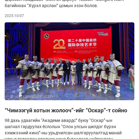
багийнхан “Хүрэл арслан” цомын эзэн болов.
2025-10-07
“Чимээгүй хотын жолооч”-ийг “Оскар”-т сойно
98 дахь удаагийн “Академи авардс” буюу “Оскар”-ын
шагнал гардуулах ёслолын “Олон улсын шилдэг бүрэн
хэмжээний кино”-ны урьдчилсан шалгаруулалтад манай
улсыг төлөөлөн оролцох кино бүтээлээр найруулагч