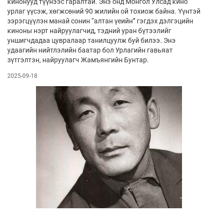
кинонууд түүнээс гаралтай. Энэ онд Монгол Улсад кино
урлаг үүсэж, хөгжсөний 90 жилийн ой тохиож байна. Үүнтэй
зэрэгцүүлэн манай сонин “алтан үеийн” гэгдэх дэлгэцийн
киноны нэрт найруулагчид, тэдний уран бүтээлийг
уншигчдадаа цувралаар танилцуулж буй билээ. Энэ
удаагийн нийтлэлийн баатар бол Урлагийн гавьяат
зүтгэлтэн, найруулагч Жамъянгийн Бунтар.
2025-09-18