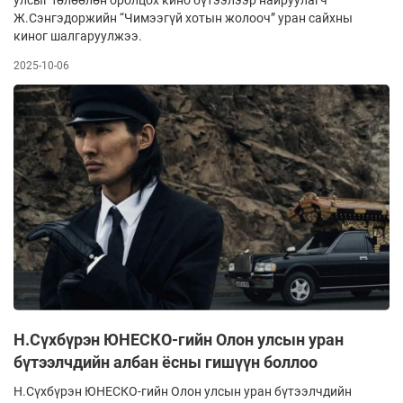
Ж.Сэнгэдоржийн “Чимээгүй хотын жолооч” уран сайхны
киног шалгаруулжээ.
2025-10-06
Н.Сүхбүрэн ЮНЕСКО-гийн Олон улсын уран
бүтээлчдийн албан ёсны гишүүн боллоо
Н.Сүхбүрэн ЮНЕСКО-гийн Олон улсын уран бүтээлчдийн