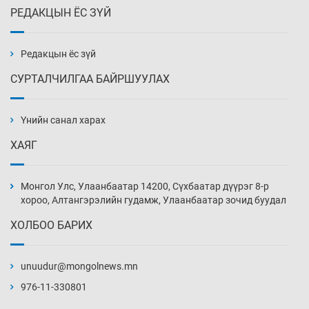
РЕДАКЦЫН ЁС ЗҮЙ
Х.Улам-Өрнөх байр урагшилж, долоод
жагсжээ
8 цаг 24 мин
Редакцын ёс зүй
СУРТАЛЧИЛГАА БАЙРШУУЛАХ
Ж.Лхагвабат өсвөр үеийнхний ДАШТ-ийг
дэнсэлнэ
Үнийн санал харах
8 цаг 54 мин
ХАЯГ
Иран тэсэж үлдсэн ч удаан хугацаанд хүнд
үеийг туулна
Монгол Улс, Улаанбаатар 14200, Сүхбаатар дүүрэг 8-р
9 цаг 24 мин
хороо, Алтангэрэлийн гудамж, Улаанбаатар зочид буудал
ХОЛБОО БАРИХ
Боловсролын зээлийн сангаар гадаадад
суралцагчдын амьжиргааны зардлын
хэмжээг шинэчлэн тогтоох нь
unuudur@mongolnews.mn
9 цаг 54 мин
976-11-330801