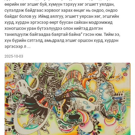
өөрийн хөг эгшиг буй, хүмүүн тэрхүү хөг эгшигт уялдан,
сүлэлдэж байдгаас хорвоог харах өнцөг нь ондоо, ондоо
байдаг болов уу. Иймд аялгуу, эгшигт уярсан хөг, эгшгийн
хүрд, хүрдэн эргэсээр өөрт буусан сайхан мэдрэмжид
хоногшсон уран бүтээлүүдээ олон нийтэд дэлгэн
танилцуулж байгаадаа баяртай байна” гэсэн юм. Тийм ээ,
хүн бүрийн сэтгэлд, амьдралд эгшиг оршсон хүрд, хүрдэн
эргэсээр л ...
2025-10-03