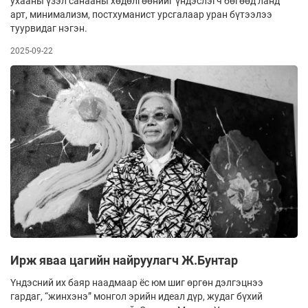
ухааны үзэл санааны хөдөлгөөнийг үндэслэгч бөгөөд ланд
арт, минимализм, постхуманист урсгалаар уран бүтээлээ
туурвидаг нэгэн.
2025-09-22
Ирж яваа цагийн найруулагч Ж.Бунтар
Үндэсний их баяр наадмаар ёс юм шиг өргөн дэлгэцнээ
гардаг, “жинхэнэ” монгол эрийн идеал дүр, жудаг бүхий