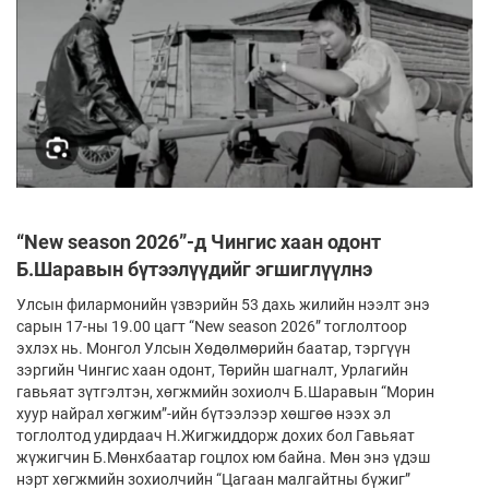
“New season 2026”-д Чингис хаан одонт
Б.Шаравын бүтээлүүдийг эгшиглүүлнэ
Улсын филармонийн үзвэрийн 53 дахь жилийн нээлт энэ
сарын 17-ны 19.00 цагт “New season 2026” тоглолтоор
эхлэх нь. Монгол Улсын Хөдөлмөрийн баатар, тэргүүн
зэргийн Чингис хаан одонт, Төрийн шагналт, Урлагийн
гавьяат зүтгэлтэн, хөгжмийн зохиолч Б.Шаравын “Морин
хуур найрал хөгжим”-ийн бүтээлээр хөшгөө нээх эл
тоглолтод удирдаач Н.Жигжиддорж дохих бол Гавьяат
жүжигчин Б.Мөнхбаатар гоцлох юм байна. Мөн энэ үдэш
нэрт хөгжмийн зохиолчийн “Цагаан малгайтны бүжиг”