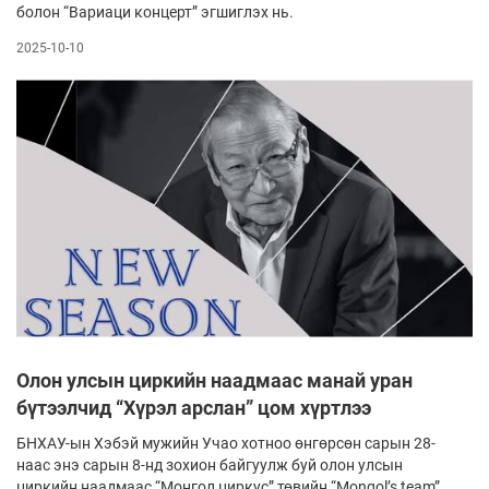
болон “Вариаци концерт” эгшиглэх нь.
2025-10-10
Олон улсын циркийн наадмаас манай уран
бүтээлчид “Хүрэл арслан” цом хүртлээ
БНХАУ-ын Хэбэй мужийн Учао хотноо өнгөрсөн сарын 28-
наас энэ сарын 8-нд зохион байгуулж буй олон улсын
циркийн наадмаас “Монгол циркус” төвийн “Mongol’s team”