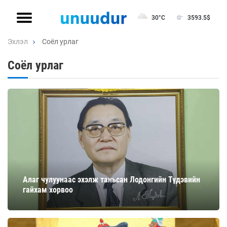
30°C
3593.5
$
Эхлэл
Соёл урлаг
Соёл урлаг
Алаг чулуунаас эхэлж таньсан Лодонгийн Түдэвийн
гайхам хорвоо