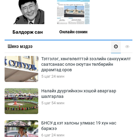
Балдорж сан
Онлaйн сонин
Шинэ мэдээ
Тэтгэлэг, хөнгөлөлттэй зээлийн санхүүжилт
саатсанаас олон оюутан төлбөрийн
дарамтад оров
5 цаг 24 мин
Налайх дүүргийнхэн хошой аваргаар
шалгарлаа
5 цаг 54 мин
БНСУ-д хэт халсны улмаас 19 хүн нас
баржээ
6 цаг 24 мин