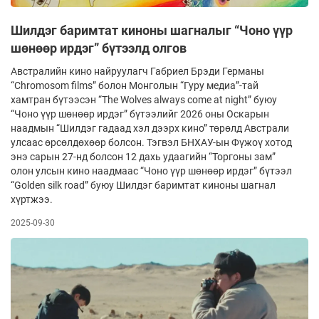
Шилдэг баримтат киноны шагналыг “Чоно үүр
шөнөөр ирдэг” бүтээлд олгов
Австралийн кино найруулагч Габриел Брэди Германы
“Chromosom films” болон Монголын “Гуру медиа”-тай
хамтран бүтээсэн “The Wolves always come at night” буюу
“Чоно үүр шөнөөр ирдэг” бүтээлийг 2026 оны Оскарын
наадмын “Шилдэг гадаад хэл дээрх кино” төрөлд Австрали
улсаас өрсөлдөхөөр болсон. Тэгвэл БНХАУ-ын Фүжоү хотод
энэ сарын 27-нд болсон 12 дахь удаагийн “Торгоны зам”
олон улсын кино наадмаас “Чоно үүр шөнөөр ирдэг” бүтээл
“Golden silk road” буюу Шилдэг баримтат киноны шагнал
хүртжээ.
2025-09-30