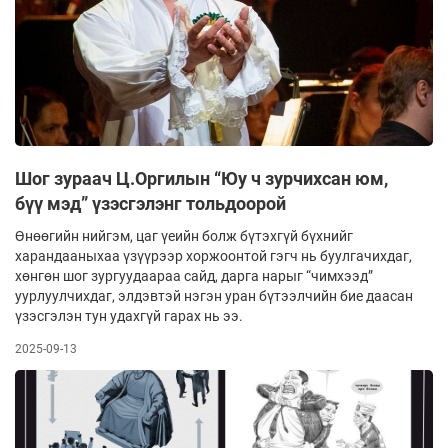
Шог зураач Ц.Оргилын “Юу ч зурчихсан юм,
бүү мэд” үзэсгэлэнг тольдоорой
Өнөөгийн нийгэм, цаг үеийн болж бүтэхгүй бүхнийг
харандааныхаа үзүүрээр хоржоонтой гэгч нь буулгачихдаг,
хөнгөн шог зургуудаараа сайд, дарга нарыг “чимхээд”
уурлуулчихдаг, элдэвтэй нэгэн уран бүтээлчийн бие даасан
үзэсгэлэн тун удахгүй гарах нь ээ.
2025-09-13