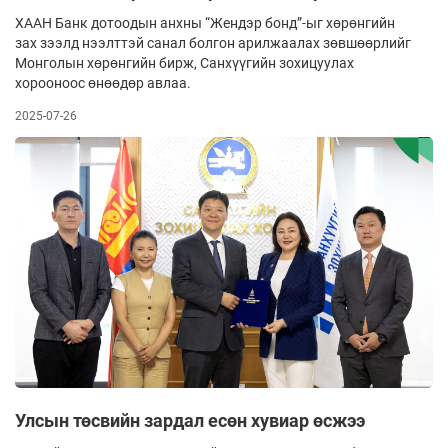
ХААН Банк дотоодын анхны “Жендэр бонд”-ыг хөрөнгийн
зах зээлд нээлттэй санал болгон арилжаалах зөвшөөрлийг
Монголын хөрөнгийн бирж, Санхүүгийн зохицуулах
хорооноос өнөөдөр авлаа.
2025-07-26
Улсын төсвийн зардал есөн хувиар өсжээ