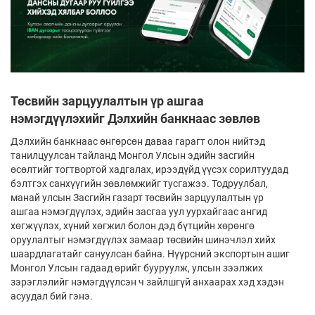
Төсвийн зарцуулалтын үр ашгаа
нэмэгдүүлэхийг Дэлхийн банкнаас зөвлөв
Дэлхийн банкнаас өнгөрсөн даваа гарагт олон нийтэд
танилцуулсан тайланд Монгол Улсын эдийн засгийн
өсөлтийг тогтвортой хадгалах, ирээдүйд үүсэх сорилтуудад
бэлтгэх санхүүгийн зөвлөмжийг тусгажээ. Тодруулбал,
манай улсын Засгийн газарт төсвийн зарцуулалтын үр
ашгаа нэмэгдүүлэх, эдийн засгаа уул уурхайгаас ангид
хөгжүүлэх, хүний хөгжил болон дэд бүтцийн хөрөнгө
оруулалтыг нэмэгдүүлэх замаар төсвийн шинэчлэл хийх
шаардлагатайг сануулсан байна. Нүүрсний экспортын ашиг
Монгол Улсын гадаад өрийг бууруулж, улсын зээлжих
зэрэглэлийг нэмэгдүүлсэн ч зайлшгүй анхаарах хэд хэдэн
асуудал бий гэнэ.