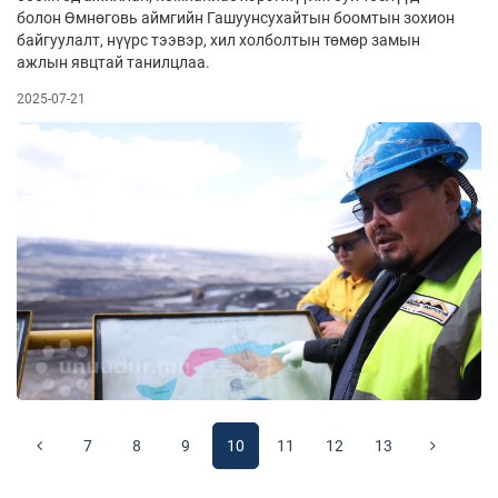
болон Өмнөговь аймгийн Гашуунсухайтын боомтын зохион
байгуулалт, нүүрс тээвэр, хил холболтын төмөр замын
ажлын явцтай танилцлаа.
2025-07-21
7
8
9
10
11
12
13