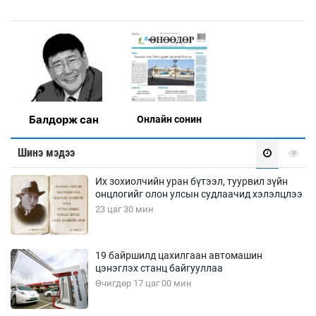
Балдорж сан
Онлaйн сонин
Шинэ мэдээ
Их зохиолчийн уран бүтээл, туурвил зүйн
онцлогийг олон улсын судлаачид хэлэлцлээ
23 цаг 30 мин
19 байршилд цахилгаан автомашин
цэнэглэх станц байгууллаа
Өчигдөр 17 цаг 00 мин