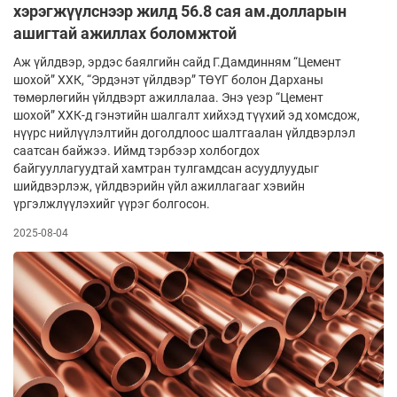
хэрэгжүүлснээр жилд 56.8 сая ам.долларын
ашигтай ажиллах боломжтой
Аж үйлдвэр, эрдэс баялгийн сайд Г.Дамдинням “Цемент
шохой” ХХК, “Эрдэнэт үйлдвэр” ТӨҮГ болон Дарханы
төмөрлөгийн үйлдвэрт ажиллалаа. Энэ үеэр “Цемент
шохой” ХХК-д гэнэтийн шалгалт хийхэд түүхий эд хомсдож,
нүүрс нийлүүлэлтийн доголдлоос шалтгаалан үйлдвэрлэл
саатсан байжээ. Иймд тэрбээр холбогдох
байгууллагуудтай хамтран тулгамдсан асуудлуудыг
шийдвэрлэж, үйлдвэрийн үйл ажиллагааг хэвийн
үргэлжлүүлэхийг үүрэг болгосон.
2025-08-04