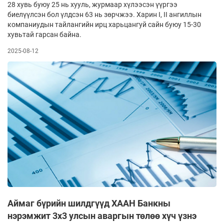
28 хувь буюу 25 нь хууль, журмаар хүлээсэн үүргээ
биелүүлсэн бол үлдсэн 63 нь зөрчжээ. Харин I, II ангиллын
компаниудын тайлангийн ирц харьцангуй сайн буюу 15-30
хувьтай гарсан байна.
2025-08-12
Аймаг бүрийн шилдгүүд ХААН Банкны
нэрэмжит 3х3 улсын аваргын төлөө хүч үзнэ