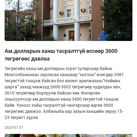
Ам.долларын ханш тасралтгүй өссөөр 3600
төгрөгөөс давлаа
Төгрөгийн ханш ам.долларын эсрэг суларсаар байна.
Монголбанкнаас зарласан ханшаар “ногоон” өчигдөр 3587
төгрөгтэй тэнцэж байсан бол валют арилжааны“Найман
шарга” захад ченжүүд 3600-3602 төгрөгөөр худалдан авч,
3610 төгрөгөөр борлуулж байсан юм. Өнгөрсөн
онысүүлчээр ам.долларын ханш 3400 төгрөгтэй тэнцэж
байв. Үүнээс хойш тасралтгүй чангарсаар өдгөө 3600
төгрөгөөс давжээ. Албаныба хар захын ханшийн зөрүү 15-
23 төгрөгт хүрэв.
2025-07-31