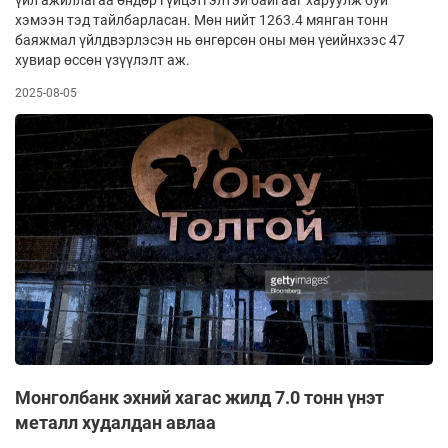
хэмээн тэд тайлбарласан. Мөн нийт 1263.4 мянган тонн
баяжмал үйлдвэрлэсэн нь өнгөрсөн оны мөн үеийнхээс 47
хувиар өссөн үзүүлэлт аж.
2025-08-05
Монголбанк эхний хагас жилд 7.0 тонн үнэт
металл худалдан авлаа