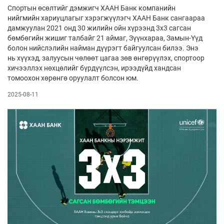
Спортын өсөлтийг дэмжигч ХААН Банк компанийн
нийгмийн хариуцлагыг хэрэгжүүлэгч ХААН Банк сангаараа
дамжуулан 2021 онд 30 жилийн ойн хүрээнд 3x3 сагсан
бөмбөгийн жишиг талбайг 21 аймаг, Зүүнхараа, Замын-Үүд
болон нийслэлийн найман дүүрэгт байгуулсан билээ. Энэ
нь хүүхэд, залуусын чөлөөт цагаа зөв өнгөрүүлэх, спортоор
хичээллэх нөхцөлийг бүрдүүлсэн, ирээдүйд хандсан
томоохон хөрөнгө оруулалт болсон юм.
2025-08-11