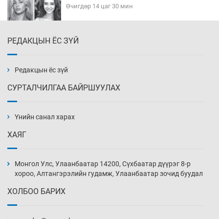
Өчигдөр 14 цаг 30 мин
РЕДАКЦЫН ЁС ЗҮЙ
Эмэгтэйчүүд Бээжин, эрэгтэйчүүд Японд
бэлтгэл базаахаар хилийн дээс алхлаа
Өчигдөр 14 цаг 00 мин
Редакцын ёс зүй
СУРТАЛЧИЛГАА БАЙРШУУЛАХ
АНУ-ын Цэргийн кибер командлалаын
ажилтнууд амиа хорлох явдал эрс
нэмэгджээ
Үнийн санал харах
Өчигдөр 13 цаг 52 мин
ХАЯГ
Монголын шигшээ Хонконгийн багийг ялж,
эхний хожлоо авлаа
Монгол Улс, Улаанбаатар 14200, Сүхбаатар дүүрэг 8-р
Өчигдөр 13 цаг 30 мин
хороо, Алтангэрэлийн гудамж, Улаанбаатар зочид буудал
ХОЛБОО БАРИХ
Техникийн өндөр үзүүлэлттэй агаарын хөлөг
худалдан авах хүсэлтээ уламжлав