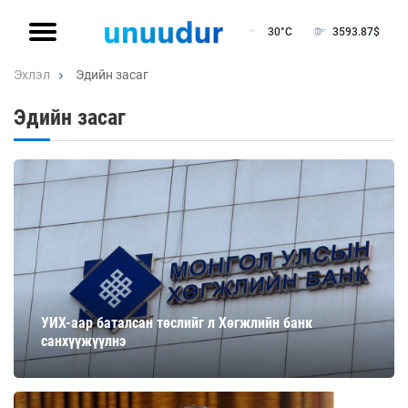
30°C
3593.87
$
Эхлэл
Эдийн засаг
Эдийн засаг
УИХ-аар баталсан төслийг л Хөгжлийн банк
санхүүжүүлнэ