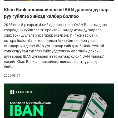
Khan Bank аппликэйшнээс IBAN дансны дугаар
руу гүйлгээ хийхэд хялбар боллоо
2025 оны 8-р сарын 4-ний өдрөөс эхлэн ХААН Банкны данс
хоорондын гүйлгээг 20 оронтой IBAN дансны дугаараар
хийх зохицуулалт хэрэгжиж эхэлсэн. Ингэснээр банк
доторх болон банк хоорондын бүх гүйлгээ олон улсын
стандартын дагуу IBAN дугаараар хийгдэж байна. Үүнтэй
холбогдуулан гүйлгээ хийх үед хүлээн авагчийн дансны
дугаараар IBAN дугаарыг автоматаар олох “IBAN лавлах”
цэсийг Khan Bank аппликэйшнд шинээр нэвтрүүлээд
байна.
2025-08-07