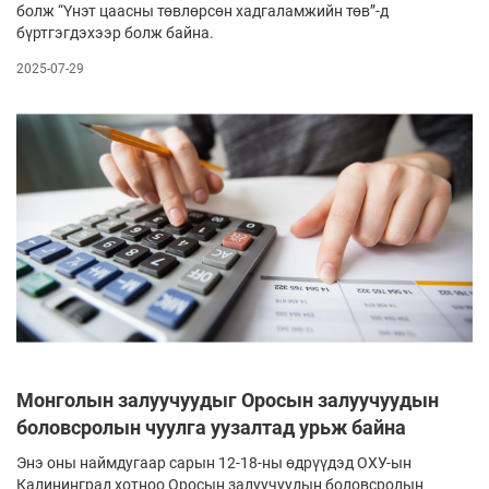
болж “Үнэт цаасны төвлөрсөн хадгаламжийн төв”-д
бүртгэгдэхээр болж байна.
2025-07-29
Монголын залуучуудыг Оросын залуучуудын
боловсролын чуулга уузалтад урьж байна
Энэ оны наймдугаар сарын 12-18-ны өдрүүдэд ОХУ-ын
Калининград хотноо Оросын залуучуудын боловсролын