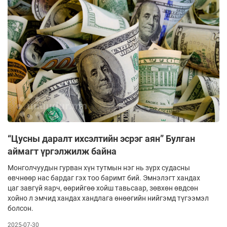
“Цусны даралт ихсэлтийн эсрэг аян” Булган
аймагт үргэлжилж байна
Монголчуудын гурван хүн тутмын нэг нь зүрх судасны
өвчнөөр нас бардаг гэх тоо баримт бий. Эмнэлэгт хандах
цаг завгүй яарч, өөрийгөө хойш тавьсаар, зөвхөн өвдсөн
хойно л эмчид хандах хандлага өнөөгийн нийгэмд түгээмэл
болсон.
2025-07-30