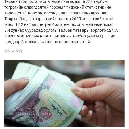
Төсвийн тэнцэл энэ оны эхний хагас жилд 758 тэрбум
төгрөгийн алдагдалтай гарсныг Үндэсний статистикийн
хороо (ҮСХ)-ноос өнгөрсөн даваа гарагт танилцууллаа.
Тодруулбал, татварын нийт орлого 2025 оны эхний хагас
жилд 12.2 их наяд төгрөг болж, өмнөх оны мөн үеийнхээс
8.4 хувиар буурахад орлогын албан татварын орлого 524.7,
ашигт малтмалын нөөц ашигласны төлбөр (АМНАТ) 1.3 их
наядаар багассан нь голлон нөлөөлсөн аж. Х
2025-07-23