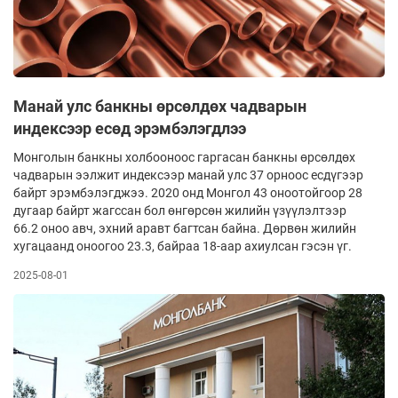
Манай улс банкны өрсөлдөх чадварын
индексээр есөд эрэмбэлэгдлээ
Монголын банкны холбооноос гаргасан банкны өрсөлдөх
чадварын ээлжит индексээр манай улс 37 орноос есдүгээр
байрт эрэмбэлэгджээ. 2020 онд Монгол 43 оноотойгоор 28
дугаар байрт жагссан бол өнгөрсөн жилийн үзүүлэлтээр
66.2 оноо авч, эхний аравт багтсан байна. Дөрвөн жилийн
хугацаанд оноогоо 23.3, байраа 18-аар ахиулсан гэсэн үг.
2025-08-01