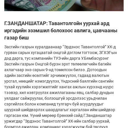
Г.ЗАНДАНШАТАР: Тавантолгойн уурхай ард
иргэдийн эзэмшил болохоос авлига, цавчааны
газар биш
Засгийн газрын хуралдаанаар “Эрдэнэс Тавантолгой” ХК-д
гурван сарын хугацаатай онцгой дэглэм тогтоож, ЗГХЭГ-ын
дэд дарга, тус компанийн ТУЗ-ийн дарга У.Бямбасүрэнг
Засгийн газрын Онцгой бүрэн эрхт төлөөлөгчийн багийн
ахлагчаар энэ сарын 9-нд томилсон билээ. Дотоодын
эдийн засгийн өсөлтийг эрчимжүүлэх, гадаад валютын
урсгал, нөөцийг нэмэгдүүлэх, Үндэсний баялгийн сангийн
тухай хуулийн хэрэгжилтийг хангах ажлын хүрээнд нүүрс
тээвэр, хил нэвтрүүлэх ажиллагааны явц, салбар дундын
уялдааг сайжруулах, болзошгүй эрсдэлээс урьдчилан
сэргийлэх болон компанид тулгарч буй асуудлуудыг
шуурхай шийдвэрлэх шаардлагыг харгалзан ийм шийдвэр
гаргасан юм. Үүний мөрөөр Ерөнхий сайд Г.Занданшатар
уржигдар “Эрдэнэс Тавантолгой” ХК-ийн салбар уурхай,
боомтод ажиллан, компаниас хэрэгжүүлж буй төслүүд