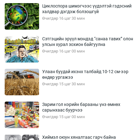
Циклоспора шимэгчээс үүдэлтэй гэдэсний
халдвар дэгдэж болзошгүй
Өчигдөр 16 цаг 30 мин
Сэтгэцийн эрүүл мэндэд “санаа тавих” олон
улсын хурал зохион байгуулна
Өчигдөр 16 цаг 00 мин
Улаан буудай ихэнх талбайд 10-12 см-ээр
өндөр ургажээ
Өчигдөр 15 цаг 30 мин
Зарим гол нэрийн барааны үнэ өмнөх
сарынхаас буурчээ
Өчигдөр 15 цаг 00 мин
Хиймэл оюун хяналтаас гарч байна