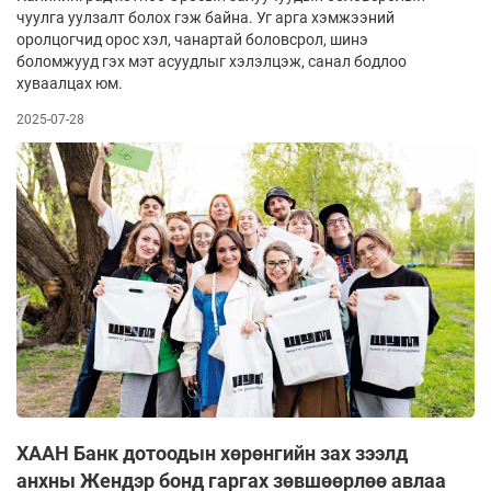
чуулга уулзалт болох гэж байна. Уг арга хэмжээний
оролцогчид орос хэл, чанартай боловсрол, шинэ
боломжууд гэх мэт асуудлыг хэлэлцэж, санал бодлоо
хуваалцах юм.
2025-07-28
ХААН Банк дотоодын хөрөнгийн зах зээлд
анхны Жендэр бонд гаргах зөвшөөрлөө авлаа