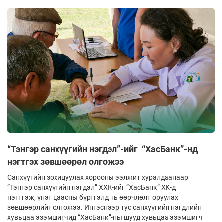
“Тэнгэр санхүүгийн нэгдэл”-ийг “ХасБанк”-нд
нэгтгэх зөвшөөрөл олгожээ
Санхүүгийн зохицуулах хорооны ээлжит хуралдаанаар
“Тэнгэр санхүүгийн нэгдэл” ХХК-ийг “ХасБанк” ХК-д
нэгтгэж, үнэт цаасны бүртгэлд нь өөрчлөлт оруулах
зөвшөөрлийг олгожээ. Ингэснээр тус санхүүгийн нэгдлийн
хувьцаа эзэмшигчид “ХасБанк”-ны шууд хувьцаа эзэмшигч