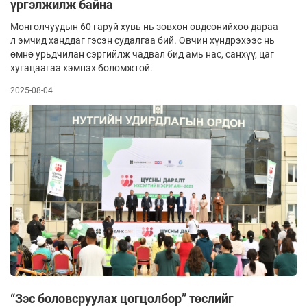
үргэлжилж байна
Монголчуудын 60 гаруй хувь нь зөвхөн өвдсөнийхөө дараа
л эмчид ханддаг гэсэн судалгаа бий. Өвчин хүндрэхээс нь
өмнө урьдчилан сэргийлж чадвал бид амь нас, санхүү, цаг
хугацаагаа хэмнэх боломжтой.
2025-08-04
“Зэс боловсруулах цогцолбор” төслийг