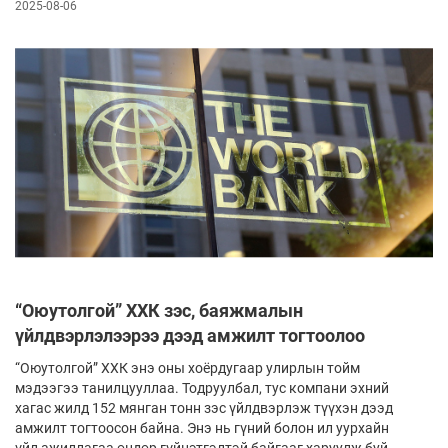
2025-08-06
“Оюутолгой” ХХК зэс, баяжмалын
үйлдвэрлэлээрээ дээд амжилт тогтоолоо
“Оюутолгой” ХХК энэ оны хоёрдугаар улирлын тойм
мэдээгээ танилцууллаа. Тодруулбал, тус компани эхний
хагас жилд 152 мянган тонн зэс үйлдвэрлэж түүхэн дээд
амжилт тогтоосон байна. Энэ нь гүний болон ил уурхайн
үйл ажиллагаа өндөр гүйцэтгэлтэй байгааг харуулж буй