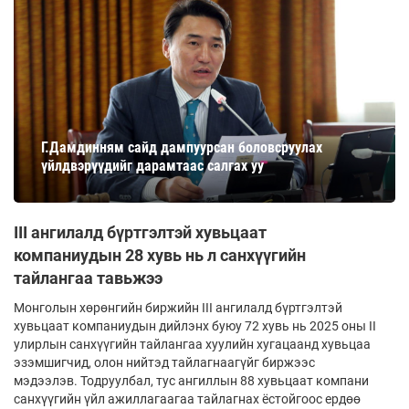
Г.Дамдинням сайд дампуурсан боловсруулах
үйлдвэрүүдийг дарамтаас салгах уу
III ангилалд бүртгэлтэй хувьцаат
компаниудын 28 хувь нь л санхүүгийн
тайлангаа тавьжээ
Монголын хөрөнгийн биржийн III ангилалд бүртгэлтэй
хувьцаат компаниудын дийлэнх буюу 72 хувь нь 2025 оны II
улирлын санхүүгийн тайлангаа хуулийн хугацаанд хувьцаа
эзэмшигчид, олон нийтэд тайлагнаагүйг биржээс
мэдээлэв. Тодруулбал, тус ангиллын 88 хувьцаат компани
санхүүгийн үйл ажиллагаагаа тайлагнах ёстойгоос ердөө