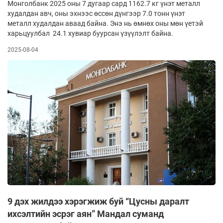
Монголбанк 2025 оны 7 дугаар сард 1162.7 кг үнэт металл
худалдан авч, оны эхнээс өссөн дүнгээр 7.0 тонн үнэт
металл худалдан аваад байна. Энэ нь өмнөх оны мөн үетэй
харьцуулбал 24.1 хувиар буурсан үзүүлэлт байна.
2025-08-04
9 дэх жилдээ хэрэгжиж буй “Цусны даралт
ихсэлтийн эсрэг аян” Мандал суманд