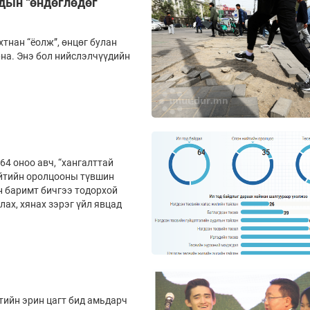
дын “өндөглөдөг
хтнан “ёолж”, өнцөг булан
рна. Энэ бол нийслэлчүүдийн
64 оноо авч, “хангалттай
ийтийн оролцооны түвшин
н баримт бичгээ тодорхой
лах, хянах зэрэг үйл явцад
тийн эрин цагт бид амьдарч