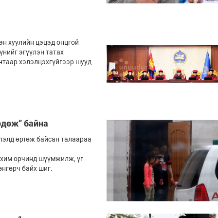
эн хуулийн цэцэд онцгой
үнийг эгүүлэн татах
нтаар хэлэлцэхгүйгээр шууд
өрдөж” байна
лэлд өртөж байсан талаараа
хим орчинд шүүмжилж, үг
өнгөрч байх шиг.