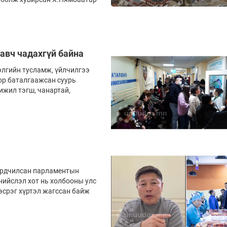
авч чадахгүй байна
элгийн тусламж, үйлчилгээ
оор баталгаажсан суурь
ижил тэгш, чанартай,
 Ардчилсан парламентын
нийслэл хот нь холбооны улс
эсрэг хүртэл жагссан байж