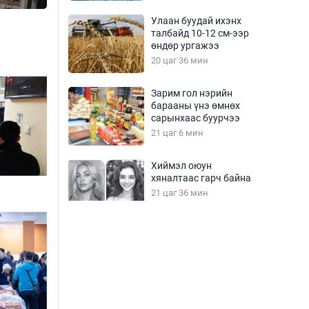
Улаан буудай ихэнх
талбайд 10-12 см-ээр
өндөр ургажээ
20 цаг 36 мин
Зарим гол нэрийн
барааны үнэ өмнөх
сарынхаас буурчээ
21 цаг 6 мин
Хиймэл оюун
хяналтаас гарч байна
21 цаг 36 мин
Эмэгтэйчүүд Бээжин,
эрэгтэйчүүд Японд
бэлтгэл базаахаар
хилийн дээс алхлаа
22 цаг 6 мин