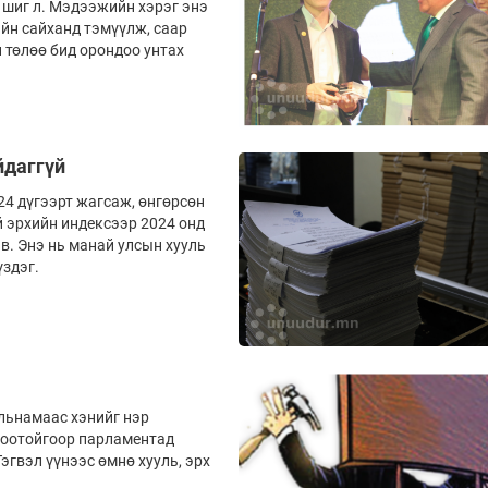
 шиг л. Мэдээжийн хэрэг энэ
айн сайханд тэмүүлж, саар
 төлөө бид орондоо унтах
йдаггүй
24 дүгээрт жагсаж, өнгөрсөн
 эрхийн индексээр 2024 онд
в. Энэ нь манай улсын хууль
здэг.
альнамаас хэнийг нэр
лбоотойгоор парламентад
эгвэл үүнээс өмнө хууль, эрх