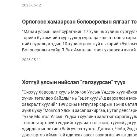
2026-05-12
Орлогоос хамаарсан боловсролын ялгааг т
“Манай улсын нийт сурагчийн 17 хувь нь хувийн сургуул
төрийн бус өмчийн сургуульд суралцагчдын тооны харьц
нийт суралцагчдын 10 хувиас доошгүй нь төрийн бус өм
Боловсролын сайд Л.Энх-Амгалан гэнэт ухаарсан аятай 
2026-05-11
Хотгүй улсын нийслэл “галзуурсан” түүх
“Энэхүү Хавсралт хууль Монгол Улсын Үндсэн хуулийнха
хүчин төгөлдөр байдлыг нь “эцэг хууль”-д дархалсан Мо
хавсралт хуулийг 1992 оны нэгдүгээр сарын 16-нд бата
зүйл буюу “Монгол Улсын засаг захиргаа, нутаг дэвсгэр
тухай Монгол Улсын Үндсэн хуулийн заалтыг хэрэгжүүлэх
тосгоны эрх зүйн үндсийг хуулиар тогтоож, түүний дагу
удирдлагыг зохион байгуулах хүртэл Дархан, Чойр, Эрдэ
дэвсгэртээ аймагтай адилсах засаг захиргаа, нутаг дэв