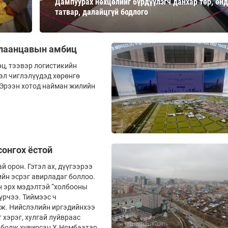
Дампуурах нөхцөлийг бүрдүүлэгч данхар төр, өн
Ханш
татвар, далайцгүй бодлого
Хэрэг з
Эрэлттэй мэдээ
Эрүүл м
Хууль ёс
 Улаанцавын амбиц
Хүмүүс
өц, тээвэр логистикийн
эл чиглэлүүдэд хөрөнгө
Албаны 
й Эрээн хотод найман жилийн
Бусад
Life style
Ярилцл
Зөвлөгөө
Хоймор
сонгох ёстой
Өнөөдрийн тухай
Уншигч-
й орон. Гэтэл ах, дүүгээрээ
мийн эсрэг авирладаг боллоо.
ын эрх мэдэлтэй “холбооны
үрчээ. Тиймээс ч
аж. Нийслэлийн иргэдийнхээ
 хэрэг, хулгай луйвраас
өл
ь болж хувирсан Х.Нямбаатар