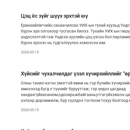
Цэц ёс зүйг шүүх эрхтэй юү
Ерөнхийлөгчийн санаачилсан УИХ-ын тухай хуульд Үндс
бүрэн эрх олгохоор тусгасан билээ. Тухайн УИХ-ын гишү
үндэслэлтэй гэж Үндсэн хуулийн цэц үзсэн бол парламе
бүрэн эрхээс нь түдгэлзүүлнэ хэмээсэн юм.
2026-05-15
Хүйсийг чухалчилдаг үзэл хүчирхийллийг “
Олны танил нэгэн эмэгтэй өмнө нь гэр бүлийн хүчирхий
амнээхэд бүгд л түүнийг буруутгаж, тэр үедээ цагдаад
хандахгүйяасанюм,одооярьжбайгааньутгагүйхэмээн ца
хэлээр доромжилж, бүр сүүлдээ тоглоом тохуу болгоод 
2026-05-15