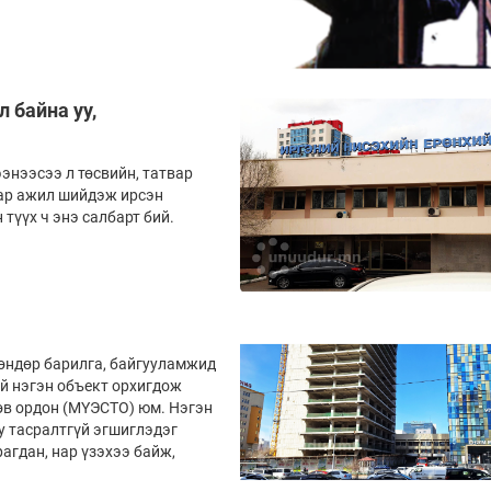
 байна уу,
ээнээсээ л төсвийн, татвар
иар ажил шийдэж ирсэн
түүх ч энэ салбарт бий.
 өндөр барилга, байгууламжид
й нэгэн объект орхигдож
өв ордон (МҮЭСТО) юм. Нэгэн
у тасралтгүй эгшиглэдэг
агдан, нар үзэхээ байж,