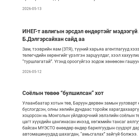
2026-05-13
ИНЕГ-т авлигын эрсдэл өндөртэйг мэдээгүй л
Б.Дэлгэрсайхан сайд аа
Зам, тээврийн яам (ЗТЯ), түүний харьяа агентлагууд хэз
төлөгчдийн хөрөнгийг үрэлгэн зарцуулдаг, хээл хахуул
“туршлагатай”. Үгэнд ороогүйгээ зодож хөнөөсөн гашуун 
2026-05-12
Соёлын төвөө “булшилсан” хот
Улаанбаатар хотын төв, Баруун дөрвөн замын уулзварт
бүслэгдсэн, олны хөлийн дундаас торойж харагдахааргү
хоцорсон нь Монголын үйлдвэрчний эвлэлийн соёлын т
цагт хүүхдийн цангинасан инээд, хөгжмийн тансаг аялгу
байсан МҮЭСТО өнөөдөр өндөр барилгуудын сүүдэрт дар
автомашинуудад шахагдан, “амьсгалах” зайгүй болжээ.