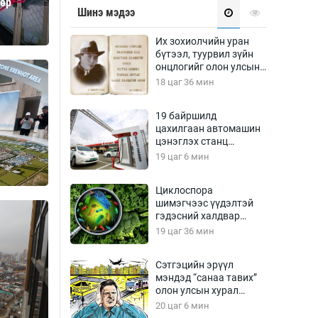
дөр
Урлагтай яриа
Шинэ мэдээ
өрчил
энд-Эрхэм баян
Их зохиолчийн уран
бүтээл, туурвил зүйн
онцлогийг олон улсын
судлаачид хэлэлцлээ
18 цаг 36 мин
хүний үг
19 байршилд
цахилгаан автомашин
цэнэглэх станц
байгууллаа
19 цаг 6 мин
ага
Бусад
Циклоспора
шимэгчээс үүдэлтэй
Фото
гэдэсний халдвар
сурвалжлагч
Видео
дэгдэж болзошгүй
19 цаг 36 мин
Инфографик
Сэтгэцийн эрүүл
Санал асуулга
мэндэд “санаа тавих”
олон улсын хурал
зохион байгуулна
20 цаг 6 мин