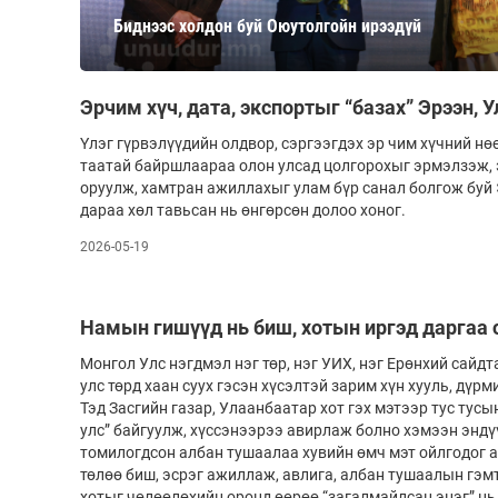
126-гийн НЭГ
Биднээс холдон буй Оюутолгойн ирээдүй
Эрчим хүч, дата, экспортыг “базах” Эрээн,
Үлэг гүрвэлүүдийн олдвор, сэргээгдэх эр­ чим хүчний нө
таатай байршлаараа олон улсад цолгорохыг эрмэлзэж, 
оруулж, хамтран ажиллахыг улам бүр санал бол­­гож бу
дараа хөл тавьсан нь өнгөрсөн долоо хоног.
2026-05-19
Ертөнц
Спорт
Нийгэм
Бөх
Намын гишүүд нь биш, хотын иргэд даргаа 
Техник технологи
Сагсан бөмбөг
Монгол Улс нэгдмэл нэг төр, нэг УИХ, нэг Ерөнхий сайдта
улс төрд хаан суух гэсэн хүсэлтэй зарим хүн хууль, дүр
Шинжлэх ухаан
Хөлбөмбөг
Тэд Засгийн газар, Улаанбаатар хот гэх мэтээр тус тус
Сонин хачин
Олимпын төрөл
улс” байгуулж, хүссэнээрээ авирлаж болно хэмээн эндү
томилогдсон албан тушаалаа хувийн өмч мэт ойлгодог 
Дэлхийн монгол
Тулааны спорт
төлөө биш, эсрэг ажиллаж, авлига, албан тушаалын гэмт
Олимпын бус төр
хотыг чөлөөлөхийн оронд өөрөө “загалмайлсан эцэг” н