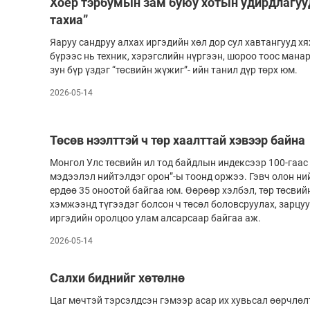
Хоёр тэрбумын зам буюу хотын удирдлагуу
тахиа”
Яаруу сандруу алхах иргэдийн хөл дор сул хавтангууд хя
бүрээс нь техник, хэрэгслийн нүргээн, шороо тоос мана
зун бүр үздэг “төсвийн жүжиг”- ийн танил дүр төрх юм.
2026-05-14
Төсөв нээлттэй ч төр хаалттай хэвээр байна
Монгол Улс төсвийн ил тод байдлын индексээр 100-гаас 
мэдээлэл нийтэлдэг орон”-ы тоонд оржээ. Гэвч олон н
ердөө 35 оноотой байгаа юм. Өөрөөр хэлбэл, төр төсвий
хэмжээнд түгээдэг болсон ч төсөл боловсруулах, зарцуу
иргэдийн оролцоо улам алсарсаар байгаа аж.
2026-05-14
Салхи биднийг хөтөлнө
Цаг мөчтэй тэрсэлдсэн гэмээр асар их хувьсал өөрчлөл