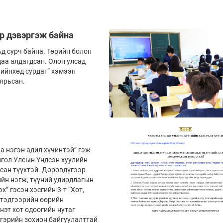
өр дэвэргэж байна
ьд сурч байна. Төрийн болон
аа алдагдсан. Олон улсад
чийнхөд сурдаг” хэмээн
ярьсан.
а нэгэн адил хүчинтэй” гэж
нгол Улсын Үндсэн хуулийн
лсан түүхтэй. Дөрөвдүгээр
ийн нэгж, түүний удирдлагын
” гэсэн хэсгийн 3-т “Хот,
у тэдгээрийн өөрийн
нэт хот одоогийн нутаг
сгэрийн зохион байгуулалттай