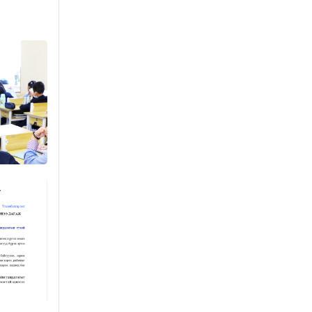
агнах зөрчил
буурсангүй
Уржигдар 15 цаг 00 мин
Х.Улам-Өрнөх байр
урагшилж, долоод
жагсжээ
Уржигдар 14 цаг 30 мин
Ж.Лхагвабат өсвөр
үеийнхний ДАШТ-ийг
дэнсэлнэ
Уржигдар 14 цаг 00 мин
Иран тэсэж үлдсэн ч
удаан хугацаанд хүнд
үеийг туулна
Уржигдар 13 цаг 30 мин
Боловсролын зээлийн
сангаар гадаадад