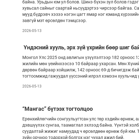
байна. Урьдын юм ул болов. Шинэ бүхэн зул болов гэдэг
хувьсал сайныг саартай ньсүүдэртээ чирсээр байгаа. С
мууд бүдрэвч хэзээ нэгэн цагт ямар нэг юманд хүрэхийн
завгүй мэт өрсөлдөн тэмцсээр.
2026-05-13
Үндэсний хууль, эрх зүй үхрийн бөөр шиг ба
Монгол Улс 2025 онд авлигын үзүүлэлтээр 182 орноос 1
жилийн мөн үеийнхээсээ 10 байраар ухарсан. Мөн Хүний
дөрвөн байраар хойшилж, 142 орноос 69-д бичигдэж бай
тогтоомжид гажуудал үүссэний илрэл хэмээн хуульчид ү
2026-05-13
“Мангас” бүтээх тогтолцоо
Ерөнхийлөгчийн сонгуульугтсан улс төр хэдийн өрнөж, 
дэвшүүлэх сунгаа, таамаглал эхлээд байна. Үүнтэй хо
суудалтай жижиг намуудад ч өрсөлдөөн өрнөж буй юм. Т
зүйн орчноо тодорхой болгох нэг чухал ажил бий.