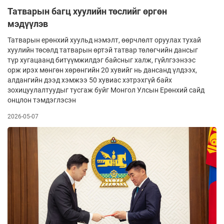
Татварын багц хуулийн төслийг өргөн
мэдүүлэв
Татварын ерөнхий хуульд нэмэлт, өөрчлөлт оруулах тухай
хуулийн төсөлд татварын өртэй татвар төлөгчийн дансыг
түр хугацаанд битүүмжилдэг байсныг халж, гүйлгээнээс
орж ирэх мөнгөн хөрөнгийн 20 хувийг нь дансанд үлдээх,
алдангийн дээд хэмжээ 50 хувиас хэтрэхгүй байх
зохицуулалтуудыг тусгаж буйг Монгол Улсын Ерөнхий сайд
онцлон тэмдэглэсэн
2026-05-07