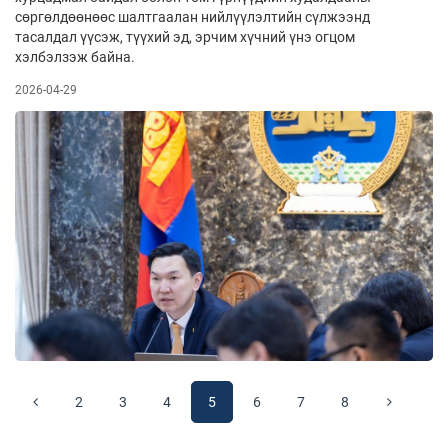
сөргөлдөөнөөс шалтгаалан нийлүүлэлтийн сүлжээнд
тасалдал үүсэж, түүхий эд, эрчим хүчний үнэ огцом
хэлбэлзэж байна.
2026-04-29
2
3
4
5
6
7
8