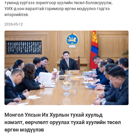
түмэнд хүртээх зорилгоор хуулийн төсөл боловсруулж,
УИХ-д нэн яаралтай горимоор өргөн мэдүүлнэ гэдгээ
илэрхийлэв.
2026-05-12
Монгол Улсын Их Хурлын тухай хуульд
нэмэлт, өөрчлөлт оруулах тухай хуулийн төсөл
өргөн мэдүүлэв