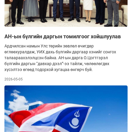
АН-ын бүлгийн даргын томилгоог хойшлуулав
Ардчилсан намын Улс төрийн зөвлөл өчигдөр
өглөөхуралдаж, УИХ дахь бүлгийн даргаар хэнийг сонгох
талаараахэлэлцсэн байна. АН-ын дарга О.Цогтгэрэл
бүлгийн даргын “давхар дээл”-ээ тайлж, чөлөөлөгдөх
хүсэлтээ өгөөд тодорхой хугацаа өнгөрч буй.
2026-05-05