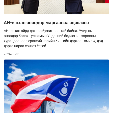
АН-ынхан өнөөдөр маргаанаа эцэслэнэ
АН-ынхан ойрд дотроо бужигнаантай байна. Учир нь
өнөөдөр болох тус намын Үндэсний бодлогын хорооны
хуралдаанаар ерөнхий нарийн бичгийн даргаа томилж, дэд
дарга нараа сонгох ёстой.
2026-05-06