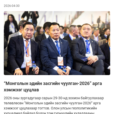
2026-04-30
“Монголын эдийн засгийн чуулган-2026” арга
хэмжээг цуцлав
2026 оны зургадугаар сарын 29-30-нд зохион байгуулахаар
төлөвлөсөн “Монголын эдийн засгийн чуулган-2026” арга
хэмжээг цуцлахаар тогтов. Олон улсын геополитикийн
хурцадмал байдал болон том гүрнүүдийн худалдааны