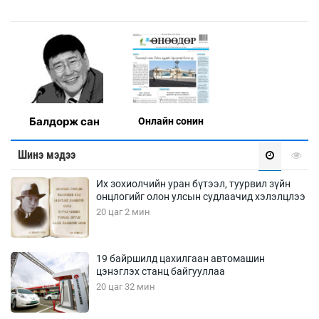
Балдорж сан
Онлaйн сонин
Шинэ мэдээ
Их зохиолчийн уран бүтээл, туурвил зүйн
онцлогийг олон улсын судлаачид хэлэлцлээ
20 цаг 2 мин
19 байршилд цахилгаан автомашин
цэнэглэх станц байгууллаа
20 цаг 32 мин