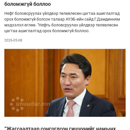
боломжгүй боллоо
Нефт боловсруулах үйлдвэр төлөвлөсөн цагтаа ашиглалтад
орох боломжгүй болсон талаар АҮЭБ-ийн сайд Г.Дамдинням
мэдээлэл өглөө. "Нефть боловсруулах үйлдвэр төлөвлөсөн
цагтаа ашиглалтад орох боломжгүй боллоо.
2026-05-08
“Жагсаалтаар сонгогдсон гишүүнийг намынх