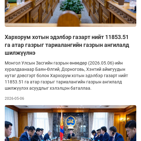
Хархорум хотын эдэлбэр газарт нийт 11853.51
га атар газрыг тариалангийн газрын ангилалд
шилжүүлнэ
Монгол Улсын Засгийн газрын өнөөдөр (2026.05.06)-ийн
хуралдаанаар Баян-Өлгий, Дорноговь, Хэнтий аймгуудын
нутаг дэвсгэрт болон Хархорум хотын эдэлбэр газарт нийт
11853.51 га атар газрыг тариалангийн газрын ангилалд
шилжүүлэх асуудлыг хэлэлцэн баталлаа.
2026-05-06