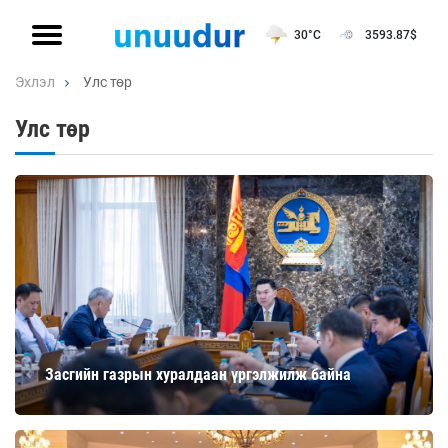
30°C
3593.87
$
Эхлэл
Улс төр
Улс төр
Засгийн газрын хуралдаан үргэлжилж байна