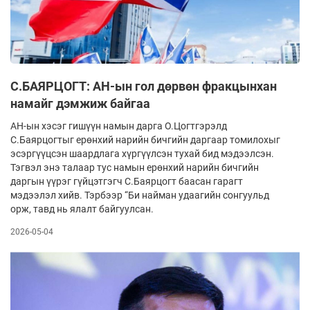
С.БАЯРЦОГТ: АН-ын гол дөрвөн фракцынхан
намайг дэмжиж байгаа
АН-ын хэсэг гишүүн намын дарга О.Цогтгэрэлд
С.Баярцогтыг ерөнхий нарийн бичгийн даргаар томилохыг
эсэргүүцсэн шаардлага хүргүүлсэн тухай бид мэдээлсэн.
Тэгвэл энэ талаар тус намын ерөнхий нарийн бичгийн
даргын үүрэг гүйцэтгэгч С.Баярцогт баасан гарагт
мэдээлэл хийв. Тэрбээр “Би найман удаагийн сонгуульд
орж, тавд нь ялалт байгуулсан.
2026-05-04