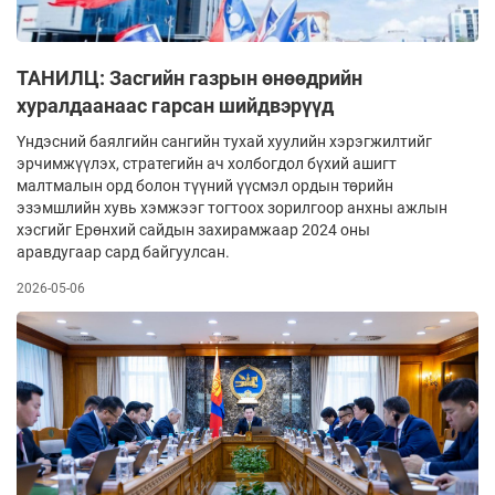
ТАНИЛЦ: Засгийн газрын өнөөдрийн
хуралдаанаас гарсан шийдвэрүүд
Үндэсний баялгийн сангийн тухай хуулийн хэрэгжилтийг
эрчимжүүлэх, стратегийн ач холбогдол бүхий ашигт
малтмалын орд болон түүний үүсмэл ордын төрийн
эзэмшлийн хувь хэмжээг тогтоох зорилгоор анхны ажлын
хэсгийг Ерөнхий сайдын захирамжаар 2024 оны
аравдугаар сард байгуулсан.
2026-05-06