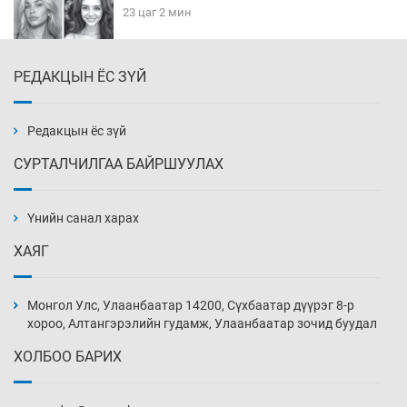
23 цаг 2 мин
РЕДАКЦЫН ЁС ЗҮЙ
Эмэгтэйчүүд Бээжин, эрэгтэйчүүд Японд
бэлтгэл базаахаар хилийн дээс алхлаа
23 цаг 32 мин
Редакцын ёс зүй
СУРТАЛЧИЛГАА БАЙРШУУЛАХ
АНУ-ын Цэргийн кибер командлалаын
ажилтнууд амиа хорлох явдал эрс
нэмэгджээ
Үнийн санал харах
23 цаг 40 мин
ХАЯГ
Монголын шигшээ Хонконгийн багийг ялж,
эхний хожлоо авлаа
Монгол Улс, Улаанбаатар 14200, Сүхбаатар дүүрэг 8-р
Өчигдөр 13 цаг 30 мин
хороо, Алтангэрэлийн гудамж, Улаанбаатар зочид буудал
ХОЛБОО БАРИХ
Техникийн өндөр үзүүлэлттэй агаарын хөлөг
худалдан авах хүсэлтээ уламжлав