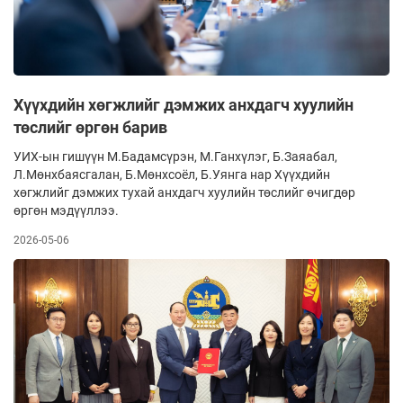
Хүүхдийн хөгжлийг дэмжих анхдагч хуулийн
төслийг өргөн барив
УИХ-ын гишүүн М.Бадамсүрэн, М.Ганхүлэг, Б.Заяабал,
Л.Мөнхбаясгалан, Б.Мөнхсоёл, Б.Уянга нар Хүүхдийн
хөгжлийг дэмжих тухай анхдагч хуулийн төслийг өчигдөр
өргөн мэдүүллээ.
2026-05-06