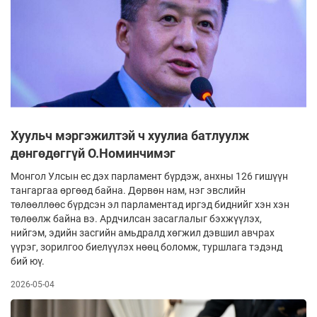
Хуульч мэргэжилтэй ч хуулиа батлуулж
дөнгөдөггүй О.Номинчимэг
Монгол Улсын ес дэх парламент бүрдэж, анхны 126 гишүүн
тангаргаа өргөөд байна. Дөрвөн нам, нэг эвслийн
төлөөллөөс бүрдсэн эл парламентад иргэд биднийг хэн хэн
төлөөлж байна вэ. Ардчилсан засаглалыг бэхжүүлэх,
нийгэм, эдийн засгийн амьдралд хөгжил дэвшил авчрах
үүрэг, зорилгоо биелүүлэх нөөц боломж, туршлага тэдэнд
бий юү.
2026-05-04