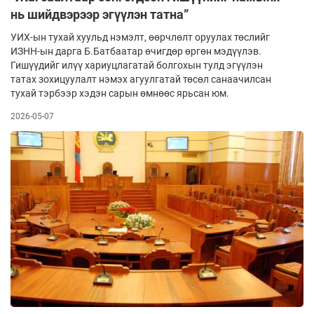
нь шийдвэрээр эгүүлэн татна”
УИХ-ын тухай хуульд нэмэлт, өөрчлөлт оруулах төслийг
ИЗНН-ын дарга Б.Батбаатар өчигдөр өргөн мэдүүлэв.
Гишүүдийг илүү хариуцлагатай болгохын тулд эгүүлэн
татах зохицуулалт нэмэх агуулгатай төсөл санаачилсан
тухай тэрбээр хэдэн сарын өмнөөс ярьсан юм.
2026-05-07