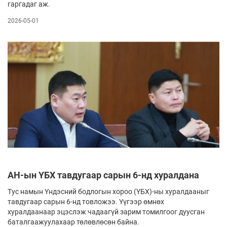
гаргадаг аж.
2026-05-01
АН-ын ҮБХ тавдугаар сарын 6-нд хуралдана
Тус намын Үндэсний бодлогын хороо (ҮБХ)-ны хуралдааныг
тавдугаар сарын 6-нд товложээ. Үүгээр өмнөх
хуралдаанаар эцэслэж чадаагүй зарим томилгоог дуусган
баталгаажуулахаар төлөвлөсөн байна.