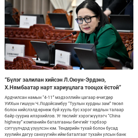
“Бүлэг залилан хийсэн Л.Оюун-Эрдэнэ,
Х.Нямбаатар нарт хариуцлага тооцох ёстой”
Ардчилсан намын “4-11” мэдээллийн цагаар өчигдөр
УИХын гишүүн Ч.Лодойсамбуу “Туулын хурдны зам” төсөл
болон нийслэлд өрнөж буй хууль бус хэрэг явдлын талаар
байр сууриа илэрхийлэв. Уг төслийг хэрэгжүүлэгч “Сhina
highway” компанийн баталгааны бичгийг тэрбээр
сэтгүүлчдэд үзүүлсэн юм. Тендерийн тухай болон бусад
хуулийн дагуу санхүүгийн ийм баталгааг тухайн улсын банк