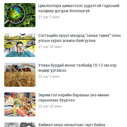
Циклоспора шимэгчээс үүдэлтэй гэдэсний
халдвар дэгдэж болзошгүй
21 цаг 2 мин
Сэтгэцийн эрүүл мэндэд “санаа тавих” олон
улсын хурал зохион байгуулна
21 цаг 32 мин
Улаан буудай ихэнх талбайд 10-12 см-ээр
өндөр ургажээ
22 цаг 2 мин
Зарим гол нэрийн барааны үнэ өмнөх
сарынхаас буурчээ
22 цаг 32 мин
Хиймэл оюун хяналтаас гарч байна