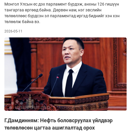
Монгол Улсын ес дэх парламент бүрдэж, анхны 126 гишүүн
тан­гар­гаа өргөөд байна. Дөр­вөн нам, нэг эвслийн
төлөөллөөс бүрдсэн эл парламентад иргэд биднийг хэн хэн
төлөөлж байна вэ.
2026-05-11
Г.Дамдинням: Нефть боловсруулах үйлдвэр
төлөвлөсөн цагтаа ашиглалтад орох