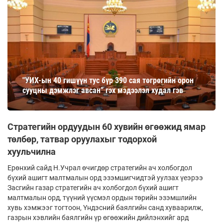
"УИХ-ын 40 гишүүн тус бүр 390 сая төгрөгийн орон
сууцны дэмжлэг авсан” гэх мэдээлэл худал гэв
Стратегийн ордуудын 60 хувийн өгөөжид ямар
төлбөр, татвар оруулахыг тодорхой
хуульчилна
Ерөнхий сайд Н.Учрал өчигдөр стратегийн ач холбогдол
бүхий ашигт малтмалын орд эзэмшигчидтэй уулзах үеэрээ
Засгийн газар стратегийн ач холбогдол бүхий ашигт
малтмалын орд, түүний үүсмэл ордын төрийн эзэмшлийн
хувь хэмжээг тогтоон, Үндэсний баялгийн санд хуваарилж,
газрын хэвлийн баялгийн үр өгөөжийн дийлэнхийг ард