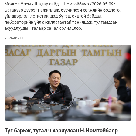
Монгол Улсын Шадар сайд Н.Номтойбаяр /2026.05.09/
Багануур дүүрэгт ажиллаж, бүсчилсэн хөгжлийн бодлого,
үйлдвэрлэл, логистик, дэд бүтэц, онцгой байдал,
лабораторийн үйл ажиллагаатай танилцаж, тулгамдсан
асуудлуудын талаар санал солилцлоо.
2026-05-11
Туг барьж, тугал ч хариулсан Н.Номтойбаяр