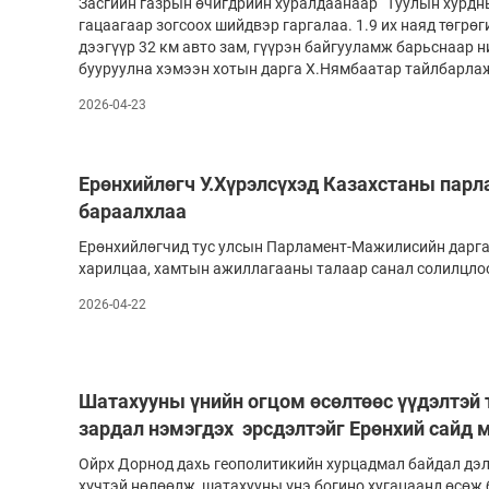
Засгийн газрын өчигдрийн хуралдаанаар “Туулын хурдны
гацаагаар зогсоох шийдвэр гаргалаа. 1.9 их наяд төгрөг
дээгүүр 32 км авто зам, гүүрэн байгууламж барьснаар 
бууруулна хэмээн хо­тын дарга Х.Нямбаатар тайлбарлаж
2026-04-23
Ерөнхийлөгч У.Хүрэлсүхэд Казахстаны пар
бараалхлаа
Ерөнхийлөгчид тус улсын Парламент-Мажилисийн дарга
харилцаа, хамтын ажиллагааны талаар санал солилцло
2026-04-22
Шатахууны үнийн огцом өсөлтөөс үүдэлтэй 
зардал нэмэгдэх эрсдэлтэйг Ерөнхий сайд 
Ойрх Дорнод дахь геополитикийн хурцадмал байдал дэл
хүчтэй нөлөөлж, шатахууны үнэ богино хугацаанд өсөж 