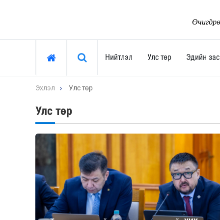
Өчигдрө
Хайх »
Нийтлэл
Улс төр
Эдийн зас
Эхлэл
Улс төр
Нийтлэл
Улс төр
Улс төр
Тоймчийн үг
Ерөнхийлөгч
Өнөөдрийн сэдэв
Засгийн газар
Арай ч дээ
Улсын их хурал
Тэрслүү үг
Сөрөг хүчин
Өнөөдрийн трендүүд
Нам, хөдөлгөөн
Монгол-Ньюс 25 жил
"Тамхины цэг"
Сонгууль-2024