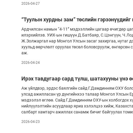
2026-04-27
“Туулын хурдны зам” төслийн гэрээнүүдийг
Ардчилсан намын “4-11” мэдээллийн цагаар өчигдөр цаг
илэрхийлэв. УИХ-ын гишүүн Д.Батбаяр, С.Цэнгүүн, Ч.Ло
Ж.Золжаргал нар Монгол Улсын засаг захиргаа, нутаг д
хуульд өөрчлөлт оруулах төсөл боловсруулж, өнгөрсөн с
аж.
2026-04-24
Ирэх тавдугаар сард түлш, шатахууны үнэ ө
Аж үйлдвэр, эрдэс баялгийн сайд Г.Дамдинням ОХУ бол
улсад ажилласан үр дүнгийнхээ талаар Монгол Улсын Е
мэдээлэл өглөө. Сайд Г.Дамдинням ОХУ-ын холбогдох 
нийлүүлэлтийн асуудлаар яриа хэлэлцээ хийж, Казахст
салбарт хамтарч ажиллах санамж бичиг байгуулах томи
2026-04-23