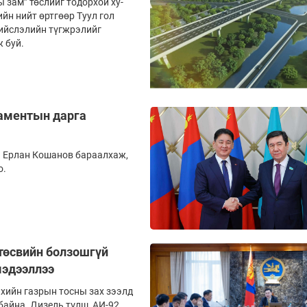
 зам” төслийг тодорхой ху­
ийн нийт өртгөөр Туул гол
нийслэлийн түгжрэлийг
 буй.
ламентын дарга
 Ерлан Кошанов бараалхаж,
о.
төсвийн болзошгүй
мэдээллээ
хийн газрын тосны зах зээлд
байна. Дизель түлш, АИ-92