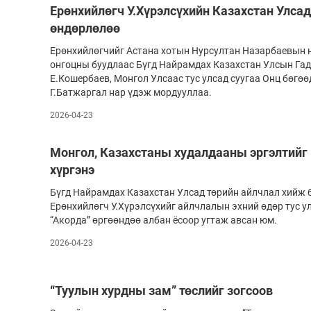
Ерөнхийлөгч У.Хүрэлсүхийн Казахстан Улсад
өндөрлөлөө
Ерөнхийлөгчийг Астана хотын Нурсултан Назарбаевын 
онгоцны буудлаас Бүгд Найрамдах Казахстан Улсын Гад
Е.Кошербаев, Монгол Улсаас тус улсад суугаа Онц бөгөө
Г.Батжаргал нар үдэж мордууллаа.
2026-04-23
Монгол, Казахстаны худалдааны эргэлтийг 
хүргэнэ
Бүгд Найрамдах Казахстан Улсад төрийн айлчлал хийж 
Ерөнхийлөгч У.Хүрэлсүхийг айлчлалын эхний өдөр тус у
“Акорда” өргөөндөө албан ёсоор угтаж авсан юм.
2026-04-23
“Туулын хурдны зам” төслийг зогсоов