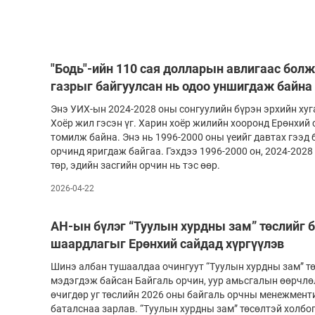
"Бодь"-ийн 110 сая долларын авлигаас бол
газрыг байгуулсан нь одоо уншигдаж байна
Энэ УИХ-ын 2024-2028 оны сонгуулийн бүрэн эрхийн хуг
Хоёр жил гэсэн үг. Харин хоёр жилийн хооронд Ерөнхий
томилж байна. Энэ нь 1996-2000 оны үеийг давтах гээд б
орчинд яригдаж байгаа. Гэхдээ 1996-2000 он, 2024-2028
төр, эдийн засгийн орчин нь тэс өөр.
2026-04-22
АН-ын бүлэг “Туулын хурдны зам” төслийг 
шаардлагыг Ерөнхий сайдад хүргүүлэв
Шинэ албан тушаалдаа очингуут “Туулын хурдны зам” тө
мэдэгдэж байсан Байгаль орчин, уур амьсгалын өөрчлө
өчигдөр уг төслийн 2026 оны байгаль орчны менежмент
баталснаа зарлав. “Туулын хурдны зам” төсөлтэй холб