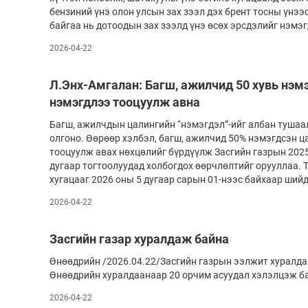
бензиний үнэ олон улсын зах зээл дэх брент тосны үнээ
байгаа нь дотоодын зах зээлд үнэ өсөх эрсдэлийг нэмэ
2026-04-22
Л.Энх-Амгалан: Багш, ажилчид 50 хувь нэм
нэмэгдлээ тооцуулж авна
Багш, ажилчдын цалингийн “нэмэгдэл”-ийг албан туша
олгоно. Өөрөөр хэлбэл, багш, ажилчид 50% нэмэгдсэн 
тооцуулж авах нөхцөлийг бүрдүүлж Засгийн газрын 2025
дугаар тогтоолуудад холбогдох өөрчлөлтийг орууллаа.
хугацааг 2026 оны 5 дугаар сарын 01-нээс байхаар ший
2026-04-22
Засгийн газар хуралдаж байна
Өнөөдрийн /2026.04.22/Засгийн газрын ээлжит хуралдаа
Өнөөдрийн хуралдаанаар 20 орчим асуудал хэлэлцэж б
2026-04-22