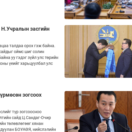
ж Н.Учралын засгийн
ацаа талдаа орох гэж байна.
 сайдыг оймс шиг солин
айна уу гэдэг зүйл улс төрийн
 оны үеийг харьцуулбал улс
бүрмөсөн зогсоох
слийг түр зогсоосноо
лтийн сайд Ц.Сандаг-Очир
ийн төлөвлөгөөг хянан
огдуулан БОУАӨЯ, нийслэлийн