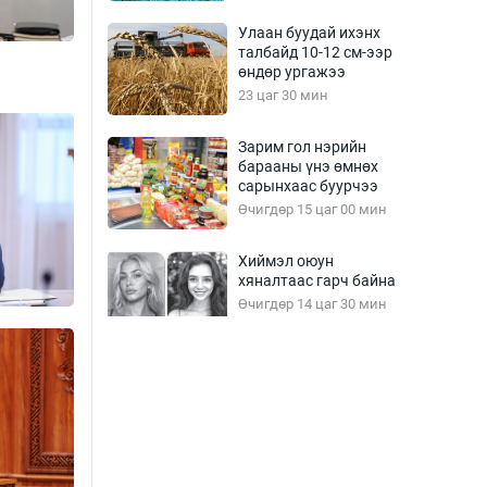
Улаан буудай ихэнх
талбайд 10-12 см-ээр
өндөр ургажээ
23 цаг 30 мин
Зарим гол нэрийн
барааны үнэ өмнөх
сарынхаас буурчээ
Өчигдөр 15 цаг 00 мин
Хиймэл оюун
хяналтаас гарч байна
Өчигдөр 14 цаг 30 мин
Эмэгтэйчүүд Бээжин,
эрэгтэйчүүд Японд
бэлтгэл базаахаар
хилийн дээс алхлаа
Өчигдөр 14 цаг 00 мин