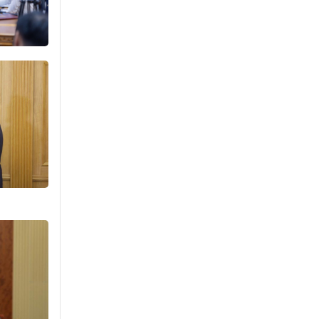
агнах зөрчил
буурсангүй
Уржигдар 15 цаг 00 мин
Х.Улам-Өрнөх байр
урагшилж, долоод
жагсжээ
Уржигдар 14 цаг 30 мин
Ж.Лхагвабат өсвөр
үеийнхний ДАШТ-ийг
дэнсэлнэ
Уржигдар 14 цаг 00 мин
Иран тэсэж үлдсэн ч
удаан хугацаанд хүнд
үеийг туулна
Уржигдар 13 цаг 30 мин
Боловсролын зээлийн
сангаар гадаадад