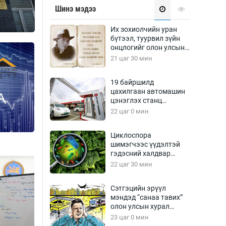
Урлагтай яриа
Шинэ мэдээ
өрчил
энд-Эрхэм баян
Их зохиолчийн уран
бүтээл, туурвил зүйн
онцлогийг олон улсын
судлаачид хэлэлцлээ
21 цаг 30 мин
хүний үг
19 байршилд
цахилгаан автомашин
цэнэглэх станц
байгууллаа
22 цаг 0 мин
ага
Бусад
Циклоспора
шимэгчээс үүдэлтэй
Фото
гэдэсний халдвар
сурвалжлагч
Видео
дэгдэж болзошгүй
22 цаг 30 мин
Инфографик
Сэтгэцийн эрүүл
Санал асуулга
мэндэд “санаа тавих”
олон улсын хурал
зохион байгуулна
23 цаг 0 мин