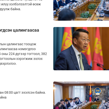
с илүү хэлбэлзэлтэй өсөж
гдүүлж байна.
эгдсэн цалингаасаа
алын цалингаас тооцож
цалингаасаа нэмэгдлээ
 оны 224 дүгээр тогтоол, 382
 Тогтоолын хэрэгжиж эхлэх
двэрлэлээ.
н 08:00 цагт эхэлсэн байна.
айна