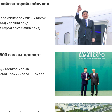
 хийсэн төрийн айлчлал
нэрэмжит олон улсын нисэх
аад хэргийн сайд
д Бүрэн эрхт Элчин сайд
500 сая ам.долларт
буй Монгол Улсын
лсын Ерөнхийлөгч К.Токаев