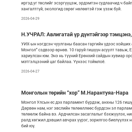
иргэд уг төслийг эсэргүүцэж, эрдэмтэн судлаачид ч бай
Олимп 2024
хангалтгүй, экологид сөрөг нөлөөтэй гэж үзэж буй.
2026-04-29
Н.УЧРАЛ: Авлигатай үр дүнтэйгээр тэмцэнэ
УИХ-ын нэгдсэн чуулганы баасан гаргийн үдээс хойших 
Монгол” сэдвээр өрнөв. 10 гаруй гишүүн асуулт тавьж, 
хариулсан юм. Энэ нь түүний Ерөнхий сайдын хувиар ор
мэтгэлцээний цаг байлаа. Үүнээс тоймлоё.
2026-04-27
Монголын төрийн “хор” М.Нарантуяа-Нара
Монгол Улсын ес дэх парламент бүрдэж, анхны 126 ги­шү
Дөр­вөн нам, нэг эвс­лийн төлөөллөөс бүрдсэн эл пар­ламе
төлөөлж байна вэ. Ардчил­сан засаглалыг бэхжүүлэх, ни
ралд хөг­жил дэвшил авчрах үүрэг, зорилгоо биелүүлэх 
бий юү.