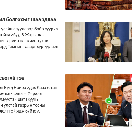
 ил болгохыг шаардлаа
 үеийн асуудлаар байр сууриа
дойсамбуу, Б.Жаргалан,
эвсгэрийн нэгжийн тухай
ард Тамгын газарт хүргүүлсэн
сөхгүй гэв
он Бүгд Найрамдах Казахстан
рөнхий сайд Н.Учралд
хүмүүстэй шатахууны
ан улстай газрын тосны
лолттой явж буй юм.