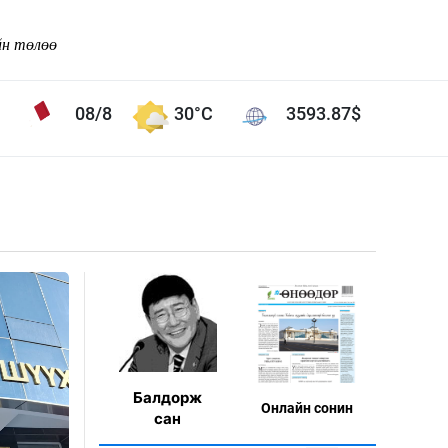
йн төлөө
08/8
30°C
3593.87
$
Соёл урлаг
ой хөгжлийн зорилго -
Сонгодог урлаг
Ардын урлаг
Дүрслэх урлаг
Өв соёл
таг
Кино урлаг
 орчин
Цирк
Балдорж
Онлaйн сонин
ол
сан
Рок поп, хип хоп
энд