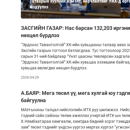
Татварын хуулийн нэмэлт, өөрчлөлтийг УИХ-д өрг
126-гийн НЭГ
мэдүүлнэ
ЗАСГИЙН ГАЗАР: Нас барсан 132,203 иргэни
нөхцөл бүрдлээ
“Эрдэнэс Тавантолгой” ХК-ийн хувьцааны талаар авах 
Засгийн газрын тогтоол батлагдлаа. Тус тогтоолоор 202
сарын 31-ний байдлаар “Үнэт цаасны төвлөрсөн хадгала
“Эрдэнэс Тавантолгой” ХК-ийн хувьцаа эзэмшиж байгаад
хувьцаа өвлөгдөх нөхцөл бүрдлээ.
Ертөнц
Спорт
2026-04-29
Нийгэм
Бөх
А.БАЯР: Мега төсөл үү, мега хулгай юу гэдг
Техник технологи
Сагсан бөмбөг
байгуулна
Шинжлэх ухаан
Хөлбөмбөг
МАН-ынхны талцал нийслэлийн ИТХ руу шилжжээ. Нийс
Сонин хачин
Олимпын төрөл
тэдний сайн сайхны төлөө ажиллах учиртай ИТХ-ын төл
Дэлхийн монгол
Тулааны спорт
Х.Нямбаатараа хамгаалж, хамтдаа бидний эсрэг тэмцдэ
зам” төсөл тэднийг үндсэн үүргээ мартах хүртэл “угжса
Олимпын бус төр