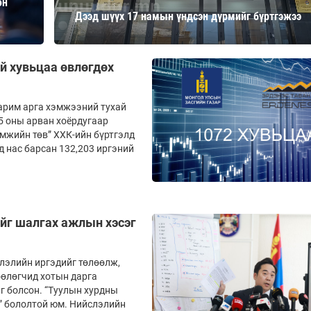
өн
Ханш
Дээд шүүх 17 намын үндсэн дүрмийг бүртгэжээ
Хэрэг з
Эрэлттэй мэдээ
Эрүүл м
Хууль ёс
й хувьцаа өвлөгдөх
Хүмүүс
Албаны 
зарим арга хэмжээний тухай
5 оны арван хоёрдугаар
Бусад
мжийн төв” ХХК-ийн бүртгэлд
 нас барсан 132,203 иргэний
Life style
Ярилцл
Зөвлөгөө
Хоймор
ийг шалгах ажлын хэсэг
Өнөөдрийн тухай
Уншигч-
лэлийн иргэдийг төлөөлж,
өөлөгчид хотын дарга
г болсон. “Туулын хурдны
н” бололтой юм. Нийслэлийн
өл