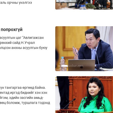
галь орчны үнэлгээ
, попрохгүй
асуулгын цаг “Авлигажсан
Ерөнхий сайд Н.Учрал
олцсон анхны асуулгын буюу
үн тангаргаа өргөөд байна.
н­тад иргэд бид­нийг хэн хэн
йгэм, эдийн засгийн амьд­
нөөц боломж, туршлага тэдэнд