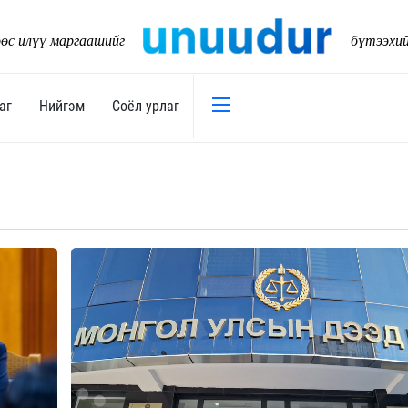
өс илүү маргаашийг
бүтээхи
аг
Нийгэм
Соёл урлаг
Эдийн засаг
Нийгэм
Төсөв
Тогтворт
17
Уул уурхай
Танилц
Хөрөнгийн зах зээл
Нийслэл
Банк санхүү
Орон ну
Хөдөө аж ахуй
Байгаль
Дэд бүтэц
Боловср
Бизнес
Эрүүл м