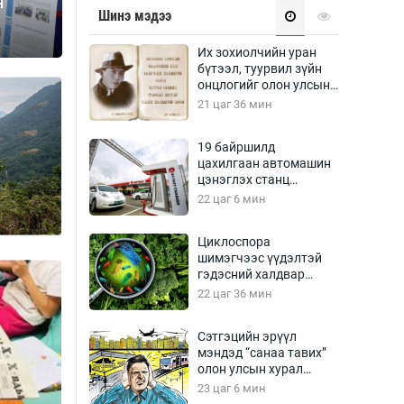
н
Урлагтай яриа
Шинэ мэдээ
өрчил
энд-Эрхэм баян
Их зохиолчийн уран
бүтээл, туурвил зүйн
онцлогийг олон улсын
судлаачид хэлэлцлээ
21 цаг 36 мин
хүний үг
19 байршилд
цахилгаан автомашин
цэнэглэх станц
байгууллаа
22 цаг 6 мин
ага
Бусад
Циклоспора
шимэгчээс үүдэлтэй
Фото
гэдэсний халдвар
сурвалжлагч
Видео
дэгдэж болзошгүй
22 цаг 36 мин
Инфографик
Сэтгэцийн эрүүл
Санал асуулга
мэндэд “санаа тавих”
олон улсын хурал
зохион байгуулна
23 цаг 6 мин