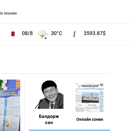
йн төлөө
08/8
30°C
3593.87
$
Соёл урлаг
ой хөгжлийн зорилго -
Сонгодог урлаг
Ардын урлаг
Дүрслэх урлаг
Өв соёл
таг
Кино урлаг
 орчин
Цирк
Балдорж
Онлaйн сонин
ол
сан
Рок поп, хип хоп
энд