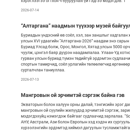
хэрэглээгээ огтхон ч бууруулахгүй гэдгээ мэдэгдэв. Т
2026-07-14
“Алтаргана” наадмын түүхээр музей байгуу
Буриадын үндэсний өв соёл, хэл, зан заншлыг хадгалан
улсын XVI удаагийн “Алтаргана-2026” наадам энэ сарын
Буриад Улсад болж, Орос, Монгол, Хятад улсын 5000 ор
чуулж, цэнгэл баяр дүүрэн наадамлалаа. Улаан-Үд хотн
гурван улсын буриад түмэн төдийгүй эрдэмтэн судлаачи
спортын тамирчид, соёл урлагийн төлөөлөгчид өргөнөөр
сурталчлан таниуллаа.
2026-07-13
Мангровын ой эрчимтэй сэргэж байна гэв
Экваторын болон халуун орны далай, тэнгисийн эрэг даг
мангровын ой сүүлийн жилүүдэд эрчимтэй сэргэж, зари
мэдэгдэхүйц нэмэгдэж байгааг судлаачид зарлалаа. “Sc
АНУ, Австрали, Ази болон Европын хэд хэдэн их сургуу
хүрээлэнгийн эрдэмтэд хиймэл дагуулын тусламжтайга