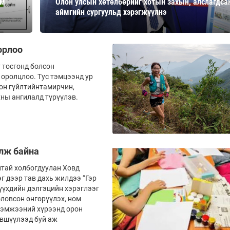
им
Олон улсын хөтөлбөрийг хотын захын, алслагдса
Ханш
аймгийн сургуульд хэрэгжүүлнэ
Хэрэг з
Эрэлттэй мэдээ
Эрүүл м
Хууль ёс
орлоо
Хүмүүс
 тосгонд болсон
оролц­лоо. Тус тэмцээнд ур
Албаны 
н гүйл­тийнтамир­чин,
Бусад
ны ангилалд түрүүлэв.
Life style
Ярилцл
Зөвлөгөө
Хоймор
улж байна
Өнөөдрийн тухай
Уншигч-
йтай холбогдуулан Ховд
 дээр тав дахь жилдээ “Гэр
үүхдийн дэлгэцийн хэрэглээг
оловсон өнгөрүүлэх, ном
хэмжээний хүрээнд орон
эвшүүлээд буй аж
өл