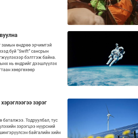
явуулна
г замын өндрөө эрчимтэй
ээд буй “Swift” сансрын
эгжүүлэхээр бэлтгэж байна.
мынх нь өндрийг дээшлүүлэх
гтаан хөөргөхөөр
хэрэглээгээ зэрэг
 баталжээ. Тодруулбал, тус
үлэхийн зэрэгцээ нүүрсний
 шингэрүүлсэн байгалийн хийн