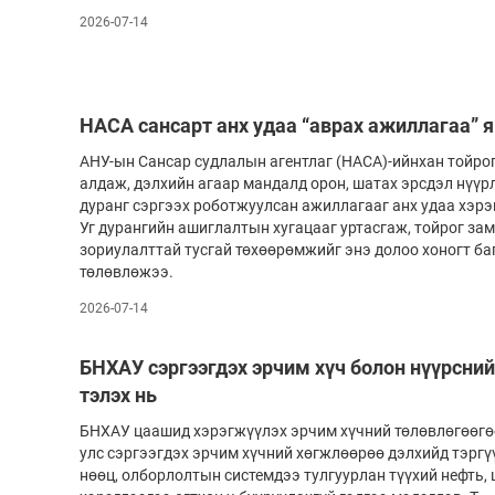
2026-07-14
НАСА сансарт анх удаа “аврах ажиллагаа” 
АНУ-ын Сансар судлалын агентлаг (НАСА)-ийнхан тойро
алдаж, дэлхийн агаар мандалд орон, шатах эрсдэл нүүрл
дуранг сэргээх роботжуулсан ажиллагааг анх удаа хэр
Уг дурангийн ашиглалтын хугацааг уртасгаж, тойрог за
зориулалттай тусгай төхөөрөмжийг энэ долоо хоногт ба
төлөвлөжээ.
2026-07-14
БНХАУ сэргээгдэх эрчим хүч болон нүүрсний 
тэлэх нь
БНХАУ цаашид хэрэгжүүлэх эрчим хүчний төлөвлөгөөгөө
улс сэргээгдэх эрчим хүчний хөгжлөөрөө дэлхийд тэргү
нөөц, олборлолтын системдээ тулгуурлан түүхий нефть,