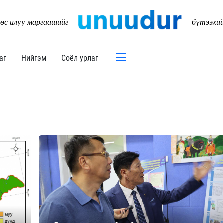
өс илүү маргаашийг
бүтээхи
аг
Нийгэм
Соёл урлаг
Эдийн засаг
Нийгэм
Төсөв
Тогтворт
17
Уул уурхай
Танилц
Хөрөнгийн зах зээл
Нийслэл
Банк санхүү
Орон ну
Хөдөө аж ахуй
Байгаль
Дэд бүтэц
Боловср
Бизнес
Эрүүл м