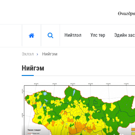
Өчигдрө
Хайх »
Нийтлэл
Улс төр
Эдийн зас
Эхлэл
Нийгэм
Нийтлэл
Улс төр
Нийгэм
Тоймчийн үг
Ерөнхийлөгч
Өнөөдрийн сэдэв
Засгийн газар
Арай ч дээ
Улсын их хурал
Тэрслүү үг
Сөрөг хүчин
Өнөөдрийн трендүүд
Нам, хөдөлгөөн
Монгол-Ньюс 25 жил
"Тамхины цэг"
Сонгууль-2024