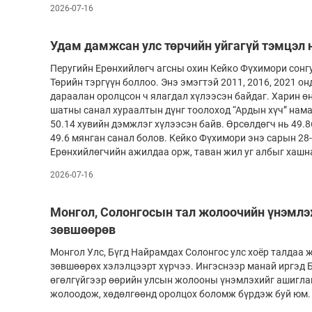
2026-07-16
Олимп 2024
Удам дамжсан улс төрчийн уйгагүй тэмцэл 
Перугийн Ерөнхийлөгч агсны охин Кейко Фүхимори сонг
Төрийн тэргүүн боллоо. Энэ эмэгтэй 2011, 2016, 2021 о
дараалан оролцсон ч ялагдал хүлээсэн байдаг. Харин өн
шатны санал хураалтын дүнг тоолоход “Ардын хүч” нам
50.14 хувийн дэмжлэг хүлээсэн байв. Өрсөлдөгч нь 49.86
49.6 мянган санал болов. Кейко Фүхимори энэ сарын 28-
Ерөнхийлөгчийн ажилдаа орж, таван жил уг албыг хашн
2026-07-16
Монгол, Солонгосын тал жолоочийн үнэмлэ
зөвшөөрөв
Монгол Улс, Бүгд Найрамдах Солонгос улс хоёр талдаа
зөвшөөрөх хэлэлцээрт хүрчээ. Ингэснээр манай иргэд 
өгөлгүйгээр өөрийн улсын жолооны үнэмлэхийг ашиглан 
жолоодож, хөдөлгөөнд оролцох боломж бүрдэж буй юм.