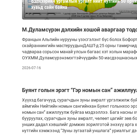
Бэлчээрийн ургамлын ургалт нийт нутгийн 50 орч
126-гийн НЭГ
хувьд сайн байна
М.Дуламсүрэн дэлхийн хошой аваргаар тод
Францын Альпийн нурууны үзэсгэлэнт бүс болох Бофорт
скайраннингийн мас­теруудынДАШТ-д 25 орны тамирчид 
чадвараа сорьсон манай улсын багаас хэт холын марафо
ОУХММ.Дуламсүрэнэмэгтэй­чүү­дийн 50-иасдээшнасных
2026-07-16
Ертөнц
Спорт
Нийгэм
Бөх
Буянт голын эрэгт “Гэр номын сан” ажиллу
Техник технологи
Сагсан бөмбөг
Хүүхэд багачууд, сурагчдын зуны амралт үргэлжилж бу
аймгийн Нийтийн номын сангийнхан Буянт голынхоо эрэг
Шинжлэх ухаан
Хөлбөмбөг
номын сан” ажиллуулж буйгаа мэдээллээ. Бага насны х
Сонин хачин
Олимпын төрөл
бууруулах, сурагчдын зуны амралт, чөлөөт цагийг зөв б
унших дадал хэвшлийг дэмжих зорилготой энэхүү арга 
Дэлхийн монгол
Тулааны спорт
нутгийн хэмжээнд “Зуны зугаатай уншлага” уриалгыг д
Олимпын бус төр