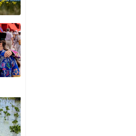
агнах зөрчил
буурсангүй
Уржигдар 15 цаг 00 мин
Х.Улам-Өрнөх байр
урагшилж, долоод
жагсжээ
Уржигдар 14 цаг 30 мин
Ж.Лхагвабат өсвөр
үеийнхний ДАШТ-ийг
дэнсэлнэ
Уржигдар 14 цаг 00 мин
Иран тэсэж үлдсэн ч
удаан хугацаанд хүнд
үеийг туулна
Уржигдар 13 цаг 30 мин
Боловсролын зээлийн
сангаар гадаадад