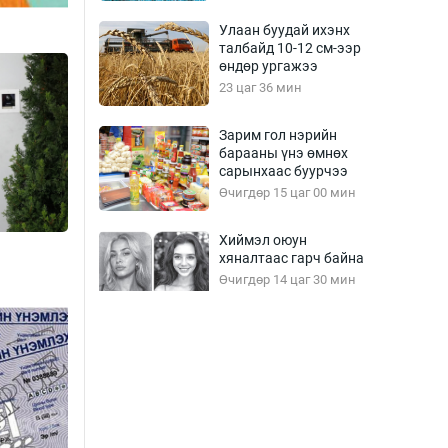
Улаан буудай ихэнх
талбайд 10-12 см-ээр
өндөр ургажээ
23 цаг 36 мин
Зарим гол нэрийн
барааны үнэ өмнөх
сарынхаас буурчээ
Өчигдөр 15 цаг 00 мин
Хиймэл оюун
хяналтаас гарч байна
Өчигдөр 14 цаг 30 мин
Эмэгтэйчүүд Бээжин,
эрэгтэйчүүд Японд
бэлтгэл базаахаар
хилийн дээс алхлаа
Өчигдөр 14 цаг 00 мин