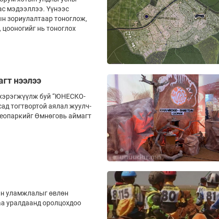
ас мэдээллээ. Үүнээс
ын зориулалтаар тоноглож,
 цооногийг нь тоноглох
агт нээлээ
 хэрэгжүүлж буй “ЮНЕСКО-
сад тогтвортой аялал жуулч­
геопаркийг Өмнөговь аймагт
н уламжлалыг өвлөн
аа уралдаанд оролцохдоо