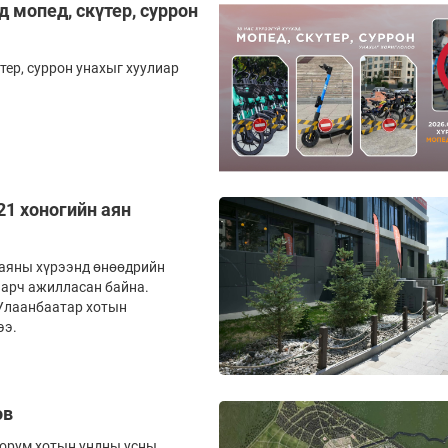
д мопед, скүтер, суррон
тер, суррон унахыг хуулиар
21 хоногийн аян
 аяны хүрээнд өнөөдрийн
аарч ажилласан байна.
 Улаанбаатар хотын
ээ.
ов
хорум хотын ундны усны