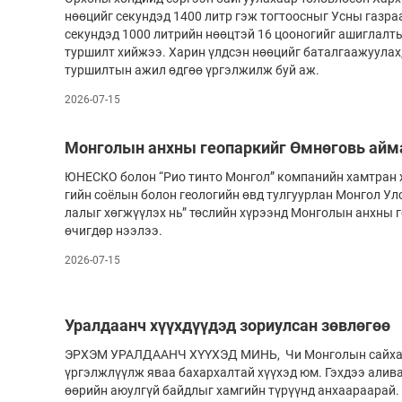
нөөцийг секундэд 1400 литр гэж тогтоосныг Усны газра
секундэд 1000 литрийн нөөцтэй 16 цооногийг ашиглалт
туршилт хийжээ. Харин үлдсэн нөөцийг баталгаажуулах,
туршилтын ажил өдгөө үргэлжилж буй аж.
2026-07-15
Монголын анхны геопаркийг Өмнөговь айм
ЮНЕСКО болон “Рио тинто Монгол” компанийн хамтран
гийн соёлын болон геологийн өвд тулгуурлан Монгол Ул
лалыг хөгжүүлэх нь” төслийн хүрээнд Монголын анхны 
өчигдөр нээлээ.
2026-07-15
Уралдаанч хүүхдүүдэд зориулсан зөвлөгөө
ЭРХЭМ УРАЛДААНЧ ХҮҮХЭД МИНЬ, Чи Монголын сайха
үргэлжлүүлж яваа бахархалтай хүүхэд юм. Гэхдээ алив
өөрийн аюулгүй байдлыг хамгийн түрүүнд анхаараарай.