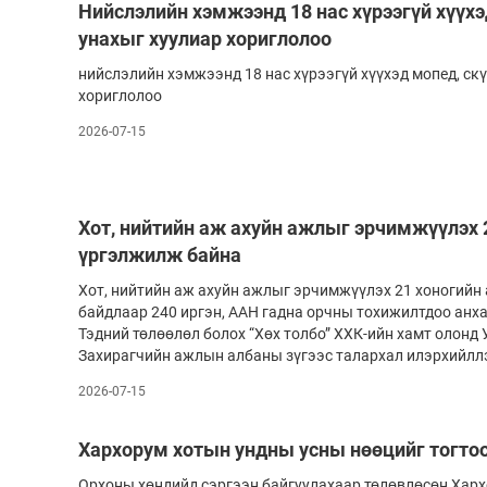
Нийслэлийн хэмжээнд 18 нас хүрээгүй хүүхэ
унахыг хуулиар хориглолоо
нийслэлийн хэмжээнд 18 нас хүрээгүй хүүхэд мопед, скү
хориглолоо
2026-07-15
Хот, нийтийн аж ахуйн ажлыг эрчимжүүлэх 
үргэлжилж байна
Хот, нийтийн аж ахуйн ажлыг эрчимжүүлэх 21 хоногийн
байдлаар 240 иргэн, ААН гадна орчны тохижилтдоо анх
Тэдний төлөөлөл болох “Хөх толбо” ХХК-ийн хамт олонд
Захирагчийн ажлын албаны зүгээс талархал илэрхийлл
2026-07-15
Хархорум хотын ундны усны нөөцийг тогто
Орхоны хөндийд сэргээн байгуулахаар төлөвлөсөн Хар