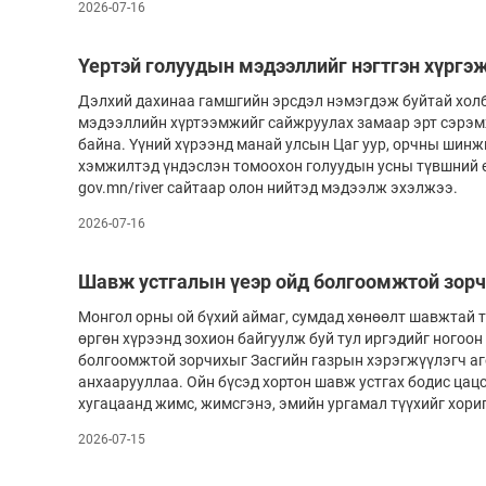
2026-07-16
Үертэй голуудын мэдээллийг нэгтгэн хүргэ
Дэлхий дахинаа гамшгийн эрсдэл нэмэгдэж буйтай холб
мэдээллийн хүртээмжийг сайж­­руулах замаар эрт сэрэ
байна. Үүний хүрээнд манай улсын Цаг уур, орчны шинж
хэмжилтэд үндэслэн томоохон голуудын усны түвшний 
gov.mn/river сайтаар олон нийтэд мэдээлж эхэлжээ.
2026-07-16
Шавж устгалын үеэр ойд болгоомжтой зорч
Монгол орны ой бүхий аймаг, сумдад хөнөөлт шавжтай т
өргөн хүрээнд зохион байгуулж буй тул иргэдийг ногоон
болгоомжтой зорчихыг Засгийн газрын хэрэгжүүлэгч аг
анхаарууллаа. Ойн бүсэд хортон шавж устгах бодис цац
хугацаанд жимс, жимсгэнэ, эмийн ургамал түүхийг хориг
2026-07-15