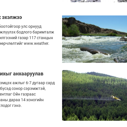
ж эхэлжээ
оотойгоор улс орнууд
мжлүүлэх бодлого баримталж
илгээний газар 117 станцын
өөрчлөлтийг www.weather.
ихыг анхааруулав
эмцэх ажлыг 6-7 дугаар сард
 бүсэд сонор сэрэмжтэй,
ентлаг Ойн газраас
саны дараа 14 хоногийн
лодог гэнэ.