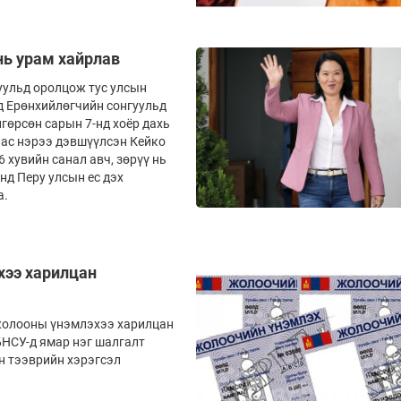
нь урам хайрлав
уульд оролцож тус улсын
нд Ерөнхийлөгчийн сонгуульд
гөрсөн сарын 7-нд хоёр дахь
аас нэрээ дэвшүүлсэн Кейко
 хувийн санал авч, зөрүү нь
нд Перу улсын ес дэх
а.
хээ харилцан
 жолооны үнэмлэхээ харилцан
БНСУ-д ямар нэг шалгалт
тээврийн хэ­­рэгсэл