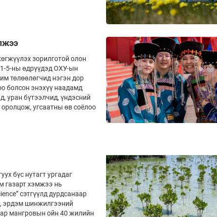
лжээ
 хөгжүүлэх зорилготой олон
 1-5-ны өдрүүдэд ОХУ-ын
чим төлөөлөгчид нэгэн дор
оо болсон энэхүү наадамд
д, уран бүтээлчид, үндэсний
 оролцож, угсаатны өв соёлоо
уух бүс нутагт ургадаг
м газарт хэмжээ нь
ience” сэтгүүлд дурдсанаар
ль, эрдэм шинжилгээний
ар мангровын ойн 40 жилийн