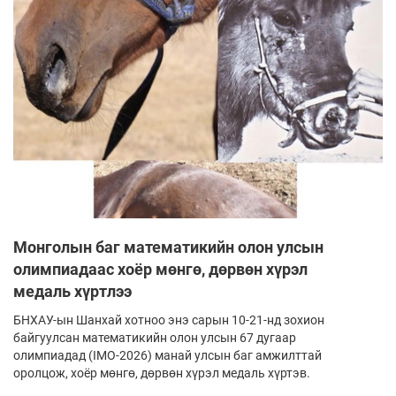
Монголын баг математикийн олон улсын
олимпиадаас хоёр мөнгө, дөрвөн хүрэл
медаль хүртлээ
БНХАУ-ын Шанхай хотноо энэ сарын 10-21-нд зохион
байгуулсан математикийн олон улсын 67 дугаар
олимпиадад (IMO-2026) манай улсын баг амжилттай
оролцож, хоёр мөнгө, дөрвөн хүрэл медаль хүртэв.