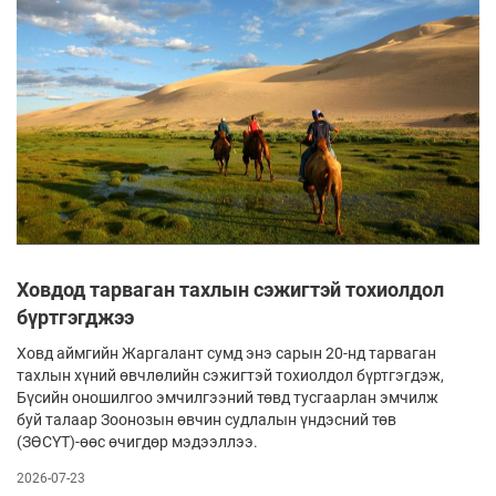
Ховдод тарваган тахлын сэжигтэй тохиолдол
бүртгэгджээ
Ховд аймгийн Жаргалант сумд энэ сарын 20-нд тарваган
тахлын хүний өвчлөлийн сэжигтэй тохиолдол бүртгэгдэж,
Бүсийн оношилгоо эмчилгээний төвд тусгаарлан эмчилж
буй талаар Зоонозын өвчин судлалын үндэсний төв
(ЗӨСҮТ)-өөс өчигдөр мэдээллээ.
2026-07-23