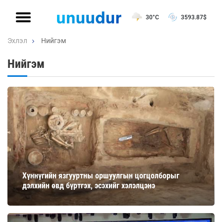
30°C
3593.87
$
Эхлэл
Нийгэм
Нийгэм
Хүннүгийн язгууртны оршуулгын цогцолборыг
дэлхийн өвд бүртгэх, эсэхийг хэлэлцэнэ