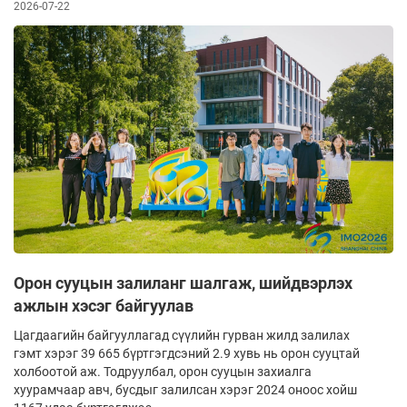
2026-07-22
Орон сууцын залиланг шалгаж, шийдвэрлэх
ажлын хэсэг байгуулав
Цагдаагийн байгууллагад сүүлийн гурван жилд залилах
гэмт хэрэг 39 665 бүртгэгдсэний 2.9 хувь нь орон сууцтай
холбоотой аж. Тодруулбал, орон сууцын захиалга
хуурамчаар авч, бусдыг залилсан хэрэг 2024 оноос хойш