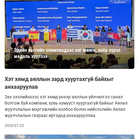
Эдийн засгийн олимпиадаас нэг мөнгө, хоёр хүрэл
медаль хүртлээ
Хэт хямд аяллын зард хууртахгүй байхыг
анхааруулав
Зах зээлийнхээс хэт хямд үнээр аяллын үйлчилгээ санал
болгож буй компани, хувь хүмүүст хууртахгүй байхыг Аялал
жуулчлалын мэргэжлийн холбоо болон нийслэлийн Аялал
жуулчлалын газраас иргэдэд анхаарууллаа.
2026-07-23