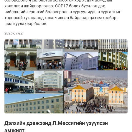
хэлэлцэн шийдвэрлэлээ. COP17 болох бүсчлэл дэх
нийслэлийн ерөнхий боловсролын сургуулиудын сургалтыг
тодорхой хугацаанд хэсэгчилсэн байдлаар цахим хэлбэрт
шилжүүлэхээр болов.
2026-07-22
Дэлхийн дэвжээнд Л.Мессигийн үзүүлсэн
амжилт