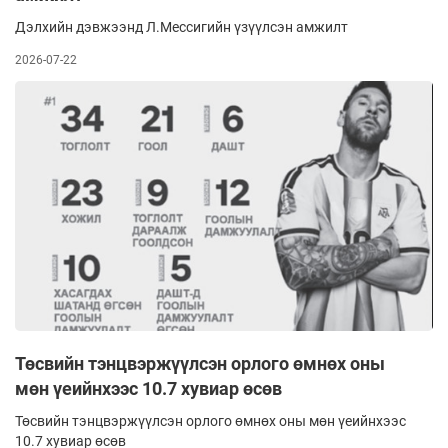
Дэлхийн дэвжээнд Л.Мессигийн үзүүлсэн амжилт
2026-07-22
Төсвийн тэнцвэржүүлсэн орлого өмнөх оны
мөн үеийнхээс 10.7 хувиар өсөв
Төсвийн тэнцвэржүүлсэн орлого өмнөх оны мөн үеийнхээс
10.7 хувиар өсөв