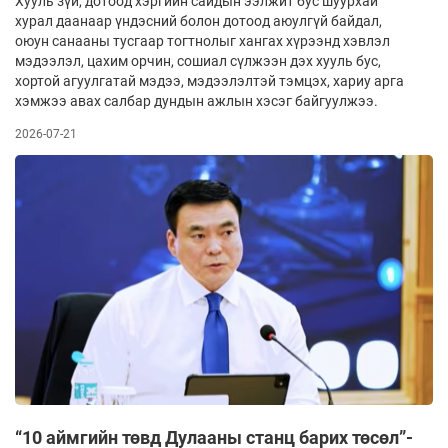
Хууль зүй, дотоод хэргийн сайдын ээлжит бус шуурхай
хурал даанаар үндэсний болон дотоод аюулгүй байдал,
оюун санааны тусгаар тогтнолыг хангах хүрээнд хэвлэл
мэдээлэл, цахим орчин, сошиал сүлжээн дэх хууль бус,
хортой агуулгатай мэдээ, мэдээлэлтэй тэмцэх, хариу арга
хэмжээ авах салбар дундын ажлын хэсэг байгуулжээ.
2026-07-21
“10 аймгийн төвд Дулааны станц барих төсөл”-