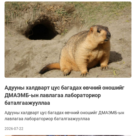
Адууны халдварт цус багадах өвчний оношийг
ДМАЭМБ-ын лавлагаа лабораториор
баталгаажууллаа
Адууны халдварт цус багадах өвчний оношийг ДМАЭМБ-ын
лавлагаа лабораториор баталгаажууллаа
2026-07-22