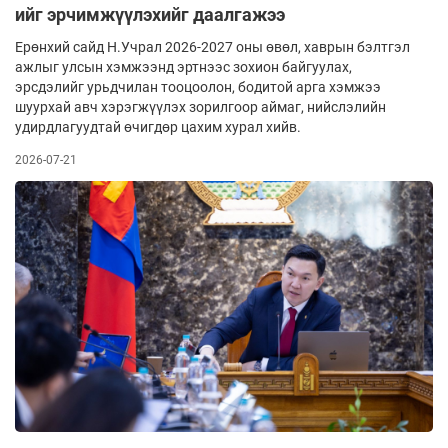
ийг эрчимжүүлэхийг даалгажээ
Ерөнхий сайд Н.Учрал 2026-2027 оны өвөл, хаврын бэлтгэл
ажлыг улсын хэмжээнд эртнээс зохион байгуулах,
эрсдэлийг урьдчилан тооцоолон, бодитой арга хэмжээ
шуурхай авч хэрэгжүүлэх зорилгоор аймаг, нийслэлийн
удирдлагуудтай өчигдөр цахим хурал хийв.
2026-07-21