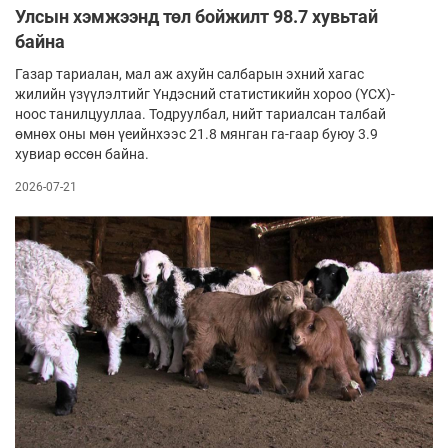
Улсын хэмжээнд төл бойжилт 98.7 хувьтай
байна
Газар тариалан, мал аж ахуйн салбарын эхний хагас
жилийн үзүүлэлтийг Үндэсний статистикийн хороо (ҮСХ)-
ноос танилцууллаа. Тодруулбал, нийт тариалсан талбай
өмнөх оны мөн үеийнхээс 21.8 мянган га-гаар буюу 3.9
хувиар өссөн байна.
2026-07-21