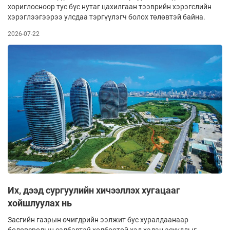
хориглосноор тус бүс нутаг цахилгаан тээврийн хэрэгслийн
хэрэглээгээрээ улсдаа тэргүүлэгч болох төлөвтэй байна.
2026-07-22
Их, дээд сургуулийн хичээллэх хугацааг
хойшлуулах нь
Засгийн газрын өчигдрийн ээлжит бус хуралдаанаар
боловсролын салбартай холбоотой хэд хэдэн асуудлыг