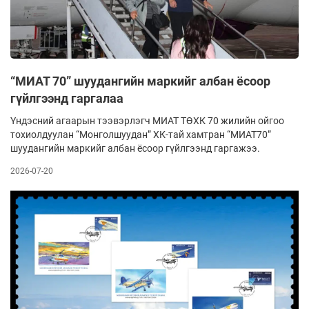
“МИАТ 70” шуудангийн маркийг албан ёсоор
гүйлгээнд гаргалаа
Үндэсний агаарын тээвэрлэгч МИАТ ТӨХК 70 жилийн ойгоо
тохиолдуулан “Монголшуудан” ХК-тай хамтран “МИАТ70”
шуудангийн маркийг албан ёсоор гүйлгээнд гаргажээ.
2026-07-20