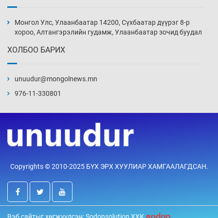
Монголын шигшээ Хонконгийн багийг ялж,
эхний хожлоо авлаа
Монгол Улс, Улаанбаатар 14200, Сүхбаатар дүүрэг 8-р
22 цаг 4 мин
хороо, Алтангэрэлийн гудамж, Улаанбаатар зочид буудал
ХОЛБОО БАРИХ
Техникийн өндөр үзүүлэлттэй агаарын хөлөг
худалдан авах хүсэлтээ уламжлав
unuudur@mongolnews.mn
22 цаг 34 мин
976-11-330801
“Шатахууны бус, бодлогын хомсдол
нүүрлээд байна”
23 цаг 4 мин
Дөрвөн чиглэлд шөнийн автобус иргэдэд
Copyrights © 2010-2025 БҮХ ЭРХ ХУУЛИАР ХАМГААЛАГДСАН.
үйлчилж буй гэв
23 цаг 34 мин
“Туул усан цогцолбор”-ын ТЭЗҮ-ийг
Вэб сайтыг хөгжүүлсэн: Sodonsolution ХХК