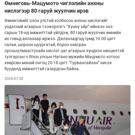
Өмнөговь-Мацумото чиглэлийн анхны
нислэгээр 80 гаруй жуулчин ирэв
Өмнөговийг олон улстай холбосон анхны нислэгийг
үндэсний агаарын тээвэрлэгч “Хүннү эйр”-ийнхэн энэ
сарын 18-нд амжилттай үйлдэж, 80 гаруй жуулчин өмнийн
их говьд аялахаар иржээ. Даланзадгад сумд 19.00 цагт
салхи, шороон шуургатай, бороо хавсран
орсныулмаастухайн нислэг цаг агаарын хүндхэн нөхцөлтэй
тулгарсан ч Япон улсын Нагано мужийн Мацумото хотоос
хөөрсөн манай онгоц 20:18 цагт “Гурвансайхан” нисэх
буудалд амжилттай газардсан байна.
2026-07-20