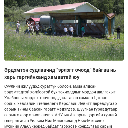
Эрдэмтэн судлаачид “эрлэгт очоод” байгаа нь
харь гаргийнханд хамаатай юу
Сүүлийн жилүүдэд сураггүй болсон, амиа алдсан
эрдэмтэдтэй холбоотой бүх тохиолдлыг мөрдөн шалгахыг
Холбооны мөрдөх товчоонд даалгасан хэмээн Цагаан
ордны хэвлэлийн төлөөлөгч Кэролайн Левитт дөрөвдүгээр
сарын 17-ны баасан гарагт мэдэгдэв. Шуугиан гуравдугаар
сарын эхээр эрчээ авчээ. АНУ-ын Агаарын цэргийн хүчний
генерал асан Уильям Нил Маккасланд Нью-Мексико
мужийн Альбукеркед байдаг гэрээсээ хоёрдугаар сарын