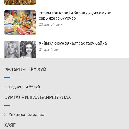
Зарим гол нэрийн барааны үнэ өмнөх
сарынхаас буурчээ
20 цаг 34 мин
Хиймэл оюун хяналтаас гарч байна
21 цаг 4 мин
РЕДАКЦЫН ЁС ЗҮЙ
Эмэгтэйчүүд Бээжин, эрэгтэйчүүд Японд
бэлтгэл базаахаар хилийн дээс алхлаа
21 цаг 34 мин
Редакцын ёс зүй
СУРТАЛЧИЛГАА БАЙРШУУЛАХ
АНУ-ын Цэргийн кибер командлалаын
ажилтнууд амиа хорлох явдал эрс
нэмэгджээ
Үнийн санал харах
21 цаг 42 мин
ХАЯГ