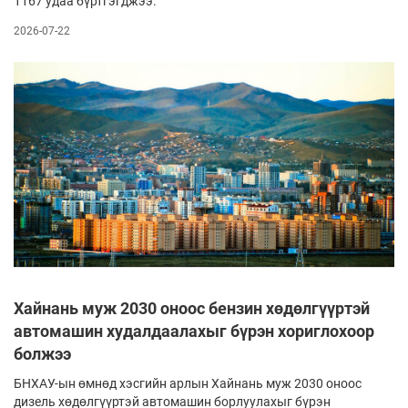
1167 удаа бүртгэгджээ.
2026-07-22
Хайнань муж 2030 оноос бензин хөдөлгүүртэй
автомашин худалдаалахыг бүрэн хориглохоор
болжээ
БНХАУ-ын өмнөд хэсгийн арлын Хайнань муж 2030 оноос
дизель хөдөлгүүртэй автомашин борлуулахыг бүрэн