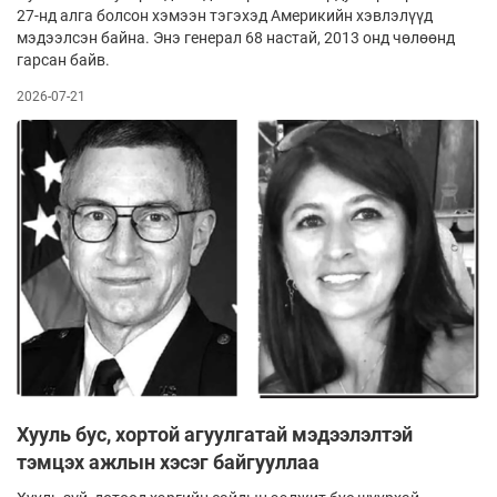
27-нд алга болсон хэмээн тэгэхэд Америкийн хэвлэлүүд
мэдээлсэн байна. Энэ генерал 68 настай, 2013 онд чөлөөнд
гарсан байв.
2026-07-21
Хууль бус, хортой агуулгатай мэдээлэлтэй
тэмцэх ажлын хэсэг байгууллаа