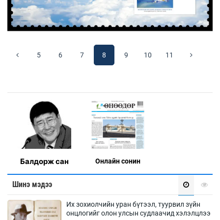
5
6
7
8
9
10
11
Балдорж сан
Онлaйн сонин
Шинэ мэдээ
Их зохиолчийн уран бүтээл, туурвил зүйн
онцлогийг олон улсын судлаачид хэлэлцлээ