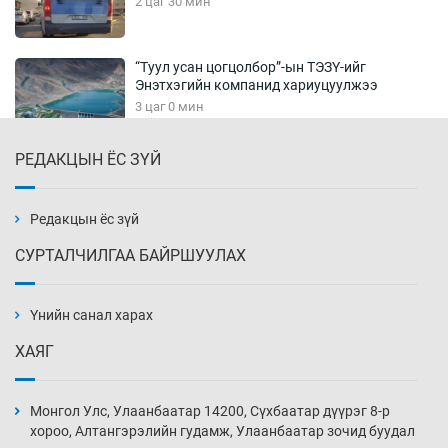
2 цаг 30 мин
“Туул усан цогцолбор”-ын ТЭЗҮ-ийг
Энэтхэгийн компанид хариуцуулжээ
3 цаг 0 мин
РЕДАКЦЫН ЁС ЗҮЙ
Алтны үнэ долоо хоногийнхоо дээд түвшинд
хүрэв
3 цаг 30 мин
Редакцын ёс зүй
СУРТАЛЧИЛГАА БАЙРШУУЛАХ
Сурагчдын дүрэмт хувцасны иж бүрдэлд
поло цамц орууллаа
Үнийн санал харах
4 цаг 0 мин
ХАЯГ
Шинжлэх ухаанаа хөсөр хаясан улс
чадваргүй мэргэжилтнүүд л “үйлдвэрлэдэг”
Монгол Улс, Улаанбаатар 14200, Сүхбаатар дүүрэг 8-р
4 цаг 30 мин
хороо, Алтангэрэлийн гудамж, Улаанбаатар зочид буудал