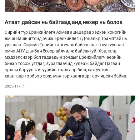
Атаат дайсан нь байгаад анд нөхөр нь болов
Сирийн түр Ерөнхийлөгч Ахмед аш-Шараа хэдхэн хоногийн
өмнө Вашингтонд очиж Ерөнхийлөгч Дональд Трамптай нь
уулзлаа. Сирийн Төрийг тэргүүлж байсан нэг ч хүн үүнээс
өмнө АНУ-д албан ёсоор айлчилж байсангүй. Хэвлэлд
мэдээлснээр бол гадаадын зочдыг Ерөнхийлөгч өөрийн
биеэр тосож угтдаг, зураглаачид хүлээж байдаг Цагаан
ордны баруун жигүүрийн хаалгаар биш, хажуугийн
хаалгаар тэрбээр орж, мөн тэр хаалгаар гарч явсан байна.
2025-11-17