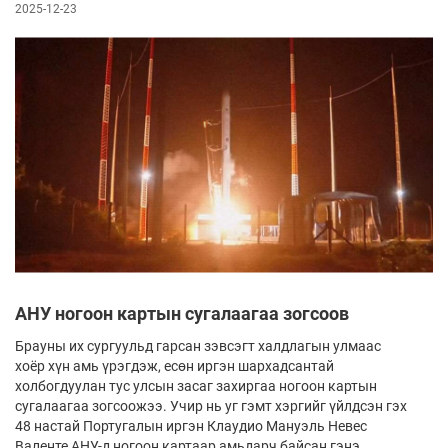
2025-12-23
АНУ ногоон картын сугалаагаа зогсоов
Брауны их сургуульд гарсан зэвсэгт халдлагын улмаас
хоёр хүн амь үрэгдэж, есөн иргэн шархадсантай
холбогдуулан тус улсын засаг захиргаа ногоон картын
сугалаагаа зогсоожээ. Учир нь уг гэмт хэргийг үйлдсэн гэх
48 настай Португалын иргэн Клаудио Мануэль Невес
Валенте АНУ-д ногоон картаар амьдарч байсан гэнэ.