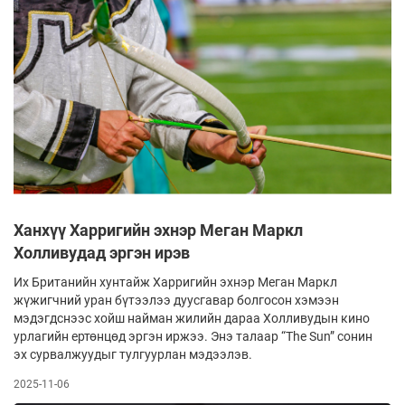
Ханхүү Харригийн эхнэр Меган Маркл
Холливудад эргэн ирэв
Их Британийн хунтайж Харригийн эхнэр Меган Маркл
жүжигчний уран бүтээлээ дуусгавар болгосон хэмээн
мэдэгдснээс хойш найман жилийн дараа Холливудын кино
урлагийн ертөнцөд эргэн иржээ. Энэ талаар “The Sun” сонин
эх сурвалжуудыг тулгуурлан мэдээлэв.
2025-11-06