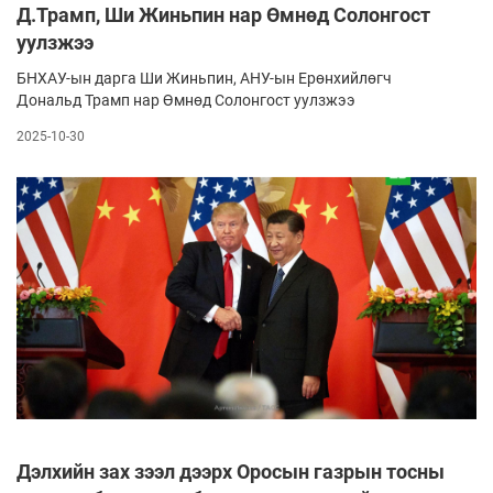
Д.Трамп, Ши Жиньпин нар Өмнөд Солонгост
уулзжээ
БНХАУ-ын дарга Ши Жиньпин, АНУ-ын Ерөнхийлөгч
Дональд Трамп нар Өмнөд Солонгост уулзжээ
2025-10-30
Дэлхийн зах зээл дээрх Оросын газрын тосны