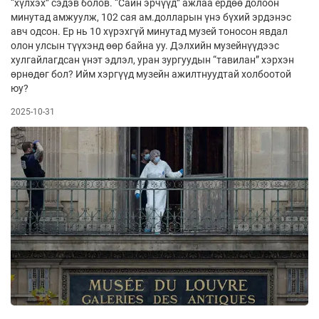
“хүлхэх” сэдэв болов. “Сайн эрчүүд” ажлаа ердөө долоон
минутад амжуулж, 102 сая ам.долларын үнэ бүхий эрдэнэс
авч одсон. Ер нь 10 хүрэхгүй минутад музей тоносон явдал
олон улсын түүхэнд өөр байна уу. Дэлхийн музейнүүдээс
хулгайлагдсан үнэт эдлэл, уран зургуудын “тавилан” хэрхэн
өрнөдөг бол? Ийм хэргүүд музейн ажилтнуудтай холбоотой
юу?
2025-10-31