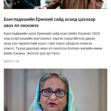
Бангладешийн Ерөнхий сайд асанд цаазаар
авах ял оноожээ
Бангладешийн шүүх Ерөнхий сайд асан Шейх Хасинаг 2024
онд эсэргүүцлийн жагсаалыг харгис хэрцгийгээр дарах
үеэр хүн төрөлхтний эсрэг гэмт хэрэг үйлдсэн хэмээн
үзжээ. Түүнд цаазаар авах ял оноосон боловч жилийн өмнө
Шейх Хасина Энэтхэг рүү зугтжээ.
2025-11-18