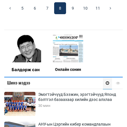
5
6
7
8
9
10
11
Балдорж сан
Онлaйн сонин
Шинэ мэдээ
Эмэгтэйчүүд Бээжин, эрэгтэйчүүд Японд
бэлтгэл базаахаар хилийн дээс алхлаа
30 мин
АНУ-ын Цэргийн кибер командлалаын