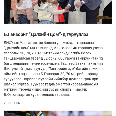
Б.Ганзориг “Дэлхийн цом”-д түрүүллээ
БНСУ-ын Ульсан хотод болсон уламжлалт харвааны
“Дэлхийн цом”-ын тэмцээнд Монголоос 40 харваач улсаа
төлөөлж, 30, 70, 90, 145 метрийн зайд багийн болон
ганцаарчилсан төрөлд 32 орны 600 гаруй тамирчинтай 12
багц медалийн төлөө өрсөлдсөн. Тэднээс Завхан аймгийн
Шилүүстэй сумын уугуул, “Тэнгэрийн сум” багийн тамирчин,
аймгийн гоц харваач Б.Ганзориг 30, 70 метрийн төрөлд
түрүүллээ. Тэрбээр бүх зайн нийлбэр дүнгээр гран при
шагнал хүртэв. Түүнээс гадна эмэгтэй харваачдаас 90
метрийн төрөлд үндэсний сурын спортын мастер
Б.Отгонжаргал хүрэл медаль гардлаа.
2025-11-06