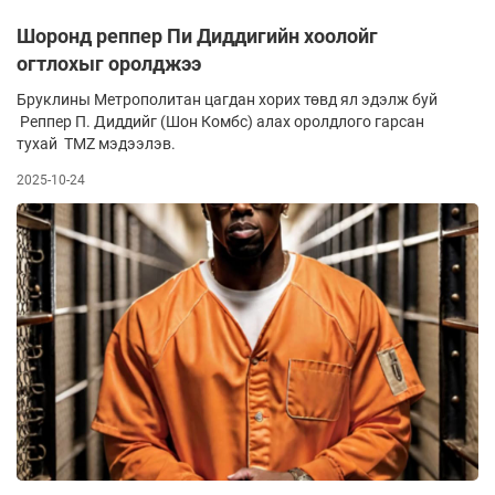
Шоронд реппер Пи Диддигийн хоолойг
огтлохыг оролджээ
Бруклины Метрополитан цагдан хорих төвд ял эдэлж буй
Реппер П. Диддийг (Шон Комбс) алах оролдлого гарсан
тухай TMZ мэдээлэв.
2025-10-24