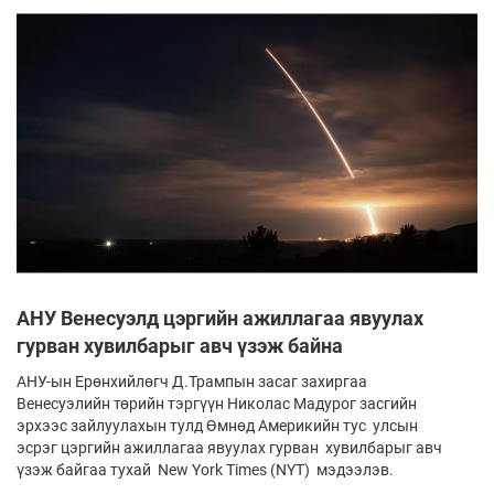
АНУ Венесуэлд цэргийн ажиллагаа явуулах
гурван хувилбарыг авч үзэж байна
АНУ-ын Ерөнхийлөгч Д.Трампын засаг захиргаа
Венесуэлийн төрийн тэргүүн Николас Мадурог засгийн
эрхээс зайлуулахын тулд Өмнөд Америкийн тус улсын
эсрэг цэргийн ажиллагаа явуулах гурван хувилбарыг авч
үзэж байгаа тухай New York Times (NYT) мэдээлэв.