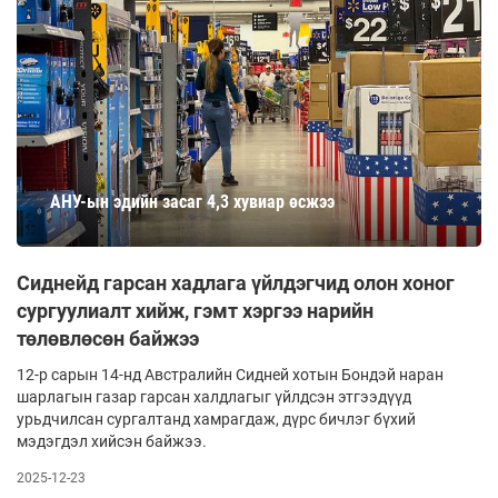
АНУ-ын эдийн засаг 4,3 хувиар өсжээ
Сиднейд гарсан хадлага үйлдэгчид олон хоног
сургуулиалт хийж, гэмт хэргээ нарийн
төлөвлөсөн байжээ
12-р сарын 14-нд Австралийн Сидней хотын Бондэй наран
шарлагын газар гарсан халдлагыг үйлдсэн этгээдүүд
урьдчилсан сургалтанд хамрагдаж, дүрс бичлэг бүхий
мэдэгдэл хийсэн байжээ.
2025-12-23