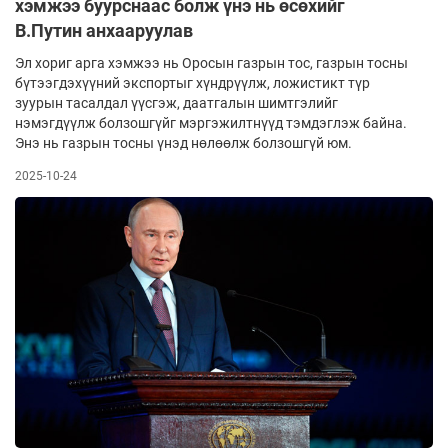
хэмжээ буурснаас болж үнэ нь өсөхийг
В.Путин анхааруулав
Эл хориг арга хэмжээ нь Оросын газрын тос, газрын тосны
бүтээгдэхүүний экспортыг хүндрүүлж, ложистикт түр
зуурын тасалдал үүсгэж, даатгалын шимтгэлийг
нэмэгдүүлж болзошгүйг мэргэжилтнүүд тэмдэглэж байна.
Энэ нь газрын тосны үнэд нөлөөлж болзошгүй юм.
2025-10-24