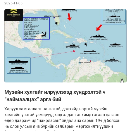
2025-11-05
Музейн хулгайг илрүүлэхэд хүндрэлтэй ч
“наймаалцах” арга бий
Харуул хамгаалалт чангатай, дэлхийд нэртэй музейн
хамгийн үнэтэй үзмэрүүд хадгалдаг танхимд гэгээн цагаан
өдөр дээрэмчид “найрласан” явдал энэ сарын 19-нд болсон
нь олон улсын янз бүрийн салбарын мэргэжилтнүүдийн