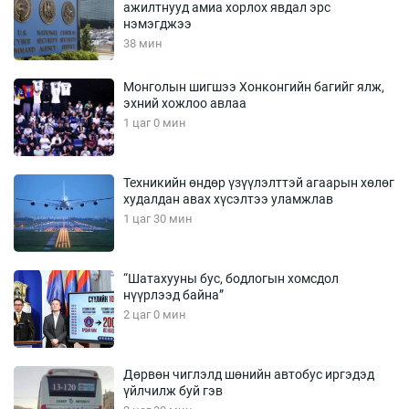
ажилтнууд амиа хорлох явдал эрс
нэмэгджээ
38 мин
Монголын шигшээ Хонконгийн багийг ялж,
эхний хожлоо авлаа
1 цаг 0 мин
Техникийн өндөр үзүүлэлттэй агаарын хөлөг
худалдан авах хүсэлтээ уламжлав
1 цаг 30 мин
“Шатахууны бус, бодлогын хомсдол
нүүрлээд байна”
2 цаг 0 мин
Дөрвөн чиглэлд шөнийн автобус иргэдэд
үйлчилж буй гэв