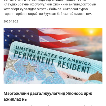
Клаудио Брауны их сургуулийн физикийн ангийн докторын
хөтөлбөрт суралцдаг оюутан байжээ. Өнгөрсөн пүрэв
гарагт тэрбээр өөрийгөө буудсан байдалтай олдсон юм.
2025-12-22
Мэргэжлийн дасгалжуулагчид Японоос ирж
ажиллах нь