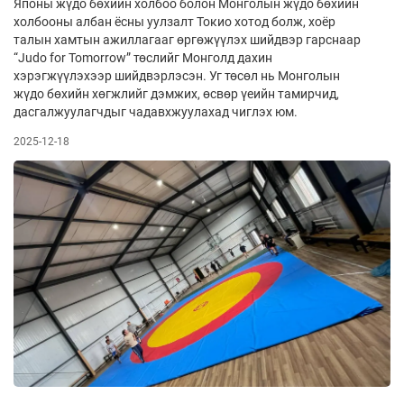
Японы жүдо бөхийн холбоо болон Монголын жүдо бөхийн
холбооны албан ёсны уулзалт Токио хотод болж, хоёр
талын хамтын ажиллагааг өргөжүүлэх шийдвэр гарснаар
“Judo for Tomorrow” төслийг Монголд дахин
хэрэгжүүлэхээр шийдвэрлэсэн. Уг төсөл нь Монголын
жүдо бөхийн хөгжлийг дэмжих, өсвөр үеийн тамирчид,
дасгалжуулагчдыг чадавхжуулахад чиглэх юм.
2025-12-18