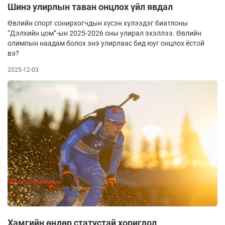
Шинэ улирлын таван онцлох үйл явдал
Өвлийн спорт сонирхогчдын хүсэн хүлээдэг биатлоны
“Дэлхийн цом”-ын 2025-2026 оны улирал эхэллээ. Өвлийн
олимпын наадам болох энэ улирлаас бид юуг онцлох ёстой
вэ?
2025-12-03
Хамгийн өндөр статустай хоригдол