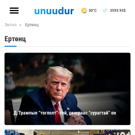
30°C
3593.93
$
Эхлэл
Ертөнц
Ертөнц
Д.Трампын “тоглолт”-той, сансраас “сурагтай” он