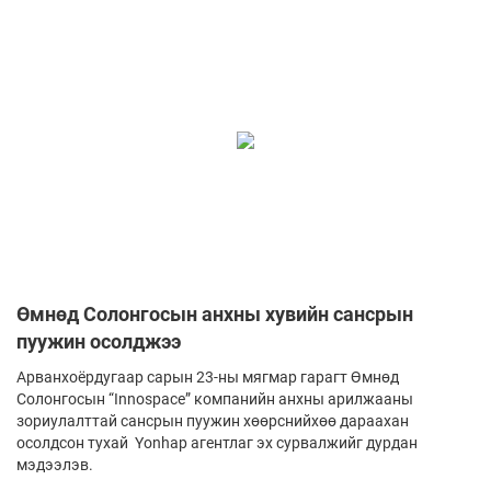
Өмнөд Солонгосын анхны хувийн сансрын
пуужин осолджээ
Арванхоёрдугаар сарын 23-ны мягмар гарагт Өмнөд
Солонгосын “Innospace” компанийн анхны арилжааны
зориулалттай сансрын пуужин хөөрснийхөө дараахан
осолдсон тухай Yonhаp агентлаг эх сурвалжийг дурдан
мэдээлэв.