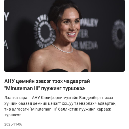
АНУ цөмийн зэвсэг тээх чадвартай
"Minuteman III" пуужинг туршжээ
Лхагва гарагт АНУ Калифорни мужийн Ванденберг нисэх
хүчний баазад цөмийн цэнэгт хошуу тээвэрлэх чадвартай,
тив алгасагч “Minuteman III” баллистик пуужинг харваж
туршжээ.
2025-11-06