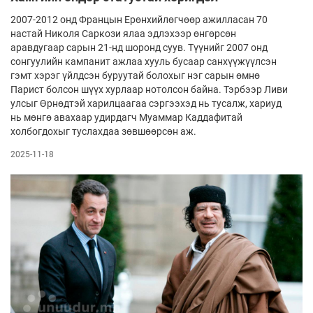
2007-2012 онд Францын Ерөнхийлөгчөөр ажилласан 70
настай Николя Саркози ялаа эдлэхээр өнгөрсөн
аравдугаар сарын 21-нд шоронд суув. Түүнийг 2007 онд
сонгуулийн кампанит ажлаа хууль бусаар санхүүжүүлсэн
гэмт хэрэг үйлдсэн буруутай болохыг нэг сарын өмнө
Парист болсон шүүх хурлаар нотолсон байна. Тэрбээр Ливи
улсыг Өрнөдтэй харилцаагаа сэргээхэд нь тусалж, хариуд
нь мөнгө авахаар удирдагч Муаммар Каддафитай
холбогдохыг туслахдаа зөвшөөрсөн аж.
2025-11-18