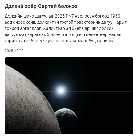
Дэлхий хоёр Сартай болжээ
Дэлхийн шинэ дагуулыг 2025 PN7 нэрлэсэн бөгөөд 1960-
аад оноос хойш дэлхийтэй төстэй траекторийн дагуу Нарыг
тойрон эргэлддэг. Хэдийгээр эл биет Сар шиг дэлхий
дагуул мэт харагдах боловч таталцлын нөлөөгөөр манай
гаригтай холбоогүй тул эцэст нь сансарт буцаж ниснэ.
2025-10-23