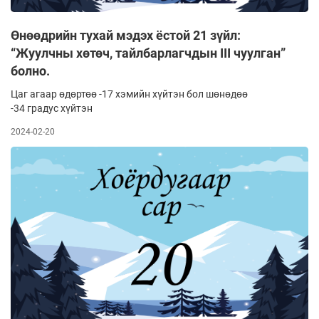
Өнөөдрийн тухай мэдэх ёстой 21 зүйл:
“Жуулчны хөтөч, тайлбарлагчдын III чуулган”
болно.
Цаг агаар өдөртөө -17 хэмийн хүйтэн бол шөнөдөө
-34 градус хүйтэн
2024-02-20