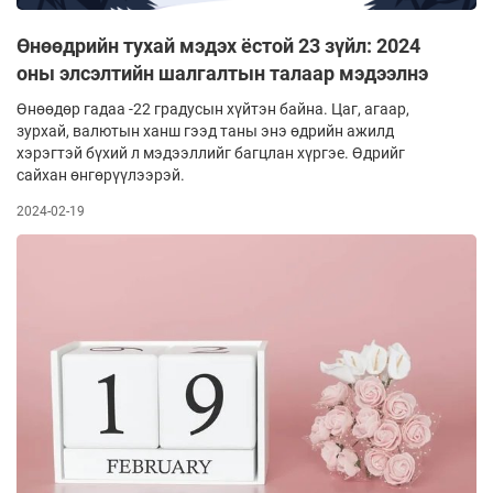
Өнөөдрийн тухай мэдэх ёстой 23 зүйл: 2024
оны элсэлтийн шалгалтын талаар мэдээлнэ
Өнөөдөр гадаа -22 градусын хүйтэн байна. Цаг, агаар,
зурхай, валютын ханш гээд таны энэ өдрийн ажилд
хэрэгтэй бүхий л мэдээллийг багцлан хүргэе. Өдрийг
сайхан өнгөрүүлээрэй.
2024-02-19