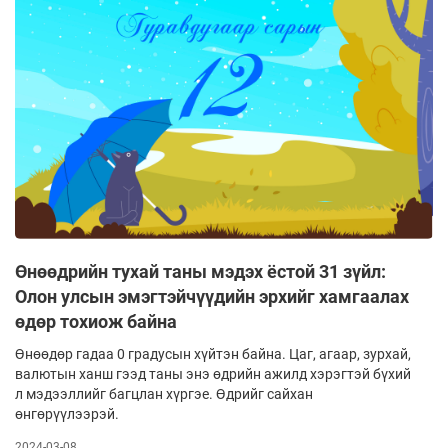
Өнөөдрийн тухай таны мэдэх ёстой 31 зүйл:
Олон улсын эмэгтэйчүүдийн эрхийг хамгаалах
өдөр тохиож байна
Өнөөдөр гадаа 0 градусын хүйтэн байна. Цаг, агаар, зурхай,
валютын ханш гээд таны энэ өдрийн ажилд хэрэгтэй бүхий
л мэдээллийг багцлан хүргэе. Өдрийг сайхан
өнгөрүүлээрэй.
2024-03-08