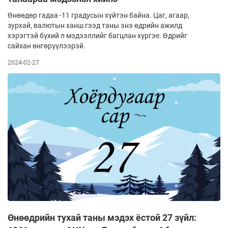
Өнөөдөр гадаа -11 градусын хүйтэн байна. Цаг, агаар,
зурхай, валютын ханш гээд таны энэ өдрийн ажилд
хэрэгтэй бүхий л мэдээллийг багцлан хүргэе. Өдрийг
сайхан өнгөрүүлээрэй.
2024-02-27
Өнөөдрийн тухай таны мэдэх ёстой 27 зүйл: