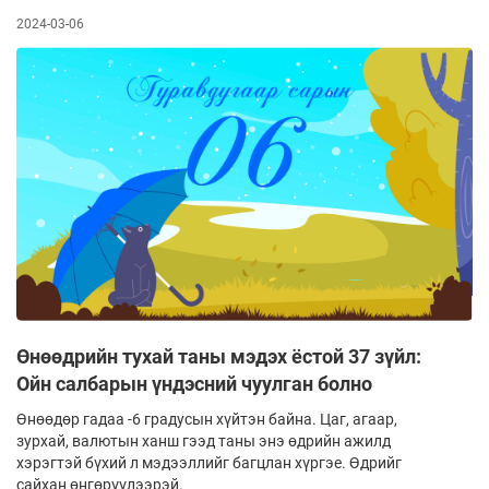
2024-03-06
Өнөөдрийн тухай таны мэдэх ёстой 37 зүйл:
Ойн салбарын үндэсний чуулган болно
Өнөөдөр гадаа -6 градусын хүйтэн байна. Цаг, агаар,
зурхай, валютын ханш гээд таны энэ өдрийн ажилд
хэрэгтэй бүхий л мэдээллийг багцлан хүргэе. Өдрийг
сайхан өнгөрүүлээрэй.