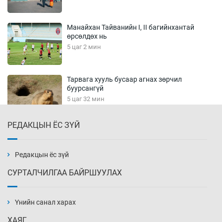
Манайхан Тайванийн I, II багийнхантай
өрсөлдөх нь
5 цаг 2 мин
Тарвага хууль бусаар агнах зөрчил
буурсангүй
5 цаг 32 мин
РЕДАКЦЫН ЁС ЗҮЙ
Х.Улам-Өрнөх байр урагшилж, долоод
жагсжээ
6 цаг 2 мин
Редакцын ёс зүй
СУРТАЛЧИЛГАА БАЙРШУУЛАХ
Ж.Лхагвабат өсвөр үеийнхний ДАШТ-ийг
дэнсэлнэ
Үнийн санал харах
6 цаг 32 мин
ХАЯГ