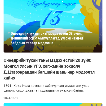
Өнөөдрийн тухай таны мэдэх ёстой 38 зүйл:
Допингийн эсрэг байгууллагад үүссэн нөхцөл
байдлын талаар мэдээлнэ
Өнөөдрийн тухай таны мэдэх ёстой 20 зүйл:
Монгол Улсын УГЗ, хөгжмийн зохиолч
Д.Цэвээнравдан багшийн шавь нар мэдээлэл
хийнэ
1894 - Кока-Кола компани хийжүүлсэн ундааг анх удаа
шилэн лонхонд савлан худалдаалж эхэлсэн байна.
2024-03-12