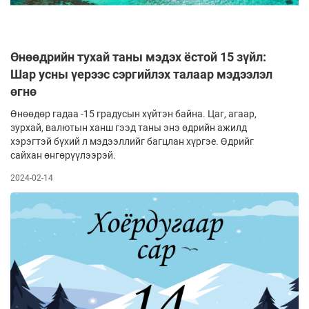
Өнөөдрийн тухай таны мэдэх ёстой 15 зүйл:
Шар усны үерээс сэргийлэх талаар мэдээлэл
өгнө
Өнөөдөр гадаа -15 градусын хүйтэн байна. Цаг, агаар,
зурхай, валютын ханш гээд таны энэ өдрийн ажилд
хэрэгтэй бүхий л мэдээллийг багцлан хүргэе. Өдрийг
сайхан өнгөрүүлээрэй.
2024-02-14