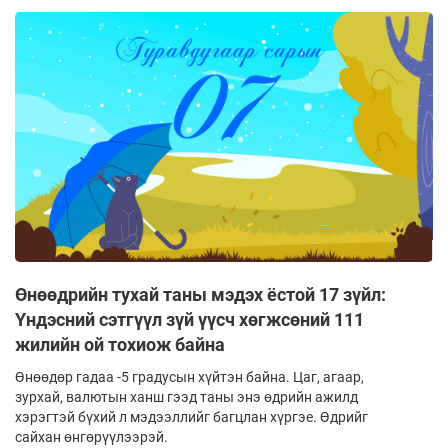
Өнөөдрийн тухай таны мэдэх ёстой 17 зүйл:
Үндэсний сэтгүүл зүй үүсч хөгжсөний 111
жилийн ой тохиож байна
Өнөөдөр гадаа -5 градусын хүйтэн байна. Цаг, агаар,
зурхай, валютын ханш гээд таны энэ өдрийн ажилд
хэрэгтэй бүхий л мэдээллийг багцлан хүргэе. Өдрийг
сайхан өнгөрүүлээрэй.