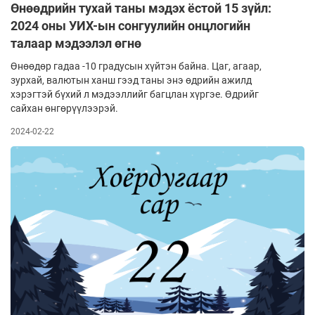
Өнөөдрийн тухай таны мэдэх ёстой 15 зүйл:
2024 оны УИХ-ын сонгуулийн онцлогийн
талаар мэдээлэл өгнө
Өнөөдөр гадаа -10 градусын хүйтэн байна. Цаг, агаар,
зурхай, валютын ханш гээд таны энэ өдрийн ажилд
хэрэгтэй бүхий л мэдээллийг багцлан хүргэе. Өдрийг
сайхан өнгөрүүлээрэй.
2024-02-22