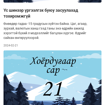
Үс шинээр үргээлгэх буюу засуулахад
тохиромжгүй
Өнөөдөр гадаа -15 градусын хүйтэн байна. Цаг, агаар,
зурхай, валютын ханш гээд таны энэ өдрийн ажилд
хэрэгтэй бүхий л мэдээллийг багцлан хүргэе. Өдрийг
сайхан өнгөрүүлээрэй.
2024-02-21