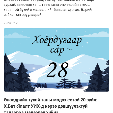
зурхай, валютын ханш гээд таны энэ өдрийн ажилд
хэрэгтэй бүхий л мэдээллийг багцлан хүргэе. Өдрийг
сайхан өнгөрүүлээрэй.
2024-02-28
Өнөөдрийн тухай таны мэдэх ёстой 20 зүйл:
Х.Бат-Ялалт УИХ-д нэрээ дэвшүүлэхгүй
талаараа мэдээлэл хийнэ