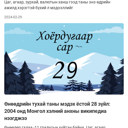
Цаг, агаар, зурхай, валютын ханш гээд таны энэ өдрийн
ажилд хэрэгтэй бүхий л мэдээллийг
2024-02-29
Өнөөдрийн тухай таны мэдэх ёстой 28 зүйл:
2004 онд Монгол хэлний анхны википедиа
нээгджээ
Өнөөдөр гадаа -11 градусын хүйтэн байна. Цаг, агаар,