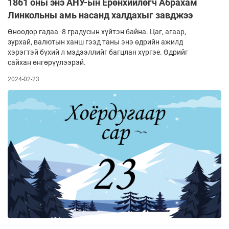
1861 оны энэ АНУ-ын Ерөнхийлөгч Абрахам
Линкольны амь насанд халдахыг завджээ
Өнөөдөр гадаа -8 градусын хүйтэн байна. Цаг, агаар,
зурхай, валютын ханш гээд таны энэ өдрийн ажилд
хэрэгтэй бүхий л мэдээллийг багцлан хүргэе. Өдрийг
сайхан өнгөрүүлээрэй.
2024-02-23