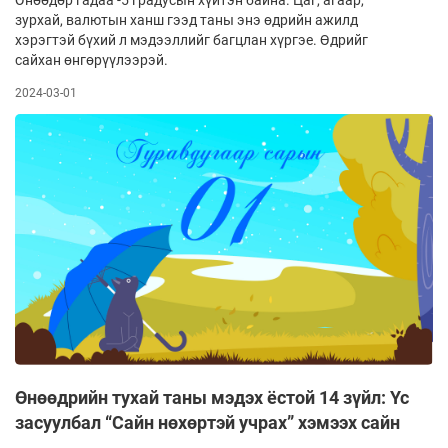
зурхай, валютын ханш гээд таны энэ өдрийн ажилд
хэрэгтэй бүхий л мэдээллийг багцлан хүргэе. Өдрийг
сайхан өнгөрүүлээрэй.
2024-03-01
Өнөөдрийн тухай таны мэдэх ёстой 14 зүйл: Үс
засуулбал “Сайн нөхөртэй учрах” хэмээх сайн