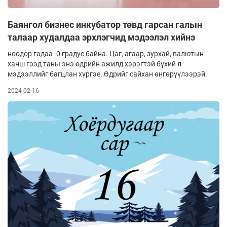
Баянгол бизнес инкубатор төвд гарсан галын
талаар худалдаа эрхлэгчид мэдээлэл хийнэ
нөөдөр гадаа -0 градус байна. Цаг, агаар, зурхай, валютын
ханш гээд таны энэ өдрийн ажилд хэрэгтэй бүхий л
мэдээллийг багцлан хүргэе. Өдрийг сайхан өнгөрүүлээрэй.
2024-02-16