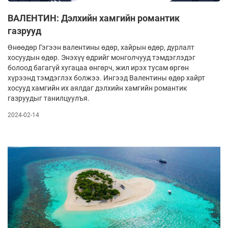
ВАЛЕНТИН: Дэлхийн хамгийн романтик
газрууд
Өнөөдөр Гэгээн валентины өдөр, хайрын өдөр, дурлалт
хосуудын өдөр. Энэхүү өдрийг монголчууд тэмдэглэдэг
болоод багагүй хугацаа өнгөрч, жил ирэх тусам өргөн
хүрээнд тэмдэглэх болжээ. Ингээд Валентины өдөр хайрт
хосууд хамгийн их аялдаг дэлхийн хамгийн романтик
газруудыг танилцуулъя.
2024-02-14