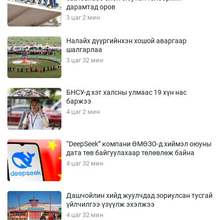
дарамтад оров
3 цаг 2 мин
Налайх дүүргийнхэн хошой аваргаар
шалгарлаа
3 цаг 32 мин
БНСУ-д хэт халсны улмаас 19 хүн нас
баржээ
4 цаг 2 мин
“DeepSeek” компани ӨМӨЗО-д хиймэл оюуны
дата төв байгуулахаар төлөвлөж байна
4 цаг 32 мин
Дашчойлин хийд жуулчдад зориулсан тусгай
үйлчилгээ үзүүлж эхэлжээ
4 цаг 32 мин