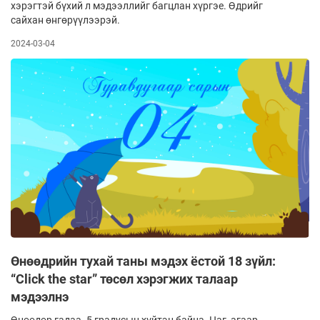
хэрэгтэй бүхий л мэдээллийг багцлан хүргэе. Өдрийг
сайхан өнгөрүүлээрэй.
2024-03-04
Өнөөдрийн тухай таны мэдэх ёстой 18 зүйл:
“Click the star” төсөл хэрэгжих талаар
мэдээлнэ
Өнөөдөр гадаа -5 градусын хүйтэн байна. Цаг, агаар,