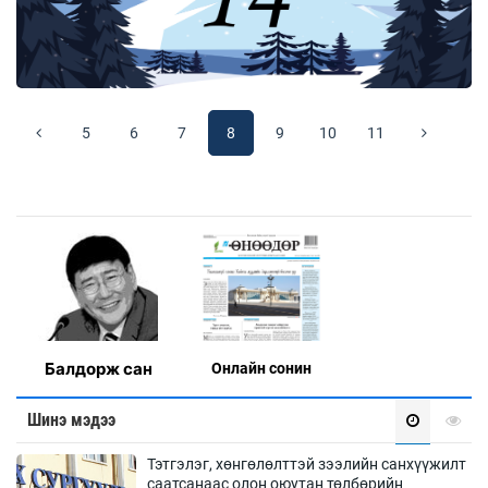
5
6
7
8
9
10
11
Балдорж сан
Онлaйн сонин
Шинэ мэдээ
Тэтгэлэг, хөнгөлөлттэй зээлийн санхүүжилт
саатсанаас олон оюутан төлбөрийн