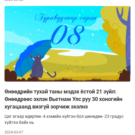
Өнөөдрийн тухай таны мэдэх ёстой 21 зүйл:
Өнөөдрөөс эхлэн Вьетнам Улс руу 30 хоногийн
хугацаанд визгүй зорчиж эхэлнэ
Цаг агаар өдөртөө -4 хэмийн хүйтэн бол шөнөдөө -23 градус
хүйтэн байх нь
2024-03-07