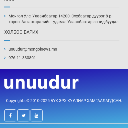
Иран тэсэж үлдсэн ч удаан хугацаанд хүнд
үеийг туулна
Монгол Улс, Улаанбаатар 14200, Сүхбаатар дүүрэг 8-р
7 цаг 2 мин
хороо, Алтангэрэлийн гудамж, Улаанбаатар зочид буудал
ХОЛБОО БАРИХ
Боловсролын зээлийн сангаар гадаадад
суралцагчдын амьжиргааны зардлын
хэмжээг шинэчлэн тогтоох нь
unuudur@mongolnews.mn
7 цаг 32 мин
976-11-330801
Монголын баг Абу Дабид медалийн хур
буулгаж байна
8 цаг 2 мин
Б.Учрал, Ё.Пүрэвдаш нар Азийн АШТ-д
Copyrights © 2010-2025 БҮХ ЭРХ ХУУЛИАР ХАМГААЛАГДСАН.
мөнгө, хүрэл медаль хүртэв
8 цаг 29 мин
Нөөцийн махны худалдаа, борлуулалтыг