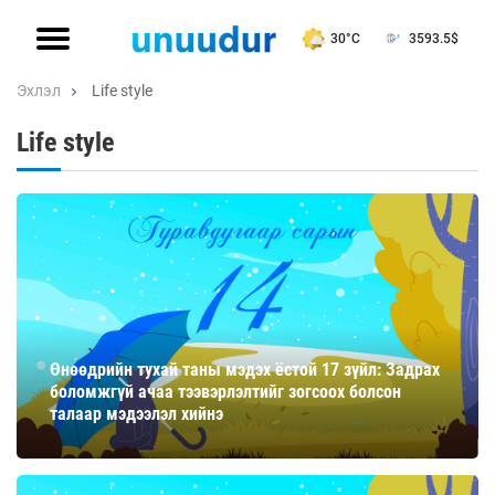
30°C
3593.5
$
Эхлэл
Life style
Life style
Өнөөдрийн тухай таны мэдэх ёстой 17 зүйл: Задрах
боломжгүй ачаа тээвэрлэлтийг зогсоох болсон
талаар мэдээлэл хийнэ