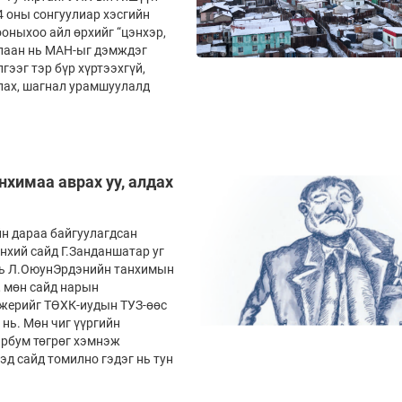
4 оны сонгуулиар хэсгийн
ооныхоо айл өрхийг “цэнхэр,
 улаан нь МАН-ыг дэмждэг
гээг тэр бүр хүртээхгүй,
улах, шагнал урамшуулалд
нхимаа аврах уу, алдах
йн дараа байгуулагдсан
нхий сайд Г.Занданшатар уг
 нь Л.ОюунЭрдэнийн танхимын
, мөн сайд нарын
ежерийг ТӨХК-иудын ТУЗ-өөс
нь. Мөн чиг үүргийн
эрбум төгрөг хэмнэж
эд сайд томилно гэдэг нь тун