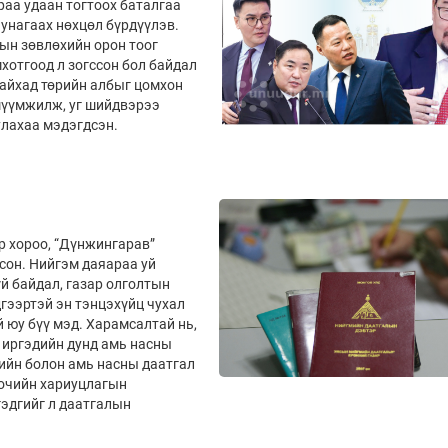
раа удаан тогтоох баталгаа
 унагаах нөхцөл бүрдүүлэв.
ын зөвлөхийн орон тоог
мхотгоод л зогссон бол байдал
байхад төрийн албыг цомхон
шүүмжилж, уг шийдвэрээ
улахаа мэдэгдсэн.
р хороо, “Дүнжингарав”
сон. Нийгэм даяараа уй
й байдал, газар олголтын
дгээртэй эн тэнцэхүйц чухал
й юу бүү мэд. Харамсалтай нь,
н иргэдийн дунд амь насны
гийн болон амь насны даатгал
оочийн хариуцлагын
гэдгийг л даатгалын