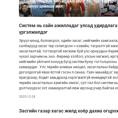
ОНЫ ОНЦЛОХ ҮЙЛ ЯВДАЛ 2025: Улс төр “халуурч”
126-гийн НЭГ
залуус цойлсон жил
Систем нь сайн ажилладаг улсад удирдлага 
үргэлжилдэг
Эрүүл мэнд, боловсрол, эдийн засаг, нийгмийн хамгаала
салбарууд засаг төр солигдсон ч хэвийн, тасралтгүй аж
засаглалтай, тогтвортой хөгжиж буй улс орнуудын бари
чухал зарчим нь энэ. Өөрөөр хэлбэл, улсын хөгжил, ир
нийгмийн үйлчилгээнүүд бүгд систем буюу тогтолцооны 
Ертөнц
Спорт
хамаардаг. Улс төрийн аливаа нөхцөл, засаглалын байд
доголдолгүй явах ёстой гэсэн л санаа. Гэвч манайд уг 
Нийгэм
Бөх
яригдсаар, бодит амьдралд хэрэгжилгүй өнөөдөртэй зо
төрийн засаг­лалын хамгийн эмзэг, сул тал бол систем нь 
Техник технологи
Сагсан бөмбөг
дэлтнүүдээс хэт хамааралтай явж ирсэнд учир байгаа ю
Шинжлэх ухаан
Хөлбөмбөг
2025-12-24
Сонин хачин
Олимпын төрөл
Дэлхийн монгол
Тулааны спорт
Засгийн газар хагас жилд хоёр дахиа огцрох
Олимпын бус төр