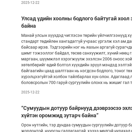
2025-12-22
Улсад үдийн хоолны бодлого байтугай хоол з
байна
Манай улсын хүүхдэд чиглэсэн төрийн үйлчилгээнүүд хү
стандарт төдийлөн хангадаггүй учраас үргэлж хэл ам да
байсаар ирэв. Тэдгээрийн нэг нь яахын ар­гагүй сурагчд
шимт тэжээллэг байдал, төсөв санхүүжилт, хүний нөөц г
маргаан, шүүмжлэл хэрэгжүүлж эхэлсэн 2006 оноос хойш
хөтөлбөрийг өдий болтол хүүхдийн эрүүл мэндэд ээлтэй
байгаагийн цаад шалтгаан нь нэгдсэн бодлого, тоног т
хүрэлцээгүйтэй холбон тайлбарлах хүн олон. Адаглаад 
боловсролын 700 гаруй сургуулийн олонх нь жишиг гал 
2025-12-22
“Сумуудын дотуур байрнууд дээврээсээ эхлэ
хүйтэн оромжид зутарч байна”
Орон нутгийн, тэр дундаа сумуудын сургуулийн дотуур 
жорлонтой, нүүрсэн галлагаатай, хэзээ мөдгүй нурахад