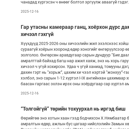
чанадад хүргэсэн ч өнөөг болтол эргүүлж аваагүй гэдэг
2025-12-16
Гар утасны камераар ганц, хоёрхон дүрс 
хичээл гэхгүй
Хүүхдүүд 2025-2026 оны хичээлийн жил эхэлснээс хойш 
сураагүй хоёрын хооронд өдөр хоногийг өнгөрүүлсээр 
золголоо. Өнгөрсөн аравдугаар сарын дундуур “Бие даа
амралттай байхад багш нар ажил хаяж, энэ нь хорь гару
хичээл ч үгүй хохирсон. Удаа ч үгүй ханиад, томууны дэ
дахин гэрт нь “хорьж”, цахим хи­ чээл нэртэй “жонхуу”-г
хэлбэл, энэ сарын 1-12 хүртэл I-IX ангийнхан цахимаар 
баасан гаргаас эхлэн ирэх оны хоёрдугаар сар хүртэл 
2025-12-16
“Толгойгүй” төрийн тохуурхал нь иргэд биш
Өөрийгөө энэ хотын хаан гээд бодчихсон Х.Нямбаатар б
амралтын өдөр, ажлын бус цагаар нийслэлийн Замын хө