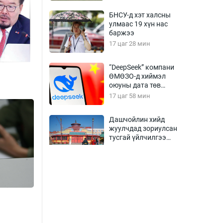
БНСУ-д хэт халсны
улмаас 19 хүн нас
баржээ
17 цаг 28 мин
“DeepSeek” компани
ӨМӨЗО-д хиймэл
оюуны дата төв
байгуулахаар
17 цаг 58 мин
төлөвлөж байна
Дашчойлин хийд
жуулчдад зориулсан
тусгай үйлчилгээ
үзүүлж эхэлжээ
17 цаг 58 мин
Манайхан Тайванийн I,
II багийнхантай
өрсөлдөх нь
18 цаг 28 мин