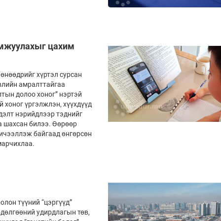
.
дамжуулахыг цахим
өнөөдрийг хүртэл сурсан
өвлийн амралттайгаа
лтын долоо хоног” нэртэй
й хоног үргэлжлэн, хүүхдүүд
гдэлт нэрийдлээр тэднийг
аа шахсан билээ. Өөрөөр
хичээ­­ллэж байгаад өнгөрсөн
амарчихлаа.
олон түүний “цэргүүд”
дөлгөөний удирдлагын төв,