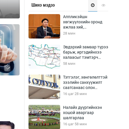
Урлагтай яриа
Шинэ мэдээ
өрчил
энд-Эрхэм баян
Аппликэйшн
хөгжүүлэхийн оронд
ажлаа хий,
Г.Дамдинням сайд аа
28 мин
хүний үг
Эвдэрхий замаар түрээ
барьж, иргэдийнхээ
халаасыг тэмтэрч
эхэллээ
58 мин
ага
Бусад
Тэтгэлэг, хөнгөлөлттэй
зээлийн санхүүжилт
Фото
саатсанаас олон
сурвалжлагч
Видео
оюутан төлбөрийн
16 цаг 28 мин
дарамтад оров
Инфографик
Налайх дүүргийнхэн
Санал асуулга
хошой аваргаар
шалгарлаа
16 цаг 58 мин