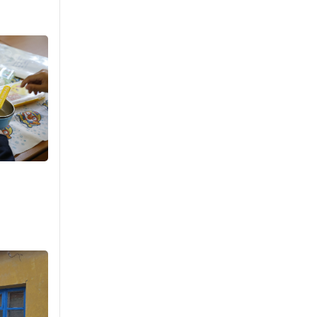
Тарвага хууль бусаар
агнах зөрчил
буурсангүй
18 цаг 58 мин
Х.Улам-Өрнөх байр
урагшилж, долоод
жагсжээ
19 цаг 28 мин
Ж.Лхагвабат өсвөр
үеийнхний ДАШТ-ийг
дэнсэлнэ
19 цаг 58 мин
Иран тэсэж үлдсэн ч
удаан хугацаанд хүнд
үеийг туулна
20 цаг 28 мин
Боловсролын зээлийн
сангаар гадаадад