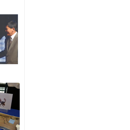
Сошиал хийрхэлд
“барьцаалагдсан” сайд,
дарга нарын туйлшрал
Өчигдөр 09 цаг 30 мин
Боловсролын чанар
уруудах бүрд босгоо
намсгасаар л байх уу
Өчигдөр 09 цаг 00 мин
Монгол Улсын эмэгтэй
шигшээ баг өмсгөлөө
гардан авлаа
Уржигдар 18 цаг 31 мин
К.Роналдугийн хуримд
хэн уригдав
Уржигдар 17 цаг 00 мин
“Халзан бүрэгтэй”