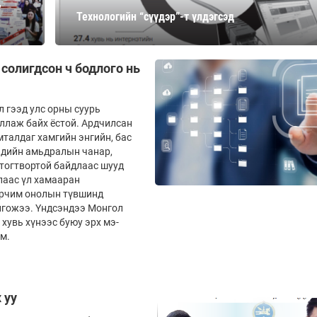
,
Ханш
Технологийн “сүүдэр”-т үлдэгсэд
Хэрэг з
Эрэлттэй мэдээ
Эрүүл м
Хууль ёс
солигдсон ч бодлого нь
Хүмүүс
Албаны 
л гээд улс орны суурь
иллаж байх ёстой. Ардчилсан
Бусад
мталдаг хамгийн энгийн, бас
гэдийн амьдралын чанар,
тогт­вортой байдлаас шууд
Life style
Ярилцл
лаас үл хамааран
зарчим онолын түвшинд
Зөвлөгөө
Хоймор
лгожээ. Үндсэндээ Монгол
хувь хүнээс буюу эрх мэ­­­
Өнөөдрийн тухай
Уншигч-
м.
 уу
өл