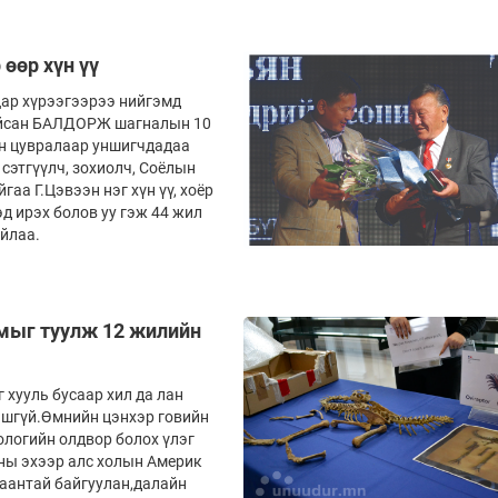
 өөр хүн үү
цар хүрээгээрээ нийгэмд
байсан БАЛДОРЖ шагналын 10
ин цувралаар уншигчдадаа
сэтгүүлч, зохиолч, Соёлын
аа Г.Цэвээн нэг хүн үү, хоёр
эд ирэх болов уу гэж 44 жил
айлаа.
амыг туулж 12 жилийн
 хууль бусаар хил да лан
ишгүй.Өмнийн цэнхэр говийн
ологийн олдвор болох үлэг
уны эхээр алс холын Америк
хаантай байгуулан,далайн