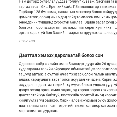
Нам доторх бүлэглэлүүддээ “бялуу” хувааж, Засгийн газ
гаргах гэсэн биш Ерөнхий сайд Г.Занданшатар танхимаа
Олимп 2024
Тэрбээр 128 бүтээмж, хяналтын менежер болон сайдууд
цомхотгож, оронд нь 16 дэд сайд томилсон юм. Уг нь цо
өнөөдрийн түвшинд хүрэхгүй байлаа. Эдийн засаг хүнд 
болгохын оронд даргын тоо нэмснийг сөрөг хүчнийхэн 
эргэн харахгүй бол Засгийн газрыг огцруулах санал ору
2025-12-23
Даатгал хэмээх дархлаатай болох сон
Одоогоос хоёр жилийн өмнө Баянзүрх дүүргийн 26 дугаа
худалдааны төвийн ойролцоо аймшигтай дэлбэрэлт бол
гашууд автаж, аюултай ачаа тээвэр болон галын аюулгү
алдаа, хариуцлага зэрэг олон асуудал хөндсөн. Харин э
асуудал нь даатгал гэдгийг хүмүүс ойлгож үлдсэн үү, үгү
дээрх осолд өртөн амиа алдан, эд хөрөнгөөрөө хохирсо
даатгалтай хүн байхгүй, ипотекийн зээлтэй нь эд хөрөн
хийлгүүлээгүй байжээ. Харин ал­бан журмын буюу жол
даатгалаас таван сая төгрөгийн нөхөн олговор олгосон 
мэргэжилтэн дурдсан.