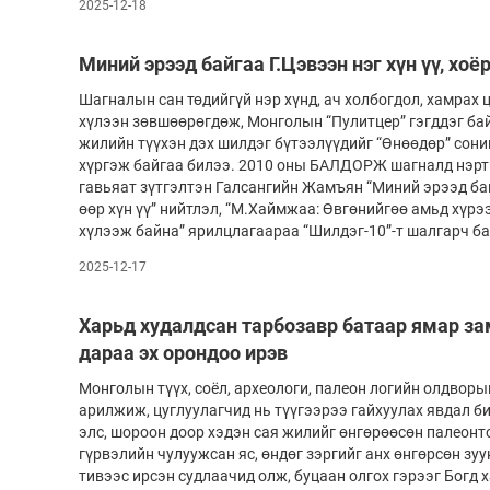
2025-12-18
Миний эрээд байгаа Г.Цэвээн нэг хүн үү, хоёр
Шагналын сан төдийгүй нэр хүнд, ач холбогдол, хамрах 
хүлээн зөвшөөрөгдөж, Монголын “Пулитцер” гэгддэг 
жилийн түүхэн дэх шилдэг бүтээлүүдийг “Өнөөдөр” сон
хүргэж байгаа билээ. 2010 оны БАЛДОРЖ шагналд нэрт 
гавьяат зүтгэлтэн Галсангийн Жамъян “Миний эрээд байг
өөр хүн үү” нийтлэл, “М.Хаймжаа: Өвгөнийгөө амьд хүрэ
хүлээж байна” ярилцлагаараа “Шилдэг-10”-т шалгарч б
2025-12-17
Харьд худалдсан тарбозавр батаар ямар з
дараа эх орондоо ирэв
Монголын түүх, соёл, археологи, палеон логийн олдворыг
арилжиж, цуглуулагчид нь түүгээрээ гайхуулах явдал б
элс, шороон доор хэдэн сая жилийг өнгөрөөсөн палеонт
гүрвэлийн чулуужсан яс, өндөг зэргийг анх өнгөрсөн зу
тивээс ирсэн судлаачид олж, буцаан олгох гэрээг Богд 