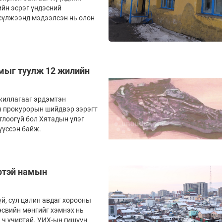
ийн эсрэг үндэсний
 сүлжээнд мэдээлсэн нь олон
амыг туулж 12 жилийн
жил­лагааг эрдэмтэн
гч прокурорын шийдвэр зэрэгт
лоо­гүй бол Хятадын үлэг
 үүссэн байж.
эртэй намын
үй, сул цалин авдаг хорооны
­­­­­вийн мөнгийг хэмнэх нь
 ч учиртай. УИХ-ын гишүүн