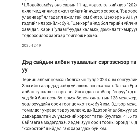
Ч.Лодой­самбуу энэ сарын 11-нд мэдээлэл хийхдээ “202
ахлагчид яг ямар ажил хийдгийг нүдээр харсан. Тэд хор
улаа­наар” ялгадаг л ажилтай юм билээ. Цэнхэр нь АН,
гэдгийг илэрхийлж буй. “Цэнхэр” айлд бол төрийн үйлчил
хавчдаг. Харин “улаан”-уудаа халамж, дэмжлэгт хамру
тодор­хойлох зэргээр тойглож иржээ.
2025-12-19
Дэд сайдын албан тушаалыг сэргээснээр та
уу
Төрийн албыг цомхон болгохын тулд 2024 оны сонгуули
Засгийн газар дэд сайдгүй ажиллаж эхэлсэн. Тэгвэл Ерө
албан тушаалыг сэргээв. Ингэхдээ тэрбээр “зөрүү”-нд
үед бий болгосон бүтээмж болон хяналтын 128 менежер
зөвлөхүүдийн орон тоог цомхотгож буй юм. Эдгээр мен
томилдог учраас тэд хуралдаж, шийдвэрийг албажуулах 
давхардалтай 29 үндэсний хороог татан буулгаж, 41.6 т
байгаагаа мэдэгдлээ. Хэдэн зуун орон тооны оронд 16 д
“хожоотой” шийдэл гэж харагдаж буй юм.