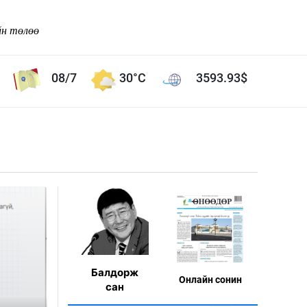
йн төлөө
08/7
30°C
3593.93
$
Соёл урлаг
ой хөгжлийн зорилго -
Сонгодог урлаг
Ардын урлаг
Дүрслэх урлаг
Өв соёл
таг
Кино урлаг
 орчин
Цирк
Балдорж
Онлaйн сонин
ол
сан
Рок поп, хип хоп
энд