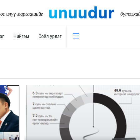
өс илүү маргаашийг
бүтээхи
аг
Нийгэм
Соёл урлаг
Эдийн засаг
Нийгэм
Төсөв
Тогтворт
17
Уул уурхай
Танилц
Хөрөнгийн зах зээл
Нийслэл
Банк санхүү
Орон ну
Хөдөө аж ахуй
Байгаль
Дэд бүтэц
Боловср
Бизнес
Эрүүл м