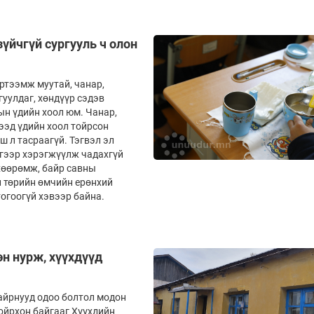
үйчгүй сургууль ч олон
ртээмж муутай, чанар,
гуулдаг, хөндүүр сэдэв
ын үдийн хоол юм. Чанар,
ээд үдийн хоол тойрсон
 л тасраагүй. Тэгвэл эл
гээр хэрэг­жүүлж чадахгүй
өхөөрөмж, байр савны
л төрийн өмчийн ерөнхий
тогоогүй хэвээр байна.
н нурж, хүүхдүүд
байрнууд одоо болтол модон
 ойрхон байгааг Хүүхдийн