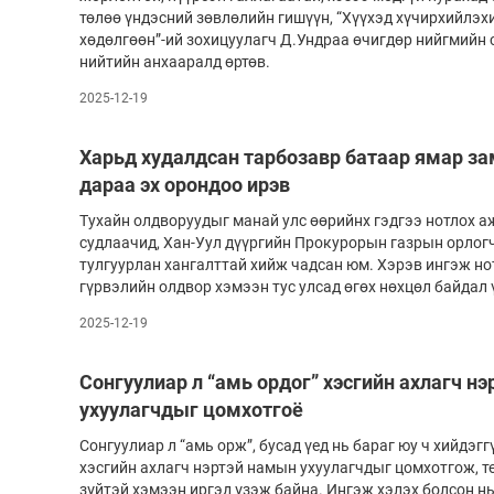
төлөө үндэсний зөвлөлийн гишүүн, “Хүүхэд хүчирхийлэх
хөдөлгөөн”-ий зохицуулагч Д.Ундраа өчигдөр нийгмийн
нийтийн анхааралд өртөв.
2025-12-19
Харьд худалдсан тарбозавр батаар ямар з
дараа эх орондоо ирэв
Тухайн олдворуудыг манай улс өөрийнх гэдгээ нотлох а
судлаачид, Хан-Уул дүүргийн Прокурорын газ­рын орло
тулгуурлан хангалттай хийж чадсан юм. Хэрэв ингэж нот
гүрвэлийн олдвор хэмээн тус улсад өгөх нөхцөл байдал
2025-12-19
Сонгуулиар л “амь ордог” хэсгийн ахлагч н
ухуулагчдыг цомхотгоё
Сонгуулиар л “амь орж”, бусад үед нь бараг юу ч хийдэгг
хэсгийн ахлагч нэр­­­тэй намын ухуулагчдыг цомхотгож, төс
зүйтэй хэмээн иргэд үзэж байна. Ингэж хэлэх болсон нь