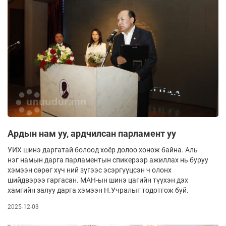
Ардын нам уу, ардчилсан парламент уу
УИХ шинэ даргатай болоод хоёр долоо хо­нож байна. Аль
нэг намын дарга парламентын спике­рээр ажиллах нь буруу
хэмээн сөрөг хүч­ ний зү­гээс эсэр­гүүцсэн ч олонх
шийдвэрээ гаргасан. МАН-ын шинэ цагийн түүхэн дэх
хамгийн залуу дарга хэмээн Н.Учралыг тодотгож буй.
2025-12-03