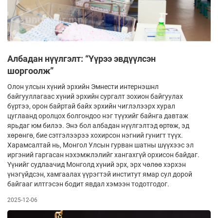
Албадан нүүлгэлт: “Үүрээ эвдүүлсэн
шоргоолж”
Олон улсын хүний эрхийн Эмнести интернэшнл
байгууллагаас хүний эрхийн сургалт зохион байгуулах
бүртээ, орон байртай байх эрхийн чиглэлээрх хурал
цуглаанд оролцох болгондоо нэг түүхийг байнга давтаж
ярьдаг юм билээ. Энэ бол албадан нүүлгэлтэд өртөж, эд
хөрөнгө, бие сэтгэлээрээ хохирсон нэгний гунигт түүх.
Харамсалтай нь, Монгол Улсын гурван шатны шүүхээс эл
иргэний гаргасан нэхэмжлэлийг хангахгүй орхисон байдаг.
Үүнийг судлаачид Монголд хүний эрх, эрх чөлөө хэрхэн
үнэгүйдсэн, хамгаалах үүрэгтэй институт ямар сул дорой
байгааг илтгэсэн бодит явдал хэмээн тодотгодог.
2025-12-06