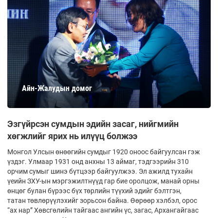
Айн-Жалудын домог
Эзгүйрсэн сумдын эдийн засаг, нийгмийн
хөгжлийг ярих нь илүүц болжээ
Монгол Улсын өнөөгийн сумдыг 1920 оноос байгуулсан гэж
үздэг. Улмаар 1931 онд анхны 13 аймаг, тэдгээрийн 310
орчим сумыг шинэ бүтцээр байгуулжээ. Эл ажилд тухайн
үеийн ЗХУ-ын мэргэжилтнүүд гар бие оролцож, манай орны
өнцөг булан бүрээс бүх төрлийн түү­хий эдийг бэлтгэн,
татан төвлөрүүлэхийг зорьсон байна. Өөрөөр хэлбэл, орос
“ах нар” Хөвсгөлийн тайгаас ангийн үс, загас, Архангайгаас