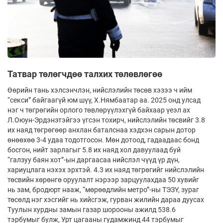
Татвар төлөгчдөө талхих төлөвлөгөө
Өөрийн тань хэлсэнчлэн, нийслэлийн төсөв хэзээ ч ийм
“секси” байгаагүй юм шүү, Х.Нямбаатар аа. 2025 онд улсад
нэг ч төгрөгийн орлого төвлөрүүлэхгүй байхаар үеэл ах
Л.Оюун-Эрдэнэтэйгээ үгсэн тохирч, нийслэлийн төсвийг 3.8
их наяд төгрөгөөр анхлан баталснаа хэдхэн сарын дотор
өнөөхөө 3-4 удаа тодотгосон. Мөн дотоод, гадаадаас бонд
босгон, нийт зарлагыг 5.8 их наяд хол давуулаад буй
“галзуу баян хот”-ын даргаасаа нийслэл­ чүүд үр дүн,
хариуцлага нэхэх эрхтэй. 4.3 их наяд төгрөгийг нийслэлийн
төсвийн хөрөнгө оруулалт нэрээр зарцуулахдаа 50 хувийг
нь зам, бродюрт нааж, “мөрөөдлийн метро”-ны ТЭЗҮ, зураг
төсөлд нэг хэсгийг нь хийсгэж, гурван жилийн дараа дуусах
Туулын хурдны замын газар шорооны ажилд 538.6
тэрбумыг булж, Урт цагааны гудамжинд 44 тэрбумыг