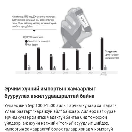
Эрчим хүчний импортын хамаарлыг
бууруулах ажил удаашралтай байна
Үүнээс жил бүр 1000-1500 айлыг эрчим хүчээр хангадаг ч
Улаанбаатарт “харанхуй айл” байсаар. Айл өрх нэг бүрээ
эрчим хүчээр хангаж чадахгүй байгаа бид томоохон
үйлдвэр, аж ахуйн нэгжийн “тогны” асуудлыг шийдэх,
импортын хамааралгүй болох талаар яриад ч нэмэргүй