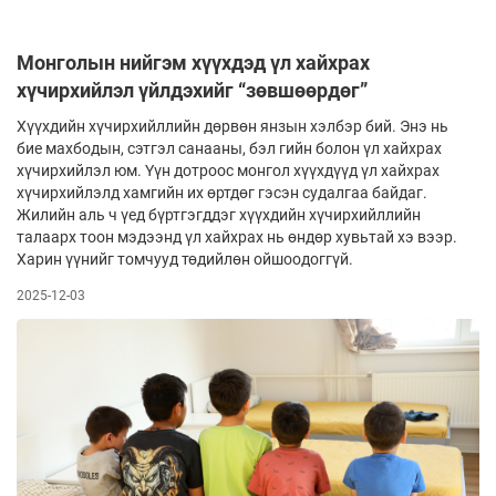
Монголын нийгэм хүүхдэд үл хайхрах
хүчирхийлэл үйлдэхийг “зөвшөөрдөг”
Хүүхдийн хүчирхийллийн дөрвөн янзын хэл­бэр бий. Энэ нь
бие махбодын, сэтгэл са­нааны, бэл­­ гийн болон үл хайхрах
хүчирхий­лэл юм. Үүн дот­роос монгол хүүхдүүд үл хайхрах
хү­чир­хийлэлд хам­гийн их өртдөг гэсэн судалгаа бай­даг.
Жилийн аль ч үед бүртгэгддэг хүүхдийн хүчир­хийл­лийн
талаарх тоон мэдээнд үл хайхрах нь өн­дөр хувь­тай хэ­­ вээр.
Харин үүнийг томчууд тө­дий­лөн ой­шоодоггүй.
2025-12-03