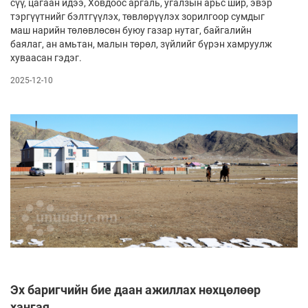
сүү, цагаан идээ, Ховдоос аргаль, угалзын арьс шир, эвэр
тэргүүтнийг бэлтгүүлэх, төвлөрүүлэх зорилгоор сумдыг
маш нарийн төлөвлөсөн буюу газар нутаг, бай­­галийн
баялаг, ан амьтан, малын төрөл, зүйлийг бүрэн хамруулж
хуваасан гэдэг.
2025-12-10
Эх баригчийн бие даан ажиллах нөхцөлөөр
хангая