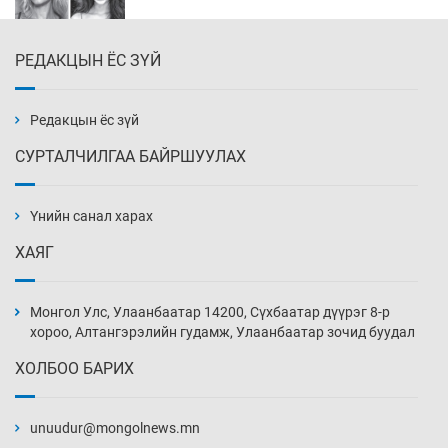
РЕДАКЦЫН ЁС ЗҮЙ
Эмэгтэйчүүд Бээжин, эрэгтэйчүүд Японд
бэлтгэл базаахаар хилийн дээс алхлаа
Уржигдар 14 цаг 00 мин
Редакцын ёс зүй
СУРТАЛЧИЛГАА БАЙРШУУЛАХ
АНУ-ын Цэргийн кибер командлалаын
ажилтнууд амиа хорлох явдал эрс
нэмэгджээ
Үнийн санал харах
Уржигдар 13 цаг 52 мин
ХАЯГ
Монголын шигшээ Хонконгийн багийг ялж,
эхний хожлоо авлаа
Монгол Улс, Улаанбаатар 14200, Сүхбаатар дүүрэг 8-р
Уржигдар 13 цаг 30 мин
хороо, Алтангэрэлийн гудамж, Улаанбаатар зочид буудал
ХОЛБОО БАРИХ
Техникийн өндөр үзүүлэлттэй агаарын хөлөг
худалдан авах хүсэлтээ уламжлав
unuudur@mongolnews.mn
Уржигдар 13 цаг 00 мин