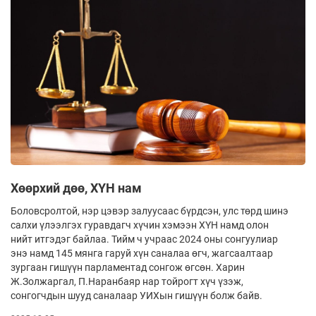
Хөөрхий дөө, ХҮН нам
Боловсролтой, нэр цэвэр залуусаас бүрдсэн, улс төрд шинэ
салхи үлээлгэх гуравдагч хүчин хэмээн ХҮН намд олон
нийт итгэдэг байлаа. Тийм ч учраас 2024 оны сонгуулиар
энэ намд 145 мянга гаруй хүн саналаа өгч, жагсаалтаар
зургаан гишүүн парламентад сонгож өгсөн. Харин
Ж.Золжаргал, П.Наранбаяр нар тойрогт хүч үзэж,
сонгогчдын шууд саналаар УИХын гишүүн болж байв.