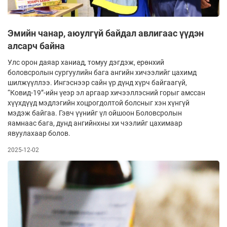
Эмийн чанар, аюулгүй байдал авлигаас үүдэн
алсарч байна
Улс орон даяар ханиад, томуу дэгдэж, ерөнхий
боловсролын сургуулийн бага ангийн хичээлийг цахимд
шилжүүллээ. Ингэснээр сайн үр дүнд хүрч байгаагүй,
“Ковид-19”-ийн үеэр эл аргаар хичээллэсний горыг амссан
хүүхдүүд мэдлэгийн хоцрогдолтой болсныг хэн хүнгүй
мэдэж байгаа. Гэвч үүнийг үл ойшоон Боловсролын
яамнаас бага, дунд ангийнхны хи­ чээлийг цахимаар
явуулахаар болов.
2025-12-02