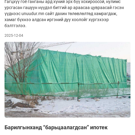
Гагцхүү гоё ганганы ард хүний эрх бүү хохироосой, нулимс
урсгасан гашуун нүүдэл битгий ар араасаа цувраасай гэсэн
үүднээс unuudur.mn сайт дахин төлөвлөлтөд хамрагдаж,
хамаг бүхнээ алдсан иргэний дуу хоолойг хүргэхээр
бэлтгэлээ.
2025-12-04
Барилгынханд “барьцаалагдсан” ипотек