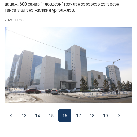
цацаж, 600 саяар “пловдсон” гэхчлэн хэрээсээ хэтэрсэн
тансаглал энэ жилжин үргэлжлэв.
2025-11-28
13
14
15
16
17
18
19