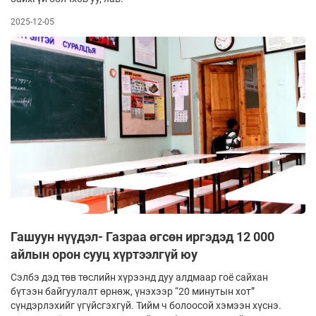
2025-12-05
Гашуун нүүдэл- Газраа өгсөн иргэдэд 12 000
айлын орон сууц хүртээлгүй юу
Сэлбэ дэд төв төслийн хүрээнд дуу алдмаар гоё сайхан
бүтээн байгуулалт өрнөж, үнэхээр “20 минутын хот”
сүндэрлэхийг үгүйсгэхгүй. Тийм ч болоосой хэмээн хүснэ.