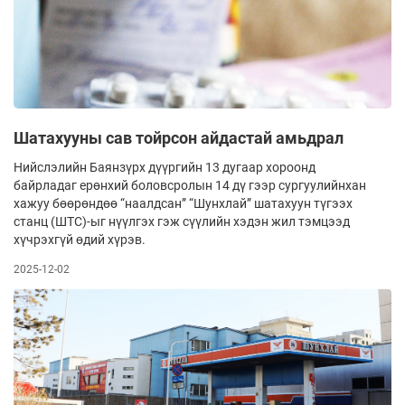
Шатахууны сав тойрсон айдастай амьдрал
Нийслэлийн Баянзүрх дүүргийн 13 дугаар хороонд
байрладаг ерөнхий боловсролын 14 дү­ гээр сургуулийнхан
хажуу бөөрөндөө “наалд­сан” “Шунхлай” шатахуун түгээх
станц (ШТС)-ыг нүүлгэх гэж сүүлийн хэдэн жил тэмцээд
хүчрэхгүй өдий хүрэв.
2025-12-02