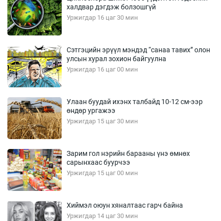
халдвар дэгдэж болзошгүй
Уржигдар 16 цаг 30 мин
Сэтгэцийн эрүүл мэндэд “санаа тавих” олон
улсын хурал зохион байгуулна
Уржигдар 16 цаг 00 мин
Улаан буудай ихэнх талбайд 10-12 см-ээр
өндөр ургажээ
Уржигдар 15 цаг 30 мин
Зарим гол нэрийн барааны үнэ өмнөх
сарынхаас буурчээ
Уржигдар 15 цаг 00 мин
Хиймэл оюун хяналтаас гарч байна
Уржигдар 14 цаг 30 мин