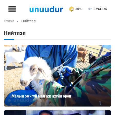
30°C
3593.87
$
Эхлэл
Нийтлэл
Нийтлэл
Малын эмчгүй мал аж ахуйн орон