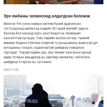
Эрх ямбаны золиосонд алдагдсан боломж
Монгол Улс олон намын систем бүхий ардчилсан
тогтолцоонд шилжээд хэдийн 30 гаруй жилийг үджээ.
Хүнээр бол насанд хүрч, үзэл бодол нь төлөвших
хангалттай хугацаа. Гэвч төрийн жолоо атгаж, түмний
өмнөөс бодлого батлах учиртай тү­ шээд маань өнөө хэр урт
хугацааны тооцоо, судалгаатай шийдвэр ховорхон
гаргадаг. Тэд иргэдийн эрх, эрх чөлөөг хангахын оронд
өдөр тутмын амьдралд нь сөргөөр нөлөөлж, гай болох
шийдвэр л гаргах нь түгээмэл.
2025-11-28