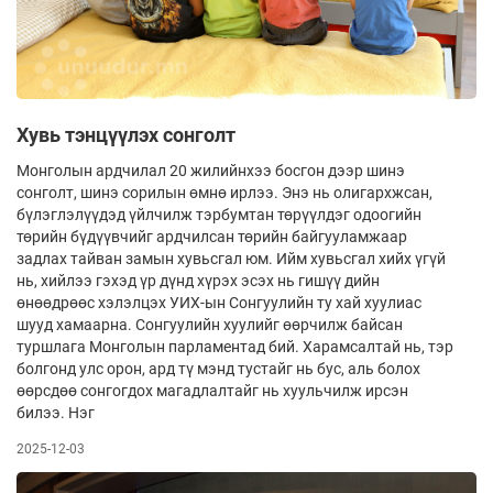
Хувь тэнцүүлэх сонголт
Монголын ардчилал 20 жилийнхээ бос­гон дээр шинэ
сонголт, шинэ сорилын өмнө ир­лээ. Энэ нь олигархжсан,
бүлэглэлүүдэд үйл­чилж тэрбумтан төрүүлдэг одоогийн
төрийн бү­дүүвчийг ардчилсан төрийн байгууламжаар
задлах тайван замын хувьсгал юм. Ийм хувьсгал хийх үгүй
нь, хийлээ гэхэд үр дүнд хүрэх эсэх нь гишүү­ дийн
өнөөдрөөс хэлэлцэх УИХ-ын Сонгуулийн ту­­ хай хуулиас
шууд хамаарна. Сонгуулийн хуу­лийг өөрчилж байсан
туршлага Монголын парламен­тад бий. Харамсалтай нь, тэр
болгонд улс орон, ард тү­­ мэнд тустайг нь бус, аль болох
өөрсдөө сонгогдох ма­гадлалтайг нь хуульчилж ирсэн
билээ. Нэг
2025-12-03