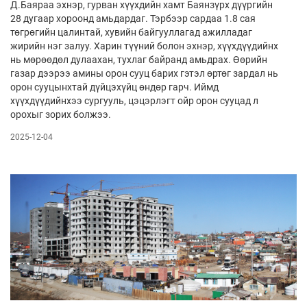
Д.Баяраа эхнэр, гурван хүүхдийн хамт Баян­зүрх дүүргийн
28 дугаар хороонд амьдардаг. Тэрбээр сардаа 1.8 сая
төгрөгийн цалинтай, хувийн байгууллагад ажилладаг
жирийн нэг залуу. Харин түүний болон эхнэр, хүүхдүүдийнх
нь мөрөөдөл дулаахан, тухлаг байранд амьдрах. Өөрийн
газар дээрээ амины орон сууц барих гэтэл өртөг зардал нь
орон сууцынхтай дүйцэхүйц өндөр гарч. Иймд
хүүхдүүдийнхээ сургууль, цэцэрлэгт ойр орон сууцад л
орохыг зорих болжээ.
2025-12-04