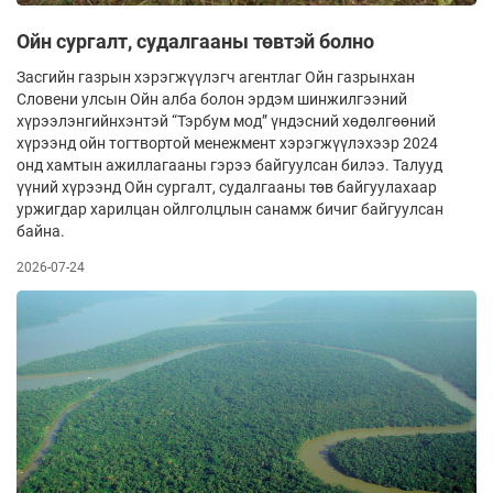
Ойн сургалт, судалгааны төвтэй болно
Засгийн газрын хэрэгжүүлэгч агентлаг Ойн газрынхан
Словени улсын Ойн алба болон эрдэм шинжилгээний
хүрээлэнгийнхэнтэй “Тэрбум мод” үндэсний хөдөлгөөний
хүрээнд ойн тогтвортой менежмент хэрэгжүүлэхээр 2024
онд хамтын ажиллагааны гэрээ байгуулсан билээ. Талууд
үүний хүрээнд Ойн сургалт, судалгааны төв байгуулахаар
уржигдар харилцан ойлголцлын санамж бичиг байгуулсан
байна.
2026-07-24