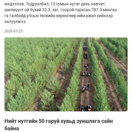
мэдээлэв. Тодруулбал, 13 сумын нутаг дахь навчит,
шилмүүст ой бүхий 33.3, заг, тоорой тархсан 787.3 мянган
га талбайд улсын төсвийн хөрөнгөөр ийм ажил хийхээр
эхлүүлжээ.
2026-07-25
Нийт нутгийн 50 гаруй хувьд зуншлага сайн
байна