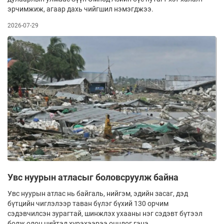
эрчимжиж, агаар дахь чийгшил нэмэгджээ.
2026-07-29
Увс нуурын атласыг боловсруулж байна
Увс нуурын атлас нь байгаль, нийгэм, эдийн засаг, дэд
бүтцийн чиглэлээр таван бүлэг бүхий 130 орчим
сэдэвчилсэн зурагтай, шинжлэх ухааны нэг сэдэвт бүтээл
болж олон нийтэд хүрэхээрээ онцлог гэнэ.