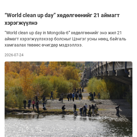
“World clean up day” хөдөлгөөнийг 21 аймагт
хэрэгжүүлнэ
“World clean uр day in Mongolia-6” хөдөлгөөнийг энэ жил 21
аймагт хэрэгжүүлэхээр болсныг Цэнгэг усны нөөц, байгаль
хамгаалах төвөөс өчигдөр мэдээллээ.
2026-07-24