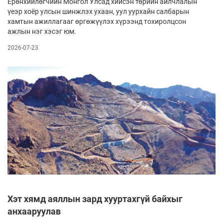
Ерөнхийлөгчийн Монгол Улсад хийсэн төрийн айлчлалын
үеэр хоёр улсын шинжлэх ухаан, уул уурхайн салбарын
хамтын ажиллагааг өргөжүүлэх хүрээнд тохиролцсон
ажлын нэг хэсэг юм.
2026-07-23
Хэт хямд аяллын зард хууртахгүй байхыг
анхааруулав