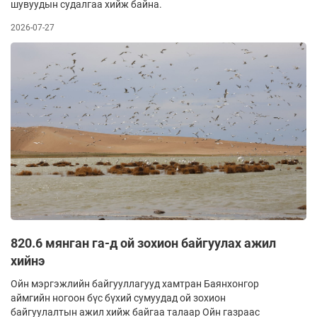
шувуудын судалгаа хийж байна.
2026-07-27
820.6 мянган га-д ой зохион байгуулах ажил
хийнэ
Ойн мэргэжлийн байгууллагууд хамтран Баянхонгор
аймгийн ногоон бүс бүхий сумуудад ой зохион
байгуулалтын ажил хийж байгаа талаар Ойн газраас