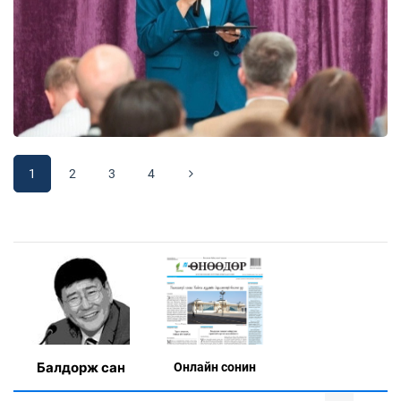
1
2
3
4
Балдорж сан
Онлaйн сонин