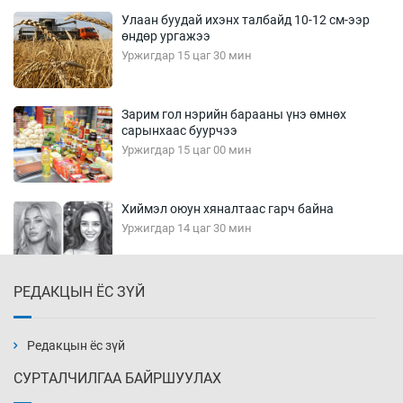
Улаан буудай ихэнх талбайд 10-12 см-ээр
өндөр ургажээ
Уржигдар 15 цаг 30 мин
Зарим гол нэрийн барааны үнэ өмнөх
сарынхаас буурчээ
Уржигдар 15 цаг 00 мин
Хиймэл оюун хяналтаас гарч байна
Уржигдар 14 цаг 30 мин
РЕДАКЦЫН ЁС ЗҮЙ
Эмэгтэйчүүд Бээжин, эрэгтэйчүүд Японд
бэлтгэл базаахаар хилийн дээс алхлаа
Уржигдар 14 цаг 00 мин
Редакцын ёс зүй
СУРТАЛЧИЛГАА БАЙРШУУЛАХ
АНУ-ын Цэргийн кибер командлалаын