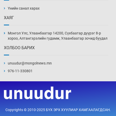
ажилтнууд амиа хорлох явдал эрс
нэмэгджээ
Үнийн санал харах
Уржигдар 13 цаг 52 мин
ХАЯГ
Монголын шигшээ Хонконгийн багийг ялж,
эхний хожлоо авлаа
Монгол Улс, Улаанбаатар 14200, Сүхбаатар дүүрэг 8-р
Уржигдар 13 цаг 30 мин
хороо, Алтангэрэлийн гудамж, Улаанбаатар зочид буудал
ХОЛБОО БАРИХ
Техникийн өндөр үзүүлэлттэй агаарын хөлөг
худалдан авах хүсэлтээ уламжлав
unuudur@mongolnews.mn
Уржигдар 13 цаг 00 мин
976-11-330801
“Шатахууны бус, бодлогын хомсдол
нүүрлээд байна”
Уржигдар 12 цаг 30 мин
Дөрвөн чиглэлд шөнийн автобус иргэдэд
Copyrights © 2010-2025 БҮХ ЭРХ ХУУЛИАР ХАМГААЛАГДСАН.
үйлчилж буй гэв