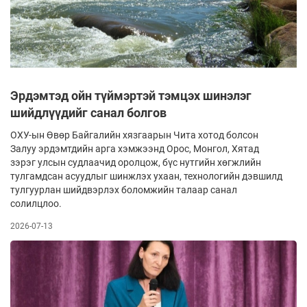
Эрдэмтэд ойн түймэртэй тэмцэх шинэлэг
шийдлүүдийг санал болгов
ОХУ-ын Өвөр Байгалийн хязгаарын Чита хотод болсон
Залуу эрдэмтдийн арга хэмжээнд Орос, Монгол, Хятад
зэрэг улсын судлаачид оролцож, бүс нутгийн хөгжлийн
тулгамдсан асуудлыг шинжлэх ухаан, технологийн дэвшилд
тулгуурлан шийдвэрлэх боломжийн талаар санал
солилцлоо.
2026-07-13