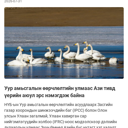
2026-07-31
Уур амьсгалын өөрчлөлтийн улмаас Ази тивд
үерийн аюул эрс нэмэгдэж байна
НҮБ-ын Уур амьсгалын өөрчлөлтийн асуудлаарх Засгийн
газар хоорондын шинжээчдийн баг (IPCC) болон Олон
улсын Улаан загалмай, Улаан хавирган сар
нийгэмлэгүүдийн холбоо (IFRC)-ноос мэдээлснээр дэлхийн
дулаарлын улмаас Зүүн Өмнөд Азийн бүс нутагт хэт халалт