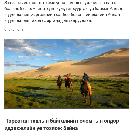
Зах зээлийнхээс хэт хямд үнээр аяллын үйлчилгээ санал
болгож буй компани, хувь хүмүүст хууртахгүй байхыг Аялал
жуулчлалын мэргэжлийн холбоо болон нийслэлийн Аялал
жуулчлалын газраас иргэдэд анхаарууллаа.
2026-07-23
Тарваган тахлын байгалийн голомтын өндөр
идэвхжлийн үе тохиож байна