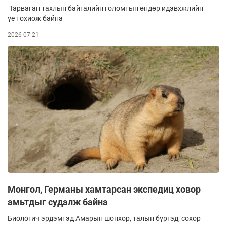
Тарваган тахлын байгалийн голомтын өндөр идэвхжлийн
үе тохиож байна
2026-07-21
Монгол, Германы хамтарсан экспедиц ховор
амьтдыг судалж байна
Биологич эрдэмтэд Амарын шонхор, талын бүргэд, сохор