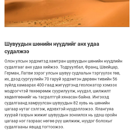
Шувуудын шөнийн нүүдлийг анх удаа
судалжээ
Олон улсын эрдэмтэд хамтран шувуудын шөнийн нүүдлийн
судалгааг анх удаа хийжээ. Тодруулбал, Франц, Швейцар,
Герман, Латви зэрэг улсын шувуу судлалын тэргүүлэх төв,
их, дээд сургуулийн 70 гаруй эрдэмтэн дөрвөн тивийн 56
зүйлд хамаарах 400-гаад жигүүртэнд геолокатор хэмээх
мэдрэгчтэй төхөөрөмж суурилуулж, нүүдэл, шилжилт
хөдөлгөөнийг нь тасралтгүй хянасан байна. Ингэхэд
судалгаанд хамруулсан шувуудын 82 хувь нь шөнийн
цагаар нутаг сэлгэж, идэвхтэй нүүдэллэжээ. Ялангуяа
хуурай газрын жижиг шувуудын зонхилох нь үдэш оройн
цагаар нэг газраас нөгөө рүү шилжиж, нүүдэг болохыг
судалгааны явцад тогтоожээ.