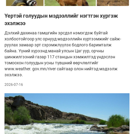
Үертэй голуудын мэдээллийг нэгтгэн хүргэж
эхэлжээ
Дэлхий дахинаа гамшгийн эрсдэл нэмэгдэж буйтай
холбоотойгоор улс орнууд мэдээллийн хүртээмжийг сайж­­
руулах замаар эрт сэрэмжлүүлэх бодлого баримталж
байна. Үүний хүрээнд манай улсын Цаг уур, орчны
шинжилгээний газар 117 станцын хэмжилтэд үндэслэн
томоохон голуудын усны түвшний өөрчлөлтийг
www.weather. gov.mn/river сайтаар олон нийтэд мэдээлж
эхэлжээ.
2026-07-16