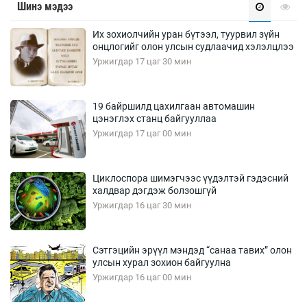
Шинэ мэдээ
Их зохиолчийн уран бүтээл, туурвил зүйн
онцлогийг олон улсын судлаачид хэлэлцлээ
Уржигдар 17 цаг 30 мин
19 байршилд цахилгаан автомашин
цэнэглэх станц байгууллаа
Уржигдар 17 цаг 00 мин
Циклоспора шимэгчээс үүдэлтэй гэдэсний
халдвар дэгдэж болзошгүй
Уржигдар 16 цаг 30 мин
Сэтгэцийн эрүүл мэндэд “санаа тавих” олон
улсын хурал зохион байгуулна
Уржигдар 16 цаг 00 мин