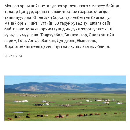
Монгол орны нийт нутаг дэвсгэрт зуншлага ямархуу байгаа
талаар Цаг уур, орчны шинжилгээний газраас өчигдөр
танилцууллаа. Өнөө жил бороо хур элбэгтэй байгаа тул
манай орны нийт нутгийн 50 гаруй хувьд зуншлага сайн
байгаа аж. Мөн 40 орчим хувьд нь дунд зэрэг, үлдсэн 10
хувьд нь муу гэнэ. Тодруулбал, Баянхонгор, Өвөрхангайн
зарим, Говь-Алтай, Завхан, Дундговь, Өмнөговь,
Дорноговийн цөөн сумын нутгаар зуншлага муу байна.
2026-07-24