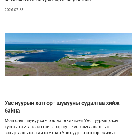
2026-07-28
Увс нуурын хотгорт шувууны судалгаа хийж
байна
Монголын шувуу хамгаалах төвийнхөн Увс нуурын улсын
тусгай хамгаалалттай газар нутгийн хамгаалалтын
захиргааныхантай хамтран Увс нуурын хотгорт жижиг