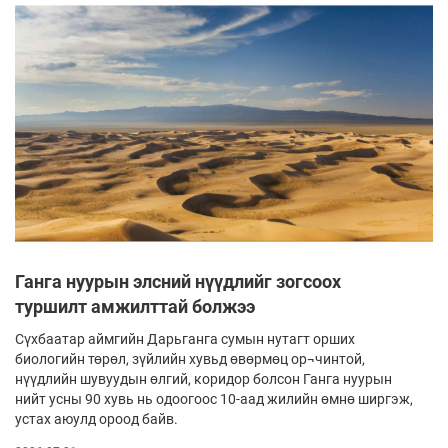
Ганга нуурын элсний нүүдлийг зогсоох
туршилт амжилттай болжээ
Сүхбаатар аймгийн Дарьганга сумын нутагт орших
биологийн төрөл, зүйлийн хувьд өвөрмөц ор¬чинтой,
нүүдлийн шувуудын өлгий, коридор болсон Ганга нуурын
нийт усны 90 хувь нь одоогоос 10-аад жилийн өмнө ширгэж,
устах аюулд ороод байв.