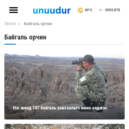
30°C
3593.87
$
Эхлэл
Байгаль орчин
Байгаль орчин
Нэг жилд 147 байгаль хамгаалагч амиа алджээ