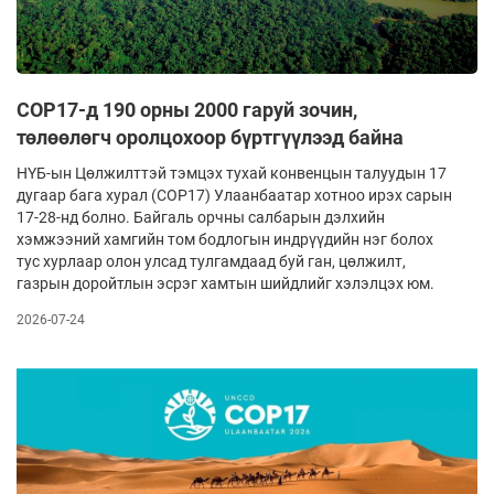
COP17-д 190 орны 2000 гаруй зочин,
төлөөлөгч оролцохоор бүртгүүлээд байна
НҮБ-ын Цөлжилттэй тэмцэх тухай конвенцын талуудын 17
дугаар бага хурал (COP17) Улаанбаатар хотноо ирэх сарын
17-28-нд болно. Байгаль орчны салбарын дэлхийн
хэмжээний хамгийн том бодлогын индрүүдийн нэг болох
тус хурлаар олон улсад тулгамдаад буй ган, цөлжилт,
газрын доройтлын эсрэг хамтын шийдлийг хэлэлцэх юм.
2026-07-24