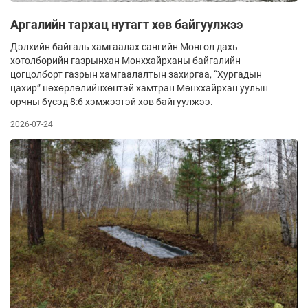
Аргалийн тархац нутагт хөв байгуулжээ
Дэлхийн байгаль хамгаалах сангийн Монгол дахь
хөтөлбөрийн газрынхан Мөнххайрханы байгалийн
цогцолборт газрын хамгаалалтын захиргаа, “Хургадын
цахир” нөхөрлөлийнхөнтэй хамтран Мөнххайрхан уулын
орчны бүсэд 8:6 хэмжээтэй хөв байгуулжээ.
2026-07-24