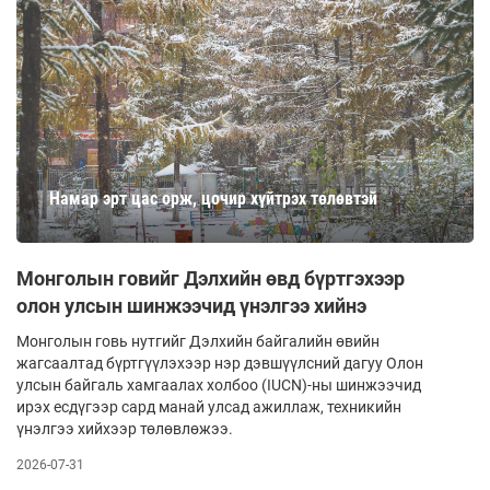
Намар эрт цас орж, цочир хүйтрэх төлөвтэй
Монголын говийг Дэлхийн өвд бүртгэхээр
олон улсын шинжээчид үнэлгээ хийнэ
Монголын говь нутгийг Дэлхийн байгалийн өвийн
жагсаалтад бүртгүүлэхээр нэр дэвшүүлсний дагуу Олон
улсын байгаль хамгаалах холбоо (IUCN)-ны шинжээчид
ирэх есдүгээр сард манай улсад ажиллаж, техникийн
үнэлгээ хийхээр төлөвлөжээ.
2026-07-31