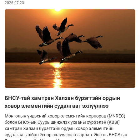
2026-07-23
БНСУ-тай хамтран Халзан бүрэгтэйн ордын
ховор элементийн судалгааг эхлүүллээ
Монголын үндэсний ховор элементийн корпорац (MNREC)
болон БНСУ-ын Суурь шинжлэх ухааны хүрээлэн (KBSI)
хамтран Халзан бүрэгтэйн ордын ховор элементийн
судалгааг албан ёсоор эхлүүлснээ зарлав. Энэ нь БНСУ-ын