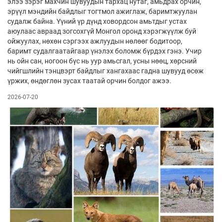
элээ зэрэг махчин шувуудын тархац нутаг, амьдрах орчин,
эрүүл мэндийн байдлыг тогтмол ажиглаж, баримтжуулан
судалж байна. Үүний үр дүнд ховордсон амьтдыг устах
аюулаас авраад зогсохгүй Монгол оронд хэрэгжүүлж буй
ойжуулах, нөхөн сэргээх ажлуудын нөлөөг бодитоор,
баримт судалгаатайгаар үнэлэх боломж бүрдэх гэнэ. Учир
нь ойн сан, ногоон бүс нь уур амьсгал, усны нөөц, хөрсний
чийгшлийн тэнцвэрт байдлыг хангахаас гадна шувууд өсөж
үржих, өндөглөн зусах таатай орчин болдог ажээ.
2026-07-20