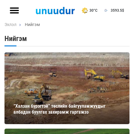
30°C
3593.5
$
Эхлэл
Нийгэм
Нийгэм
“Халзан бүрэгтэй” төслийн байгууламжуудыг
албадан буулгах захирамж гаргажээ