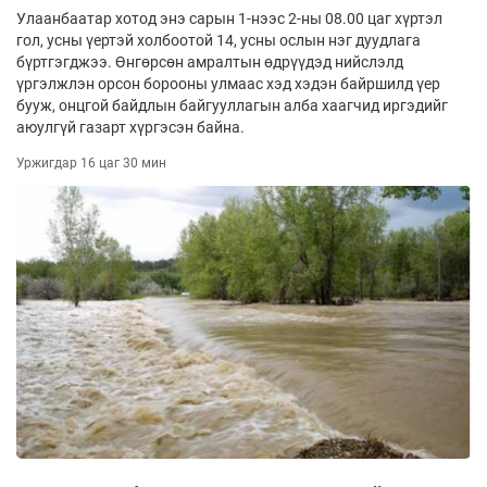
Улаанбаатар хотод энэ сарын 1-нээс 2-ны 08.00 цаг хүртэл
гол, усны үертэй холбоотой 14, усны ослын нэг дуудлага
бүртгэгджээ. Өнгөрсөн амралтын өдрүүдэд нийслэлд
үргэлжлэн орсон борооны улмаас хэд хэдэн байршилд үер
бууж, онцгой байдлын байгууллагын алба хаагчид иргэдийг
аюулгүй газарт хүргэсэн байна.
Уржигдар 16 цаг 30 мин