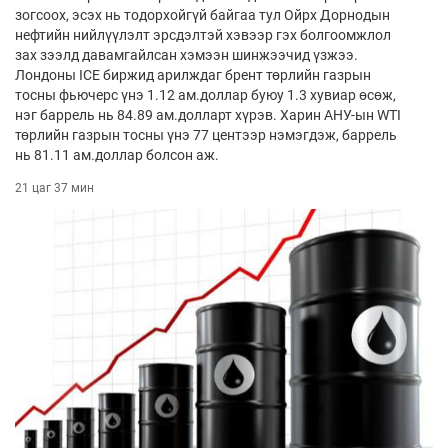
зогсоох, эсэх нь тодорхойгүй байгаа тул Ойрх Дорнодын
нефтийн нийлүүлэлт эрсдэлтэй хэвээр гэх болгоомжлол
зах зээлд давамгайлсан хэмээн шинжээчид үзжээ.
Лондоны ICE биржид арилждаг брент төрлийн газрын
тосны фьючерс үнэ 1.12 ам.доллар буюу 1.3 хувиар өсөж,
нэг баррель нь 84.89 ам.долларт хүрэв. Харин АНУ-ын WTI
төрлийн газрын тосны үнэ 77 центээр нэмэгдэж, баррель
нь 81.11 ам.доллар болсон аж.
21 цаг 37 мин