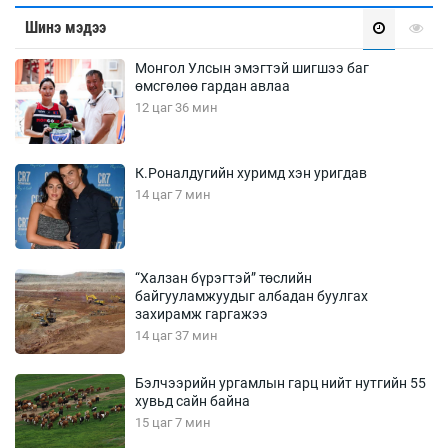
Шинэ мэдээ
Монгол Улсын эмэгтэй шигшээ баг
өмсгөлөө гардан авлаа
12 цаг 36 мин
К.Роналдугийн хуримд хэн уригдав
14 цаг 7 мин
“Халзан бүрэгтэй” төслийн
байгууламжуудыг албадан буулгах
захирамж гаргажээ
14 цаг 37 мин
Бэлчээрийн ургамлын гарц нийт нутгийн 55
хувьд сайн байна
15 цаг 7 мин