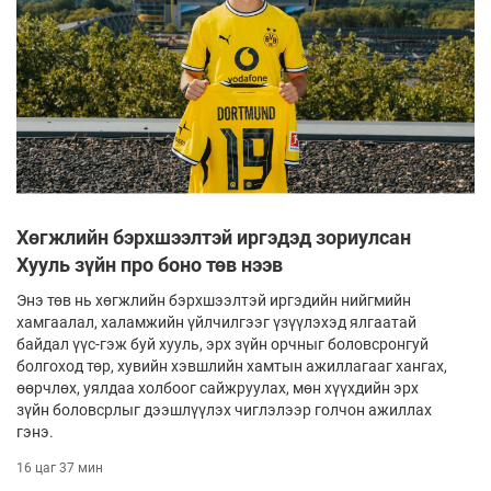
Хөгжлийн бэрхшээлтэй иргэдэд зориулсан
Хууль зүйн про боно төв нээв
Энэ төв нь хөгжлийн бэрхшээлтэй иргэдийн нийгмийн
хамгаалал, халамжийн үйлчилгээг үзүүлэхэд ялгаатай
байдал үүс-гэж буй хууль, эрх зүйн орчныг боловсронгуй
болгоход төр, хувийн хэвшлийн хамтын ажиллагааг хангах,
өөрчлөх, уялдаа холбоог сайжруулах, мөн хүүхдийн эрх
зүйн боловсрлыг дээшлүүлэх чиглэлээр голчон ажиллах
гэнэ.
16 цаг 37 мин