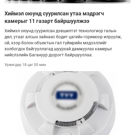
Хиймэл оюунд суурилсан утаа мэдрэгч
камерыг 11 газарт байршуулжээ
Хиймэл оюунд суурилсан дэвшилтэт технологиор галын
дөл, утааг алсын зайнаас бодит цагийн горимоор илрүүлж,
ой, хээр болон объектын гал түймрийн мэдээллийг
холбогдох байгууллагад шуурхай дамжуулах камерыг
нийслэлийн Багануур дүүрэгт байршууллаа.
Уржигдар 18 цаг 00 мин