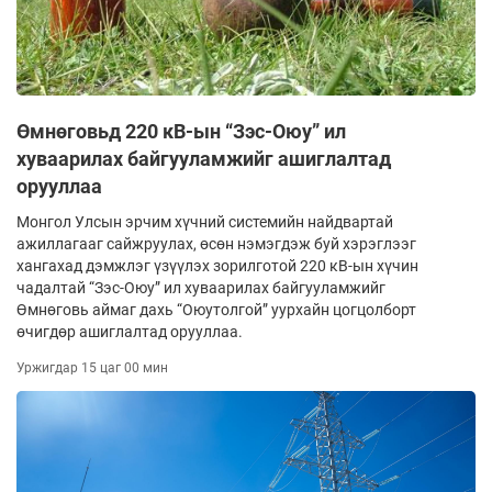
Өмнөговьд 220 кВ-ын “Зэс-Оюу” ил
хуваарилах байгууламжийг ашиглалтад
орууллаа
Монгол Улсын эрчим хүчний системийн найдвартай
ажиллагааг сайжруулах, өсөн нэмэгдэж буй хэрэглээг
хангахад дэмжлэг үзүүлэх зорилготой 220 кВ-ын хүчин
чадалтай “Зэс-Оюу” ил хуваарилах байгууламжийг
Өмнөговь аймаг дахь “Оюутолгой” уурхайн цогцолборт
өчигдөр ашиглалтад орууллаа.
Уржигдар 15 цаг 00 мин