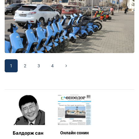
1
2
3
4
Балдорж сан
Онлaйн сонин