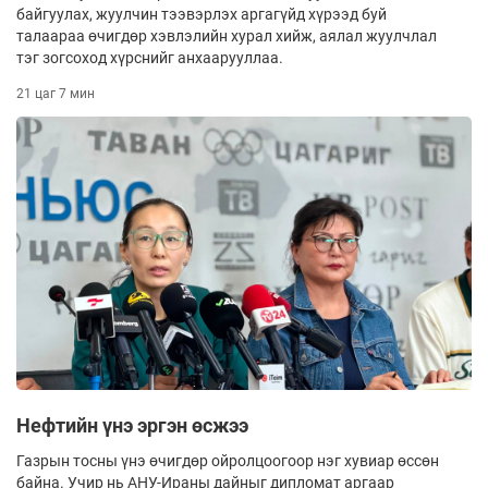
байгуулах, жуулчин тээвэрлэх аргагүйд хүрээд буй
талаараа өчигдөр хэвлэлийн хурал хийж, аялал жуулчлал
тэг зогсоход хүрснийг анхаарууллаа.
21 цаг 7 мин
Нефтийн үнэ эргэн өсжээ
Газрын тосны үнэ өчигдөр ойролцоогоор нэг хувиар өссөн
байна. Учир нь АНУ-Ираны дайныг дипломат аргаар