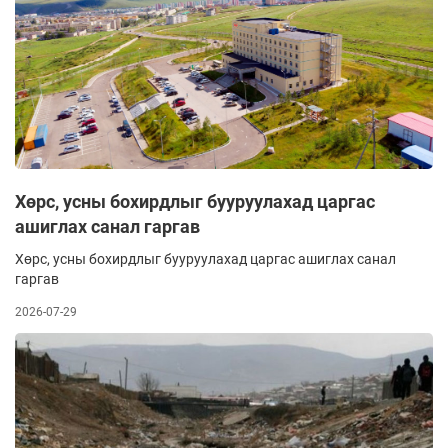
Хөрс, усны бохирдлыг бууруулахад царгас
ашиглах санал гаргав
Хөрс, усны бохирдлыг бууруулахад царгас ашиглах санал
гаргав
2026-07-29