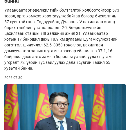
байна
Улаанбаатарт өвөлжилтийн бэлтгэлтэй холбоотойгоор 573
төсөл, арга хэмжээ хэрэгжүүлж байгаа бөгөөд биелэлт нь
57 хувьтай гэнэ. Тодруулбал, Дулааны V цахилгаан станц
барих талбайн үнс чөлөөлөлт 20, Бөөрөлжүүлтийн
цахилгаан станцын III ээлжийн ажил 21, Улаанбаатар
хотын 17 байршил дахь 18.9 км дулааны шугам сүлжээний
өргөтгөл, шинэчлэл 62.5, 3053 тоноглол, цахилгаан
дамжуулах агаарын шугамын засвар үйлчилгээ 97.1, 16
байршил дахь авто замын борооны ус зайлуулах шугам
угсралт 72, үерийн ус зайлуулах далан сувгийн ажил 55
хувьтай байна.
2026-07-30