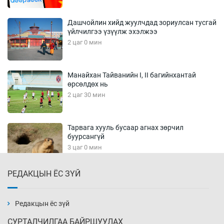
Дашчойлин хийд жуулчдад зориулсан тусгай
үйлчилгээ үзүүлж эхэлжээ
2 цаг 0 мин
Манайхан Тайванийн I, II багийнхантай
өрсөлдөх нь
2 цаг 30 мин
Тарвага хууль бусаар агнах зөрчил
буурсангүй
3 цаг 0 мин
РЕДАКЦЫН ЁС ЗҮЙ
Х.Улам-Өрнөх байр урагшилж, долоод
жагсжээ
3 цаг 30 мин
Редакцын ёс зүй
СУРТАЛЧИЛГАА БАЙРШУУЛАХ