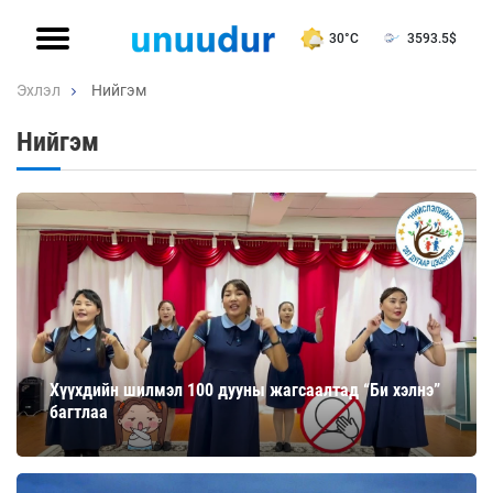
30°C
3593.5
$
Эхлэл
Нийгэм
Нийгэм
Хүүхдийн шилмэл 100 дууны жагсаалтад “Би хэлнэ”
багтлаа