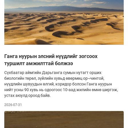
Ганга нуурын элсний нүүдлийг зогсоох
туршилт амжилттай болжээ
Сүхбаатар аймгийн Дарьганга сумын нутагт орших
биологийн төрөл, зүйлийн хувьд өвөрмөц ор¬чинтой,
нүүдлийн шувуудын өлгий, коридор болсон Ганга нуурын
нийт усны 90 хувь нь одоогоос 10-аад жилийн өмнө ширгэж,
устах аюулд ороод байв.
2026-07-31