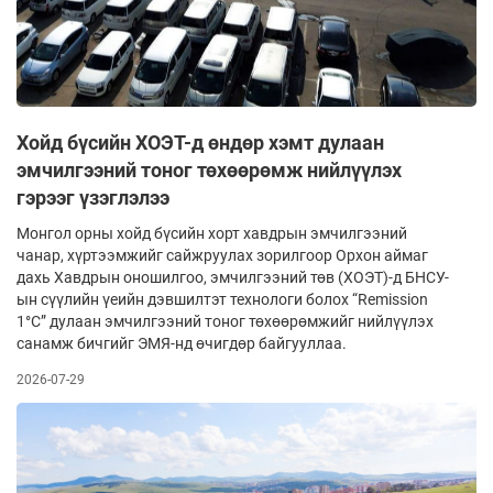
Хойд бүсийн ХОЭТ-д өндөр хэмт дулаан
эмчилгээний тоног төхөөрөмж нийлүүлэх
гэрээг үзэглэлээ
Монгол орны хойд бүсийн хорт хавдрын эмчилгээний
чанар, хүртээмжийг сайжруулах зорилгоор Орхон аймаг
дахь Хавдрын оношилгоо, эмчилгээний төв (ХОЭТ)-д БНСУ-
ын сүүлийн үеийн дэвшилтэт технологи болох “Remission
1°C” дулаан эмчилгээний тоног төхөөрөмжийг нийлүүлэх
санамж бичгийг ЭМЯ-нд өчигдөр байгууллаа.
2026-07-29