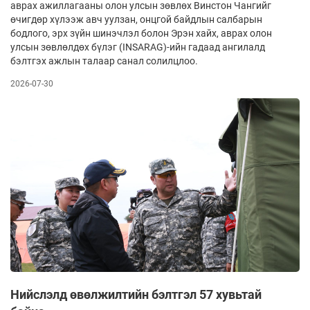
аврах ажиллагааны олон улсын зөвлөх Винстон Чангийг
өчигдөр хүлээж авч уулзан, онцгой байдлын салбарын
бодлого, эрх зүйн шинэчлэл болон Эрэн хайх, аврах олон
улсын зөвлөлдөх бүлэг (INSARAG)-ийн гадаад ангилалд
бэлтгэх ажлын талаар санал солилцлоо.
2026-07-30
Нийслэлд өвөлжилтийн бэлтгэл 57 хувьтай