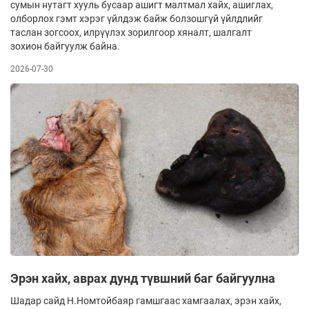
сумын нутагт хууль бусаар ашигт малтмал хайх, ашиглах,
олборлох гэмт хэрэг үйлдэж байж болзошгүй үйлдлийг
таслан зогсоох, илрүүлэх зорилгоор хяналт, шалгалт
зохион байгуулж байна.
2026-07-30
Эрэн хайх, аврах дунд түвшний баг байгуулна
Шадар сайд Н.Номтойбаяр гамшгаас хамгаалах, эрэн хайх,