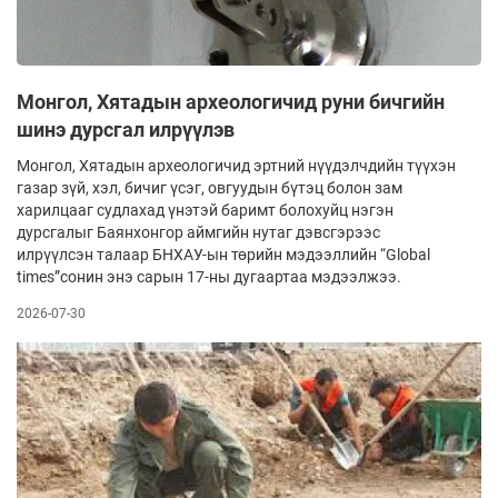
Монгол, Хятадын археологичид руни бичгийн
шинэ дурсгал илрүүлэв
Монгол, Хятадын археологичид эртний нүүдэлчдийн түүхэн
газар зүй, хэл, бичиг үсэг, овгуудын бүтэц болон зам
харилцааг судлахад үнэтэй баримт болохуйц нэгэн
дурсгалыг Баянхонгор аймгийн нутаг дэвсгэрээс
илрүүлсэн талаар БНХАУ-ын төрийн мэдээллийн “Global
times”сонин энэ сарын 17-ны дугаартаа мэдээлжээ.
2026-07-30