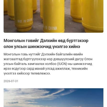
Монголын говийг Дэлхийн өвд бүртгэхээр
олон улсын шинжээчид үнэлгээ хийнэ
Монголын говь нутгийг Дэлхийн байгалийн өвийн
жагсаалтад бүртгүүлэхээр нэр дэвшүүлсний дагуу Олон
улсын байгаль хамгаалах холбоо (IUCN)-ны шинжээчид
ирэх есдүгээр сард манай улсад ажиллаж, техникийн
үнэлгээ хийхээр төлөвлөжээ.
2026-07-31