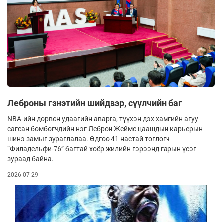
Леброны гэнэтийн шийдвэр, сүүлчийн баг
NBА-ийн дөрвөн удаагийн аварга, түүхэн дэх хамгийн агуу
сагсан бөмбөгчдийн нэг Леброн Жеймс цаашдын карьерын
шинэ замыг зураглалаа. Өдгөө 41 настай тоглогч
“Филадельфи-76” багтай хоёр жилийн гэрээнд гарын үсэг
зураад байна.
2026-07-29