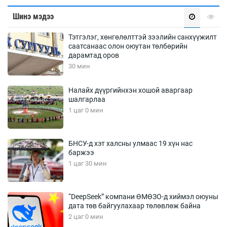
Шинэ мэдээ
Тэтгэлэг, хөнгөлөлттэй зээлийн санхүүжилт
саатсанаас олон оюутан төлбөрийн
дарамтад оров
30 мин
Налайх дүүргийнхэн хошой аваргаар
шалгарлаа
1 цаг 0 мин
БНСУ-д хэт халсны улмаас 19 хүн нас
баржээ
1 цаг 30 мин
“DeepSeek” компани ӨМӨЗО-д хиймэл оюуны
дата төв байгуулахаар төлөвлөж байна
2 цаг 0 мин