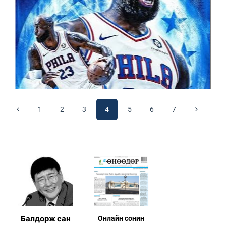
1
2
3
4
5
6
7
Балдорж сан
Онлaйн сонин