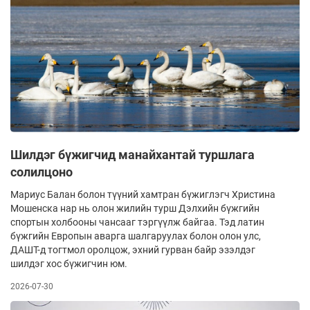
Шилдэг бүжигчид манайхантай туршлага
солилцоно
Мариус Балан болон түүний хамтран бүжиглэгч Христина
Мошенска нар нь олон жилийн турш Дэлхийн бүжгийн
спортын холбооны чансааг тэргүүлж байгаа. Тэд латин
бүжгийн Европын аварга шалгаруулах болон олон улс,
ДАШТ-д тогтмол оролцож, эхний гурван байр эзэлдэг
шилдэг хос бүжигчин юм.
2026-07-30