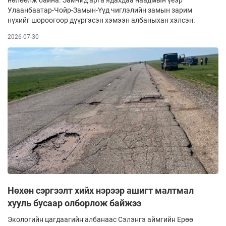
Улаанбаатар-Чойр-Замын-Үүд чиглэлийн замын зарим
нүхийг шороогоор дүүргэсэн хэмээн албаныхан хэлсэн.
2026-07-30
Нөхөн сэргээлт хийх нэрээр ашигт малтмал
хууль бусаар олборлож байжээ
Экологийн цагдаагийн албанаас Сэлэнгэ аймгийн Ерөө