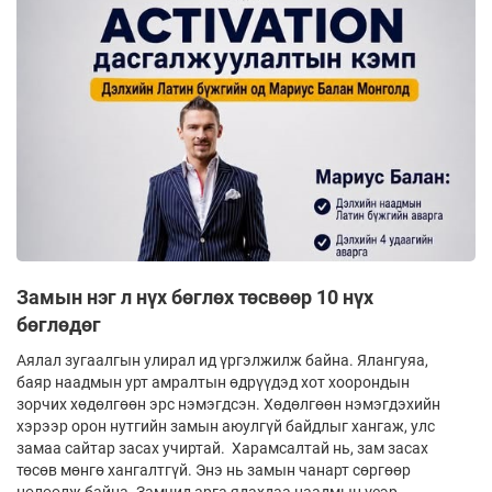
Замын нэг л нүх бөглөх төсвөөр 10 нүх
бөглөдөг
Аялал зугаалгын улирал ид үргэлжилж байна. Ялангуяа,
баяр наадмын урт амралтын өдрүүдэд хот хоорондын
зорчих хөдөлгөөн эрс нэмэгдсэн. Хөдөлгөөн нэмэгдэхийн
хэрээр орон нутгийн замын аюулгүй байдлыг хангаж, улс
замаа сайтар засах учиртай. Харамсалтай нь, зам засах
төсөв мөнгө хангалтгүй. Энэ нь замын чанарт сөргөөр
нөлөөлж байна. Замчид арга ядахдаа наадмын үеэр