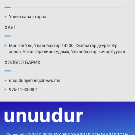
Ж.Лхагвабат өсвөр үеийнхний ДАШТ-ийг
дэнсэлнэ
Үнийн санал харах
4 цаг 0 мин
ХАЯГ
Иран тэсэж үлдсэн ч удаан хугацаанд хүнд
үеийг туулна
Монгол Улс, Улаанбаатар 14200, Сүхбаатар дүүрэг 8-р
4 цаг 30 мин
хороо, Алтангэрэлийн гудамж, Улаанбаатар зочид буудал
ХОЛБОО БАРИХ
Боловсролын зээлийн сангаар гадаадад
суралцагчдын амьжиргааны зардлын
хэмжээг шинэчлэн тогтоох нь
unuudur@mongolnews.mn
5 цаг 0 мин
976-11-330801
Монголын баг Абу Дабид медалийн хур
буулгаж байна
5 цаг 30 мин
Б.Учрал, Ё.Пүрэвдаш нар Азийн АШТ-д
Copyrights © 2010-2025 БҮХ ЭРХ ХУУЛИАР ХАМГААЛАГДСАН.