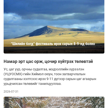
“Шилийн богд” фестиваль ирэх сарын 8-9-нд болно
Намар эрт цас орж, цочир хүйтрэх төлөвтэй
Ус, цаг уур, орчны судалгаа, мэдээллийн хүрээлэн
(УЦУОСМХ)-гийн Хиймэл оюун, тоон загварчлалын
судалгааны хэлтсээс ирэх 9-11 дүгээр сарын цаг агаарын
урьдчилсан төлөвийг танилцууллаа.
2026-07-31