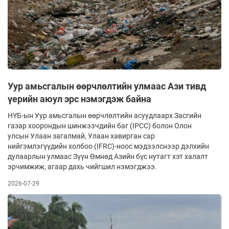
Уур амьсгалын өөрчлөлтийн улмаас Ази тивд
үерийн аюул эрс нэмэгдэж байна
НҮБ-ын Уур амьсгалын өөрчлөлтийн асуудлаарх Засгийн
газар хоорондын шинжээчдийн баг (IPCC) болон Олон
улсын Улаан загалмай, Улаан хавирган сар
нийгэмлэгүүдийн холбоо (IFRC)-ноос мэдээлснээр дэлхийн
дулаарлын улмаас Зүүн Өмнөд Азийн бүс нутагт хэт халалт
эрчимжиж, агаар дахь чийгшил нэмэгджээ.
2026-07-29