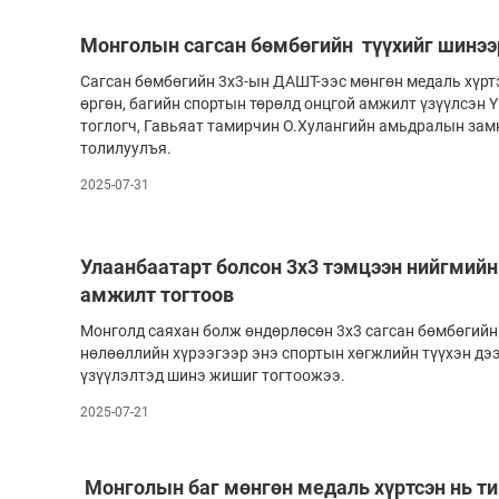
Монголын сагсан бөмбөгийн түүхийг шинээр
Сагсан бөмбөгийн 3х3-ын ДАШТ-ээс мөнгөн медаль хүрт
өргөн, багийн спортын төрөлд онцгой амжилт үзүүлсэн 
тоглогч, Гавьяат тамирчин О.Хулангийн амьдралын замн
толилуулъя.
2025-07-31
Улаанбаатарт болсон 3x3 тэмцээн нийгмийн
амжилт тогтоов
Монголд саяхан болж өндөрлөсөн 3x3 сагсан бөмбөгийн
нөлөөллийн хүрээгээр энэ спортын хөгжлийн түүхэн дэ
үзүүлэлтэд шинэ жишиг тогтоожээ.
2025-07-21
Монголын баг мөнгөн медаль хүртсэн нь т