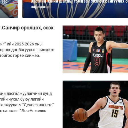
-ээс
Хэсгийн эхний шатны тэмцээн зохион байгуулах 
Ханш
зарлажээ
Хэрэг з
Эрэлттэй мэдээ
Эрүүл м
Хууль ёс
.Санчир оролцох, эсэх
Хүмүүс
Албаны 
иг”-ийн 2025-2026 оны
т оролцдог багуудын шилжилт
Бусад
тойгоо гэрээ хийжээ.
Life style
Ярилцл
Зөвлөгөө
Хоймор
Өнөөдрийн тухай
Уншигч-
нхий дасгалжуулагчийн дунд
гийн чухал буюу лигийн
галжуулагч “Денвер наггетс”
нц саналыг “Лос-Анжелес
өл