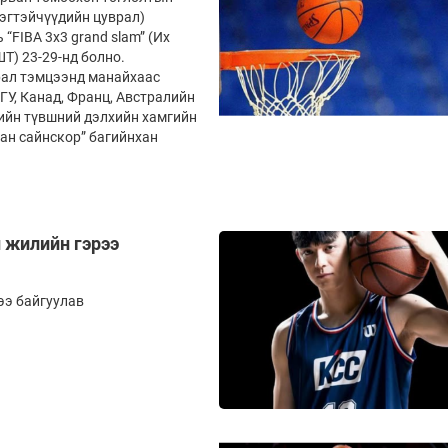
Эмэгтэйчүүдийн цуврал)
“FIBA 3x3 grand slam” (Их
ШТ) 23-29-нд болно.
рал тэмцээнд манайхаас
ГУ, Канад, Франц, Австралийн
лийн түвшний дэлхийн хамгийн
хан сайнскор” багийнхан
н жилийн гэрээ
ээ байгуулав