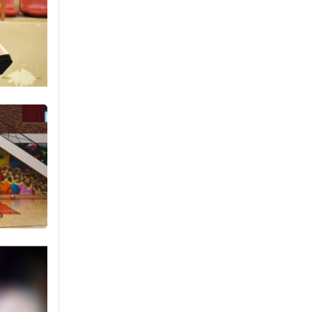
агнах зөрчил
буурсангүй
Өчигдөр 15 цаг 00 мин
Х.Улам-Өрнөх байр
урагшилж, долоод
жагсжээ
Өчигдөр 14 цаг 30 мин
Ж.Лхагвабат өсвөр
үеийнхний ДАШТ-ийг
дэнсэлнэ
Өчигдөр 14 цаг 00 мин
Иран тэсэж үлдсэн ч
удаан хугацаанд хүнд
үеийг туулна
Өчигдөр 13 цаг 30 мин
Боловсролын зээлийн
сангаар гадаадад