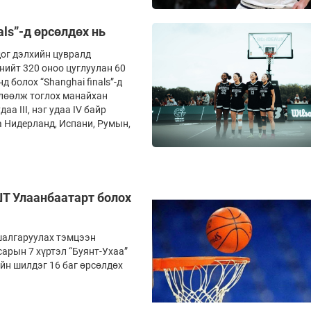
ls”-д өрсөлдөх нь
дог дэлхийн цувралд
нийт 320 оноо цуглуулан 60
 болох “Shanghai finals”-д
өлөөлж тоглох манайхан
аа III, нэг удаа IV байр
а Нидерланд, Испани, Румын,
ШТ Улаанбаатарт болох
 шалгаруулах тэмцээн
сарын 7 хүртэл “Буянт-Ухаа”
йн шилдэг 16 баг өрсөлдөх