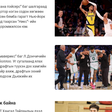
ана пэйсерс” баг шалгараад
дотор нэгэн содон хөгжөөн
рсөн бямба гарагт Нью-йорк
д таарсан “Никс”- ийн
 доромжилсон юм.
маверикс” баг Л.Дончичийн
оллоо. Уг сугалаанд ялах
 драфтын түүхэн дэх хамгийн
байр ахиж, драфтын эхний
 мэдээж Дьюкийн их
аж байна
Т.Хангал Тайландын дээд