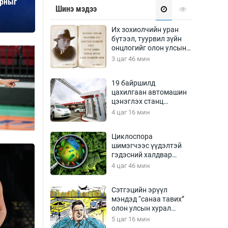
орныг
Урлагтай яриа
Шинэ мэдээ
өрчил
энд-Эрхэм баян
Их зохиолчийн уран
бүтээл, туурвил зүйн
онцлогийг олон улсын
судлаачид хэлэлцлээ
3 цаг 46 мин
хүний үг
19 байршилд
цахилгаан автомашин
цэнэглэх станц
байгууллаа
4 цаг 16 мин
ага
Бусад
Циклоспора
шимэгчээс үүдэлтэй
Фото
гэдэсний халдвар
сурвалжлагч
Видео
дэгдэж болзошгүй
4 цаг 46 мин
Инфографик
Сэтгэцийн эрүүл
Санал асуулга
мэндэд “санаа тавих”
олон улсын хурал
зохион байгуулна
5 цаг 16 мин