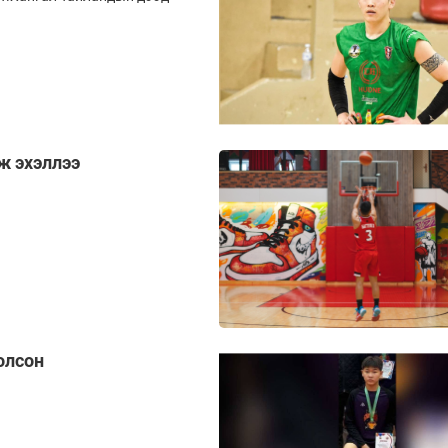
ж эхэллээ
олсон