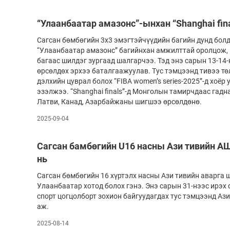
Олимп 2024
“Улаанбаатар амазонс”-ынхан “Shanghai fina
Сагсан бөмбөгийн 3х3 эмэгтэйчүүдийн багийн дунд бол
“Улаанбаатар амазонс” багийнхан амжилттай оролцож, 
багаас шилдэг зургаад шалгарчээ. Тэд энэ сарын 13-14-нд
өрсөлдөх эрхээ баталгаажуулав. Тус тэмцээнд тивээ т
дэлхийн цуврал болох “FIBA women’s series-2025”-д хоёр уд
эзэлжээ. “Shanghai finals”-д Монголын тамирчдаас гадн
Латви, Канад, Азарбайжаны шигшээ өрсөлдөнө.
2025-09-04
Сагсан бамбөгийн U16 насны Ази тивийн А
нь
Сагсан бөмбөгийн 16 хүртэлх насны Ази тивийн аварга
Улаанбаатар хотод болох гэнэ. Энэ сарын 31-нээс ирэх 
спорт цогцолборт зохион байгуудагдах тус тэмцээнд Ази
аж.
2025-08-14