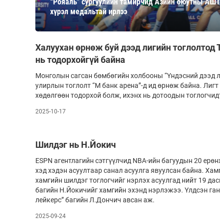
“Рояаль” сургуулийн тамирчид Азийн оюутны АШТ
126-гийн НЭГ
хүрэл медальтай ирлээ
Халуухан өрнөж буй дээд лигийн тоглолтод Т
нь тодорхойгүй байна
Монголын сагсан бөмбөгийн холбооны “Үндэсний дээд л
улирлын тоглолт “М банк арена”-д ид өрнөж байна. Лиг
хөдөлгөөн тодорхой болж, ихэнх нь дотоодын тоглогчид
2025-10-17
Ертөнц
Спорт
Нийгэм
Бөх
Шилдэг нь Н.Йокич
Техник технологи
Сагсан бөмбөг
ESPN агентлагийн сэтгүүлчид NBA-ийн багуудын 20 ерө
хэд хэдэн асуултаар санал асуулга явуулсан байна. Хам
Шинжлэх ухаан
Хөлбөмбөг
хамгийн шилдэг тоглогчийг нэрлэх асуулгад нийт 19 дас
Сонин хачин
Олимпын төрөл
багийн Н.Йокичийг хамгийн эхэнд нэрлэжээ. Үлдсэн га
лейкерс” багийн Л.Дончич авсан аж.
Дэлхийн монгол
Тулааны спорт
2025-09-24
Олимпын бус төр