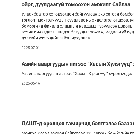
ойрд дуулдаагүй томоохон амжилт байлаа
Улаанбаатар хотодзохион байгуулсан 3x3 сагсан бөмбө
тоглолт монголчуудыг суудлаас нь өндөлзтөл огшоов. 
бөмбөгчид финалд олимпын наадамд түрүүлсэн Европын
эхэнд бичигддэг шилдэг багуудыг хожиж, медальгүй буц
дэлхийн үзэгчдийг гайхширууллаа.
2025-07-01
Азийн аваргуудын лигээс “Хасын Хүлэгүүд” 
Азийн аваргуудын лигээс “Хасын Хүлэгүүд” хүрэл медал
2025-06-16
ДАШТ-д оролцох тамирчид бэлтгэлээ базаа
Монгол Улсад зохион байгуулах 3x3 сагсан бөмбөгийн г