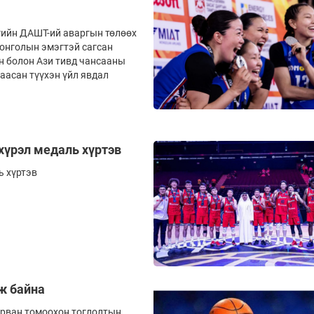
гийн ДАШТ-ий аваргын төлөөх
Монголын эмэгтэй сагсан
 болон Ази тивд чансааны
аасан түүхэн үйл явдал
хүрэл медаль хүртэв
ь хүртэв
ж байна
урван томоохон тоглолтын