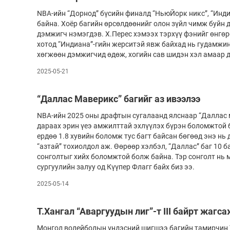
NBA-ийн “Дорнод” бүсийн финалд “НьюЙорк никс”, “Инди
байна. Хоёр багийн өрсөлдөөнийг олон зүйл чимж буйн 
дэмжигч нэмэгдэв. Х.Перес хэмээх тэрхүү фэнийг өнгө
хотод “Индиана”-гийн жерситэй явж байхад нь гудамжин
хөгжөөн дэмжигчид өдөж, хогийн сав шидэн хэл амаар
2025-05-21
“Даллас Маверикс” багийг аз ивээлээ
NBA-ийн 2025 оны драфтын сугалаанд ялснаар “Даллас 
дараах эрин үеэ амжилттай эхлүүлэх бүрэн боломжтой б
ердөө 1.8 хувийн боломж тус багт байсан бөгөөд энэ нь
“азтай” тохиолдол аж. Өөрөөр хэлбэл, “Даллас” баг 10 
сонголтыг хийх боломжтой болж байна. Тэр сонголт нь
сургуулийн залуу од Күүпер Флагг байх биз ээ.
2025-05-14
Т.Хангал “Аваргуудын лиг”-т III байрт жагс
Монгол волейболын үндэсний шигшээ багийн тамирчин 