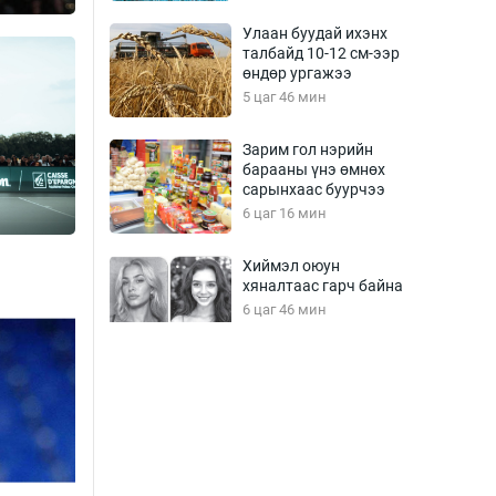
Улаан буудай ихэнх
талбайд 10-12 см-ээр
өндөр ургажээ
5 цаг 46 мин
Зарим гол нэрийн
барааны үнэ өмнөх
сарынхаас буурчээ
6 цаг 16 мин
Хиймэл оюун
хяналтаас гарч байна
6 цаг 46 мин
Эмэгтэйчүүд Бээжин,
эрэгтэйчүүд Японд
бэлтгэл базаахаар
хилийн дээс алхлаа
7 цаг 16 мин