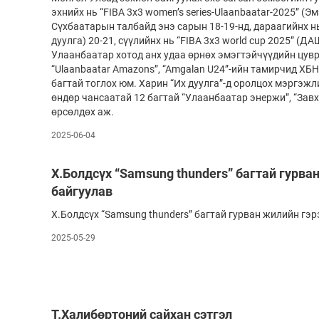
эхнийх нь “FIBA 3x3 women’s series-Ulaanbaatar-2025” (
Сүхбаатарын талбайд энэ сарын 18-19-нд, дараагийнх нь 
дуулга) 20-21, сүүлийнх нь “FIBA 3x3 world cup 2025” (ДА
Улаанбаатар хотод анх удаа өрнөх эмэгтэйчүүдийн цув
“Ulaanbaatar Аmazons”, “Amgalan U24”-ийн тамирчид ХБН
багтай тоглох юм. Харин “Их дуулга”-д оролцох мэргэж
өндөр чансаатай 12 багтай “Улаанбаатар энержи”, “Зав
өрсөлдөх аж.
2025-06-04
Х.Болдсүх “Samsung thunders” багтай гурва
байгуулав
Х.Болдсүх “Samsung thunders” багтай гурван жилийн гэр
2025-05-29
Т.Халибөртоний сайхан сэтгэл