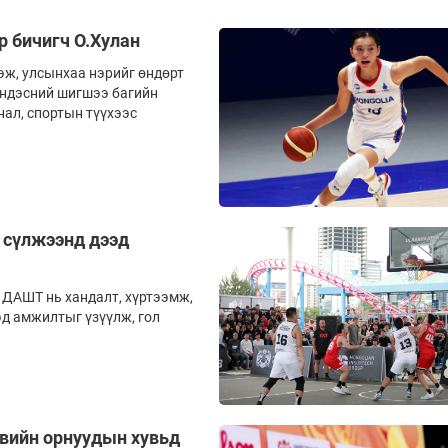
 бичигч О.Хулан
эж, улсынхаа нэрийг өндөрт
Үндэсний шигшээ багийн
ал, спортын түүхээс
 сүлжээнд дээд
 ДАШТ нь хандалт, хүртээмж,
эд амжилтыг үзүүлж, гол
ивийн орнуудын хувьд